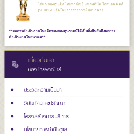
ได้แก่ กองทุนเปิดไทยพาณิชย์ แพลทตินัม โกลบอล ฟันด์
(SCBPGF) จัดโดยวารสารการเงินธนาคาร
**ผลการดำเนินงานในอดีตของกองทุนรวมมิได้เป็นสิ่งยืนยันถึงผลการ
ดำเนินงานในอนาคต**
เกี่ยวกับเรา
บลจ.ไทยพาณิชย์
ประวัติความเป็นมา
วิสัยทัศน์และปรัชญา
โครงสร้างการบริหาร
นโยบายการกำกับดูแล