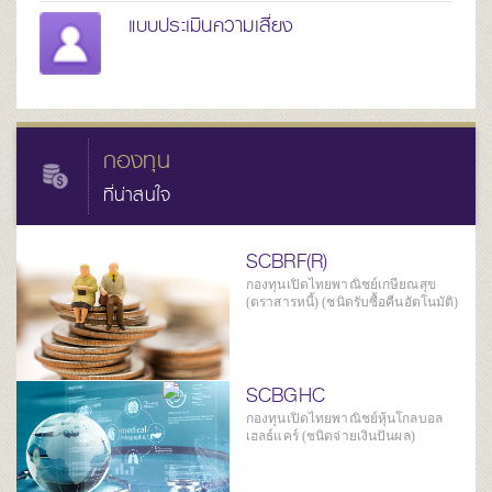
แบบประเมินความเสี่ยง
กองทุน
ที่น่าสนใจ
SCBRF(R)
กองทุนเปิดไทยพาณิชย์เกษียณสุข
(ตราสารหนี้) (ชนิดรับซื้อคืนอัตโนมัติ)
SCBGHC
กองทุนเปิดไทยพาณิชย์หุ้นโกลบอล
เฮลธ์แคร์ (ชนิดจ่ายเงินปันผล)