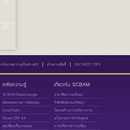
|
|
นโยบายความเป็นส่วนตัว
คำสงวนสิทธิ์
SECURITY TIPS
คลังความรู้
เกี่ยวกับ SCBAM
SCBAM Market Insight
ประวัติความเป็นมา
อัพเดทสถานการณ์ลงทุน
วิสัยทัศน์และปรัชญา
Fund Finder
โครงสร้างการบริหารงาน
Money DIY 4.0
นโยบายการกำกับดูแล
คุยเฟื่องเรื่องกองทุน
การบริหารความเสี่ยง