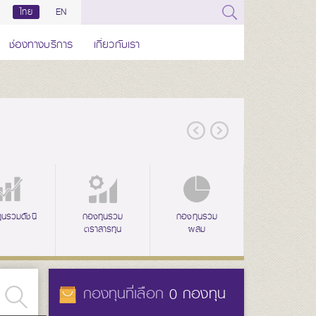
ไทย
EN
ช่องทางบริการ
เกี่ยวกับเรา
่าง
ุนรวมดัชนี
ลดหย่อนภาษี
กองทุนรวม
ลดหย่อนภาษี
กองทุนรวม
ลดหย่อนภาษี
กองทุนรวม
กองทุนส
(SSF)
ตราสารทุน
(RMF)
ผสม
(THAI ESG)
ทรัพย์สินทางเลื
ประ
กองทุนที่เลือก
กองทุน
0