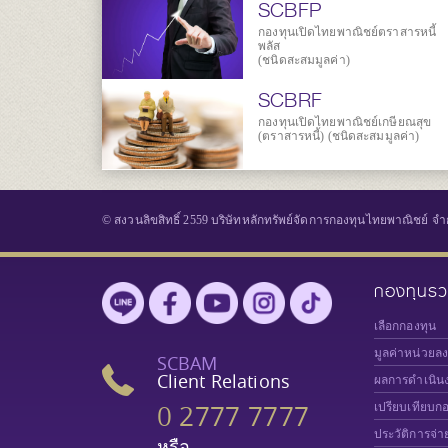
SCBFP
กองทุนเปิดไทยพาณิชย์ตราสารหนี้
พลัส
(ชนิดสะสมมูลค่า)
SCBRF
กองทุนเปิดไทยพาณิชย์เกษียณสุข
(ตราสารหนี้) (ชนิดสะสมมูลค่า)
© สงวนลิขสิทธิ์ 2559 บริษัทหลักทรัพย์จัดการกองทุนไทยพาณิชย์ จำ
กองทุนร
เลือกกองทุน
มูลค่าหน่วยล
SCBAM
Client Relations
ผลการดำเนิน
0 2777 7777
เปรียบเทียบก
ประวัติการจ่า
หรือ