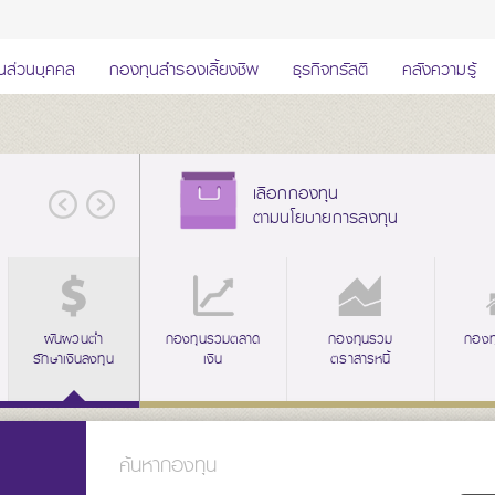
นส่วนบุคคล
กองทุนสำรองเลี้ยงชีพ
ธุรกิจทรัสตี
คลังความรู้
เลือกกองทุน
ตามนโยบายการลงทุน
ผันผวนต่ำ
กระจายการลงทุน
กองทุนรวมตลาด
รับเงินปันผล
กองทุนรวม
รับเงินคืนระหว
กองท
รักษาเงินลงทุน
หลายสินทรัพย์
เงิน
ตราสารหนี้
การลงทุน