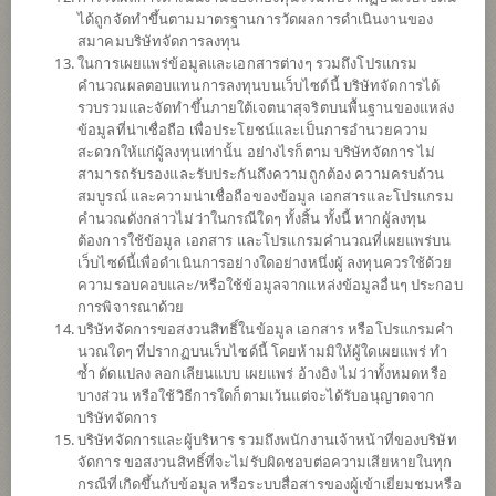
ได้ถูกจัดทำขึ้นตามมาตรฐานการวัดผลการดำเนินงานของ
สมาคมบริษัทจัดการลงทุน
ประวัติการลดทุน
ในการเผยแพร่ข้อมูลและเอกสารต่างๆ รวมถึงโปรแกรม
คำนวณผลตอบแทนการลงทุนบนเว็บไซด์นี้ บริษัทจัดการได้
นโยบาย
รวบรวมและจัดทำขึ้นภายใต้เจตนาสุจริตบนพื้นฐานของแหล่ง
ข้อมูลที่น่าเชื่อถือ เพื่อประโยชน์และเป็นการอำนวยความ
สะดวกให้แก่ผู้ลงทุนเท่านั้น อย่างไรก็ตาม บริษัทจัดการ ไม่
ทรัพย์สินที่กองทุนรวมลงทุนครั้งแรก คือ ทรัพย์สินโครงสร้างพื้นฐาน
สามารถรับรองและรับประกันถึงความถูกต้อง ความครบถ้วน
โทรคมนาคม โดยกองทุนรวมจะจัดหาผลประโยชน์จากทรัพย์สิน
สมบูรณ์ และความน่าเชื่อถือของข้อมูล เอกสารและโปรแกรม
โครงสร้างพื้นฐานโทรคมนาคมด้วยการรับรายได้สุทธิ (ในกรณีของ
คำนวณดังกล่าวไม่ว่าในกรณีใดๆ ทั้งสิ้น ทั้งนี้ หากผู้ลงทุน
ทรัพย์สินโครงสร้างพื้นฐานโทรคมนาคมที่กองทุนรวมจะซื้อและรับโอน
ต้องการใช้ข้อมูล เอกสาร และโปรแกรมคำนวณที่เผยแพร่บน
จากบริษัท บีเอฟเคที (ประเทศไทย) จำกัด และเสาโทรคมนาคมที่
เว็บไซด์นี้เพื่อดำเนินการอย่างใดอย่างหนึ่งผู้ ลงทุนควรใช้ด้วย
กองทุนรวมจะซื้อและรับโอนจากบริษัท เอเซีย ไวร์เลส คอมมิวนิเคชั่น
ความรอบคอบและ/หรือใช้ข้อมูลจากแหล่งข้อมูลอื่นๆ ประกอบ
จำกัด) และการให้ผู้อื่นเช่า ดำเนินการ บำรุงรักษา และบริหารจัดการ
การพิจารณาด้วย
ทรัพย์สิน โดยในช่วงแรกจะเป็นการให้บริษัท เรียล ฟิวเจอร์ จำกัด และ
บริษัทจัดการขอสงวนสิทธิ์ในข้อมูล เอกสาร หรือโปรแกรมคำ
บริษัท ทรู ยูนิเวอร์แซล คอนเวอร์เจ้นซ์ จำกัด ในฐานะผู้เช่าและบริหาร
นวณใดๆ ที่ปรากฏบนเว็บไซด์นี้ โดยห้ามมิให้ผู้ใดเผยแพร่ ทำ
จัดการหลักเป็นผู้เช่า และมีหน้าที่ในการดำเนินการ บำรุงรักษา และ
ซ้ำ ดัดแปลง ลอกเลียนแบบ เผยแพร่ อ้างอิง ไม่ว่าทั้งหมดหรือ
บริหารจัดการทรัพย์สินดังกล่าว
บางส่วน หรือใช้วิธีการใดก็ตามเว้นแต่จะได้รับอนุญาตจาก
รายงาน
บริษัทจัดการ
บริษัทจัดการและผู้บริหาร รวมถึงพนักงานเจ้าหน้าที่ของบริษัท
รายงานการประเมิน/สอบทานมูลค่าทรัพย์สิน
จัดการ ขอสงวนสิทธิ์ที่จะไม่รับผิดชอบต่อความเสียหายในทุก
กรณีที่เกิดขึ้นกับข้อมูล หรือระบบสื่อสารของผู้เข้าเยี่ยมชมหรือ