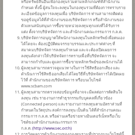
หรือทรัพย์สินอื่นเพื่อกองทุนรวมตามหลักเกณฑ์ที่สำนักงาน
กำหนด ทั้งนี้ ผู้สนใจจะลงทุนในกองทุนรวมที่ต้องการทราบราย
ละเอียดข้อมูลการลงทุนเพื่อ บริษัทจัดการ ท่านสามารถติดต่อ
ความเสี่ยงสูง
ขอดูข้อมูลได้ที่สำนักงานของบริษัทจัดการ หรือสำนักงานของ
7
ตัวแทนสนับสนุนการซื้อขายหน่วยลงทุนทุกแห่งที่ได้รับการ
แต่ง ตั้งจากบริษัทจัดการ และสำนักงานคณะกรรมการ ก.ล.ต.
บริษัทจัดการอนุญาตให้พนักงานลงทุนในหลักทรัพย์เพื่อตนเอง
ได้โดยจะ ต้องปฏิบัติตมจรรยาบรรณและประกาศต่างๆ ที่
มูลค่าหน่วยลงทุน
สมาคมบริษัทจัดการลงทุนกำหนด และจะต้องเปิดเผยการ
15.6416
ลงทุนดังกล่าวให้บริษัทจัดการทราบเพื่อที่บริษัทจัดการ จะ
สามารถกำกับและดูแลการซื้อขายหลักทรัพย์ของพนักงานได้
0.0381
ผู้ลงทุนสามารถตรวจดูแนวทางในการใช้สิทธิออกเสียง และ
ดำเนินการใช้สิทธิออกเสียงได้โดยวิธีที่บริษัทจัดการได้เปิดเผย
ข้อมูล ณ วันที่ 31 มี.ค. 2569
ไว้ที่ สำนักงานของบริษัทจัดการ หรือบนเว็บไซด์
www.scbam.com
ผู้ลงทุนสามารถตรวจสอบข้อมูลที่อาจจะมีผลต่อการตัดสินใจ
*ตามสกุลเงินของกองทุน
ลงทุน เช่น รายงานการทำธุรกรรมกับบุคคลที่เกี่ยวข้อง
(Connected person) และรายงานการลงทุนตามอัตราส่วนที่
ข้อมูลสรุป
กำหนดในวัตถุประสงค์การลงทุน เป็นต้น ได้ที่สำนักงานคณะ
กรรมการ ก.ล.ต. หรือผ่านเครือข่ายทางอินเตอร์เน็ทหรือเว็บ
ไซด์ของสำนักงานคณะกรรมการ
ดาวน์โหลด
เอกสาร
ก.ล.ต.
(
http://www.sec.or.th)
การวัดผลการดำเนินงานของกองทุนรวมที่ปรากฏบนเว็บไซด์นี้
ประวัติการ
จ่ายเงินปันผล