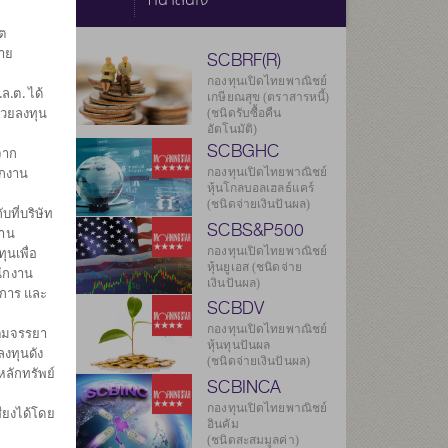
ต
ราย
SCBRF(R)
กองทุนเปิดไทยพาณิชย์
.ต. ได้
เกษียณสุข (ตราสารหนี้)
่วยลงทุน
(ชนิดรับซื้อคืน
อัตโนมัติ)
SCBGHC
จาก
ักงาน
กองทุนเปิดไทยพาณิชย์
หุ้นโกลบอลเฮลธ์แคร์
(ชนิดจ่ายเงินปันผล)
บที่บริษัท
SCBS&P500
งาน
กองทุนเปิดไทยพาณิชย์
ุนเพื่อ
หุ้นยูเอส (ชนิดจ่าย
นักงาน
เงินปันผล)
ดการ และ
SCBDV
กองทุนเปิดไทยพาณิชย์
ิตมจรรยา
หุ้นทุนปันผล
งทุนดัง
(ชนิดจ่ายเงินปันผล)
หลักทรัพย์
SCBINCA
กองทุนเปิดไทยพาณิชย์
ียงได้โดย
อินคัม
(ชนิดสะสมมูลค่า)