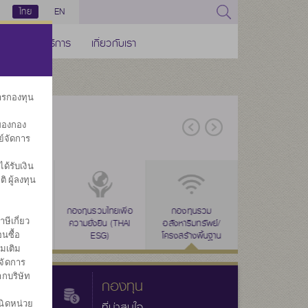
ไทย
EN
ช่องทางบริการ
เกี่ยวกับเรา
การกองทุน
ของกอง
ย์จัดการ
้รับเงิน
ิ ผู้ลงทุน
่าง
งทุนรวม
ลดหย่อนภาษี
กองทุนรวมไทยเพื่อ
ลดหย่อนภาษี
กองทุนรวม
ลดหย่อนภาษี
กองทุนที่มีกำห
กองทุนส
ษีเกี่ยว
ารเลี้ยงชีพ
(SSF)
ความยั่งยืน (THAI
(RMF)
อสังหาริมทรัพย์/
(THAI ESG)
อายุโครงการ
ประ
นซื้อ
ESG)
โครงสร้างพื้นฐาน
(TERM FUND
่มเติม
จัดการ
ากบริษัท
กองทุน
นิดหน่วย
ที่น่าสนใจ