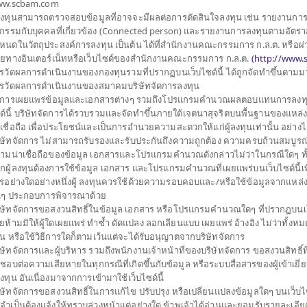
w.scbam.com
้ลงทุนสามารถตรวจสอบข้อมูลที่อาจจะมีผลต่อการตัดสินใจลงทุน เช่น รายงานกา
รกรรมกับบุคคลที่เกี่ยวข้อง (Connected person) และรายงานการลงทุนตามอัตราส
หนดในวัตถุประสงค์การลงทุน เป็นต้น ได้ที่สำนักงานคณะกรรมการ ก.ล.ต. หรือผ่
ายทางอินเตอร์เน็ทหรือเว็บไซด์ของสำนักงานคณะกรรมการ ก.ล.ต.
(
http://www.s
รวัดผลการดำเนินงานของกองทุนรวมที่ปรากฏบนเว็บไซด์นี้ ได้ถูกจัดทำขึ้นตาม
รวัดผลการดำเนินงานของสมาคมบริษัทจัดการลงทุน
การเผยแพร่ข้อมูลและเอกสารต่างๆ รวมถึงโปรแกรมคำนวณผลตอบแทนการลงทุ
ด์นี้ บริษัทจัดการได้รวบรวมและจัดทำขึ้นภายใต้เจตนาสุจริตบนพื้นฐานของแหล่ง ข
าเชื่อถือ เพื่อประโยชน์และเป็นการอำนวยความสะดวกให้แก่ผู้ลงทุนเท่านั้น อย่าง
ิษัทจัดการ ไม่สามารถรับรองและรับประกันถึงความถูกต้อง ความครบถ้วนสมบูรณ
ามน่าเชื่อถือของข้อมูล เอกสารและโปรแกรมคำนวณดังกล่าวไม่ว่าในกรณีใดๆ ทั้งสิ้
กผู้ลงทุนต้องการใช้ข้อมูล เอกสาร และโปรแกรมคำนวณที่เผยแพร่บนเว็บไซด์นี้เพ
รอย่างใดอย่างหนึ่งผู้ ลงทุนควรใช้ด้วยความรอบคอบและ/หรือใช้ข้อมูลจากแหล่ง
่นๆ ประกอบการพิจารณาด้วย
ิษัทจัดการขอสงวนสิทธิ์ในข้อมูล เอกสาร หรือโปรแกรมคำนวณใดๆ ที่ปรากฏบนเว็
ยห้ามมิให้ผู้ใดเผยแพร่ ทำซ้ำ ดัดแปลง ลอกเลียนแบบ เผยแพร่ อ้างอิง ไม่ว่าทั้งห
วน หรือใช้วิธีการใดก็ตามเว้นแต่จะได้รับอนุญาตจากบริษัทจัดการ
ิษัทจัดการและผู้บริหาร รวมถึงพนักงานเจ้าหน้าที่ของบริษัทจัดการ ขอสงวนสิทธิ์ที
กัด
ดชอบต่อความเสียหายในทุกกรณีที่เกิดขึ้นกับข้อมูล หรือระบบสื่อสารของผู้เข้าเยี
้ลงทุน อันเนื่องมาจากการเข้ามาใช้เว็บไซด์นี้
ิษัทจัดการขอสงวนสิทธิ์ในการแก้ไข ปรับปรุง หรือเปลี่ยนแปลงข้อมูลใดๆ บนเว็บไซ
วม
กองทุนส่วนบุคคล
กองทุนสำรอง
่จำเป็นต้องแจ้งให้ทราบล่วงหน้าแต่อย่างใด ข้าพเจ้าได้อ่านและยอมรับรายละเอียด