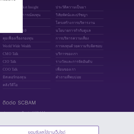
SCBAM Market Insight
ประวัติความเป็นมา
อัพเดทสถานการณ์ลงทุน
วิสัยทัศน์และปรัชญา
Fund Finder
โครงสร้างการบริหารงาน
Money DIY 4.0
นโยบายการกำกับดูแล
คุยเฟื่องเรื่องกองทุน
การบริหารความเสี่ยง
World Wide Wealth
การลงทุนด้วยความรับผิดชอบ
CMO Talk
บริการของเรา
CIO Talk
รางวัลและการจัดอันดับ
COO Talk
เพื่อนของเรา
มิสเตอร์กองทุน
คำถามที่พบบ่อย
คลังวีดีโอ
ติดต่อ SCBAM
ช่องทางการติดต่อ SCBAM
แจ้งเบาะแส Whistleblower
ร่วมงานกับเรา
ยอมรับและใช้งานเว็บไซต์