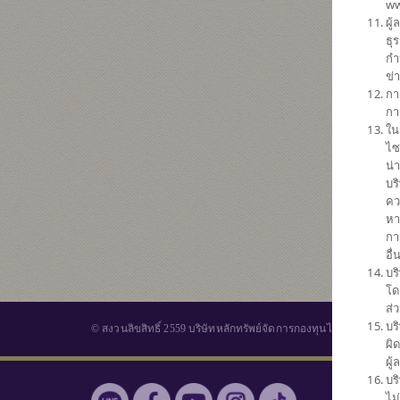
ww
ผู
ธุ
กำ
ข่
กา
กา
ใน
ไซ
น่
บร
คว
หา
กา
อื
บร
โด
ส่
บร
© สงวนลิขสิทธิ์ 2559 บริษัทหลักทรัพย์จัดการกองทุนไทยพาณิชย์ จำ
ผิ
ผู
บร
กองทุนร
ไม