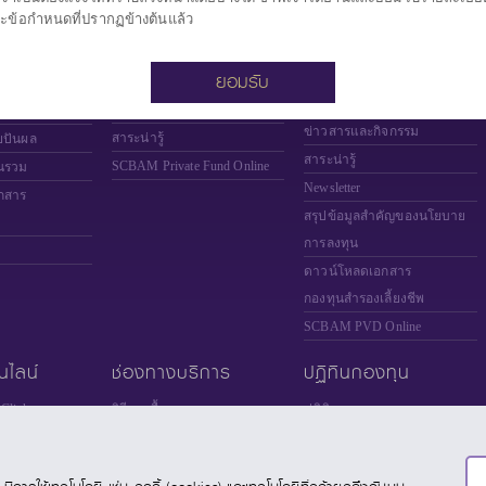
เลี้ยงชีพ
ะข้อกำหนดที่ปรากฏข้างต้นแล้ว
เกี่ยวกับกองทุนส่วนบุคคล
เกี่ยวกับกองทุนสำรองเลี้ยงชีพ
งทุน (NAV)
กองทุนส่วนบุคคล โดย บลจ.
ยอมรับ
กองทุนสำรองเลี้ยงชีพ
ไทยพาณิชย์
งาน
โดย บลจ.ไทยพาณิชย์
ข่าวสารและกิจกรรม
องทุน
ข่าวสารและกิจกรรม
สาระน่ารู้
ยปันผล
สาระน่ารู้
SCBAM
Private Fund Online
นรวม
Newsletter
กสาร
สรุปข้อมูลสำคัญของนโยบาย
การลงทุน
ดาวน์โหลดเอกสาร
กองทุนสำรองเลี้ยงชีพ
SCBAM PVD Online
นไลน์
ช่องทางบริการ
ปฏิทินกองทุน
Click
วิธีการซื้อขายกองทุน
ปฏิทินการลงทุน
ice
ช่องทางการซื้อขายกองทุน
ปฏิทินวันหยุดต่างประเทศ
te Fund Online
แบบคำนวณภาษี