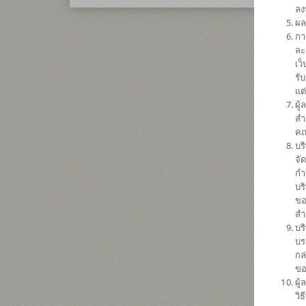
ลง
ผล
กา
ละ
เว
รั
แต
ผู
สำ
คณ
บร
จั
กำ
บร
ขอ
สำ
บร
บร
กล
ขอ
ผู
วิ