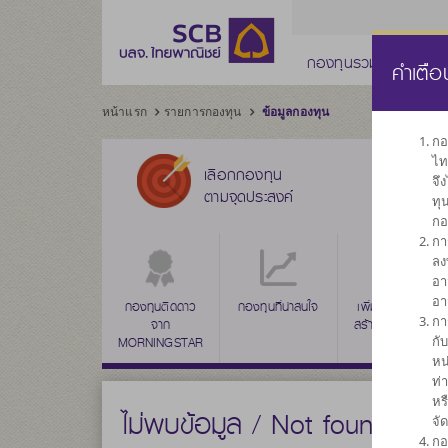
กองทุนรวม
กองทุ
คำเตือ
หน้าแรก
รายการกองทุน
ข้อมูลกองทุน
กอ
ไท
เลือกกองทุน
จึ
ตามจุดประสงค์
ทุ
กอ
กา
ลง
อา
อา
ชนี
กองทุนรวม
กองทุนติดดาว
กองทุนรวม
กองทุนที่น่าสนใจ
กองทุนรวม
เพิ่มค่าเงินลงทุน
กา
ตราสารทุน
จาก
ผสม
ทรัพย์สินทางเลือก
สร้างผลตอบแทน
กั
MORNINGSTAR
ระยะยาว
หน
ท่
หร
ไม่พบข้อมูล / Not found
จั
กอ