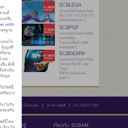
SCBLEQA
รทำ
กองทุนเปิดไทยพาณิชย์
่วนที่
หุ้น LOW VOLATILITY
านเครือ
(ชนิดสะสมมูลค่า)
ec.or.th)
SCBPGF
มาตรฐาน
กองทุนเปิดไทยพาณิชย์
แพลทตินัม
นบนเว็บ
โกลบอล ฟันด์ (ชนิด
้อมูลที่
สะสมมูลค่า)
SCBGEARA
ไรก็ตาม
์ และ
กองทุนเปิดไทยพาณิชย์
น ทั้งนี้
โกลบอล อิควิตี้ แอพ
โซลูท
ื่อดำเนิน
รีเทิร์น (ชนิดสะสม
ข้อมูล
มูลค่า)
บไซด์นี้
มดหรือบาง
่จะไม่รับ
|
|
นโยบายความเป็นส่วนตัว
คำสงวนสิทธิ์
SECURITY TIPS
่ยมชมหรือ
ด์นี้โดย
คลังความรู้
เกี่ยวกับ SCBAM
 เงื่อนไข