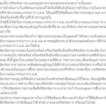
ทุนนั้น บริษัทจัดการจะแสดงมูลค่าหน่วยลงทุนของกองทุนรวมนั้นแทน
การดำเนินงานในอดีตของกองทุนมิได้เป็นสิ่งยืนยันถึงผลการดำเนิน งานในอนาค
รที่สำนักงานคณะกรรมการ ก.ล.ต. ได้อนุมัติให้จัดตั้งและจัดการกองทุนรวมตาม
เอียดในหนังสือชี้ชวนที่ได้ ปรากฏอยู่ใน
็บไซด์นี้ มิได้เป็นการแสดงว่าคณะกรรมการ ก.ล.ต. และสำนักงานคณะกรรมการ ก.ล
บรองถึงความถูกต้องของข้อมูลในหนังสือชี้ชวน และมิได้ประกันราคาเสนอขายหน
่อย่างใด
้ลงทุนควรตรวจสอบให้แน่ใจว่าผู้ขายหน่วยลงทุนเป็นบุคคลที่ ได้รับความเห็นชอบ
นักงานคณะกรรมการ ก.ล.ต. และควรขอดูบัตรประจำตัวของบุคคลดังกล่าวที่สำน
ะกรรมการ ก.ล.ต. ออกให้ด้วย
ิษัทจัดการอาจลงทุนในหลักทรัพย์ หรือทรัพย์สินอื่นเพื่อบริษัทจัดการเช่นเดียวกันกั
ดการลงทุนใน หลักทรัพย์ หรือทรัพย์สินอื่นเพื่อกองทุนรวมตามหลักเกณฑ์ที่สำนัก
หนด ทั้งนี้ ผู้สนใจจะลงทุนในกองทุนรวมที่ต้องการทราบรายละเอียดข้อมูลการลงท
ิษัทจัดการ ท่านสามารถติดต่อขอดูข้อมูลได้ที่สำนักงานของบริษัทจัดการ หรือสำ
งตัวแทนสนับสนุนการซื้อขายหน่วยลงทุนทุกแห่งที่ได้รับการแต่ง ตั้งจากบริษัทจั
นักงานคณะกรรมการ ก.ล.ต.
ิษัทจัดการอนุญาตให้พนักงานลงทุนในหลักทรัพย์เพื่อตนเองได้โดยจะ ต้องปฏิบัต
รณและประกาศต่างๆ ที่สมาคมบริษัทจัดการลงทุนกำหนด และจะต้องเปิดเผยการล
่าวให้บริษัทจัดการทราบเพื่อที่บริษัทจัดการ จะสามารถกำกับและดูแลการซื้อขาย
งพนักงานได้
้ลงทุนสามารถตรวจดูแนวทางในการใช้สิทธิออกเสียง และดำเนินการใช้สิทธิออกเส
ธีที่บริษัทจัดการได้เปิดเผยไว้ที่ สำนักงานของบริษัทจัดการ หรือบนเว็บไซด์