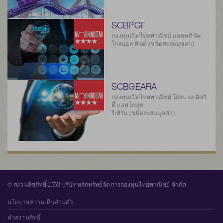
SCBPGF
กองทุนเปิดไทยพาณิชย์ แพลทตินัม
โกลบอล ฟันด์ (ชนิดสะสมมูลค่า)
SCBGEARA
กองทุนเปิดไทยพาณิชย์ โกลบอล อิควิ
ตี้ แอพโซลูท
รีเทิร์น (ชนิดสะสมมูลค่า)
© สงวนลิขสิทธิ์ 2559 บริษัทหลักทรัพย์จัดการกองทุนไทยพาณิชย์ จำกัด
นโยบายความเป็นส่วนตัว
คำสงวนสิทธิ์