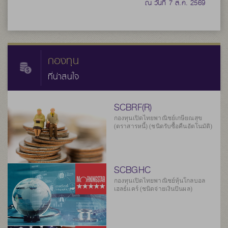
ณ วันที่ 7 ส.ค. 2569
กองทุน
ที่น่าสนใจ
SCBRF(R)
กองทุนเปิดไทยพาณิชย์เกษียณสุข
(ตราสารหนี้) (ชนิดรับซื้อคืนอัตโนมัติ)
SCBGHC
กองทุนเปิดไทยพาณิชย์หุ้นโกลบอล
เฮลธ์แคร์ (ชนิดจ่ายเงินปันผล)