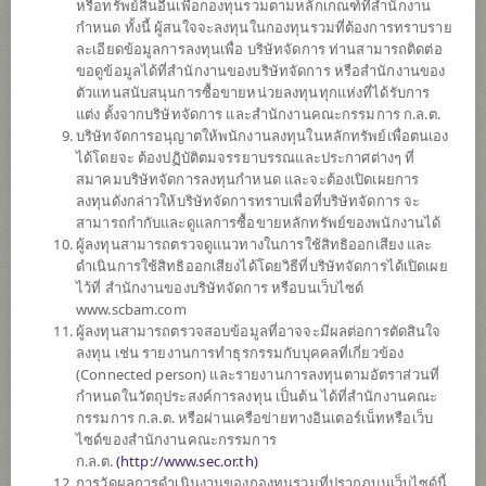
หรือทรัพย์สินอื่นเพื่อกองทุนรวมตามหลักเกณฑ์ที่สำนักงาน
กำหนด ทั้งนี้ ผู้สนใจจะลงทุนในกองทุนรวมที่ต้องการทราบราย
ละเอียดข้อมูลการลงทุนเพื่อ บริษัทจัดการ ท่านสามารถติดต่อ
ตั้งแต่ต้นปี
ขอดูข้อมูลได้ที่สำนักงานของบริษัทจัดการ หรือสำนักงานของ
0
ตัวแทนสนับสนุนการซื้อขายหน่วยลงทุนทุกแห่งที่ได้รับการ
แต่ง ตั้งจากบริษัทจัดการ และสำนักงานคณะกรรมการ ก.ล.ต.
ข้อมูล ณ
บริษัทจัดการอนุญาตให้พนักงานลงทุนในหลักทรัพย์เพื่อตนเอง
ได้โดยจะ ต้องปฏิบัติตมจรรยาบรรณและประกาศต่างๆ ที่
มูลค่าหน่วยลงทุน
สมาคมบริษัทจัดการลงทุนกำหนด และจะต้องเปิดเผยการ
8.9995
ลงทุนดังกล่าวให้บริษัทจัดการทราบเพื่อที่บริษัทจัดการ จะ
สามารถกำกับและดูแลการซื้อขายหลักทรัพย์ของพนักงานได้
0.0451
ผู้ลงทุนสามารถตรวจดูแนวทางในการใช้สิทธิออกเสียง และ
ดำเนินการใช้สิทธิออกเสียงได้โดยวิธีที่บริษัทจัดการได้เปิดเผย
ข้อมูล ณ วันที่ 7 ส.ค. 2569
ไว้ที่ สำนักงานของบริษัทจัดการ หรือบนเว็บไซด์
www.scbam.com
*ตามสกุลเงินของกองทุน
ผู้ลงทุนสามารถตรวจสอบข้อมูลที่อาจจะมีผลต่อการตัดสินใจ
ลงทุน เช่น รายงานการทำธุรกรรมกับบุคคลที่เกี่ยวข้อง
ข้อมูลสรุป
(Connected person) และรายงานการลงทุนตามอัตราส่วนที่
กำหนดในวัตถุประสงค์การลงทุน เป็นต้น ได้ที่สำนักงานคณะ
กรรมการ ก.ล.ต. หรือผ่านเครือข่ายทางอินเตอร์เน็ทหรือเว็บ
ผลการ
ดำเนินงาน
ไซด์ของสำนักงานคณะกรรมการ
ก.ล.ต.
(
http://www.sec.or.th)
ข้อมูลการ
สั่งซื้อขาย
การวัดผลการดำเนินงานของกองทุนรวมที่ปรากฏบนเว็บไซด์นี้