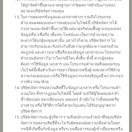
ได้ถูกจัดทำขึ้นตามมาตรฐานการวัดผลการดำเนินงานของ
ดาวน์โหลด
เอกสาร
สมาคมบริษัทจัดการลงทุน
ในการเผยแพร่ข้อมูลและเอกสารต่างๆ รวมถึงโปรแกรม
ปฏิทิน
วันหยุด
คำนวณผลตอบแทนการลงทุนบนเว็บไซด์นี้ บริษัทจัดการได้
รวบรวมและจัดทำขึ้นภายใต้เจตนาสุจริตบนพื้นฐานของแหล่ง
นโยบาย
ข้อมูลที่น่าเชื่อถือ เพื่อประโยชน์และเป็นการอำนวยความ
สะดวกให้แก่ผู้ลงทุนเท่านั้น อย่างไรก็ตาม บริษัทจัดการ ไม่
สามารถรับรองและรับประกันถึงความถูกต้อง ความครบถ้วน
เน้นลงทุนในหน่วยลงทุนของกองทุนรวมต่างประเทศเพียงกองทุนเดียว
สมบูรณ์ และความน่าเชื่อถือของข้อมูล เอกสารและโปรแกรม
(Feeder Fund) ได้แก่ Hang Seng China Enterprises Index ETF (กองทุน
คำนวณดังกล่าวไม่ว่าในกรณีใดๆ ทั้งสิ้น ทั้งนี้ หากผู้ลงทุน
หลัก) กองทุนหลักลงทุนในตราสารทุนที่สามารถสร้างผลตอบแทน
ต้องการใช้ข้อมูล เอกสาร และโปรแกรมคำนวณที่เผยแพร่บน
กองทุนก่อนหักค่าธรรมเนียมและค่าใช้จ่ายทั้งหมดของกองทุนให้ใกล้
เว็บไซด์นี้เพื่อดำเนินการอย่างใดอย่างหนึ่งผู้ ลงทุนควรใช้ด้วย
เคียงหรือเทียบเท่ากับผลตอบแทนจากการลงทุนในดัชนี Hang Seng
ความรอบคอบและ/หรือใช้ข้อมูลจากแหล่งข้อมูลอื่นๆ ประกอบ
China Enterprises Index (H-Share Index) ให้มากที่สุด
การพิจารณาด้วย
กองทุนอาจลงทุนในสัญญาซื้อขายล่วงหน้า (Derivatives) เพื่อเพิ่ม
บริษัทจัดการขอสงวนสิทธิ์ในข้อมูล เอกสาร หรือโปรแกรมคำ
ประสิทธิภาพการบริหารการลงทุน (Efficient portfolio management)
นวณใดๆ ที่ปรากฏบนเว็บไซด์นี้ โดยห้ามมิให้ผู้ใดเผยแพร่ ทำ
และ/หรือการบริหารความเสี่ยง โดยป้องกันความเสี่ยงจากอัตราแลก
ซ้ำ ดัดแปลง ลอกเลียนแบบ เผยแพร่ อ้างอิง ไม่ว่าทั้งหมดหรือ
เปลี่ยนของหลักทรัพย์หรือทรัพย์สินในสกุลเงินต่างประเทศที่กองทุนถือ
บางส่วน หรือใช้วิธีการใดก็ตามเว้นแต่จะได้รับอนุญาตจาก
อยู่เทียบกับสกุลเงินบาท ณ ขณะใดขณะหนึ่ง ระหว่างร้อยละ 95 ถึงร้อย
บริษัทจัดการ
ละ 105 ของมูลค่าความเสี่ยงที่มีอยู่
บริษัทจัดการและผู้บริหาร รวมถึงพนักงานเจ้าหน้าที่ของบริษัท
จัดการ ขอสงวนสิทธิ์ที่จะไม่รับผิดชอบต่อความเสียหายในทุก
ประเภทกองทุน
กองทุนที่ลงทุนในต่างประเทศ
กรณีที่เกิดขึ้นกับข้อมูล หรือระบบสื่อสารของผู้เข้าเยี่ยมชมหรือ