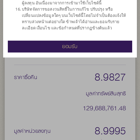
ประเภทกองทุนย่อย
เน้นลงทุนในตราสารทุน
ผู้ลงทุน อันเนื่องมาจากการเข้ามาใช้เว็บไซด์นี้
บริษัทจัดการขอสงวนสิทธิ์ในการแก้ไข ปรับปรุง หรือ
จำนวนเงินลงทุนโครงการ
50,000 ล้าน
เปลี่ยนแปลงข้อมูลใดๆ บนเว็บไซด์นี้โดยไม่จำเป็นต้องแจ้งให้
วันที่จดทะเบียนกองทุน
วันที่ 19 มี.ค. 2556
ทราบล่วงหน้าแต่อย่างใด ข้าพเจ้าได้อ่านและยอมรับราย
ละเอียด เงื่อนไข และข้อกำหนดที่ปรากฏข้างต้นแล้ว
วันที่ครบอายุกองทุน
N/A
ยอมรับ
9.0068
ราคาขาย
8.9827
ราคาซื้อคืน
มูลค่าทรัพย์สินสุทธิ
129,688,761.48
8.9995
มูลค่าหน่วยลงทุน