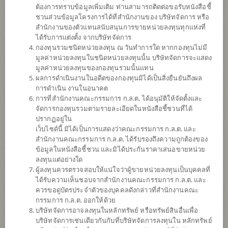
ต้องการทราบข้อมูลเพิ่มเติม ท่านสามารถติดต่อขอรับหนังสือชี้
ชวนส่วนข้อมูลโครงการได้ที่สำนักงานของ บริษัทจัดการ หรือ
สำนักงานของตัวแทนสนับสนุนการขายหน่วยลงทุนทุกแห่งที่
ได้รับการแต่งตั้ง จากบริษัทจัดการ
กองทุนรวมชนิดหน่วยลงทุน ณ วันทำการใด หากกองทุนไม่มี
มูลค่าหน่วยลงทุนในชนิดหน่วยลงทุนนั้น บริษัทจัดการจะแสดง
มูลค่าหน่วยลงทุนของกองทุนรวมนั้นแทน
ผลการดำเนินงานในอดีตของกองทุนมิได้เป็นสิ่งยืนยันถึงผล
การดำเนิน งานในอนาคต
การที่สำนักงานคณะกรรมการ ก.ล.ต. ได้อนุมัติให้จัดตั้งและ
กองทุนเปิดไทยพาณิชย์หุ้นจีน THB เฮ็ดจ์
จัดการกองทุนรวมตามรายละเอียดในหนังสือชี้ชวนที่ได้
ปรากฏอยู่ใน
เว็บไซด์นี้ มิได้เป็นการแสดงว่าคณะกรรมการ ก.ล.ต. และ
(ชนิดช่องทางอิเล็กทรอนิกส์)
สำนักงานคณะกรรมการ ก.ล.ต. ได้รับรองถึงความถูกต้องของ
ข้อมูลในหนังสือชี้ชวน และมิได้ประกันราคาเสนอขายหน่วย
SCBCEHE
ลงทุนแต่อย่างใด
ผู้ลงทุนควรตรวจสอบให้แน่ใจว่าผู้ขายหน่วยลงทุนเป็นบุคคลที่
ได้รับความเห็นชอบจากสำนักงานคณะกรรมการ ก.ล.ต. และ
SHARE
ควรขอดูบัตรประจำตัวของบุคคลดังกล่าวที่สำนักงานคณะ
กรรมการ ก.ล.ต. ออกให้ด้วย
ความเสี่ยงสูง
บริษัทจัดการอาจลงทุนในหลักทรัพย์ หรือทรัพย์สินอื่นเพื่อ
6
บริษัทจัดการเช่นเดียวกันกับที่บริษัทจัดการลงทุนใน หลักทรัพย์