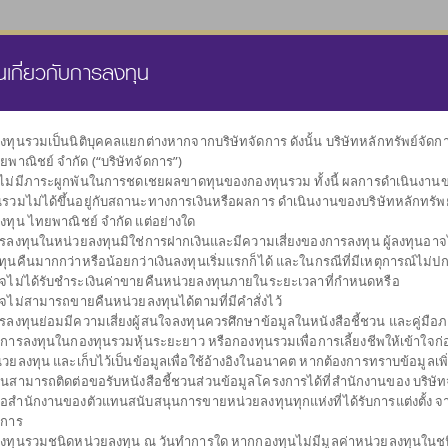
นส่วนบุคคล
กองทุนสำรองเลี้ยงชีพ
ธุรกิจทรัสตี
คลังความรู้
นเกี่ยวกับการลงทุน
งทุนรวมเป็นนิติบุคคลแยกต่างหากจากบริษัทจัดการ ดังนั้น บริษัทหลักทรัพย์จัด
ยพาณิชย์ จำกัด (“บริษัทจัดการ”)
เลือกกองทุน
งไม่มีภาระผูกพันในการชดเชยผลขาดทุนของกองทุนรวม ทั้งนี้ ผลการดำเนินงาน
ตามนโยบายการลงทุน
นรวมไม่ได้ขึ้นอยู่กับสถานะทางการเงินหรือผลการ ดำเนินงานของบริษัทหลักทรัพ
งทุน ไทยพาณิชย์ จำกัด แต่อย่างใด
รลงทุนในหน่วยลงทุนมิใช่การฝากเงินและมีความเสี่ยงของการลงทุน ผู้ลงทุนอาจได
ทุนคืนมากกว่าหรือน้อยกว่าเงินลงทุนเริ่มแรกก็ได้ และในกรณีที่มีเหตุการณ์ไม่ปกต
จไม่ได้รับชำระเงินค่าขายคืนหน่วยลงทุนภายในระยะเวลาที่กำหนดหรือ
จไม่สามารถขายคืนหน่วยลงทุนได้ตามที่มีคำสั่งไว้
ผันผวนต่ำ
กระจายการลงทุน
กองทุนรวมตลาด
รับเงินปันผล
กองทุนรวม
รับเงินคืนระหว
กองท
รลงทุนย่อมมีความเสี่ยงผู้สนใจลงทุนควรศึกษาข้อมูลในหนังสือชี้ชวน และคู่มือภา
รักษาเงินลงทุน
หลายสินทรัพย์
เงิน
ตราสารหนี้
การลงทุน
บการลงทุนในกองทุนรวมหุ้นระยะยาว หรือกองทุนรวมเพื่อการเลี้ยงชีพให้เข้าใจก่อ
่วยลงทุน และเก็บไว้เป็นข้อมูลเพื่อใช้อ้างอิงในอนาคต หากต้องการทราบข้อมูลเพิ
านสามารถติดต่อขอรับหนังสือชี้ชวนส่วนข้อมูลโครงการได้ที่สำนักงานของ บริษัท
ือสำนักงานของตัวแทนสนับสนุนการขายหน่วยลงทุนทุกแห่งที่ได้รับการแต่งตั้ง จ
ดการ
งทุนรวมชนิดหน่วยลงทุน ณ วันทำการใด หากกองทุนไม่มีมูลค่าหน่วยลงทุนในช