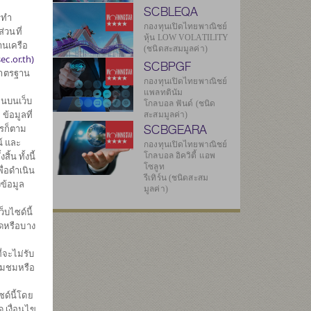
SCBLEQA
รทำ
กองทุนเปิดไทยพาณิชย์
่วนที่
หุ้น LOW VOLATILITY
านเครือ
(ชนิดสะสมมูลค่า)
ec.or.th)
SCBPGF
มาตรฐาน
กองทุนเปิดไทยพาณิชย์
แพลทตินัม
นบนเว็บ
โกลบอล ฟันด์ (ชนิด
5
้อมูลที่
สะสมมูลค่า)
SCBGEARA
ไรก็ตาม
์ และ
กองทุนเปิดไทยพาณิชย์
น ทั้งนี้
โกลบอล อิควิตี้ แอพ
4
โซลูท
ื่อดำเนิน
รีเทิร์น (ชนิดสะสม
ข้อมูล
มูลค่า)
ทธิ
บไซด์นี้
มดหรือบาง
04
่จะไม่รับ
่ยมชมหรือ
4
ด์นี้โดย
 เงื่อนไข