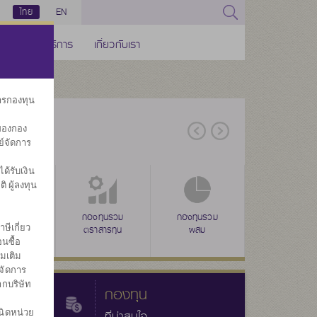
ไทย
EN
ช่องทางบริการ
เกี่ยวกับเรา
การกองทุน
ของกอง
ย์จัดการ
้รับเงิน
ิ ผู้ลงทุน
่าง
ุนรวมดัชนี
ลดหย่อนภาษี
กองทุนรวม
ลดหย่อนภาษี
กองทุนรวม
ลดหย่อนภาษี
กองทุนรวม
กองทุนส
ษีเกี่ยว
(SSF)
ตราสารทุน
(RMF)
ผสม
(THAI ESG)
ทรัพย์สินทางเลื
ประ
นซื้อ
่มเติม
จัดการ
ากบริษัท
กองทุน
นิดหน่วย
ที่น่าสนใจ