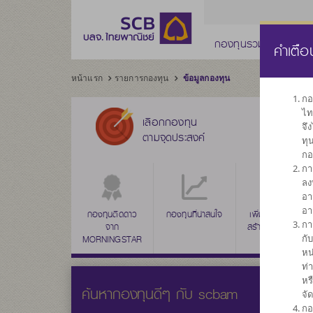
กองทุนรวม
กองทุ
คำเตือ
หน้าแรก
รายการกองทุน
ข้อมูลกองทุน
กอ
ไท
เลือกกองทุน
จึ
ตามจุดประสงค์
ทุ
กอ
กา
ลง
อา
อา
กองทุนติดดาว
กองทุนที่น่าสนใจ
เพิ่มค่าเงินลงทุน
กา
จาก
สร้างผลตอบแทน
กั
MORNINGSTAR
ระยะยาว
หน
ท่
หร
ค้นหากองทุนดีๆ กับ scbam
จั
กอ