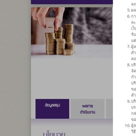
ลง
ผล
กา
กองทุน
ละ
เว
SCB
รั
แต
ผู
ความเสี่ย
สำ
กลาง
คณ
ค่อนข้างต่
บร
4
จั
กำ
บร
ขอ
สำ
บร
ข้อมูลสรุป
ผลการ
ข้อมูลการ
บร
ดำเนินงาน
สั่งซื้อขาย
กล
ขอ
ผู
นโยบาย
วิ