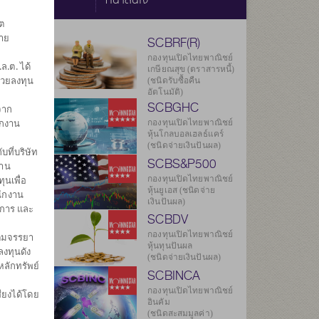
ต
ราย
SCBRF(R)
กองทุนเปิดไทยพาณิชย์
.ต. ได้
เกษียณสุข (ตราสารหนี้)
่วยลงทุน
(ชนิดรับซื้อคืน
อัตโนมัติ)
SCBGHC
จาก
ยลงทุน
ักงาน
144
กองทุนเปิดไทยพาณิชย์
หุ้นโกลบอลเฮลธ์แคร์
(ชนิดจ่ายเงินปันผล)
บที่บริษัท
001
SCBS&P500
งาน
กองทุนเปิดไทยพาณิชย์
ุนเพื่อ
.ค. 2569
หุ้นยูเอส (ชนิดจ่าย
นักงาน
เงินปันผล)
ดการ และ
SCBDV
องกองทุน
กองทุนเปิดไทยพาณิชย์
ิตมจรรยา
หุ้นทุนปันผล
งทุนดัง
(ชนิดจ่ายเงินปันผล)
หลักทรัพย์
SCBINCA
กองทุนเปิดไทยพาณิชย์
ียงได้โดย
อินคัม
(ชนิดสะสมมูลค่า)