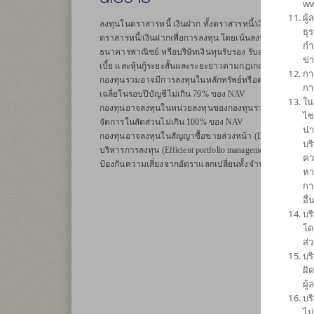
ww
ผู
ลงทุนในตราสารหนี้ เงินฝาก ทั้งตราสารหนี้/เงินฝากระยะสั้
ธุ
ตราสารหนี้/เงินฝากเพื่อการลงทุน โดยเน้นลงทุนในตั๋วแลกเงิน
กำ
ธนาคารพาณิชย์ หรือบริษัทเงินทุนรับรอง รับอาวัล หรือสลัก
ข่
เบี้ย และหุ้นกู้ระยะสั้นและระยะยาวตามกฎเกณฑ์ของคณะก
กา
กองทุนรวมอาจมีการลงทุนในหลักทรัพย์หรือตราสารที่เสน
กา
เฉลี่ยในรอบปีบัญชีไม่เกิน 79% ของ NAV
ใน
กองทุนอาจลงทุนในหน่วยลงทุนของกองทุนรวมซึ่งอยู่ภายใต
ไซ
จัดการในสัดส่วนไม่เกิน 100% ของ NAV
น่
กองทุนอาจลงทุนในสัญญาซื้อขายล่วงหน้า (Derivatives) เพื่
บร
บริหารการลงทุน (Efficient portfolio management) และ/หรือ
คว
ป้องกันความเสี่ยงจากอัตราแลกเปลี่ยนทั้งจำนวน (Fully Hed
หา
กา
อื
บร
โด
ส่
บร
ผิ
ผู
บร
ไม