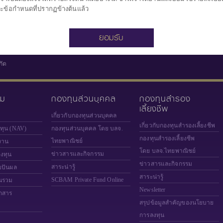
ณ วันที่ 6 ส.ค. 2
ะข้อกำหนดที่ปรากฏข้างต้นแล้ว
ยอมรับ
กัด
วม
กองทุนส่วนบุคคล
กองทุนสำรอง
เลี้ยงชีพ
เกี่ยวกับกองทุนส่วนบุคคล
เกี่ยวกับกองทุนสำรองเลี้ยงชีพ
งทุน (NAV)
กองทุนส่วนบุคคล โดย บลจ.
กองทุนสำรองเลี้ยงชีพ
ไทยพาณิชย์
งาน
โดย บลจ.ไทยพาณิชย์
ข่าวสารและกิจกรรม
องทุน
ข่าวสารและกิจกรรม
สาระน่ารู้
ยปันผล
สาระน่ารู้
SCBAM
Private Fund Online
นรวม
Newsletter
กสาร
สรุปข้อมูลสำคัญของนโยบาย
การลงทุน