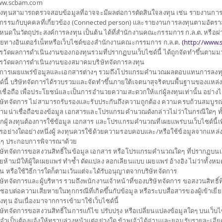
w.scbam.com
ประเภทกองทุนย่อย
้ลงทุนสามารถตรวจสอบข้อมูลที่อาจจะมีผลต่อการตัดสินใจลงทุน เช่น รายงานกา
นเพื่อสภาพคล่อง และ
รกรรมกับบุคคลที่เกี่ยวข้อง (Connected person) และรายงานการลงทุนตามอัตราส
จำนวนเงินลงทุนโครงการ
250,000 ล้าน
และตั๋วสัญญาใช้เงินที่มี
หนดในวัตถุประสงค์การลงทุน เป็นต้น ได้ที่สำนักงานคณะกรรมการ ก.ล.ต. หรือผ่
วันที่จดทะเบียนกองทุน
วันที่ 27 ก.พ. 2540
หลังโอนประเภทมีสิทธิไล่
ายทางอินเตอร์เน็ทหรือเว็บไซด์ของสำนักงานคณะกรรมการ ก.ล.ต.
(
http://www.s
รรมการ ก.ล.ต. และ
วันที่ครบอายุกองทุน
N/A
รวัดผลการดำเนินงานของกองทุนรวมที่ปรากฏบนเว็บไซด์นี้ ได้ถูกจัดทำขึ้นตาม
อขายในต่างประเทศโดย
รวัดผลการดำเนินงานของสมาคมบริษัทจัดการลงทุน
การเผยแพร่ข้อมูลและเอกสารต่างๆ รวมถึงโปรแกรมคำนวณผลตอบแทนการลงทุ
21.714
้การจัดการของบริษัท
ด์นี้ บริษัทจัดการได้รวบรวมและจัดทำขึ้นภายใต้เจตนาสุจริตบนพื้นฐานของแหล่ง ข
ราคาขาย
าเชื่อถือ เพื่อประโยชน์และเป็นการอำนวยความสะดวกให้แก่ผู้ลงทุนเท่านั้น อย่าง
อเพิ่มประสิทธิภาพการ
ิษัทจัดการ ไม่สามารถรับรองและรับประกันถึงความถูกต้อง ความครบถ้วนสมบูรณ
การบริหารความเสี่ยง โดย
ามน่าเชื่อถือของข้อมูล เอกสารและโปรแกรมคำนวณดังกล่าวไม่ว่าในกรณีใดๆ ทั้งสิ้
ged)
21.714
กผู้ลงทุนต้องการใช้ข้อมูล เอกสาร และโปรแกรมคำนวณที่เผยแพร่บนเว็บไซด์นี้เพ
ราคาซื้อคืน
รอย่างใดอย่างหนึ่งผู้ ลงทุนควรใช้ด้วยความรอบคอบและ/หรือใช้ข้อมูลจากแหล่ง
่นๆ ประกอบการพิจารณาด้วย
มูลค่าทรัพย์สินสุ
ิษัทจัดการขอสงวนสิทธิ์ในข้อมูล เอกสาร หรือโปรแกรมคำนวณใดๆ ที่ปรากฏบนเว็
ยห้ามมิให้ผู้ใดเผยแพร่ ทำซ้ำ ดัดแปลง ลอกเลียนแบบ เผยแพร่ อ้างอิง ไม่ว่าทั้งห
วน หรือใช้วิธีการใดก็ตามเว้นแต่จะได้รับอนุญาตจากบริษัทจัดการ
86,091,868,955.
ิษัทจัดการและผู้บริหาร รวมถึงพนักงานเจ้าหน้าที่ของบริษัทจัดการ ขอสงวนสิทธิ์ที
ดชอบต่อความเสียหายในทุกกรณีที่เกิดขึ้นกับข้อมูล หรือระบบสื่อสารของผู้เข้าเยี
้ลงทุน อันเนื่องมาจากการเข้ามาใช้เว็บไซด์นี้
21.714
มูลค่าหน่วยลงทุน
ิษัทจัดการขอสงวนสิทธิ์ในการแก้ไข ปรับปรุง หรือเปลี่ยนแปลงข้อมูลใดๆ บนเว็บไซ
่จำเป็นต้องแจ้งให้ทราบล่วงหน้าแต่อย่างใด ข้าพเจ้าได้อ่านและยอมรับรายละเอียด