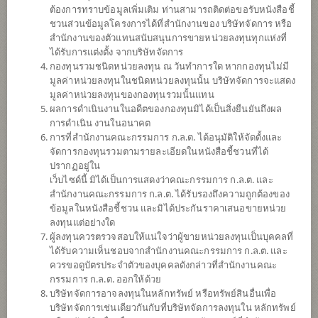
ต้องการทราบข้อมูลเพิ่มเติม ท่านสามารถติดต่อขอรับหนังสือชี้
ชวนส่วนข้อมูลโครงการได้ที่สำนักงานของ บริษัทจัดการ หรือ
สำนักงานของตัวแทนสนับสนุนการขายหน่วยลงทุนทุกแห่งที่
ได้รับการแต่งตั้ง จากบริษัทจัดการ
กองทุนรวมชนิดหน่วยลงทุน ณ วันทำการใด หากกองทุนไม่มี
มูลค่าหน่วยลงทุนในชนิดหน่วยลงทุนนั้น บริษัทจัดการจะแสดง
มูลค่าหน่วยลงทุนของกองทุนรวมนั้นแทน
ผลการดำเนินงานในอดีตของกองทุนมิได้เป็นสิ่งยืนยันถึงผล
การดำเนิน งานในอนาคต
การที่สำนักงานคณะกรรมการ ก.ล.ต. ได้อนุมัติให้จัดตั้งและ
กองทุนเปิดไทยพาณิชย์ อินคัม
จัดการกองทุนรวมตามรายละเอียดในหนังสือชี้ชวนที่ได้
ปรากฏอยู่ใน
เว็บไซด์นี้ มิได้เป็นการแสดงว่าคณะกรรมการ ก.ล.ต. และ
(ชนิดผู้ลงทุนกลุ่ม/บุคคล)
สำนักงานคณะกรรมการ ก.ล.ต. ได้รับรองถึงความถูกต้องของ
ข้อมูลในหนังสือชี้ชวน และมิได้ประกันราคาเสนอขายหน่วย
SCBINCP
ลงทุนแต่อย่างใด
ผู้ลงทุนควรตรวจสอบให้แน่ใจว่าผู้ขายหน่วยลงทุนเป็นบุคคลที่
ได้รับความเห็นชอบจากสำนักงานคณะกรรมการ ก.ล.ต. และ
SHARE
ควรขอดูบัตรประจำตัวของบุคคลดังกล่าวที่สำนักงานคณะ
กรรมการ ก.ล.ต. ออกให้ด้วย
ความเสี่ยงปานกลาง
บริษัทจัดการอาจลงทุนในหลักทรัพย์ หรือทรัพย์สินอื่นเพื่อ
ค่อนข้างสูง
บริษัทจัดการเช่นเดียวกันกับที่บริษัทจัดการลงทุนใน หลักทรัพย์