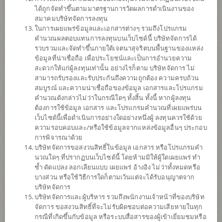
ข้อมูลการ
สั่งซื้อขาย
ได้ถูกจัดทำขึ้นตามมาตรฐานการวัดผลการดำเนินงานของ
สมาคมบริษัทจัดการลงทุน
ดาวน์โหลด
เอกสาร
ในการเผยแพร่ข้อมูลและเอกสารต่างๆ รวมถึงโปรแกรม
คำนวณผลตอบแทนการลงทุนบนเว็บไซด์นี้ บริษัทจัดการได้
ปฏิทิน
วันหยุด
รวบรวมและจัดทำขึ้นภายใต้เจตนาสุจริตบนพื้นฐานของแหล่ง
ข้อมูลที่น่าเชื่อถือ เพื่อประโยชน์และเป็นการอำนวยความ
นโยบาย
สะดวกให้แก่ผู้ลงทุนเท่านั้น อย่างไรก็ตาม บริษัทจัดการ ไม่
สามารถรับรองและรับประกันถึงความถูกต้อง ความครบถ้วน
สมบูรณ์ และความน่าเชื่อถือของข้อมูล เอกสารและโปรแกรม
เน้นลงทุนในหน่วยลงทุนของกองทุนรวมต่างประเทศเพียงกองทุนเดียว
คำนวณดังกล่าวไม่ว่าในกรณีใดๆ ทั้งสิ้น ทั้งนี้ หากผู้ลงทุน
(Feeder Fund) ได้แก่ PIMCO GIS Income Fund (กองทุนหลัก) Class
ต้องการใช้ข้อมูล เอกสาร และโปรแกรมคำนวณที่เผยแพร่บน
Accumulation สกุลเงิน USD กองทุนหลักจะกระจายการลงทุนไปยัง
เว็บไซด์นี้เพื่อดำเนินการอย่างใดอย่างหนึ่งผู้ ลงทุนควรใช้ด้วย
ตราสารหนี้ประเภทต่าง ๆ ทั่วโลก ทั้งภาครัฐและเอกชน โดยอย่างน้อย
ความรอบคอบและ/หรือใช้ข้อมูลจากแหล่งข้อมูลอื่นๆ ประกอบ
2 ใน 3 ของมูลค่าสินทรัพย์
การพิจารณาด้วย
กองทุนอาจลงทุนในสัญญาซื้อขายล่วงหน้า (Derivatives) เพื่อเพิ่ม
บริษัทจัดการขอสงวนสิทธิ์ในข้อมูล เอกสาร หรือโปรแกรมคำ
ประสิทธิภาพการบริหารการลงทุน (Efficient portfolio management)
นวณใดๆ ที่ปรากฏบนเว็บไซด์นี้ โดยห้ามมิให้ผู้ใดเผยแพร่ ทำ
และ/หรือการบริหารความเสี่ยง โดยป้องกันความเสี่ยงจากอัตราแลก
ซ้ำ ดัดแปลง ลอกเลียนแบบ เผยแพร่ อ้างอิง ไม่ว่าทั้งหมดหรือ
เปลี่ยน (Hedging) ตามดุลยพินิจของผู้จัดการกองทุน
บางส่วน หรือใช้วิธีการใดก็ตามเว้นแต่จะได้รับอนุญาตจาก
บริษัทจัดการ
บริษัทจัดการและผู้บริหาร รวมถึงพนักงานเจ้าหน้าที่ของบริษัท
ประเภทกองทุน
กองทุนที่ลงทุนในต่างประเทศ
จัดการ ขอสงวนสิทธิ์ที่จะไม่รับผิดชอบต่อความเสียหายในทุก
ประเภทกองทุนย่อย
เน้นลงทุนแบบผสม
กรณีที่เกิดขึ้นกับข้อมูล หรือระบบสื่อสารของผู้เข้าเยี่ยมชมหรือ