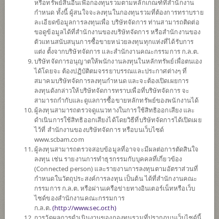
5
หรือทรัพย์สินอื่นเพื่อกองทุนรวมตามหลักเกณฑ์ที่สำนักงาน
กำหนด ทั้งนี้ ผู้สนใจจะลงทุนในกองทุนรวมที่ต้องการทราบราย
ละเอียดข้อมูลการลงทุนเพื่อ บริษัทจัดการ ท่านสามารถติดต่อ
ขอดูข้อมูลได้ที่สำนักงานของบริษัทจัดการ หรือสำนักงานของ
ตั้งแต่ต้นปี
ตัวแทนสนับสนุนการซื้อขายหน่วยลงทุนทุกแห่งที่ได้รับการ
-0.75%
แต่ง ตั้งจากบริษัทจัดการ และสำนักงานคณะกรรมการ ก.ล.ต.
บริษัทจัดการอนุญาตให้พนักงานลงทุนในหลักทรัพย์เพื่อตนเอง
ข้อมูล ณ
วันที่ 6 สิงหาคม 2569
ได้โดยจะ ต้องปฏิบัติตมจรรยาบรรณและประกาศต่างๆ ที่
สมาคมบริษัทจัดการลงทุนกำหนด และจะต้องเปิดเผยการ
มูลค่าหน่วยลงทุน
ลงทุนดังกล่าวให้บริษัทจัดการทราบเพื่อที่บริษัทจัดการ จะ
11.1915
สามารถกำกับและดูแลการซื้อขายหลักทรัพย์ของพนักงานได้
ผู้ลงทุนสามารถตรวจดูแนวทางในการใช้สิทธิออกเสียง และ
-0.0314
ดำเนินการใช้สิทธิออกเสียงได้โดยวิธีที่บริษัทจัดการได้เปิดเผย
ไว้ที่ สำนักงานของบริษัทจัดการ หรือบนเว็บไซด์
ข้อมูล ณ วันที่ 6 ส.ค. 2569
www.scbam.com
ผู้ลงทุนสามารถตรวจสอบข้อมูลที่อาจจะมีผลต่อการตัดสินใจ
ลงทุน เช่น รายงานการทำธุรกรรมกับบุคคลที่เกี่ยวข้อง
*ตามสกุลเงินของกองทุน
(Connected person) และรายงานการลงทุนตามอัตราส่วนที่
กำหนดในวัตถุประสงค์การลงทุน เป็นต้น ได้ที่สำนักงานคณะ
ข้อมูลสรุป
กรรมการ ก.ล.ต. หรือผ่านเครือข่ายทางอินเตอร์เน็ทหรือเว็บ
ไซด์ของสำนักงานคณะกรรมการ
ผลการ
ดำเนินงาน
ก.ล.ต.
(
http://www.sec.or.th)
การวัดผลการดำเนินงานของกองทุนรวมที่ปรากฏบนเว็บไซด์นี้