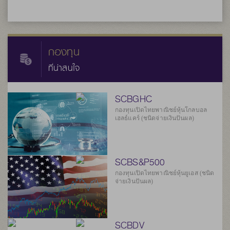
กองทุน
ที่น่าสนใจ
SCBGHC
กองทุนเปิดไทยพาณิชย์หุ้นโกลบอล
เฮลธ์แคร์ (ชนิดจ่ายเงินปันผล)
SCBS&P500
กองทุนเปิดไทยพาณิชย์หุ้นยูเอส (ชนิด
จ่ายเงินปันผล)
SCBDV