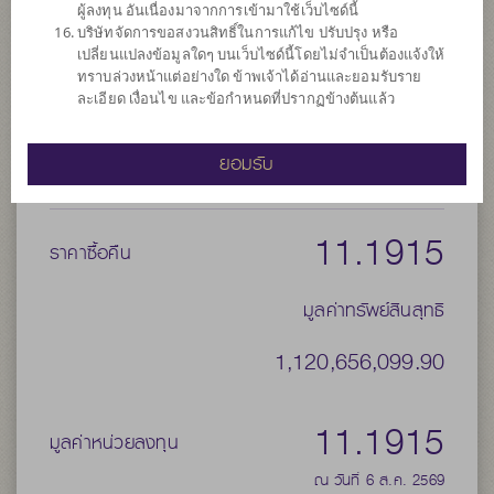
ผู้ลงทุน อันเนื่องมาจากการเข้ามาใช้เว็บไซด์นี้
จำนวนเงินลงทุนโครงการ
30,000 ล้าน
บริษัทจัดการขอสงวนสิทธิ์ในการแก้ไข ปรับปรุง หรือ
วันที่จดทะเบียนกองทุน
วันที่ 27 ก.พ. 2561
เปลี่ยนแปลงข้อมูลใดๆ บนเว็บไซด์นี้โดยไม่จำเป็นต้องแจ้งให้
ทราบล่วงหน้าแต่อย่างใด ข้าพเจ้าได้อ่านและยอมรับราย
วันที่ครบอายุกองทุน
N/A
ละเอียด เงื่อนไข และข้อกำหนดที่ปรากฏข้างต้นแล้ว
11.1916
ยอมรับ
ราคาขาย
11.1915
ราคาซื้อคืน
มูลค่าทรัพย์สินสุทธิ
1,120,656,099.90
11.1915
มูลค่าหน่วยลงทุน
ณ วันที่ 6 ส.ค. 2569