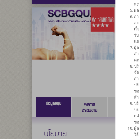
ลง
ผล
กา
กองทุน
ละ
เว
SCBG
รั
แต
ผู
ความเสี่ยง
สำ
6
คณ
บร
จั
กำ
บร
ขอ
สำ
ข้อมูลสรุป
บร
ผลการ
ข้อมูลการ
บร
ดำเนินงาน
สั่งซื้อขาย
กล
ขอ
ผู
นโยบาย
วิ