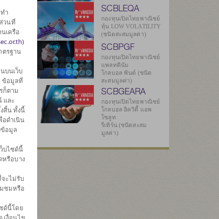
SCBLEQA
รทำ
กองทุนเปิดไทยพาณิชย์
่วนที่
หุ้น LOW VOLATILITY
านเครือ
(ชนิดสะสมมูลค่า)
ec.or.th)
SCBPGF
มาตรฐาน
กองทุนเปิดไทยพาณิชย์
แพลทตินัม
6
นบนเว็บ
โกลบอล ฟันด์ (ชนิด
้อมูลที่
สะสมมูลค่า)
SCBGEARA
ไรก็ตาม
์ และ
กองทุนเปิดไทยพาณิชย์
3
น ทั้งนี้
โกลบอล อิควิตี้ แอพ
โซลูท
ื่อดำเนิน
รีเทิร์น (ชนิดสะสม
ข้อมูล
มูลค่า)
ทธิ
บไซด์นี้
มดหรือบาง
59
่จะไม่รับ
่ยมชมหรือ
9
ด์นี้โดย
569
 เงื่อนไข