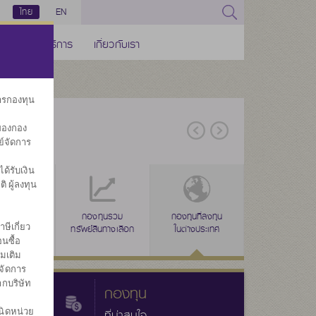
ไทย
EN
ช่องทางบริการ
เกี่ยวกับเรา
การกองทุน
ของกอง
ย์จัดการ
้รับเงิน
ิ ผู้ลงทุน
่าง
งทุนรวม
ลดหย่อนภาษี
กองทุนรวม
ลดหย่อนภาษี
กองทุนที่ลงทุน
ลดหย่อนภาษี
กองทุนรวมเพื่อ
กองทุนส
ษีเกี่ยว
ผสม
(SSF)
ทรัพย์สินทางเลือก
(RMF)
ในต่างประเทศ
(THAI ESG)
ออม
ประ
นซื้อ
่มเติม
จัดการ
ากบริษัท
กองทุน
นิดหน่วย
ที่น่าสนใจ