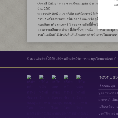
Overall Rating 4 ดาว จาก Morningstar ประเภท Thailand Fund
แล
มิ.ย. 2569
© สงวนลิขสิทธิ์ 2024 บริษัท มอร์นิ่งสตาร์ รีเสิรซ์ ประเทศไทย ข
กรรมสิทธิ์ของบริษัทมอร์นิ่งสตาร์ และ/หรือ ผู้ให้บริการข้อม
ลอกเลียน หรือ เผยแพร่ (3) ขอสงวนสิทธิ์ที่จะไม่รับผิดชอบต
และความเสียหายต่างๆ ที่เกิดขึ้นทุกกรณีจากการนำข้อมูลไป
งานในอดีตมิได้เป็นสิ่งยืนยันถึงผลการดำเนินงานในอนาคต
© สงวนลิขสิทธิ์ 2559 บริษัทหลักทรัพย์จัดการกองทุนไทยพาณิชย์ จำ
กองทุนร
เลือกกองทุน
มูลค่าหน่วยล
ผลการดำเนิน
เปรียบเทียบก
ประวัติการจ่า