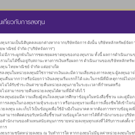
นส่วนบุคคล
กองทุนสำรองเลี้ยงชีพ
ธุรกิจทรัสตี
คลังความรู้
นเกี่ยวกับการลงทุน
งทุนรวมเป็นนิติบุคคลแยกต่างหากจากบริษัทจัดการ ดังนั้น บริษัทหลักทรัพย์จัด
ยพาณิชย์ จำกัด (“บริษัทจัดการ”)
เลือกกองทุน
งไม่มีภาระผูกพันในการชดเชยผลขาดทุนของกองทุนรวม ทั้งนี้ ผลการดำเนินงาน
ตามนโยบายการลงทุน
นรวมไม่ได้ขึ้นอยู่กับสถานะทางการเงินหรือผลการ ดำเนินงานของบริษัทหลักทรัพ
งทุน ไทยพาณิชย์ จำกัด แต่อย่างใด
รลงทุนในหน่วยลงทุนมิใช่การฝากเงินและมีความเสี่ยงของการลงทุน ผู้ลงทุนอาจได
ทุนคืนมากกว่าหรือน้อยกว่าเงินลงทุนเริ่มแรกก็ได้ และในกรณีที่มีเหตุการณ์ไม่ปกต
จไม่ได้รับชำระเงินค่าขายคืนหน่วยลงทุนภายในระยะเวลาที่กำหนดหรือ
จไม่สามารถขายคืนหน่วยลงทุนได้ตามที่มีคำสั่งไว้
กองทุนรวม
ผันผวนต่ำ
กระจายการลงทุน
กองทุนรวมดัชนี
รับเงินปันผล
กองทุนรวม
รับเงินคืนระหว
กอ
รลงทุนย่อมมีความเสี่ยงผู้สนใจลงทุนควรศึกษาข้อมูลในหนังสือชี้ชวน และคู่มือภา
รักษาเงินลงทุน
ตราสารหนี้
หลายสินทรัพย์
ตราสารทุน
การลงทุน
บการลงทุนในกองทุนรวมหุ้นระยะยาว หรือกองทุนรวมเพื่อการเลี้ยงชีพให้เข้าใจก่อ
่วยลงทุน และเก็บไว้เป็นข้อมูลเพื่อใช้อ้างอิงในอนาคต หากต้องการทราบข้อมูลเพิ
านสามารถติดต่อขอรับหนังสือชี้ชวนส่วนข้อมูลโครงการได้ที่สำนักงานของ บริษัท
ือสำนักงานของตัวแทนสนับสนุนการขายหน่วยลงทุนทุกแห่งที่ได้รับการแต่งตั้ง จ
ดการ
งทุนรวมชนิดหน่วยลงทุน ณ วันทำการใด หากกองทุนไม่มีมูลค่าหน่วยลงทุนในช