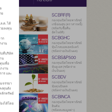
ต
ราย
SCBRF(R)
ค่า)
กองทุนเปิดไทยพาณิชย์
.ต. ได้
เกษียณสุข (ตราสารหนี้)
่วยลงทุน
(ชนิดรับซื้อคืน
อัตโนมัติ)
SCBGHC
จาก
ยลงทุน
ักงาน
969
กองทุนเปิดไทยพาณิชย์
หุ้นโกลบอลเฮลธ์แคร์
(ชนิดจ่ายเงินปันผล)
บที่บริษัท
536
SCBS&P500
งาน
กองทุนเปิดไทยพาณิชย์
ุนเพื่อ
.ค. 2569
หุ้นยูเอส (ชนิดจ่าย
นักงาน
เงินปันผล)
ดการ และ
องกองทุน
SCBDV
กองทุนเปิดไทยพาณิชย์
ิตมจรรยา
หุ้นทุนปันผล
งทุนดัง
(ชนิดจ่ายเงินปันผล)
หลักทรัพย์
SCBINCA
กองทุนเปิดไทยพาณิชย์
ียงได้โดย
อินคัม
ศ
(ชนิดสะสมมูลค่า)