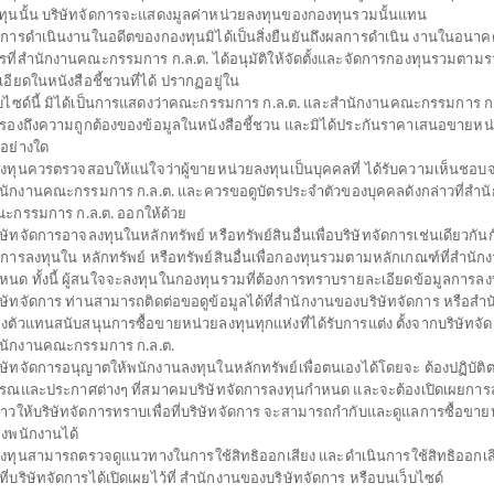
ทุนนั้น บริษัทจัดการจะแสดงมูลค่าหน่วยลงทุนของกองทุนรวมนั้นแทน
การดำเนินงานในอดีตของกองทุนมิได้เป็นสิ่งยืนยันถึงผลการดำเนิน งานในอนาค
รที่สำนักงานคณะกรรมการ ก.ล.ต. ได้อนุมัติให้จัดตั้งและจัดการกองทุนรวมตาม
เปิดไทยพาณิชย์ Global Quality Equity (ชนิดสะสมมูล
เอียดในหนังสือชี้ชวนที่ได้ ปรากฏอยู่ใน
็บไซด์นี้ มิได้เป็นการแสดงว่าคณะกรรมการ ก.ล.ต. และสำนักงานคณะกรรมการ ก.ล
QUAL(A)
บรองถึงความถูกต้องของข้อมูลในหนังสือชี้ชวน และมิได้ประกันราคาเสนอขายหน
SHARE
่อย่างใด
้ลงทุนควรตรวจสอบให้แน่ใจว่าผู้ขายหน่วยลงทุนเป็นบุคคลที่ ได้รับความเห็นชอบ
สูง
ตั้งแต่ต้นปี
มูลค่าหน่ว
นักงานคณะกรรมการ ก.ล.ต. และควรขอดูบัตรประจำตัวของบุคคลดังกล่าวที่สำน
16.5
+9.69%
ะกรรมการ ก.ล.ต. ออกให้ด้วย
ิษัทจัดการอาจลงทุนในหลักทรัพย์ หรือทรัพย์สินอื่นเพื่อบริษัทจัดการเช่นเดียวกันกั
-0.0
ข้อมูล ณ
วันที่ 6 สิงหาคม 2569
ดการลงทุนใน หลักทรัพย์ หรือทรัพย์สินอื่นเพื่อกองทุนรวมตามหลักเกณฑ์ที่สำนัก
หนด ทั้งนี้ ผู้สนใจจะลงทุนในกองทุนรวมที่ต้องการทราบรายละเอียดข้อมูลการลงท
ข้อมูล ณ วันที่ 6 ส
ิษัทจัดการ ท่านสามารถติดต่อขอดูข้อมูลได้ที่สำนักงานของบริษัทจัดการ หรือสำ
งตัวแทนสนับสนุนการซื้อขายหน่วยลงทุนทุกแห่งที่ได้รับการแต่ง ตั้งจากบริษัทจั
*ตามสกุลเงินข
นักงานคณะกรรมการ ก.ล.ต.
ิษัทจัดการอนุญาตให้พนักงานลงทุนในหลักทรัพย์เพื่อตนเองได้โดยจะ ต้องปฏิบัต
ดาวน์โหลด
ปฏิทิน
รณและประกาศต่างๆ ที่สมาคมบริษัทจัดการลงทุนกำหนด และจะต้องเปิดเผยการล
เอกสาร
วันหยุด
่าวให้บริษัทจัดการทราบเพื่อที่บริษัทจัดการ จะสามารถกำกับและดูแลการซื้อขาย
งพนักงานได้
้ลงทุนสามารถตรวจดูแนวทางในการใช้สิทธิออกเสียง และดำเนินการใช้สิทธิออกเส
ประเภทกองทุน
กองทุนที่ลงทุนในต่างประเท
ธีที่บริษัทจัดการได้เปิดเผยไว้ที่ สำนักงานของบริษัทจัดการ หรือบนเว็บไซด์