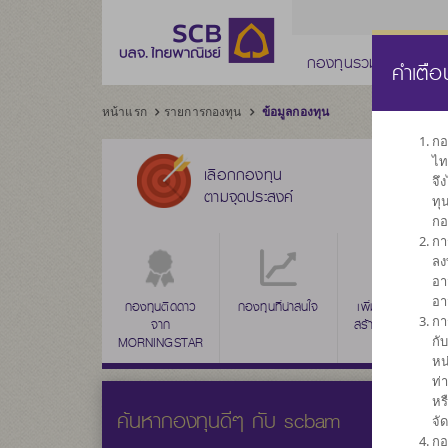
กองทุนรวม
กองทุ
คำเตือ
หน้าแรก
รายการกองทุน
ข้อมูลกองทุน
กอ
ไท
เลือกกองทุน
จึ
ตามจุดประสงค์
ทุ
กอ
กา
ลง
อา
อา
กองทุนติดดาว
กองทุนที่น่าสนใจ
กองทุนรวมตลาด
เพิ่มค่าเงินลงทุน
กา
จาก
สร้างผลตอบแทน
เงิน
กั
MORNINGSTAR
ระยะยาว
หน
ท่
หร
ค้นหากองทุนดีๆ กับ scbam
จั
กอ