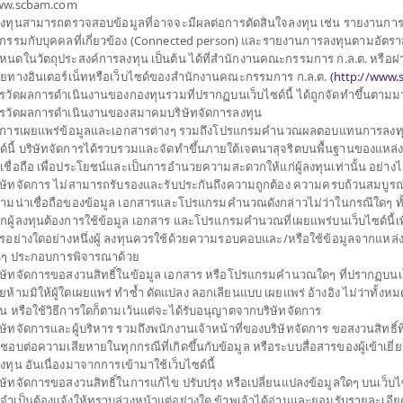
w.scbam.com
ประเภทกองทุนย่อย
เน้นลงทุนในตราสารทุน
ดียว (Feeder Fund)
้ลงทุนสามารถตรวจสอบข้อมูลที่อาจจะมีผลต่อการตัดสินใจลงทุน เช่น รายงานกา
จำนวนเงินลงทุนโครงการ
3,000 ล้าน
 (กองทุนหลัก) Class USD
รกรรมกับบุคคลที่เกี่ยวข้อง (Connected person) และรายงานการลงทุนตามอัตราส
วันที่จดทะเบียนกองทุน
วันที่ 5 ก.ค. 2565
 MSCI World Sector
หนดในวัตถุประสงค์การลงทุน เป็นต้น ได้ที่สำนักงานคณะกรรมการ ก.ล.ต. หรือผ่
ion เพื่อให้ได้ผลตอบแทน
ายทางอินเตอร์เน็ทหรือเว็บไซด์ของสำนักงานคณะกรรมการ ก.ล.ต.
(
http://www.s
วันที่ครบอายุกองทุน
N/A
นาดใหญ่และขนาดกลางของ
รวัดผลการดำเนินงานของกองทุนรวมที่ปรากฏบนเว็บไซด์นี้ ได้ถูกจัดทำขึ้นตาม
ket) มุ่งหวังผลการดำเนิน
รวัดผลการดำเนินงานของสมาคมบริษัทจัดการลงทุน
16.691
ู่แข่งในกลุ่มอุตสาหกรรม
การเผยแพร่ข้อมูลและเอกสารต่างๆ รวมถึงโปรแกรมคำนวณผลตอบแทนการลงทุ
ราคาขาย
high quality factor)
ด์นี้ บริษัทจัดการได้รวบรวมและจัดทำขึ้นภายใต้เจตนาสุจริตบนพื้นฐานของแหล่ง ข
้ถือหุ้นที่สูง (High
าเชื่อถือ เพื่อประโยชน์และเป็นการอำนวยความสะดวกให้แก่ผู้ลงทุนเท่านั้น อย่าง
ต่ำ (Low earnings
ิษัทจัดการ ไม่สามารถรับรองและรับประกันถึงความถูกต้อง ความครบถ้วนสมบูรณ
16.585
ามน่าเชื่อถือของข้อมูล เอกสารและโปรแกรมคำนวณดังกล่าวไม่ว่าในกรณีใดๆ ทั้งสิ้
ราคาซื้อคืน
มอสังหาริมทรัพย์
กผู้ลงทุนต้องการใช้ข้อมูล เอกสาร และโปรแกรมคำนวณที่เผยแพร่บนเว็บไซด์นี้เพ
 หรือกองทุนรวมโครงสร้าง
รอย่างใดอย่างหนึ่งผู้ ลงทุนควรใช้ด้วยความรอบคอบและ/หรือใช้ข้อมูลจากแหล่ง
สัดส่วนไม่เกิน 20% ของ
่นๆ ประกอบการพิจารณาด้วย
มูลค่าทรัพย์สินสุ
ิษัทจัดการขอสงวนสิทธิ์ในข้อมูล เอกสาร หรือโปรแกรมคำนวณใดๆ ที่ปรากฏบนเว็
อเพิ่มประสิทธิภาพการ
ยห้ามมิให้ผู้ใดเผยแพร่ ทำซ้ำ ดัดแปลง ลอกเลียนแบบ เผยแพร่ อ้างอิง ไม่ว่าทั้งห
299,898,013.
การบริหารความเสี่ยง โดย
วน หรือใช้วิธีการใดก็ตามเว้นแต่จะได้รับอนุญาตจากบริษัทจัดการ
พย์สินในสกุลเงินต่าง
ิษัทจัดการและผู้บริหาร รวมถึงพนักงานเจ้าหน้าที่ของบริษัทจัดการ ขอสงวนสิทธิ์ที
่ง ระหว่างร้อยละ 95 ถึง
ดชอบต่อความเสียหายในทุกกรณีที่เกิดขึ้นกับข้อมูล หรือระบบสื่อสารของผู้เข้าเยี
16.596
้ลงทุน อันเนื่องมาจากการเข้ามาใช้เว็บไซด์นี้
มูลค่าหน่วยลงทุน
ิษัทจัดการขอสงวนสิทธิ์ในการแก้ไข ปรับปรุง หรือเปลี่ยนแปลงข้อมูลใดๆ บนเว็บไซ
ณ วันที่ 6 ส.ค. 2
่จำเป็นต้องแจ้งให้ทราบล่วงหน้าแต่อย่างใด ข้าพเจ้าได้อ่านและยอมรับรายละเอียด