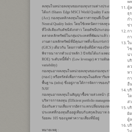
ww
ลงทุนในหน่วยลงทุนของกองทุนรวมต่างประเทศเพียงกองทุนเ
ผู
ได้แก่ iShares Edge MSCI World Quality Factor UCITS ETF
ธุ
(Acc) กองทุนหลักลงทุนในตราสารทุนที่เป็นส่วนประกอบของ
กำ
Neutral Quality Index โดยใช้เทคนิคการลงทุนแบบ optimizat
ข่
ที่ใกล้เคียงกับดัชนีดังกล่าว โดยดัชนีประกอบด้วยหุ้นข
กา
ตลาดหลักทรัพย์ในกลุ่มประเทศที่พัฒนาแล้ว (Developed Mar
กา
งานตามหลักทรัพย์ที่มีคุณภาพที่แข็งแกร่งกว่าเมื่อเทียบกับค
ใน
(GICS) เดียวกัน โดยการคัดหุ้นที่มีค่าของปัจจัยคุณภาพที่สูง (
ไซ
พิจารณาจากตัวแปรหลัก 3 ปัจจัยได้แก่ ผลตอบแทนต่อส่วนของผู
น่
ROE) ระดับหนี้ที่ต่ำ (Low leverage) ความผันผวนของกำไรที่
บร
variability)
คว
กองทุนอาจลงทุนในหน่วยลงทุนของกองทุนรวมหรือกองทุนรว
หา
(กอง1) หรือทรัสต์เพื่อการลงทุนในอสังหาริมทรัพย์ (REITs)
กา
พื้นฐาน (infra) ซึ่งอยู่ภายใต้การจัดการของบริษัทจัดการใน
อื
NAV
บร
กองทุนอาจลงทุนในสัญญาซื้อขายล่วงหน้า (Derivatives) เพื่
โด
บริหารการลงทุน (Efficient portfolio management) และ/หรือ
ส่
ป้องกันความเสี่ยงจากอัตราแลกเปลี่ยนของหลักทรัพย์หรือทรั
บร
ประเทศที่กองทุนถืออยู่เทียบกับสกุลเงินบาท ณ ขณะใดขณะหนึ
ผิ
ร้อยละ 105 ของมูลค่าความเสี่ยงที่มีอยู่
ผู
บร
หมายเหตุ :
ไม