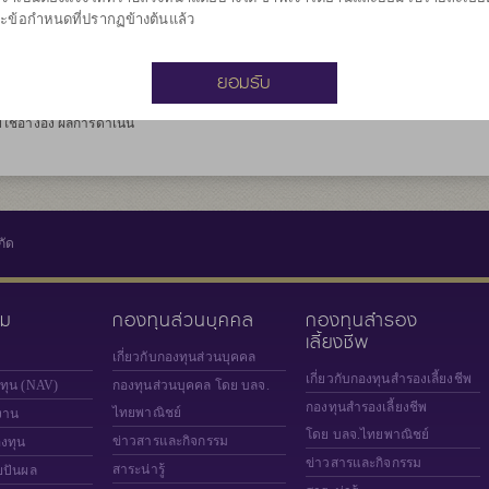
 Global Equity , ณ 30
ะข้อกำหนดที่ปรากฏข้างต้นแล้ว
้อมูลนี้ (1) เป็น
ยอมรับ
ูล (2) ขอสงวนสิทธิ์ในการ
่อความถูกต้อง ครบถ้วน
ใช้อ้างอิง ผลการดำเนิน
กัด
วม
กองทุนส่วนบุคคล
กองทุนสำรอง
เลี้ยงชีพ
เกี่ยวกับกองทุนส่วนบุคคล
เกี่ยวกับกองทุนสำรองเลี้ยงชีพ
งทุน (NAV)
กองทุนส่วนบุคคล โดย บลจ.
กองทุนสำรองเลี้ยงชีพ
ไทยพาณิชย์
งาน
โดย บลจ.ไทยพาณิชย์
ข่าวสารและกิจกรรม
องทุน
ข่าวสารและกิจกรรม
สาระน่ารู้
ยปันผล