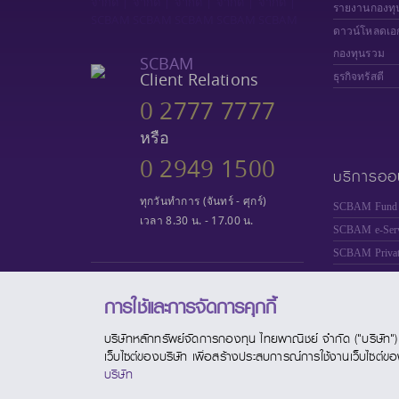
รายงานกองทุ
ดาวน์โหลดเอ
กองทุนรวม
SCBAM
Client Relations
ธุรกิจทรัสตี
0 2777 7777
หรือ
0 2949 1500
บริการออ
ทุกวันทำการ (จันทร์ - ศุกร์)
SCBAM Fund 
เวลา 8.30 น. - 17.00 น.
SCBAM e-Serv
SCBAM
Priva
SCBAM PVD 
"ผู้ลงทุนควรทำความเข้าใจ ลักษณะ
การใช้และการจัดการคุกกี้
SCBAM TRA
สินค้า เงื่อนไข ผลตอบแทน และความ
เสี่ยงก่อนตัดสินใจ"
บริษัทหลักทรัพย์จัดการกองทุน ไทยพาณิชย์ จำกัด ("บริษัท") มี
เว็บไซต์ของบริษัท เพื่อสร้างประสบการณ์การใช้งานเว็บไซต์ของท่
บริษัท