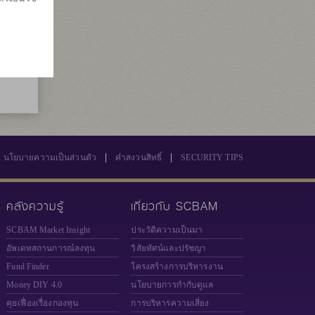
|
|
นโยบายความเป็นส่วนตัว
คำสงวนสิทธิ์
SECURITY TIPS
คลังความรู้
เกี่ยวกับ SCBAM
SCBAM Market Insight
ประวัติความเป็นมา
อัพเดทสถานการณ์ลงทุน
วิสัยทัศน์และปรัชญา
Fund Finder
โครงสร้างการบริหารงาน
Money DIY 4.0
นโยบายการกำกับดูแล
คุยเฟื่องเรื่องกองทุน
การบริหารความเสี่ยง