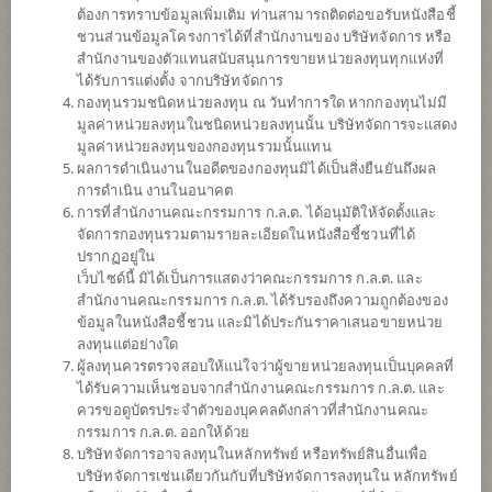
ต้องการทราบข้อมูลเพิ่มเติม ท่านสามารถติดต่อขอรับหนังสือชี้
ชวนส่วนข้อมูลโครงการได้ที่สำนักงานของ บริษัทจัดการ หรือ
สำนักงานของตัวแทนสนับสนุนการขายหน่วยลงทุนทุกแห่งที่
ได้รับการแต่งตั้ง จากบริษัทจัดการ
กองทุนรวมชนิดหน่วยลงทุน ณ วันทำการใด หากกองทุนไม่มี
มูลค่าหน่วยลงทุนในชนิดหน่วยลงทุนนั้น บริษัทจัดการจะแสดง
มูลค่าหน่วยลงทุนของกองทุนรวมนั้นแทน
ผลการดำเนินงานในอดีตของกองทุนมิได้เป็นสิ่งยืนยันถึงผล
การดำเนิน งานในอนาคต
การที่สำนักงานคณะกรรมการ ก.ล.ต. ได้อนุมัติให้จัดตั้งและ
กองทุนเปิดไทยพาณิชย์ Semiconductor
จัดการกองทุนรวมตามรายละเอียดในหนังสือชี้ชวนที่ได้
ปรากฏอยู่ใน
เว็บไซด์นี้ มิได้เป็นการแสดงว่าคณะกรรมการ ก.ล.ต. และ
(ชนิดสะสมมูลค่า)
สำนักงานคณะกรรมการ ก.ล.ต. ได้รับรองถึงความถูกต้องของ
ข้อมูลในหนังสือชี้ชวน และมิได้ประกันราคาเสนอขายหน่วย
SCBSEMI(A)
ลงทุนแต่อย่างใด
ผู้ลงทุนควรตรวจสอบให้แน่ใจว่าผู้ขายหน่วยลงทุนเป็นบุคคลที่
ได้รับความเห็นชอบจากสำนักงานคณะกรรมการ ก.ล.ต. และ
SHARE
ควรขอดูบัตรประจำตัวของบุคคลดังกล่าวที่สำนักงานคณะ
กรรมการ ก.ล.ต. ออกให้ด้วย
ความเสี่ยงสูง
บริษัทจัดการอาจลงทุนในหลักทรัพย์ หรือทรัพย์สินอื่นเพื่อ
7
บริษัทจัดการเช่นเดียวกันกับที่บริษัทจัดการลงทุนใน หลักทรัพย์