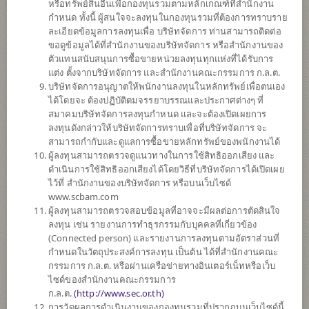
หรือทรัพย์สินอื่นเพื่อกองทุนรวมตามหลักเกณฑ์ที่สำนักงาน
กำหนด ทั้งนี้ ผู้สนใจจะลงทุนในกองทุนรวมที่ต้องการทราบราย
ละเอียดข้อมูลการลงทุนเพื่อ บริษัทจัดการ ท่านสามารถติดต่อ
ตั้งแต่ต้นปี
ขอดูข้อมูลได้ที่สำนักงานของบริษัทจัดการ หรือสำนักงานของ
+70.22%
ตัวแทนสนับสนุนการซื้อขายหน่วยลงทุนทุกแห่งที่ได้รับการ
แต่ง ตั้งจากบริษัทจัดการ และสำนักงานคณะกรรมการ ก.ล.ต.
ข้อมูล ณ
วันที่ 5 สิงหาคม 2569
บริษัทจัดการอนุญาตให้พนักงานลงทุนในหลักทรัพย์เพื่อตนเอง
ได้โดยจะ ต้องปฏิบัติตมจรรยาบรรณและประกาศต่างๆ ที่
มูลค่าหน่วยลงทุน
สมาคมบริษัทจัดการลงทุนกำหนด และจะต้องเปิดเผยการ
36.0579
ลงทุนดังกล่าวให้บริษัทจัดการทราบเพื่อที่บริษัทจัดการ จะ
สามารถกำกับและดูแลการซื้อขายหลักทรัพย์ของพนักงานได้
-0.1504
ผู้ลงทุนสามารถตรวจดูแนวทางในการใช้สิทธิออกเสียง และ
ดำเนินการใช้สิทธิออกเสียงได้โดยวิธีที่บริษัทจัดการได้เปิดเผย
ข้อมูล ณ วันที่ 5 ส.ค. 2569
ไว้ที่ สำนักงานของบริษัทจัดการ หรือบนเว็บไซด์
www.scbam.com
*ตามสกุลเงินของกองทุน
ผู้ลงทุนสามารถตรวจสอบข้อมูลที่อาจจะมีผลต่อการตัดสินใจ
ลงทุน เช่น รายงานการทำธุรกรรมกับบุคคลที่เกี่ยวข้อง
ข้อมูลสรุป
(Connected person) และรายงานการลงทุนตามอัตราส่วนที่
กำหนดในวัตถุประสงค์การลงทุน เป็นต้น ได้ที่สำนักงานคณะ
กรรมการ ก.ล.ต. หรือผ่านเครือข่ายทางอินเตอร์เน็ทหรือเว็บ
ผลการ
ดำเนินงาน
ไซด์ของสำนักงานคณะกรรมการ
ก.ล.ต.
(
http://www.sec.or.th)
ข้อมูลการ
สั่งซื้อขาย
การวัดผลการดำเนินงานของกองทุนรวมที่ปรากฏบนเว็บไซด์นี้