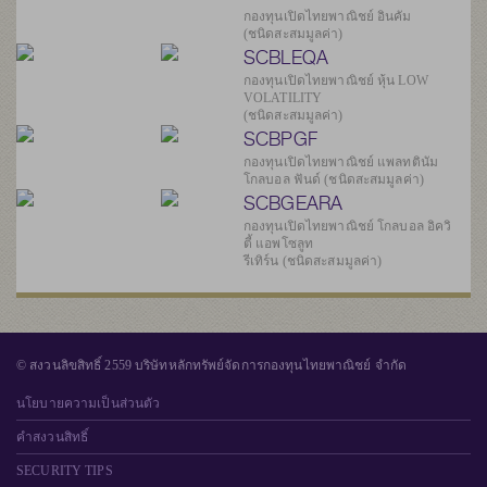
กองทุนเปิดไทยพาณิชย์ อินคัม
(ชนิดสะสมมูลค่า)
SCBLEQA
กองทุนเปิดไทยพาณิชย์ หุ้น LOW
VOLATILITY
(ชนิดสะสมมูลค่า)
SCBPGF
กองทุนเปิดไทยพาณิชย์ แพลทตินัม
โกลบอล ฟันด์ (ชนิดสะสมมูลค่า)
SCBGEARA
กองทุนเปิดไทยพาณิชย์ โกลบอล อิควิ
ตี้ แอพโซลูท
รีเทิร์น (ชนิดสะสมมูลค่า)
© สงวนลิขสิทธิ์ 2559 บริษัทหลักทรัพย์จัดการกองทุนไทยพาณิชย์ จำกัด
นโยบายความเป็นส่วนตัว
คำสงวนสิทธิ์
SECURITY TIPS