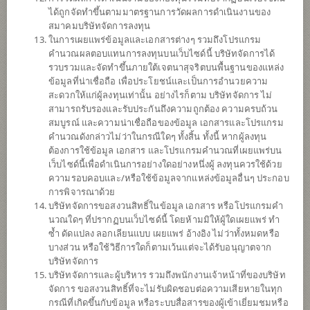
ได้ถูกจัดทำขึ้นตามมาตรฐานการวัดผลการดำเนินงานของ
ดาวน์โหลด
เอกสาร
สมาคมบริษัทจัดการลงทุน
ในการเผยแพร่ข้อมูลและเอกสารต่างๆ รวมถึงโปรแกรม
ปฏิทิน
วันหยุด
คำนวณผลตอบแทนการลงทุนบนเว็บไซด์นี้ บริษัทจัดการได้
รวบรวมและจัดทำขึ้นภายใต้เจตนาสุจริตบนพื้นฐานของแหล่ง
นโยบาย
ข้อมูลที่น่าเชื่อถือ เพื่อประโยชน์และเป็นการอำนวยความ
สะดวกให้แก่ผู้ลงทุนเท่านั้น อย่างไรก็ตาม บริษัทจัดการ ไม่
สามารถรับรองและรับประกันถึงความถูกต้อง ความครบถ้วน
ลงทุนง่ายๆ ผ่าน SCB EASY คลิก
สมบูรณ์ และความน่าเชื่อถือของข้อมูล เอกสารและโปรแกรม
คำนวณดังกล่าวไม่ว่าในกรณีใดๆ ทั้งสิ้น ทั้งนี้ หากผู้ลงทุน
เน้นลงทุนในหน่วยลงทุนของกองทุนรวมต่างประเทศเพียงกองทุน
ต้องการใช้ข้อมูล เอกสาร และโปรแกรมคำนวณที่เผยแพร่บน
เดียว (Feeder Fund) ได้แก่ VanEck Semiconductor UCITS ETF
เว็บไซด์นี้เพื่อดำเนินการอย่างใดอย่างหนึ่งผู้ ลงทุนควรใช้ด้วย
(กองทุนหลัก) สกุลเงิน USD กองทุนหลักลงทุนในตราสารทุน
ความรอบคอบและ/หรือใช้ข้อมูลจากแหล่งข้อมูลอื่นๆ ประกอบ
ตราสาร depository receipts ที่จดทะเบียนในตลาดหลักทรัพย์
การพิจารณาด้วย
สหรัฐ ในอุตสาหกรรม Semiconductor ใช้กลยุทธ์การลงทุนแบบ
บริษัทจัดการขอสงวนสิทธิ์ในข้อมูล เอกสาร หรือโปรแกรมคำ
Replication Strategy ซึ่งลงทุนในตราสารทุน American
นวณใดๆ ที่ปรากฏบนเว็บไซด์นี้ โดยห้ามมิให้ผู้ใดเผยแพร่ ทำ
depository receipts (ADRs) และ Global depository receipts
ซ้ำ ดัดแปลง ลอกเลียนแบบ เผยแพร่ อ้างอิง ไม่ว่าทั้งหมดหรือ
ที่เป็นส่วนประกอบในดัชนี MVIS US Listed Semiconductor
บางส่วน หรือใช้วิธีการใดก็ตามเว้นแต่จะได้รับอนุญาตจาก
10% Capped ESG Index เพื่อให้ผลการดำเนินงานของกองทุน
บริษัทจัดการ
ก่อนหักค่าธรรมเนียมและค่าใช้จ่ายใกล้เคียงกับผลตอบแทนของ
บริษัทจัดการและผู้บริหาร รวมถึงพนักงานเจ้าหน้าที่ของบริษัท
ดัชนีดังกล่าว
จัดการ ขอสงวนสิทธิ์ที่จะไม่รับผิดชอบต่อความเสียหายในทุก
กองทุนอาจลงทุนในหน่วยลงทุนของกองทุนรวม หรือกองทุนรวม
กรณีที่เกิดขึ้นกับข้อมูล หรือระบบสื่อสารของผู้เข้าเยี่ยมชมหรือ
อสังหาริมทรัพย์ (กอง1) หรือทรัสต์เพื่อการลงทุนใน