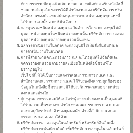
(ตราสารหนี้) (ชนิดรับซื้อคืนอัตโนมัติ)
ต้องการทราบข้อมูลเพิ่มเติม ท่านสามารถติดต่อขอรับหนังสือชี้
ชวนส่วนข้อมูลโครงการได้ที่สำนักงานของ บริษัทจัดการ หรือ
สำนักงานของตัวแทนสนับสนุนการขายหน่วยลงทุนทุกแห่งที่
ได้รับการแต่งตั้ง จากบริษัทจัดการ
SCBGHC
กองทุนรวมชนิดหน่วยลงทุน ณ วันทำการใด หากกองทุนไม่มี
มูลค่าหน่วยลงทุนในชนิดหน่วยลงทุนนั้น บริษัทจัดการจะแสดง
กองทุนเปิดไทยพาณิชย์หุ้นโกลบอล
เฮลธ์แคร์ (ชนิดจ่ายเงินปันผล)
มูลค่าหน่วยลงทุนของกองทุนรวมนั้นแทน
ผลการดำเนินงานในอดีตของกองทุนมิได้เป็นสิ่งยืนยันถึงผล
การดำเนิน งานในอนาคต
การที่สำนักงานคณะกรรมการ ก.ล.ต. ได้อนุมัติให้จัดตั้งและ
SCBS&P500
จัดการกองทุนรวมตามรายละเอียดในหนังสือชี้ชวนที่ได้
ปรากฏอยู่ใน
กองทุนเปิดไทยพาณิชย์หุ้นยูเอส (ชนิด
เว็บไซด์นี้ มิได้เป็นการแสดงว่าคณะกรรมการ ก.ล.ต. และ
จ่ายเงินปันผล)
สำนักงานคณะกรรมการ ก.ล.ต. ได้รับรองถึงความถูกต้องของ
ข้อมูลในหนังสือชี้ชวน และมิได้ประกันราคาเสนอขายหน่วย
ลงทุนแต่อย่างใด
SCBDV
ผู้ลงทุนควรตรวจสอบให้แน่ใจว่าผู้ขายหน่วยลงทุนเป็นบุคคลที่
ได้รับความเห็นชอบจากสำนักงานคณะกรรมการ ก.ล.ต. และ
กองทุนเปิดไทยพาณิชย์หุ้นทุนปันผล
ควรขอดูบัตรประจำตัวของบุคคลดังกล่าวที่สำนักงานคณะ
(ชนิดจ่ายเงินปันผล)
กรรมการ ก.ล.ต. ออกให้ด้วย
บริษัทจัดการอาจลงทุนในหลักทรัพย์ หรือทรัพย์สินอื่นเพื่อ
บริษัทจัดการเช่นเดียวกันกับที่บริษัทจัดการลงทุนใน หลักทรัพย์