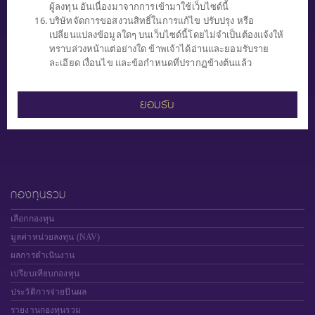
ผู้ลงทุน อันเนื่องมาจากการเข้ามาใช้เว็บไซด์นี้
0 2949 1500
บริษัทจัดการขอสงวนสิทธิ์ในการแก้ไข ปรับปรุง หรือ
ทุกวันทำการ (จันทร์ - ศุกร์)
เปลี่ยนแปลงข้อมูลใดๆ บนเว็บไซด์นี้โดยไม่จำเป็นต้องแจ้งให้
เวลา 8.30 น. - 17.00 น.
ทราบล่วงหน้าแต่อย่างใด ข้าพเจ้าได้อ่านและยอมรับราย
ละเอียด เงื่อนไข และข้อกำหนดที่ปรากฏข้างต้นแล้ว
ยอมรับ
"ผู้ลงทุนควรทำความเข้าใจ ลักษณะสินค้า เงื่อนไข ผลตอบแทน และความ
เสี่ยงก่อนตัดสินใจ"
กองทุนรวม
เลือกกองทุน
มูลค่าหน่วยลงทุน (NAV)
ผลการดำเนินงาน
เปรียบเทียบกองทุน
ประวัติการจ่ายปันผล
รายงานกองทุนรวม