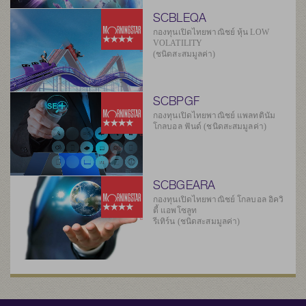
SCBLEQA
กองทุนเปิดไทยพาณิชย์ หุ้น LOW
VOLATILITY
(ชนิดสะสมมูลค่า)
SCBPGF
กองทุนเปิดไทยพาณิชย์ แพลทตินัม
โกลบอล ฟันด์ (ชนิดสะสมมูลค่า)
SCBGEARA
กองทุนเปิดไทยพาณิชย์ โกลบอล อิควิ
ตี้ แอพโซลูท
รีเทิร์น (ชนิดสะสมมูลค่า)