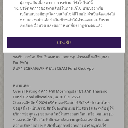
ผู้ลงทุน อันเนื่องมาจากการเข้ามาใช้เว็บไซด์นี้
management) และ/หรือการบริหารความเสี่ยง โดยป้องกัน
บริษัทจัดการขอสงวนสิทธิ์ในการแก้ไข ปรับปรุง หรือ
ความเสี่ยงจากอัตราแลกเปลี่ยนของหลักทรัพย์หรือทรัพย์สินใน
เปลี่ยนแปลงข้อมูลใดๆ บนเว็บไซด์นี้โดยไม่จำเป็นต้องแจ้งให้
สกุลเงินต่างประเทศที่กองทุนถืออยู่เทียบกับสกุลเงินบาท ณ ขณะ
ทราบล่วงหน้าแต่อย่างใด ข้าพเจ้าได้อ่านและยอมรับราย
ใดขณะหนึ่ง ระหว่างร้อยละ 95 ถึงร้อยละ 105 ของมูลค่าความ
ละเอียด เงื่อนไข และข้อกำหนดที่ปรากฏข้างต้นแล้ว
เสี่ยงที่มีอยู่
*คำเตือน: ผู้ลงทุนควรศึกษาสิทธิประโยชน์ทางภาษีที่ระบุไว้ใน
ยอมรับ
คู่มือการลงทุนของกองทุน RMF ก่อนตัดสินใจลงทุน**
รองรับการโอนย้ายเงินลงทุนจากกองทุนสำรองเลี้ยงชีพ (RMF
For PVD)
ค้นหา SCBRMGWP-P บน SCBAM Fund Click App
หมายเหตุ :
Overall Rating 4 ดาว จาก Morningstar ประเภท Thailand
Fund Global Allocation , ณ 30 มิ.ย. 2569
© สงวนลิขสิทธิ์ 2024 บริษัท มอร์นิ่งสตาร์ รีเสิรซ์ ประเทศไทย
ข้อมูลนี้ (1) เป็นกรรมสิทธิ์ของบริษัทมอร์นิ่งสตาร์ และ/หรือ ผู้ให้
บริการข้อมูล (2) ขอสงวนสิทธิ์ในการลอกเลียน หรือ เผยแพร่ (3)
ขอสงวนสิทธิ์ที่จะไม่รับผิดชอบต่อความถูกต้อง ครบถ้วน และ
ความเสียหายต่างๆ ที่เกิดขึ้นทุกกรณีจากการนำข้อมูลไปใช้