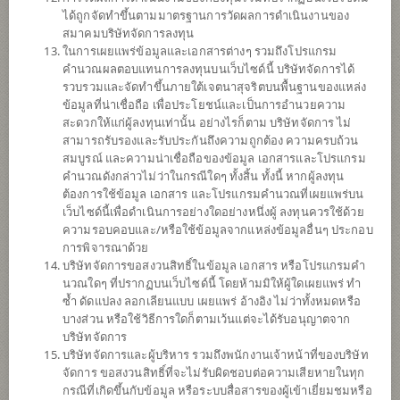
ข้อมูลการ
สั่งซื้อขาย
ได้ถูกจัดทำขึ้นตามมาตรฐานการวัดผลการดำเนินงานของ
สมาคมบริษัทจัดการลงทุน
ดาวน์โหลด
เอกสาร
ในการเผยแพร่ข้อมูลและเอกสารต่างๆ รวมถึงโปรแกรม
คำนวณผลตอบแทนการลงทุนบนเว็บไซด์นี้ บริษัทจัดการได้
ปฏิทิน
วันหยุด
รวบรวมและจัดทำขึ้นภายใต้เจตนาสุจริตบนพื้นฐานของแหล่ง
ข้อมูลที่น่าเชื่อถือ เพื่อประโยชน์และเป็นการอำนวยความ
นโยบาย
สะดวกให้แก่ผู้ลงทุนเท่านั้น อย่างไรก็ตาม บริษัทจัดการ ไม่
สามารถรับรองและรับประกันถึงความถูกต้อง ความครบถ้วน
สมบูรณ์ และความน่าเชื่อถือของข้อมูล เอกสารและโปรแกรม
ลงทุนง่ายๆ ผ่าน SCB EASY คลิก
คำนวณดังกล่าวไม่ว่าในกรณีใดๆ ทั้งสิ้น ทั้งนี้ หากผู้ลงทุน
ต้องการใช้ข้อมูล เอกสาร และโปรแกรมคำนวณที่เผยแพร่บน
เว็บไซด์นี้เพื่อดำเนินการอย่างใดอย่างหนึ่งผู้ ลงทุนควรใช้ด้วย
ลงทุนในหน่วยลงทุนของกองทุนรวม/กองทุนรวมอีทีเอฟต่าง
ความรอบคอบและ/หรือใช้ข้อมูลจากแหล่งข้อมูลอื่นๆ ประกอบ
ประเทศ เช่น กองทุนรวมตราสารหนี้ต่างประเทศ กองทุนรวม
การพิจารณาด้วย
ตราสารแห่งทุนต่างประเทศ กองทุนรวมสินค้าโภคภัณฑ์ เป็นต้น
บริษัทจัดการขอสงวนสิทธิ์ในข้อมูล เอกสาร หรือโปรแกรมคำ
โดยเฉลี่ยในรอบปีบัญชีไม่น้อยกว่า 80% ของ NAV ซึ่งการกระจา
นวณใดๆ ที่ปรากฏบนเว็บไซด์นี้ โดยห้ามมิให้ผู้ใดเผยแพร่ ทำ
ยการลงทุนในหน่วยลงทุนของกองทุนรวมต่างประเทศดังกล่าว
ซ้ำ ดัดแปลง ลอกเลียนแบบ เผยแพร่ อ้างอิง ไม่ว่าทั้งหมดหรือ
ขึ้นอยู่กับดุลยพินิจของผู้จัดการกองทุน กองทุนอาจลงทุนใน
บางส่วน หรือใช้วิธีการใดก็ตามเว้นแต่จะได้รับอนุญาตจาก
หน่วยลงทุนของกองทุนรวม หรือกองทุนรวมโครงสร้างพื้นฐาน
บริษัทจัดการ
(infra) ซึ่งอยู่ภายใต้การจัดการของบริษัทจัดการในสัดส่วนไม่
บริษัทจัดการและผู้บริหาร รวมถึงพนักงานเจ้าหน้าที่ของบริษัท
เกิน 100% ของ NAV
จัดการ ขอสงวนสิทธิ์ที่จะไม่รับผิดชอบต่อความเสียหายในทุก
กองทุนอาจลงทุนในสัญญาซื้อขายล่วงหน้า (Derivatives) เพื่อ
กรณีที่เกิดขึ้นกับข้อมูล หรือระบบสื่อสารของผู้เข้าเยี่ยมชมหรือ
เพิ่มประสิทธิภาพการบริหารการลงทุน (Efficient portfolio