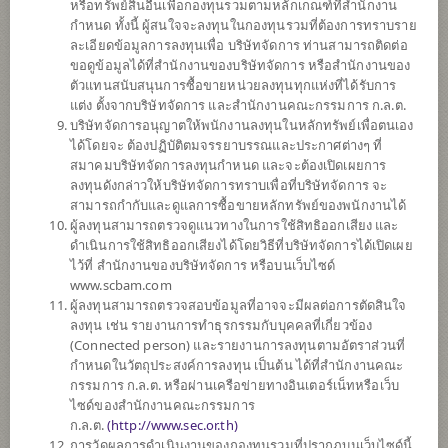
5
หรือทรัพย์สินอื่นเพื่อกองทุนรวมตามหลักเกณฑ์ที่สำนักงาน
กำหนด ทั้งนี้ ผู้สนใจจะลงทุนในกองทุนรวมที่ต้องการทราบราย
ละเอียดข้อมูลการลงทุนเพื่อ บริษัทจัดการ ท่านสามารถติดต่อ
ขอดูข้อมูลได้ที่สำนักงานของบริษัทจัดการ หรือสำนักงานของ
ตั้งแต่ต้นปี
ตัวแทนสนับสนุนการซื้อขายหน่วยลงทุนทุกแห่งที่ได้รับการ
+11.93%
แต่ง ตั้งจากบริษัทจัดการ และสำนักงานคณะกรรมการ ก.ล.ต.
บริษัทจัดการอนุญาตให้พนักงานลงทุนในหลักทรัพย์เพื่อตนเอง
ข้อมูล ณ
วันที่ 5 สิงหาคม 2569
ได้โดยจะ ต้องปฏิบัติตมจรรยาบรรณและประกาศต่างๆ ที่
สมาคมบริษัทจัดการลงทุนกำหนด และจะต้องเปิดเผยการ
มูลค่าหน่วยลงทุน
ลงทุนดังกล่าวให้บริษัทจัดการทราบเพื่อที่บริษัทจัดการ จะ
14.8490
สามารถกำกับและดูแลการซื้อขายหลักทรัพย์ของพนักงานได้
ผู้ลงทุนสามารถตรวจดูแนวทางในการใช้สิทธิออกเสียง และ
-0.0373
ดำเนินการใช้สิทธิออกเสียงได้โดยวิธีที่บริษัทจัดการได้เปิดเผย
ไว้ที่ สำนักงานของบริษัทจัดการ หรือบนเว็บไซด์
ข้อมูล ณ วันที่ 5 ส.ค. 2569
www.scbam.com
ผู้ลงทุนสามารถตรวจสอบข้อมูลที่อาจจะมีผลต่อการตัดสินใจ
ลงทุน เช่น รายงานการทำธุรกรรมกับบุคคลที่เกี่ยวข้อง
*ตามสกุลเงินของกองทุน
(Connected person) และรายงานการลงทุนตามอัตราส่วนที่
กำหนดในวัตถุประสงค์การลงทุน เป็นต้น ได้ที่สำนักงานคณะ
ข้อมูลสรุป
กรรมการ ก.ล.ต. หรือผ่านเครือข่ายทางอินเตอร์เน็ทหรือเว็บ
ไซด์ของสำนักงานคณะกรรมการ
ผลการ
ดำเนินงาน
ก.ล.ต.
(
http://www.sec.or.th)
การวัดผลการดำเนินงานของกองทุนรวมที่ปรากฏบนเว็บไซด์นี้