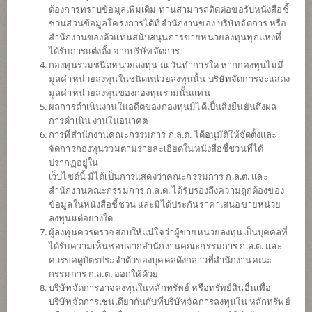
ต้องการทราบข้อมูลเพิ่มเติม ท่านสามารถติดต่อขอรับหนังสือชี้
ชวนส่วนข้อมูลโครงการได้ที่สำนักงานของ บริษัทจัดการ หรือ
สำนักงานของตัวแทนสนับสนุนการขายหน่วยลงทุนทุกแห่งที่
ได้รับการแต่งตั้ง จากบริษัทจัดการ
กองทุนรวมชนิดหน่วยลงทุน ณ วันทำการใด หากกองทุนไม่มี
มูลค่าหน่วยลงทุนในชนิดหน่วยลงทุนนั้น บริษัทจัดการจะแสดง
มูลค่าหน่วยลงทุนของกองทุนรวมนั้นแทน
ผลการดำเนินงานในอดีตของกองทุนมิได้เป็นสิ่งยืนยันถึงผล
การดำเนิน งานในอนาคต
การที่สำนักงานคณะกรรมการ ก.ล.ต. ได้อนุมัติให้จัดตั้งและ
กองทุนเปิดไทยพาณิชย์ โกลบอล
จัดการกองทุนรวมตามรายละเอียดในหนังสือชี้ชวนที่ได้
ปรากฏอยู่ใน
เว็บไซด์นี้ มิได้เป็นการแสดงว่าคณะกรรมการ ก.ล.ต. และ
เวลท์ พลัส เพื่อการเลี้ยงชีพ
สำนักงานคณะกรรมการ ก.ล.ต. ได้รับรองถึงความถูกต้องของ
ข้อมูลในหนังสือชี้ชวน และมิได้ประกันราคาเสนอขายหน่วย
SCBRMGWP
ลงทุนแต่อย่างใด
ผู้ลงทุนควรตรวจสอบให้แน่ใจว่าผู้ขายหน่วยลงทุนเป็นบุคคลที่
ได้รับความเห็นชอบจากสำนักงานคณะกรรมการ ก.ล.ต. และ
SHARE
ควรขอดูบัตรประจำตัวของบุคคลดังกล่าวที่สำนักงานคณะ
กรรมการ ก.ล.ต. ออกให้ด้วย
ความเสี่ยงปานกลาง
บริษัทจัดการอาจลงทุนในหลักทรัพย์ หรือทรัพย์สินอื่นเพื่อ
ค่อนข้างสูง
บริษัทจัดการเช่นเดียวกันกับที่บริษัทจัดการลงทุนใน หลักทรัพย์