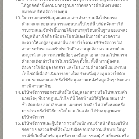
ได้ถูกจัดทำขึ้นตามมาตรฐานการวัดผลการดำเนินงานของ
ดาวน์โหลด
เอกสาร
สมาคมบริษัทจัดการลงทุน
ในการเผยแพร่ข้อมูลและเอกสารต่างๆ รวมถึงโปรแกรม
ปฏิทิน
วันหยุด
คำนวณผลตอบแทนการลงทุนบนเว็บไซด์นี้ บริษัทจัดการได้
รวบรวมและจัดทำขึ้นภายใต้เจตนาสุจริตบนพื้นฐานของแหล่ง
นโยบาย
ข้อมูลที่น่าเชื่อถือ เพื่อประโยชน์และเป็นการอำนวยความ
สะดวกให้แก่ผู้ลงทุนเท่านั้น อย่างไรก็ตาม บริษัทจัดการ ไม่
สามารถรับรองและรับประกันถึงความถูกต้อง ความครบถ้วน
เน้นลงทุนในหน่วยลงทุนของกองทุนรวมต่างประเทศเพียงกองทุนเดียว
สมบูรณ์ และความน่าเชื่อถือของข้อมูล เอกสารและโปรแกรม
(Feeder Fund) ได้แก่ Invesco China Technology ETF (กองทุนหลัก) สกุล
คำนวณดังกล่าวไม่ว่าในกรณีใดๆ ทั้งสิ้น ทั้งนี้ หากผู้ลงทุน
เงิน USD กองทุนหลักมีนโยบายลงทุนให้ผลการดำเนินงานของกองทุน
ต้องการใช้ข้อมูล เอกสาร และโปรแกรมคำนวณที่เผยแพร่บน
ก่อนหักค่าธรรมเนียมและค่าใช้จ่ายใกล้เคียงกับผลตอบแทนของดัชนี
เว็บไซด์นี้เพื่อดำเนินการอย่างใดอย่างหนึ่งผู้ ลงทุนควรใช้ด้วย
FTSE China Incl A 25%Technology Capped Index โดยลงทุนอย่างน้อย
ความรอบคอบและ/หรือใช้ข้อมูลจากแหล่งข้อมูลอื่นๆ ประกอบ
90% ในหลักทรัพย์ที่เป็นส่วนประกอบของดัชนีดังกล่าว รวมถึง
การพิจารณาด้วย
American depositary receipts (“ADRs”) และ global depositary receipts
บริษัทจัดการขอสงวนสิทธิ์ในข้อมูล เอกสาร หรือโปรแกรมคำ
(“GDRs”) ที่มีลักษณะตรงกับดัชนีดังกล่าว กองทุนอาจลงทุนในหน่วย
นวณใดๆ ที่ปรากฏบนเว็บไซด์นี้ โดยห้ามมิให้ผู้ใดเผยแพร่ ทำ
ลงทุนของกองทุนรวม หรือกองทุนรวมอสังหาริมทรัพย์ (กอง1) หรือ
ซ้ำ ดัดแปลง ลอกเลียนแบบ เผยแพร่ อ้างอิง ไม่ว่าทั้งหมดหรือ
ทรัสต์เพื่อการลงทุนในอสังหาริมทรัพย์ (REITs) หรือกองทุนรวม
บางส่วน หรือใช้วิธีการใดก็ตามเว้นแต่จะได้รับอนุญาตจาก
โครงสร้างพื้นฐาน (infra) ซึ่งอยู่ภายใต้การจัดการของบริษัทจัดการใน
บริษัทจัดการ
สัดส่วนไม่เกิน 20% ของ NAV
บริษัทจัดการและผู้บริหาร รวมถึงพนักงานเจ้าหน้าที่ของบริษัท
กองทุนอาจลงทุนในสัญญาซื้อขายล่วงหน้า (Derivatives) เพื่อเพิ่ม
จัดการ ขอสงวนสิทธิ์ที่จะไม่รับผิดชอบต่อความเสียหายในทุก
ประสิทธิภาพการบริหารการลงทุน (Efficient portfolio management)
กรณีที่เกิดขึ้นกับข้อมูล หรือระบบสื่อสารของผู้เข้าเยี่ยมชมหรือ
และ/หรือการบริหารความเสี่ยง โดยป้องกันความเสี่ยงจากอัตราแลก