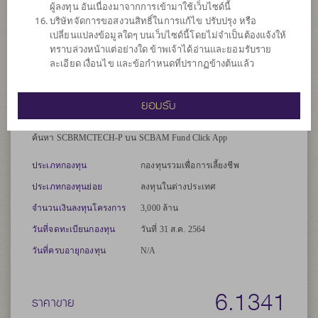
ผู้ลงทุน อันเนื่องมาจากการเข้ามาใช้เว็บไซด์นี้
เปลี่ยนของหลักทรัพย์หรือทรัพย์สินในสกุลเงินต่างประเทศที่กองทุนถือ
บริษัทจัดการขอสงวนสิทธิ์ในการแก้ไข ปรับปรุง หรือ
อยู่เทียบกับสกุลเงินบาท ณ ขณะใดขณะหนึ่ง ระหว่างร้อยละ 95 ถึงร้อย
เปลี่ยนแปลงข้อมูลใดๆ บนเว็บไซด์นี้โดยไม่จำเป็นต้องแจ้งให้
ละ 105 ของมูลค่าความเสี่ยงที่มีอยู่
ทราบล่วงหน้าแต่อย่างใด ข้าพเจ้าได้อ่านและยอมรับราย
ละเอียด เงื่อนไข และข้อกำหนดที่ปรากฏข้างต้นแล้ว
*คำเตือน: ผู้ลงทุนควรศึกษาสิทธิประโยชน์ทางภาษีที่ระบุไว้ในคู่มือ
การลงทุนของกองทุน RMF ก่อนตัดสินใจลงทุน**
ยอมรับ
รองรับการโอนย้ายเงินลงทุนจากกองทุนสำรองเลี้ยงชีพ (RMF For
PVD)
ค้นหา SCBRMCTECH-P บน SCBAM Fund Click App
ประเภทกองทุน
กองทุนรวมเพื่อการเลี้ยงชีพ
ประเภทกองทุนย่อย
ลงทุนในต่างประเทศ
จำนวนเงินลงทุนโครงการ
3,000 ล้าน
วันที่จดทะเบียนกองทุน
วันที่ 31 ส.ค. 2564
วันที่ครบอายุกองทุน
N/A
6.1341
ราคาขาย