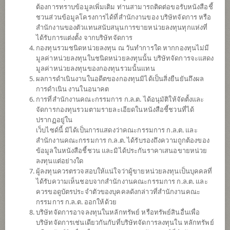
ต้องการทราบข้อมูลเพิ่มเติม ท่านสามารถติดต่อขอรับหนังสือชี้
ชวนส่วนข้อมูลโครงการได้ที่สำนักงานของ บริษัทจัดการ หรือ
สำนักงานของตัวแทนสนับสนุนการขายหน่วยลงทุนทุกแห่งที่
ได้รับการแต่งตั้ง จากบริษัทจัดการ
กองทุนรวมชนิดหน่วยลงทุน ณ วันทำการใด หากกองทุนไม่มี
มูลค่าหน่วยลงทุนในชนิดหน่วยลงทุนนั้น บริษัทจัดการจะแสดง
มูลค่าหน่วยลงทุนของกองทุนรวมนั้นแทน
ผลการดำเนินงานในอดีตของกองทุนมิได้เป็นสิ่งยืนยันถึงผล
การดำเนิน งานในอนาคต
การที่สำนักงานคณะกรรมการ ก.ล.ต. ได้อนุมัติให้จัดตั้งและ
กองทุนเปิดไทยพาณิชย์ China Technology
จัดการกองทุนรวมตามรายละเอียดในหนังสือชี้ชวนที่ได้
ปรากฏอยู่ใน
เว็บไซด์นี้ มิได้เป็นการแสดงว่าคณะกรรมการ ก.ล.ต. และ
เพื่อการเลี้ยงชีพ
สำนักงานคณะกรรมการ ก.ล.ต. ได้รับรองถึงความถูกต้องของ
ข้อมูลในหนังสือชี้ชวน และมิได้ประกันราคาเสนอขายหน่วย
SCBRMCTECH
ลงทุนแต่อย่างใด
ผู้ลงทุนควรตรวจสอบให้แน่ใจว่าผู้ขายหน่วยลงทุนเป็นบุคคลที่
ได้รับความเห็นชอบจากสำนักงานคณะกรรมการ ก.ล.ต. และ
SHARE
ควรขอดูบัตรประจำตัวของบุคคลดังกล่าวที่สำนักงานคณะ
กรรมการ ก.ล.ต. ออกให้ด้วย
ความเสี่ยงสูง
บริษัทจัดการอาจลงทุนในหลักทรัพย์ หรือทรัพย์สินอื่นเพื่อ
7
บริษัทจัดการเช่นเดียวกันกับที่บริษัทจัดการลงทุนใน หลักทรัพย์