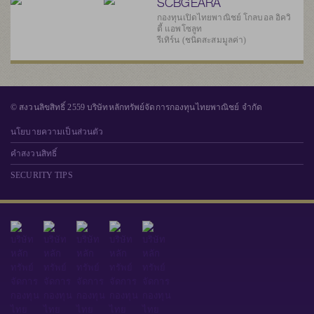
SCBGEARA
กองทุนเปิดไทยพาณิชย์ โกลบอล อิควิ
ตี้ แอพโซลูท
รีเทิร์น (ชนิดสะสมมูลค่า)
© สงวนลิขสิทธิ์ 2559 บริษัทหลักทรัพย์จัดการกองทุนไทยพาณิชย์ จำกัด
นโยบายความเป็นส่วนตัว
คำสงวนสิทธิ์
SECURITY TIPS