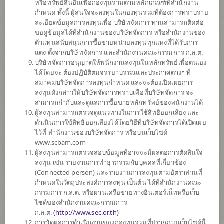
หรือทรัพย์สินอื่นเพื่อกองทุนรวมตามหลักเกณฑ์ที่สำนักงาน
กำหนด ทั้งนี้ ผู้สนใจจะลงทุนในกองทุนรวมที่ต้องการทราบราย
ละเอียดข้อมูลการลงทุนเพื่อ บริษัทจัดการ ท่านสามารถติดต่อ
ตั้งแต่ต้นปี
ขอดูข้อมูลได้ที่สำนักงานของบริษัทจัดการ หรือสำนักงานของ
-2.70%
ตัวแทนสนับสนุนการซื้อขายหน่วยลงทุนทุกแห่งที่ได้รับการ
แต่ง ตั้งจากบริษัทจัดการ และสำนักงานคณะกรรมการ ก.ล.ต.
ข้อมูล ณ
วันที่ 6 สิงหาคม 2569
บริษัทจัดการอนุญาตให้พนักงานลงทุนในหลักทรัพย์เพื่อตนเอง
ได้โดยจะ ต้องปฏิบัติตมจรรยาบรรณและประกาศต่างๆ ที่
มูลค่าหน่วยลงทุน
สมาคมบริษัทจัดการลงทุนกำหนด และจะต้องเปิดเผยการ
6.1340
ลงทุนดังกล่าวให้บริษัทจัดการทราบเพื่อที่บริษัทจัดการ จะ
สามารถกำกับและดูแลการซื้อขายหลักทรัพย์ของพนักงานได้
0.0168
ผู้ลงทุนสามารถตรวจดูแนวทางในการใช้สิทธิออกเสียง และ
ดำเนินการใช้สิทธิออกเสียงได้โดยวิธีที่บริษัทจัดการได้เปิดเผย
ข้อมูล ณ วันที่ 6 ส.ค. 2569
ไว้ที่ สำนักงานของบริษัทจัดการ หรือบนเว็บไซด์
www.scbam.com
*ตามสกุลเงินของกองทุน
ผู้ลงทุนสามารถตรวจสอบข้อมูลที่อาจจะมีผลต่อการตัดสินใจ
ลงทุน เช่น รายงานการทำธุรกรรมกับบุคคลที่เกี่ยวข้อง
ข้อมูลสรุป
(Connected person) และรายงานการลงทุนตามอัตราส่วนที่
กำหนดในวัตถุประสงค์การลงทุน เป็นต้น ได้ที่สำนักงานคณะ
กรรมการ ก.ล.ต. หรือผ่านเครือข่ายทางอินเตอร์เน็ทหรือเว็บ
ผลการ
ดำเนินงาน
ไซด์ของสำนักงานคณะกรรมการ
ก.ล.ต.
(
http://www.sec.or.th)
ข้อมูลการ
สั่งซื้อขาย
การวัดผลการดำเนินงานของกองทุนรวมที่ปรากฏบนเว็บไซด์นี้