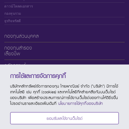
ดาวน์โหลดเอกสาร
กองทุนรวม
ธุรกิจทรัสตี
กองทุนส่วนบุคคล
กองทุนสำรอง
เลี้ยงชีพ
คลังความรู้
การใช้และการจัดการคุกกี้
เกี่ยวกับ SCBAM
บริษัทหลักทรัพย์จัดการกองทุน ไทยพาณิชย์ จำกัด ("บริษัท") มีการใช้
บริการออนไลน์
เทคโนโลยี เช่น คุกกี้ (cookies) และเทคโนโลยีที่คล้ายคลึงกันบนเว็บไซต์
ของบริษัท เพื่อสร้างประสบการณ์การใช้งานเว็บไซต์ของท่านให้ดียิ่งขึ้น
ช่องทางบริการ
โปรดอ่านรายละเอียดเพิ่มเติมที่
นโยบายการใช้คุกกี้ของบริษัท
ปฏิทินกองทุน
ยอมรับและใช้งานเว็บไซต์
ติดต่อ SCBAM