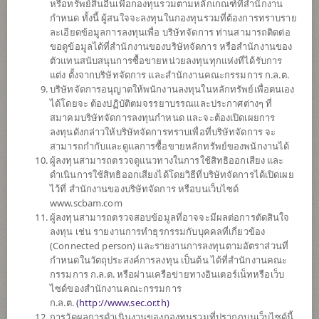
หรือทรัพย์สินอื่นเพื่อกองทุนรวมตามหลักเกณฑ์ที่สำนักงาน
กำหนด ทั้งนี้ ผู้สนใจจะลงทุนในกองทุนรวมที่ต้องการทราบราย
ละเอียดข้อมูลการลงทุนเพื่อ บริษัทจัดการ ท่านสามารถติดต่อ
ตั้งแต่ต้นปี
ขอดูข้อมูลได้ที่สำนักงานของบริษัทจัดการ หรือสำนักงานของ
+15.24%
ตัวแทนสนับสนุนการซื้อขายหน่วยลงทุนทุกแห่งที่ได้รับการ
แต่ง ตั้งจากบริษัทจัดการ และสำนักงานคณะกรรมการ ก.ล.ต.
ข้อมูล ณ
วันที่ 6 สิงหาคม 2569
บริษัทจัดการอนุญาตให้พนักงานลงทุนในหลักทรัพย์เพื่อตนเอง
มีเงินปันผล
ได้โดยจะ ต้องปฏิบัติตมจรรยาบรรณและประกาศต่างๆ ที่
สมาคมบริษัทจัดการลงทุนกำหนด และจะต้องเปิดเผยการ
มูลค่าหน่วยลงทุน
ลงทุนดังกล่าวให้บริษัทจัดการทราบเพื่อที่บริษัทจัดการ จะ
7.6396
สามารถกำกับและดูแลการซื้อขายหลักทรัพย์ของพนักงานได้
ผู้ลงทุนสามารถตรวจดูแนวทางในการใช้สิทธิออกเสียง และ
-0.0422
ดำเนินการใช้สิทธิออกเสียงได้โดยวิธีที่บริษัทจัดการได้เปิดเผย
ไว้ที่ สำนักงานของบริษัทจัดการ หรือบนเว็บไซด์
ข้อมูล ณ วันที่ 6 ส.ค. 2569
www.scbam.com
ผู้ลงทุนสามารถตรวจสอบข้อมูลที่อาจจะมีผลต่อการตัดสินใจ
ลงทุน เช่น รายงานการทำธุรกรรมกับบุคคลที่เกี่ยวข้อง
*ตามสกุลเงินของกองทุน
(Connected person) และรายงานการลงทุนตามอัตราส่วนที่
กำหนดในวัตถุประสงค์การลงทุน เป็นต้น ได้ที่สำนักงานคณะ
ข้อมูลสรุป
กรรมการ ก.ล.ต. หรือผ่านเครือข่ายทางอินเตอร์เน็ทหรือเว็บ
ไซด์ของสำนักงานคณะกรรมการ
ผลการ
ดำเนินงาน
ก.ล.ต.
(
http://www.sec.or.th)
การวัดผลการดำเนินงานของกองทุนรวมที่ปรากฏบนเว็บไซด์นี้