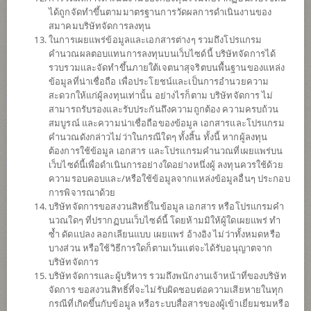
ข้อมูลการ
สั่งซื้อขาย
ได้ถูกจัดทำขึ้นตามมาตรฐานการวัดผลการดำเนินงานของ
สมาคมบริษัทจัดการลงทุน
ดาวน์โหลด
เอกสาร
ในการเผยแพร่ข้อมูลและเอกสารต่างๆ รวมถึงโปรแกรม
คำนวณผลตอบแทนการลงทุนบนเว็บไซด์นี้ บริษัทจัดการได้
ปฏิทิน
วันหยุด
รวบรวมและจัดทำขึ้นภายใต้เจตนาสุจริตบนพื้นฐานของแหล่ง
ข้อมูลที่น่าเชื่อถือ เพื่อประโยชน์และเป็นการอำนวยความ
ประวัติการ
จ่ายเงินปันผล
สะดวกให้แก่ผู้ลงทุนเท่านั้น อย่างไรก็ตาม บริษัทจัดการ ไม่
สามารถรับรองและรับประกันถึงความถูกต้อง ความครบถ้วน
สมบูรณ์ และความน่าเชื่อถือของข้อมูล เอกสารและโปรแกรม
นโยบาย
คำนวณดังกล่าวไม่ว่าในกรณีใดๆ ทั้งสิ้น ทั้งนี้ หากผู้ลงทุน
ต้องการใช้ข้อมูล เอกสาร และโปรแกรมคำนวณที่เผยแพร่บน
เน้นลงทุนในหน่วยลงทุนของกองทุนรวมต่างประเทศเพียงกองทุนเดียว
เว็บไซด์นี้เพื่อดำเนินการอย่างใดอย่างหนึ่งผู้ ลงทุนควรใช้ด้วย
(Feeder Fund) ได้แก่ Schroder International Selection Fund China A
ความรอบคอบและ/หรือใช้ข้อมูลจากแหล่งข้อมูลอื่นๆ ประกอบ
(กองทุนหลัก) Class C Accumulation USD สกุลเงิน USD กองทุนหลักมีน
การพิจารณาด้วย
โยบายลงทุนอย่างน้อยสองในสามของทรัพย์สินกองทุน ในตราสารทุน
บริษัทจัดการขอสงวนสิทธิ์ในข้อมูล เอกสาร หรือโปรแกรมคำ
และตราสารที่เกี่ยวข้องกับตราสารทุน (equity related securities) ของ
นวณใดๆ ที่ปรากฏบนเว็บไซด์นี้ โดยห้ามมิให้ผู้ใดเผยแพร่ ทำ
บริษัทสัญชาติจีนที่จดทะเบียนและซื้อขายในตลาดหลักทรัพย์ประเทศ
ซ้ำ ดัดแปลง ลอกเลียนแบบ เผยแพร่ อ้างอิง ไม่ว่าทั้งหมดหรือ
จีน เช่น ตลาดหลักทรัพย์เซินเจิ้นหรือตลาดหลักทรัพย์เซี่ยงไฮ้ (China A-
บางส่วน หรือใช้วิธีการใดก็ตามเว้นแต่จะได้รับอนุญาตจาก
Shares)
บริษัทจัดการ
กองทุนอาจลงทุนในหน่วยลงทุนของกองทุนรวม หรือกองทุนรวม
บริษัทจัดการและผู้บริหาร รวมถึงพนักงานเจ้าหน้าที่ของบริษัท
อสังหาริมทรัพย์ (กอง1) หรือทรัสต์เพื่อการลงทุนในอสังหาริมทรัพย์
จัดการ ขอสงวนสิทธิ์ที่จะไม่รับผิดชอบต่อความเสียหายในทุก
(REITs) หรือกองทุนรวมโครงสร้างพื้นฐาน (infra) ซึ่งอยู่ภายใต้การ
กรณีที่เกิดขึ้นกับข้อมูล หรือระบบสื่อสารของผู้เข้าเยี่ยมชมหรือ