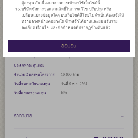
จัดการของบริษัทจัดการในสัดส่วนไม่เกิน 20% ของ NAV
ผู้ลงทุน อันเนื่องมาจากการเข้ามาใช้เว็บไซด์นี้
กองทุนอาจลงทุนในสัญญาซื้อขายล่วงหน้า (Derivatives) เพื่อเพิ่ม
บริษัทจัดการขอสงวนสิทธิ์ในการแก้ไข ปรับปรุง หรือ
ประสิทธิภาพการบริหารการลงทุน (Efficient portfolio management)
เปลี่ยนแปลงข้อมูลใดๆ บนเว็บไซด์นี้โดยไม่จำเป็นต้องแจ้งให้
และ/หรือการบริหารความเสี่ยง โดยป้องกันความเสี่ยงจากอัตราแลก
ทราบล่วงหน้าแต่อย่างใด ข้าพเจ้าได้อ่านและยอมรับราย
เปลี่ยน (Hedging) ตามดุลยพินิจของผู้จัดการกองทุน
ละเอียด เงื่อนไข และข้อกำหนดที่ปรากฏข้างต้นแล้ว
*คำเตือน: ผู้ลงทุนควรศึกษาข้อมูลเกี่ยวกับสิทธิประโยชน์ทางภาษีที่
ยอมรับ
ระบุไว้ในคู่มือการลงทุนด้วย*
ประเภทกองทุน
กองทุนรวมเพื่อการออม
ประเภทกองทุนย่อย
จำนวนเงินลงทุนโครงการ
10,000 ล้าน
วันที่จดทะเบียนกองทุน
วันที่ 9 พ.ย. 2564
วันที่ครบอายุกองทุน
N/A
-
ราคาขาย