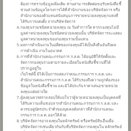
ต้องการทราบข้อมูลเพิ่มเติม ท่านสามารถติดต่อขอรับหนังสือชี้
ชวนส่วนข้อมูลโครงการได้ที่สำนักงานของ บริษัทจัดการ หรือ
สำนักงานของตัวแทนสนับสนุนการขายหน่วยลงทุนทุกแห่งที่
ได้รับการแต่งตั้ง จากบริษัทจัดการ
กองทุนรวมชนิดหน่วยลงทุน ณ วันทำการใด หากกองทุนไม่มี
มูลค่าหน่วยลงทุนในชนิดหน่วยลงทุนนั้น บริษัทจัดการจะแสดง
มูลค่าหน่วยลงทุนของกองทุนรวมนั้นแทน
ผลการดำเนินงานในอดีตของกองทุนมิได้เป็นสิ่งยืนยันถึงผล
การดำเนิน งานในอนาคต
การที่สำนักงานคณะกรรมการ ก.ล.ต. ได้อนุมัติให้จัดตั้งและ
กองทุนเปิดไทยพาณิชย์ หุ้นจีนเอแชร์ แอคทีฟ
จัดการกองทุนรวมตามรายละเอียดในหนังสือชี้ชวนที่ได้
ปรากฏอยู่ใน
เว็บไซด์นี้ มิได้เป็นการแสดงว่าคณะกรรมการ ก.ล.ต. และ
(ชนิดเพื่อการออม)
สำนักงานคณะกรรมการ ก.ล.ต. ได้รับรองถึงความถูกต้องของ
ข้อมูลในหนังสือชี้ชวน และมิได้ประกันราคาเสนอขายหน่วย
SCBASHARES(SSF)
ลงทุนแต่อย่างใด
ผู้ลงทุนควรตรวจสอบให้แน่ใจว่าผู้ขายหน่วยลงทุนเป็นบุคคลที่
ได้รับความเห็นชอบจากสำนักงานคณะกรรมการ ก.ล.ต. และ
SHARE
ควรขอดูบัตรประจำตัวของบุคคลดังกล่าวที่สำนักงานคณะ
กรรมการ ก.ล.ต. ออกให้ด้วย
ความเสี่ยงสูง
บริษัทจัดการอาจลงทุนในหลักทรัพย์ หรือทรัพย์สินอื่นเพื่อ
6
บริษัทจัดการเช่นเดียวกันกับที่บริษัทจัดการลงทุนใน หลักทรัพย์