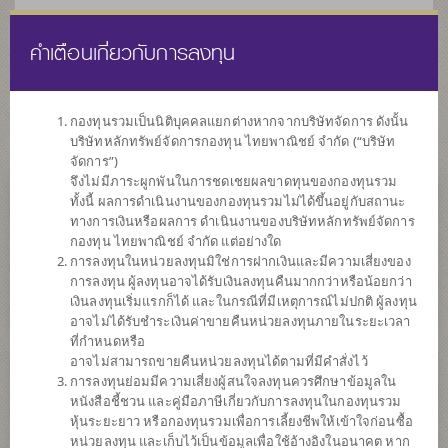
คำเตือนเกี่ยวกับการลงทุน
ไทย
EN
กองทุนรวมเป็นนิติบุคคลแยกต่างหากจากบริษัทจัดการ ดังนั้น
บริษัทหลักทรัพย์จัดการกองทุน ไทยพาณิชย์ จำกัด (“บริษัท
หน้าแรก
รายการกองทุน
ข้อมูลกองทุน
จัดการ”)
จึงไม่มีภาระผูกพันในการชดเชยผลขาดทุนของกองทุนรวม
ทั้งนี้ ผลการดำเนินงานของกองทุนรวมไม่ได้ขึ้นอยู่กับสถานะ
ค้นหากองทุนดีๆ กับ scbam
ทางการเงินหรือผลการ ดำเนินงานของบริษัทหลักทรัพย์จัดการ
กองทุน ไทยพาณิชย์ จำกัด แต่อย่างใด
การลงทุนในหน่วยลงทุนมิใช่การฝากเงินและมีความเสี่ยงของ
การลงทุน ผู้ลงทุนอาจได้รับเงินลงทุนคืนมากกว่าหรือน้อยกว่า
เงินลงทุนเริ่มแรกก็ได้ และในกรณีที่มีเหตุการณ์ไม่ปกติ ผู้ลงทุน
อาจไม่ได้รับชำระเงินค่าขายคืนหน่วยลงทุนภายในระยะเวลา
ที่กำหนดหรือ
อาจไม่สามารถขายคืนหน่วยลงทุนได้ตามที่มีคำสั่งไว้
การลงทุนย่อมมีความเสี่ยงผู้สนใจลงทุนควรศึกษาข้อมูลใน
หนังสือชี้ชวน และคู่มือภาษีเกี่ยวกับการลงทุนในกองทุนรวม
หุ้นระยะยาว หรือกองทุนรวมเพื่อการเลี้ยงชีพให้เข้าใจก่อนซื้อ
หน่วยลงทุน และเก็บไว้เป็นข้อมูลเพื่อใช้อ้างอิงในอนาคต หาก