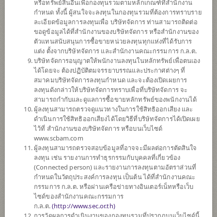
หรือทรัพย์สินอื่นเพื่อกองทุนรวมตามหลักเกณฑ์ที่สำนักงาน
กำหนด ทั้งนี้ ผู้สนใจจะลงทุนในกองทุนรวมที่ต้องการทราบราย
ละเอียดข้อมูลการลงทุนเพื่อ บริษัทจัดการ ท่านสามารถติดต่อ
ตั้งแต่ต้นปี
ขอดูข้อมูลได้ที่สำนักงานของบริษัทจัดการ หรือสำนักงานของ
0
ตัวแทนสนับสนุนการซื้อขายหน่วยลงทุนทุกแห่งที่ได้รับการ
แต่ง ตั้งจากบริษัทจัดการ และสำนักงานคณะกรรมการ ก.ล.ต.
ข้อมูล ณ
บริษัทจัดการอนุญาตให้พนักงานลงทุนในหลักทรัพย์เพื่อตนเอง
ได้โดยจะ ต้องปฏิบัติตมจรรยาบรรณและประกาศต่างๆ ที่
มูลค่าหน่วยลงทุน
สมาคมบริษัทจัดการลงทุนกำหนด และจะต้องเปิดเผยการ
14.5951
ลงทุนดังกล่าวให้บริษัทจัดการทราบเพื่อที่บริษัทจัดการ จะ
สามารถกำกับและดูแลการซื้อขายหลักทรัพย์ของพนักงานได้
0.0532
ผู้ลงทุนสามารถตรวจดูแนวทางในการใช้สิทธิออกเสียง และ
ดำเนินการใช้สิทธิออกเสียงได้โดยวิธีที่บริษัทจัดการได้เปิดเผย
ข้อมูล ณ วันที่ 7 ส.ค. 2569
ไว้ที่ สำนักงานของบริษัทจัดการ หรือบนเว็บไซด์
www.scbam.com
*ตามสกุลเงินของกองทุน
ผู้ลงทุนสามารถตรวจสอบข้อมูลที่อาจจะมีผลต่อการตัดสินใจ
ลงทุน เช่น รายงานการทำธุรกรรมกับบุคคลที่เกี่ยวข้อง
ข้อมูลสรุป
(Connected person) และรายงานการลงทุนตามอัตราส่วนที่
กำหนดในวัตถุประสงค์การลงทุน เป็นต้น ได้ที่สำนักงานคณะ
กรรมการ ก.ล.ต. หรือผ่านเครือข่ายทางอินเตอร์เน็ทหรือเว็บ
ผลการ
ดำเนินงาน
ไซด์ของสำนักงานคณะกรรมการ
ก.ล.ต.
(
http://www.sec.or.th)
ข้อมูลการ
สั่งซื้อขาย
การวัดผลการดำเนินงานของกองทุนรวมที่ปรากฏบนเว็บไซด์นี้