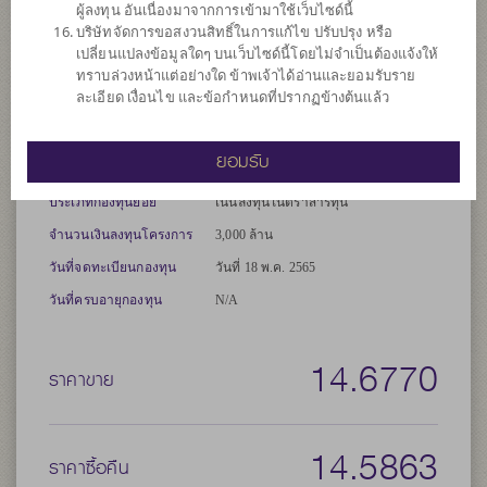
ผู้ลงทุน อันเนื่องมาจากการเข้ามาใช้เว็บไซด์นี้
เพิ่มประสิทธิภาพการบริหารการลงทุน (Efficient portfolio
บริษัทจัดการขอสงวนสิทธิ์ในการแก้ไข ปรับปรุง หรือ
management) และ/หรือการบริหารความเสี่ยง โดยป้องกัน
เปลี่ยนแปลงข้อมูลใดๆ บนเว็บไซด์นี้โดยไม่จำเป็นต้องแจ้งให้
ความเสี่ยงจากอัตราแลกเปลี่ยนของหลักทรัพย์หรือทรัพย์สินใน
ทราบล่วงหน้าแต่อย่างใด ข้าพเจ้าได้อ่านและยอมรับราย
สกุลเงินต่างประเทศที่กองทุนถืออยู่เทียบกับสกุลเงินบาท ณ ขณะ
ละเอียด เงื่อนไข และข้อกำหนดที่ปรากฏข้างต้นแล้ว
ใดขณะหนึ่ง ระหว่างร้อยละ 95 ถึงร้อยละ 105 ของมูลค่าความ
เสี่ยงที่มีอยู่
ยอมรับ
ประเภทกองทุน
กองทุนที่ลงทุนในต่างประเทศ
ประเภทกองทุนย่อย
เน้นลงทุนในตราสารทุน
จำนวนเงินลงทุนโครงการ
3,000 ล้าน
วันที่จดทะเบียนกองทุน
วันที่ 18 พ.ค. 2565
วันที่ครบอายุกองทุน
N/A
14.6770
ราคาขาย
14.5863
ราคาซื้อคืน