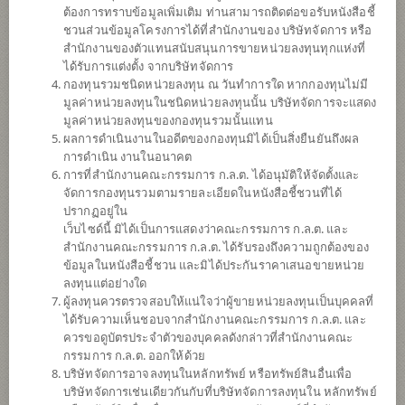
ต้องการทราบข้อมูลเพิ่มเติม ท่านสามารถติดต่อขอรับหนังสือชี้
ชวนส่วนข้อมูลโครงการได้ที่สำนักงานของ บริษัทจัดการ หรือ
สำนักงานของตัวแทนสนับสนุนการขายหน่วยลงทุนทุกแห่งที่
ได้รับการแต่งตั้ง จากบริษัทจัดการ
กองทุนรวมชนิดหน่วยลงทุน ณ วันทำการใด หากกองทุนไม่มี
มูลค่าหน่วยลงทุนในชนิดหน่วยลงทุนนั้น บริษัทจัดการจะแสดง
มูลค่าหน่วยลงทุนของกองทุนรวมนั้นแทน
ผลการดำเนินงานในอดีตของกองทุนมิได้เป็นสิ่งยืนยันถึงผล
การดำเนิน งานในอนาคต
การที่สำนักงานคณะกรรมการ ก.ล.ต. ได้อนุมัติให้จัดตั้งและ
กองทุนเปิดไทยพาณิชย์ ดัชนีหุ้น Asia ex
จัดการกองทุนรวมตามรายละเอียดในหนังสือชี้ชวนที่ได้
ปรากฏอยู่ใน
เว็บไซด์นี้ มิได้เป็นการแสดงว่าคณะกรรมการ ก.ล.ต. และ
Japan (ชนิดสะสมมูลค่า)
สำนักงานคณะกรรมการ ก.ล.ต. ได้รับรองถึงความถูกต้องของ
ข้อมูลในหนังสือชี้ชวน และมิได้ประกันราคาเสนอขายหน่วย
SCBAXJ(A)
ลงทุนแต่อย่างใด
ผู้ลงทุนควรตรวจสอบให้แน่ใจว่าผู้ขายหน่วยลงทุนเป็นบุคคลที่
ได้รับความเห็นชอบจากสำนักงานคณะกรรมการ ก.ล.ต. และ
SHARE
ควรขอดูบัตรประจำตัวของบุคคลดังกล่าวที่สำนักงานคณะ
กรรมการ ก.ล.ต. ออกให้ด้วย
ความเสี่ยงสูง
บริษัทจัดการอาจลงทุนในหลักทรัพย์ หรือทรัพย์สินอื่นเพื่อ
6
บริษัทจัดการเช่นเดียวกันกับที่บริษัทจัดการลงทุนใน หลักทรัพย์