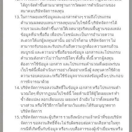
ได้ถูกจัดทำขึ้นตามมาตรฐานการวัดผลการดำเนินงานของ
ดาวน์โหลด
เอกสาร
สมาคมบริษัทจัดการลงทุน
ในการเผยแพร่ข้อมูลและเอกสารต่างๆ รวมถึงโปรแกรม
ปฏิทิน
วันหยุด
คำนวณผลตอบแทนการลงทุนบนเว็บไซด์นี้ บริษัทจัดการได้
รวบรวมและจัดทำขึ้นภายใต้เจตนาสุจริตบนพื้นฐานของแหล่ง
นโยบาย
ข้อมูลที่น่าเชื่อถือ เพื่อประโยชน์และเป็นการอำนวยความ
สะดวกให้แก่ผู้ลงทุนเท่านั้น อย่างไรก็ตาม บริษัทจัดการ ไม่
สามารถรับรองและรับประกันถึงความถูกต้อง ความครบถ้วน
ลงทุนง่ายๆ ผ่าน SCB EASY คลิก
สมบูรณ์ และความน่าเชื่อถือของข้อมูล เอกสารและโปรแกรม
คำนวณดังกล่าวไม่ว่าในกรณีใดๆ ทั้งสิ้น ทั้งนี้ หากผู้ลงทุน
เน้นลงทุนในหน่วยลงทุนของกองทุนรวมต่างประเทศเพียงกองทุน
ต้องการใช้ข้อมูล เอกสาร และโปรแกรมคำนวณที่เผยแพร่บน
เดียว (Feeder Fund) ได้แก่ iShares Core MSCI Asia ex Japan
เว็บไซด์นี้เพื่อดำเนินการอย่างใดอย่างหนึ่งผู้ ลงทุนควรใช้ด้วย
ETF (กองทุนหลัก) สกุลเงิน HKD กองทุนหลักมีวัตถุประสงค์สร้าง
ความรอบคอบและ/หรือใช้ข้อมูลจากแหล่งข้อมูลอื่นๆ ประกอบ
ผลตอบแทนก่อนหักค่าธรรมเนียมและค่าใช้จ่ายให้สอดคล้องกับ
การพิจารณาด้วย
ผลการดำเนินงานของดัชนี MSCI All Country Asia ex Japan ซึ่ง
บริษัทจัดการขอสงวนสิทธิ์ในข้อมูล เอกสาร หรือโปรแกรมคำ
เป็นดัชนีที่ใช้วัดผลดำเนินงานของตราสารทุนที่มีขนาดใหญ่และ
นวณใดๆ ที่ปรากฏบนเว็บไซด์นี้ โดยห้ามมิให้ผู้ใดเผยแพร่ ทำ
ขนาดกลางในทวีปเอเชียทั้งหมด 10 ประเทศ
ซ้ำ ดัดแปลง ลอกเลียนแบบ เผยแพร่ อ้างอิง ไม่ว่าทั้งหมดหรือ
กองทุนอาจลงทุนในหน่วยลงทุนของกองทุนรวม หรือกองทุนรวม
บางส่วน หรือใช้วิธีการใดก็ตามเว้นแต่จะได้รับอนุญาตจาก
อสังหาริมทรัพย์ (กอง1) หรือทรัสต์เพื่อการลงทุนใน
บริษัทจัดการ
อสังหาริมทรัพย์ (REITs) หรือกองทุนรวมโครงสร้างพื้นฐาน
บริษัทจัดการและผู้บริหาร รวมถึงพนักงานเจ้าหน้าที่ของบริษัท
(infra) ซึ่งอยู่ภายใต้การจัดการของบริษัทจัดการในสัดส่วนไม่
จัดการ ขอสงวนสิทธิ์ที่จะไม่รับผิดชอบต่อความเสียหายในทุก
เกิน 20% ของ NAV
กรณีที่เกิดขึ้นกับข้อมูล หรือระบบสื่อสารของผู้เข้าเยี่ยมชมหรือ
กองทุนอาจลงทุนในสัญญาซื้อขายล่วงหน้า (Derivatives) เพื่อ