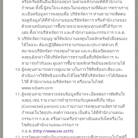
หรือทรัพย์สินอื่นเพื่อกองทุนรวมตามหลักเกณฑ์ที่สำนักงาน
กำหนด ทั้งนี้ ผู้สนใจจะลงทุนในกองทุนรวมที่ต้องการทราบราย
ละเอียดข้อมูลการลงทุนเพื่อ บริษัทจัดการ ท่านสามารถติดต่อ
ตั้งแต่ต้นปี
ขอดูข้อมูลได้ที่สำนักงานของบริษัทจัดการ หรือสำนักงานของ
+21.68%
ตัวแทนสนับสนุนการซื้อขายหน่วยลงทุนทุกแห่งที่ได้รับการ
แต่ง ตั้งจากบริษัทจัดการ และสำนักงานคณะกรรมการ ก.ล.ต.
ข้อมูล ณ
วันที่ 5 สิงหาคม 2569
บริษัทจัดการอนุญาตให้พนักงานลงทุนในหลักทรัพย์เพื่อตนเอง
ได้โดยจะ ต้องปฏิบัติตมจรรยาบรรณและประกาศต่างๆ ที่
มูลค่าหน่วยลงทุน
สมาคมบริษัทจัดการลงทุนกำหนด และจะต้องเปิดเผยการ
22.6572
ลงทุนดังกล่าวให้บริษัทจัดการทราบเพื่อที่บริษัทจัดการ จะ
สามารถกำกับและดูแลการซื้อขายหลักทรัพย์ของพนักงานได้
-0.2143
ผู้ลงทุนสามารถตรวจดูแนวทางในการใช้สิทธิออกเสียง และ
ดำเนินการใช้สิทธิออกเสียงได้โดยวิธีที่บริษัทจัดการได้เปิดเผย
ข้อมูล ณ วันที่ 5 ส.ค. 2569
ไว้ที่ สำนักงานของบริษัทจัดการ หรือบนเว็บไซด์
www.scbam.com
*ตามสกุลเงินของกองทุน
ผู้ลงทุนสามารถตรวจสอบข้อมูลที่อาจจะมีผลต่อการตัดสินใจ
ลงทุน เช่น รายงานการทำธุรกรรมกับบุคคลที่เกี่ยวข้อง
ข้อมูลสรุป
(Connected person) และรายงานการลงทุนตามอัตราส่วนที่
กำหนดในวัตถุประสงค์การลงทุน เป็นต้น ได้ที่สำนักงานคณะ
กรรมการ ก.ล.ต. หรือผ่านเครือข่ายทางอินเตอร์เน็ทหรือเว็บ
ผลการ
ดำเนินงาน
ไซด์ของสำนักงานคณะกรรมการ
ก.ล.ต.
(
http://www.sec.or.th)
ข้อมูลการ
สั่งซื้อขาย
การวัดผลการดำเนินงานของกองทุนรวมที่ปรากฏบนเว็บไซด์นี้