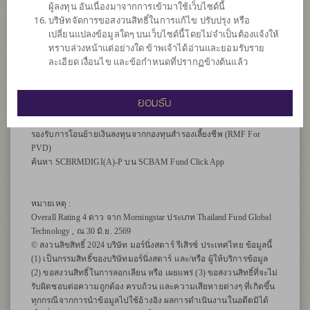
ผู้ลงทุน อันเนื่องมาจากการเข้ามาใช้เว็บไซด์นี้
NAV
บริษัทจัดการขอสงวนสิทธิ์ในการแก้ไข ปรับปรุง หรือ
กองทุนอาจลงทุนในสัญญาซื้อขายล่วงหน้า (Derivatives) เพื่อเพิ่ม
เปลี่ยนแปลงข้อมูลใดๆ บนเว็บไซด์นี้โดยไม่จำเป็นต้องแจ้งให้
ประสิทธิภาพการบริหารการลงทุน (Efficient portfolio management)
ทราบล่วงหน้าแต่อย่างใด ข้าพเจ้าได้อ่านและยอมรับราย
และ/หรือการบริหารความเสี่ยง โดยป้องกันความเสี่ยงจากอัตราแลก
ละเอียด เงื่อนไข และข้อกำหนดที่ปรากฏข้างต้นแล้ว
เปลี่ยน (Hedging) ตามดุลยพินิจของผู้จัดการกองทุน
*คำเตือน: ผู้ลงทุนควรศึกษาสิทธิประโยชน์ทางภาษีที่ระบุไว้ในคู่มือ
ยอมรับ
การลงทุนของกองทุน RMF ก่อนตัดสินใจลงทุน**
รองรับการโอนย้ายเงินลงทุนจากกองทุนสำรองเลี้ยงชีพ (RMF For
PVD)
ค้นหา SCBRMDIGI(A)-P บน SCBAM Fund Click App
หมายเหตุ :
Overall Rating 4 ดาว จาก Morningstar ประเภท Thailand Fund Global
Technology , ณ 30 มิ.ย. 2569
© สงวนลิขสิทธิ์ 2024 บริษัท มอร์นิ่งสตาร์ รีเสิรซ์ ประเทศไทย ข้อมูลนี้
(1) เป็นกรรมสิทธิ์ของบริษัทมอร์นิ่งสตาร์ และ/หรือ ผู้ให้บริการข้อมูล
(2) ขอสงวนสิทธิ์ในการลอกเลียน หรือ เผยแพร่ (3) ขอสงวนสิทธิ์ที่จะไม่
รับผิดชอบต่อความถูกต้อง ครบถ้วน และความเสียหายต่างๆ ที่เกิดขึ้น
ทุกกรณีจากการนำข้อมูลไปใช้อ้างอิง ผลการดำเนินงานในอดีตมิได้