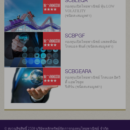
SCBLEQA
กองทุนเปิดไทยพาณิชย์ หุ้น LOW
VOLATILITY
(ชนิดสะสมมูลค่า)
SCBPGF
กองทุนเปิดไทยพาณิชย์ แพลทตินัม
โกลบอล ฟันด์ (ชนิดสะสมมูลค่า)
SCBGEARA
กองทุนเปิดไทยพาณิชย์ โกลบอล อิควิ
ตี้ แอพโซลูท
รีเทิร์น (ชนิดสะสมมูลค่า)
© สงวนลิขสิทธิ์ 2559 บริษัทหลักทรัพย์จัดการกองทุนไทยพาณิชย์ จำกัด