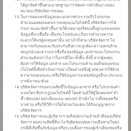
ได้ถูกจัดทำขึ้นตามมาตรฐานการวัดผลการดำเนินงานของ
ดาวน์โหลด
เอกสาร
สมาคมบริษัทจัดการลงทุน
ในการเผยแพร่ข้อมูลและเอกสารต่างๆ รวมถึงโปรแกรม
ปฏิทิน
วันหยุด
คำนวณผลตอบแทนการลงทุนบนเว็บไซด์นี้ บริษัทจัดการได้
รวบรวมและจัดทำขึ้นภายใต้เจตนาสุจริตบนพื้นฐานของแหล่ง
นโยบาย
ข้อมูลที่น่าเชื่อถือ เพื่อประโยชน์และเป็นการอำนวยความ
สะดวกให้แก่ผู้ลงทุนเท่านั้น อย่างไรก็ตาม บริษัทจัดการ ไม่
สามารถรับรองและรับประกันถึงความถูกต้อง ความครบถ้วน
เน้นลงทุนในหน่วยลงทุนของกองทุนรวมต่างประเทศเพียงกองทุนเดียว
สมบูรณ์ และความน่าเชื่อถือของข้อมูล เอกสารและโปรแกรม
(Feeder Fund) ได้แก่ BNP Paribas Funds Disruptive Technology
คำนวณดังกล่าวไม่ว่าในกรณีใดๆ ทั้งสิ้น ทั้งนี้ หากผู้ลงทุน
(กองทุนหลัก) ชนิดหน่วยลงทุน (share class) I USD สกุลเงินดอลลาร์
ต้องการใช้ข้อมูล เอกสาร และโปรแกรมคำนวณที่เผยแพร่บน
สหรัฐ (USD) กองทุนหลักจะลงทุนอย่างน้อย 75% ของมูลค่าทรัพย์สิน
เว็บไซด์นี้เพื่อดำเนินการอย่างใดอย่างหนึ่งผู้ ลงทุนควรใช้ด้วย
ในหุ้นหรือหลักทรัพย์เทียบเท่าหุ้นซึ่งออกโดยบริษัททั่วโลกที่มีรายได้
ความรอบคอบและ/หรือใช้ข้อมูลจากแหล่งข้อมูลอื่นๆ ประกอบ
จากนวัตกรรมของเทคโนโลยี (innovative technologies) ซึ่งรวมถึงแต่ไม่
การพิจารณาด้วย
จำกัดเพียงปัญญาประดิษฐ์ (artificial intelligence) cloud computing และ
บริษัทจัดการขอสงวนสิทธิ์ในข้อมูล เอกสาร หรือโปรแกรมคำ
วิทยาการหุ่นยนต์ (robotics) ส่วนที่เหลือไม่เกิน 25% ของมูลค่า
นวณใดๆ ที่ปรากฏบนเว็บไซด์นี้ โดยห้ามมิให้ผู้ใดเผยแพร่ ทำ
ทรัพย์สิน กองทุนหลักอาจลงทุนในหลักทรัพย์ที่เปลี่ยนมือได้ ตราสาร
ซ้ำ ดัดแปลง ลอกเลียนแบบ เผยแพร่ อ้างอิง ไม่ว่าทั้งหมดหรือ
ตลาดเงินหรือเงินสด ซึ่งการลงทุนดังกล่าวจะลงทุนในตราสารหนี้ไม่
บางส่วน หรือใช้วิธีการใดก็ตามเว้นแต่จะได้รับอนุญาตจาก
เกิน 15% ของมูลค่าทรัพย์สิน และลงทุนใน UCITS หรือ UCIs ไม่เกิน
บริษัทจัดการ
10% ของมูลค่าทรัพย์สิน กองทุนอาจลงทุนในหน่วยลงทุนของกองทุน
บริษัทจัดการและผู้บริหาร รวมถึงพนักงานเจ้าหน้าที่ของบริษัท
รวม หรือกองทุนรวมอสังหาริมทรัพย์ (กอง1) หรือทรัสต์เพื่อการลงทุน
จัดการ ขอสงวนสิทธิ์ที่จะไม่รับผิดชอบต่อความเสียหายในทุก
ในอสังหาริมทรัพย์ (REITs) หรือกองทุนรวมโครงสร้างพื้นฐาน (infra)
กรณีที่เกิดขึ้นกับข้อมูล หรือระบบสื่อสารของผู้เข้าเยี่ยมชมหรือ
ซึ่งอยู่ภายใต้การจัดการของบริษัทจัดการในสัดส่วนไม่เกิน 20% ของ