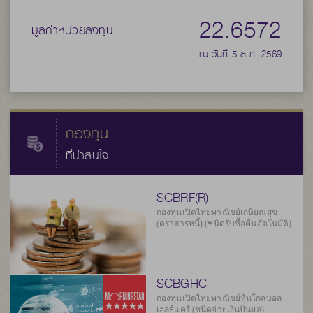
22.6572
มูลค่าหน่วยลงทุน
ณ วันที่ 5 ส.ค. 2569
กองทุน
ที่น่าสนใจ
SCBRF(R)
กองทุนเปิดไทยพาณิชย์เกษียณสุข
(ตราสารหนี้) (ชนิดรับซื้อคืนอัตโนมัติ)
SCBGHC
กองทุนเปิดไทยพาณิชย์หุ้นโกลบอล
เฮลธ์แคร์ (ชนิดจ่ายเงินปันผล)