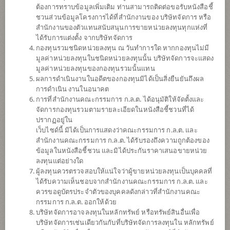
ต้องการทราบข้อมูลเพิ่มเติม ท่านสามารถติดต่อขอรับหนังสือชี้
ชวนส่วนข้อมูลโครงการได้ที่สำนักงานของ บริษัทจัดการ หรือ
สำนักงานของตัวแทนสนับสนุนการขายหน่วยลงทุนทุกแห่งที่
ได้รับการแต่งตั้ง จากบริษัทจัดการ
กองทุนรวมชนิดหน่วยลงทุน ณ วันทำการใด หากกองทุนไม่มี
มูลค่าหน่วยลงทุนในชนิดหน่วยลงทุนนั้น บริษัทจัดการจะแสดง
มูลค่าหน่วยลงทุนของกองทุนรวมนั้นแทน
ผลการดำเนินงานในอดีตของกองทุนมิได้เป็นสิ่งยืนยันถึงผล
การดำเนิน งานในอนาคต
การที่สำนักงานคณะกรรมการ ก.ล.ต. ได้อนุมัติให้จัดตั้งและ
กองทุนเปิดไทยพาณิชย์ โกลบอลดิจิตอล เพื่อ
จัดการกองทุนรวมตามรายละเอียดในหนังสือชี้ชวนที่ได้
ปรากฏอยู่ใน
เว็บไซด์นี้ มิได้เป็นการแสดงว่าคณะกรรมการ ก.ล.ต. และ
การเลี้ยงชีพ (ชนิดสะสมมูลค่า)
สำนักงานคณะกรรมการ ก.ล.ต. ได้รับรองถึงความถูกต้องของ
ข้อมูลในหนังสือชี้ชวน และมิได้ประกันราคาเสนอขายหน่วย
SCBRMDIGI(A)
ลงทุนแต่อย่างใด
ผู้ลงทุนควรตรวจสอบให้แน่ใจว่าผู้ขายหน่วยลงทุนเป็นบุคคลที่
ได้รับความเห็นชอบจากสำนักงานคณะกรรมการ ก.ล.ต. และ
SHARE
ควรขอดูบัตรประจำตัวของบุคคลดังกล่าวที่สำนักงานคณะ
กรรมการ ก.ล.ต. ออกให้ด้วย
ความเสี่ยงสูง
บริษัทจัดการอาจลงทุนในหลักทรัพย์ หรือทรัพย์สินอื่นเพื่อ
6
บริษัทจัดการเช่นเดียวกันกับที่บริษัทจัดการลงทุนใน หลักทรัพย์