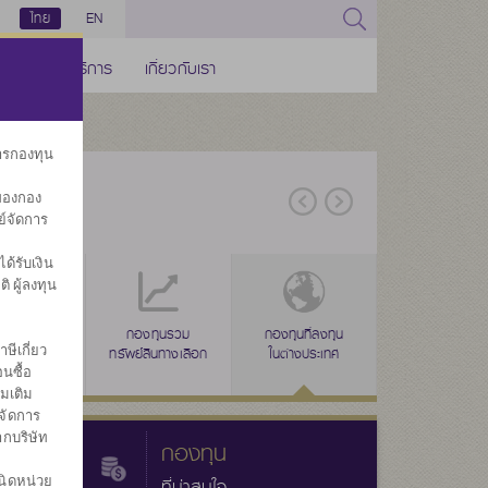
ไทย
EN
ช่องทางบริการ
เกี่ยวกับเรา
การกองทุน
ของกอง
ย์จัดการ
้รับเงิน
ิ ผู้ลงทุน
่าง
งทุนรวม
ลดหย่อนภาษี
กองทุนรวม
ลดหย่อนภาษี
กองทุนที่ลงทุน
ลดหย่อนภาษี
กองทุนรวมเพื่อ
กองทุนส
ษีเกี่ยว
ผสม
(SSF)
ทรัพย์สินทางเลือก
(RMF)
ในต่างประเทศ
(THAI ESG)
ออม
ประ
นซื้อ
่มเติม
จัดการ
ากบริษัท
กองทุน
นิดหน่วย
ที่น่าสนใจ