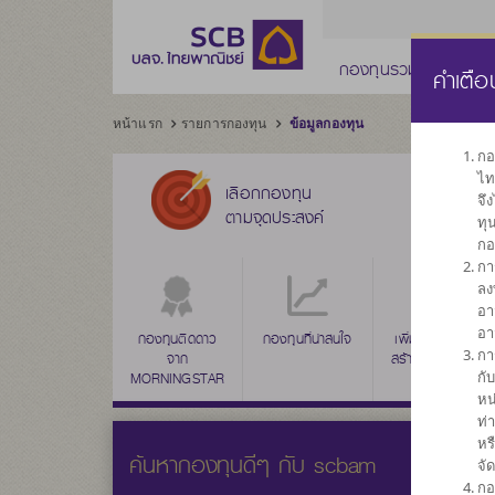
กองทุนรวม
กองทุ
คำเตือ
หน้าแรก
รายการกองทุน
ข้อมูลกองทุน
กอ
ไท
เลือกกองทุน
จึ
ตามจุดประสงค์
ทุ
กอ
กา
ลง
อา
อา
กองทุนติดดาว
กองทุนที่น่าสนใจ
กองทุนรวมตลาด
เพิ่มค่าเงินลงทุน
กา
จาก
สร้างผลตอบแทน
เงิน
กั
MORNINGSTAR
ระยะยาว
หน
ท่
หร
ค้นหากองทุนดีๆ กับ scbam
จั
กอ