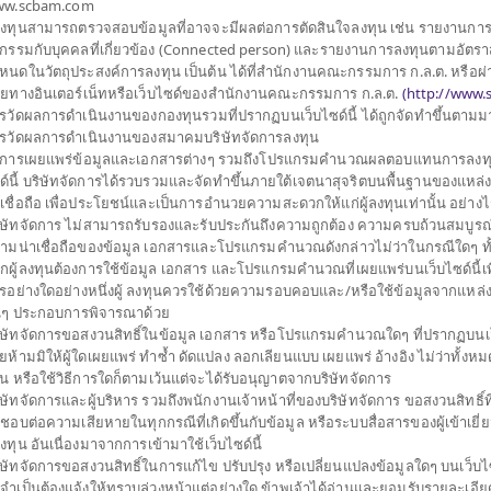
w.scbam.com
ประเภทกองทุนย่อย
เน้นลงทุนในตราสารทุน
ุนเดียว (Feeder Fund)
้ลงทุนสามารถตรวจสอบข้อมูลที่อาจจะมีผลต่อการตัดสินใจลงทุน เช่น รายงานกา
จำนวนเงินลงทุนโครงการ
5,000 ล้าน
 USD กองทุนหลักเน้นลงทุน
รกรรมกับบุคคลที่เกี่ยวข้อง (Connected person) และรายงานการลงทุนตามอัตราส
วันที่จดทะเบียนกองทุน
วันที่ 24 มี.ค. 2558
ได้ผลตอบแทนของกองทุนไป
หนดในวัตถุประสงค์การลงทุน เป็นต้น ได้ที่สำนักงานคณะกรรมการ ก.ล.ต. หรือผ่
ายทางอินเตอร์เน็ทหรือเว็บไซด์ของสำนักงานคณะกรรมการ ก.ล.ต.
(
http://www.s
วันที่ครบอายุกองทุน
N/A
อเพิ่มประสิทธิภาพการ
รวัดผลการดำเนินงานของกองทุนรวมที่ปรากฏบนเว็บไซด์นี้ ได้ถูกจัดทำขึ้นตาม
การบริหารความเสี่ยง โดย
รวัดผลการดำเนินงานของสมาคมบริษัทจัดการลงทุน
12.952
ินิจของผู้จัดการกองทุน
การเผยแพร่ข้อมูลและเอกสารต่างๆ รวมถึงโปรแกรมคำนวณผลตอบแทนการลงทุ
ราคาขาย
ด์นี้ บริษัทจัดการได้รวบรวมและจัดทำขึ้นภายใต้เจตนาสุจริตบนพื้นฐานของแหล่ง ข
าเชื่อถือ เพื่อประโยชน์และเป็นการอำนวยความสะดวกให้แก่ผู้ลงทุนเท่านั้น อย่าง
ิษัทจัดการ ไม่สามารถรับรองและรับประกันถึงความถูกต้อง ความครบถ้วนสมบูรณ
12.875
ามน่าเชื่อถือของข้อมูล เอกสารและโปรแกรมคำนวณดังกล่าวไม่ว่าในกรณีใดๆ ทั้งสิ้
ราคาซื้อคืน
กผู้ลงทุนต้องการใช้ข้อมูล เอกสาร และโปรแกรมคำนวณที่เผยแพร่บนเว็บไซด์นี้เพ
รอย่างใดอย่างหนึ่งผู้ ลงทุนควรใช้ด้วยความรอบคอบและ/หรือใช้ข้อมูลจากแหล่ง
่นๆ ประกอบการพิจารณาด้วย
มูลค่าทรัพย์สินสุ
ิษัทจัดการขอสงวนสิทธิ์ในข้อมูล เอกสาร หรือโปรแกรมคำนวณใดๆ ที่ปรากฏบนเว็
ยห้ามมิให้ผู้ใดเผยแพร่ ทำซ้ำ ดัดแปลง ลอกเลียนแบบ เผยแพร่ อ้างอิง ไม่ว่าทั้งห
395,150,634.
วน หรือใช้วิธีการใดก็ตามเว้นแต่จะได้รับอนุญาตจากบริษัทจัดการ
ิษัทจัดการและผู้บริหาร รวมถึงพนักงานเจ้าหน้าที่ของบริษัทจัดการ ขอสงวนสิทธิ์ที
ดชอบต่อความเสียหายในทุกกรณีที่เกิดขึ้นกับข้อมูล หรือระบบสื่อสารของผู้เข้าเยี
12.881
้ลงทุน อันเนื่องมาจากการเข้ามาใช้เว็บไซด์นี้
มูลค่าหน่วยลงทุน
ิษัทจัดการขอสงวนสิทธิ์ในการแก้ไข ปรับปรุง หรือเปลี่ยนแปลงข้อมูลใดๆ บนเว็บไซ
ณ วันที่ 6 ส.ค. 2
่จำเป็นต้องแจ้งให้ทราบล่วงหน้าแต่อย่างใด ข้าพเจ้าได้อ่านและยอมรับรายละเอียด