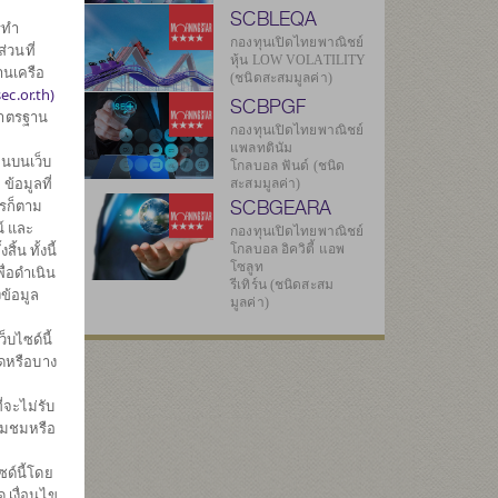
SCBLEQA
รทำ
กองทุนเปิดไทยพาณิชย์
่วนที่
หุ้น LOW VOLATILITY
านเครือ
(ชนิดสะสมมูลค่า)
ec.or.th)
SCBPGF
มาตรฐาน
กองทุนเปิดไทยพาณิชย์
แพลทตินัม
3
นบนเว็บ
โกลบอล ฟันด์ (ชนิด
้อมูลที่
สะสมมูลค่า)
SCBGEARA
ไรก็ตาม
์ และ
กองทุนเปิดไทยพาณิชย์
0
น ทั้งนี้
โกลบอล อิควิตี้ แอพ
โซลูท
ื่อดำเนิน
รีเทิร์น (ชนิดสะสม
ข้อมูล
มูลค่า)
ทธิ
บไซด์นี้
มดหรือบาง
66
่จะไม่รับ
่ยมชมหรือ
4
ด์นี้โดย
569
 เงื่อนไข