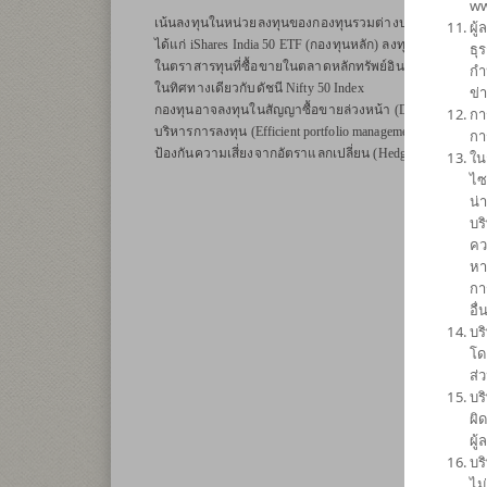
ww
เน้นลงทุนในหน่วยลงทุนของกองทุนรวมต่างประเทศเพียงกองท
ผู
ได้แก่ iShares India 50 ETF (กองทุนหลัก) ลงทุนในสกุลเงิน
ธุ
ในตราสารทุนที่ซื้อขายในตลาดหลักทรัพย์อินเดียเพื่อให้
กำ
ในทิศทางเดียวกับดัชนี Nifty 50 Index
ข่
กองทุนอาจลงทุนในสัญญาซื้อขายล่วงหน้า (Derivatives) เพื่
กา
บริหารการลงทุน (Efficient portfolio management) และ/หรือ
กา
ป้องกันความเสี่ยงจากอัตราแลกเปลี่ยน (Hedging) ตามดุลยพ
ใน
ไซ
น่
บร
คว
หา
กา
อื
บร
โด
ส่
บร
ผิ
ผู
บร
ไม