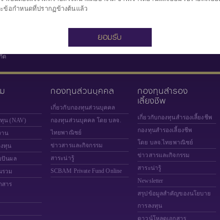
ะข้อกำหนดที่ปรากฏข้างต้นแล้ว
ยอมรับ
กัด
วม
กองทุนส่วนบุคคล
กองทุนสำรอง
เลี้ยงชีพ
เกี่ยวกับกองทุนส่วนบุคคล
เกี่ยวกับกองทุนสำรองเลี้ยงชีพ
งทุน (NAV)
กองทุนส่วนบุคคล โดย บลจ.
กองทุนสำรองเลี้ยงชีพ
ไทยพาณิชย์
งาน
โดย บลจ.ไทยพาณิชย์
ข่าวสารและกิจกรรม
องทุน
ข่าวสารและกิจกรรม
สาระน่ารู้
ยปันผล
สาระน่ารู้
SCBAM
Private Fund Online
นรวม
Newsletter
กสาร
สรุปข้อมูลสำคัญของนโยบาย
การลงทุน
ดาวน์โหลดเอกสาร