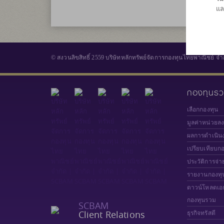
แล
© สงวนลิขสิทธิ์ 2559 บริษัทหลักทรัพย์จัดการกองทุนไทยพาณิชย์ จำ
กองทุนร
เลือกกองทุน
มูลค่าหน่วยล
ผลการดำเนิน
เปรียบเทียบก
ประวัติการจ่า
รายงานกองทุ
ดาวน์โหลดเอ
กองทุนรวม
SCBAM
Client Relations
ธุรกิจทรัสตี