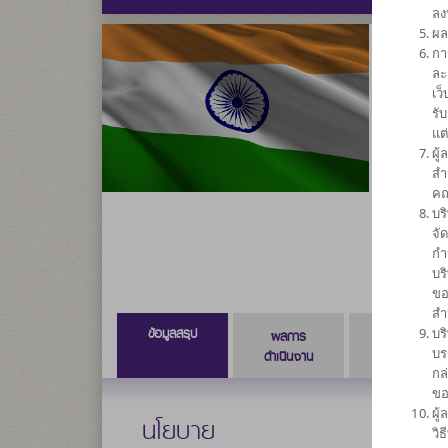
ลง
ผล
กา
กองทุนเ
ละ
เว
SCBI
รั
แต
ผู
ความเสี่ยง
สำ
6
คณ
บร
จั
กำ
บร
ขอ
สำ
ข้อมูลสรุป
บร
ผลการ
ข้อมูลการ
บร
ดำเนินงาน
สั่งซื้อขาย
กล
ขอ
ผู
นโยบาย
วิ