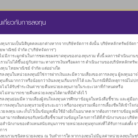
นส่วนบุคคล
กองทุนสำรองเลี้ยงชีพ
ธุรกิจทรัสตี
คลังความรู้
นเกี่ยวกับการลงทุน
งทุนรวมเป็นนิติบุคคลแยกต่างหากจากบริษัทจัดการ ดังนั้น บริษัทหลักทรัพย์จัด
ยพาณิชย์ จำกัด (“บริษัทจัดการ”)
เลือกกองทุน
งไม่มีภาระผูกพันในการชดเชยผลขาดทุนของกองทุนรวม ทั้งนี้ ผลการดำเนินงาน
ตามนโยบายการลงทุน
นรวมไม่ได้ขึ้นอยู่กับสถานะทางการเงินหรือผลการ ดำเนินงานของบริษัทหลักทรัพ
งทุน ไทยพาณิชย์ จำกัด แต่อย่างใด
รลงทุนในหน่วยลงทุนมิใช่การฝากเงินและมีความเสี่ยงของการลงทุน ผู้ลงทุนอาจได
ทุนคืนมากกว่าหรือน้อยกว่าเงินลงทุนเริ่มแรกก็ได้ และในกรณีที่มีเหตุการณ์ไม่ปกต
จไม่ได้รับชำระเงินค่าขายคืนหน่วยลงทุนภายในระยะเวลาที่กำหนดหรือ
จไม่สามารถขายคืนหน่วยลงทุนได้ตามที่มีคำสั่งไว้
กองทุนรวม
ผันผวนต่ำ
กระจายการลงทุน
กองทุนรวมดัชนี
รับเงินปันผล
กองทุนรวม
รับเงินคืนระหว
กอ
รลงทุนย่อมมีความเสี่ยงผู้สนใจลงทุนควรศึกษาข้อมูลในหนังสือชี้ชวน และคู่มือภา
รักษาเงินลงทุน
ตราสารหนี้
หลายสินทรัพย์
ตราสารทุน
การลงทุน
บการลงทุนในกองทุนรวมหุ้นระยะยาว หรือกองทุนรวมเพื่อการเลี้ยงชีพให้เข้าใจก่อ
่วยลงทุน และเก็บไว้เป็นข้อมูลเพื่อใช้อ้างอิงในอนาคต หากต้องการทราบข้อมูลเพิ
านสามารถติดต่อขอรับหนังสือชี้ชวนส่วนข้อมูลโครงการได้ที่สำนักงานของ บริษัท
ือสำนักงานของตัวแทนสนับสนุนการขายหน่วยลงทุนทุกแห่งที่ได้รับการแต่งตั้ง จ
ดการ
งทุนรวมชนิดหน่วยลงทุน ณ วันทำการใด หากกองทุนไม่มีมูลค่าหน่วยลงทุนในช