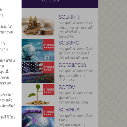
ต
ราย
SCBRF(R)
กองทุนเปิดไทยพาณิชย์
.ต. ได้
เกษียณสุข (ตราสารหนี้)
่วยลงทุน
(ชนิดรับซื้อคืน
อัตโนมัติ)
SCBGHC
จาก
ยลงทุน
ักงาน
814
กองทุนเปิดไทยพาณิชย์
หุ้นโกลบอลเฮลธ์แคร์
(ชนิดจ่ายเงินปันผล)
บที่บริษัท
620
SCBS&P500
งาน
กองทุนเปิดไทยพาณิชย์
ุนเพื่อ
.ค. 2569
หุ้นยูเอส (ชนิดจ่าย
นักงาน
เงินปันผล)
ดการ และ
องกองทุน
SCBDV
กองทุนเปิดไทยพาณิชย์
ิตมจรรยา
หุ้นทุนปันผล
งทุนดัง
(ชนิดจ่ายเงินปันผล)
หลักทรัพย์
SCBINCA
กองทุนเปิดไทยพาณิชย์
ียงได้โดย
อินคัม
ศ
(ชนิดสะสมมูลค่า)