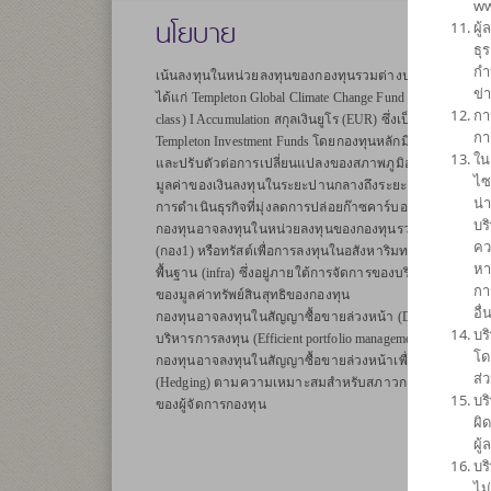
ww
นโยบาย
ผู
ธุ
กำ
เน้นลงทุนในหน่วยลงทุนของกองทุนรวมต่างประเทศเพียงกองท
ข่
ได้แก่ Templeton Global Climate Change Fund (กองทุนหลัก) 
กา
class) I Accumulation สกุลเงินยูโร (EUR) ซึ่งเป็น Sub Fund 
กา
Templeton Investment Funds โดยกองทุนหลักมีวัตถุประสงค์
ใน
และปรับตัวต่อการเปลี่ยนแปลงของสภาพภูมิอากาศ และในขณะ
ไซ
มูลค่าของเงินลงทุนในระยะปานกลางถึงระยะยาวผ่านการลงทุน
น่
การดำเนินธุรกิจที่มุ่งลดการปล่อยก๊าซคาร์บอนหรือใช้ทรัพ
บร
กองทุนอาจลงทุนในหน่วยลงทุนของกองทุนรวม หรือกองทุนร
คว
(กอง1) หรือทรัสต์เพื่อการลงทุนในอสังหาริมทรัพย์ (REITs)
หา
พื้นฐาน (infra) ซึ่งอยู่ภายใต้การจัดการของบริษัทจัดการในส
กา
ของมูลค่าทรัพย์สินสุทธิของกองทุน
อื
กองทุนอาจลงทุนในสัญญาซื้อขายล่วงหน้า (Derivatives) เพื่
บร
บริหารการลงทุน (Efficient portfolio management) และ/หรือ
โด
กองทุนอาจลงทุนในสัญญาซื้อขายล่วงหน้าเพื่อป้องกันความเ
ส่
(Hedging) ตามความเหมาะสมสำหรับสภาวการณ์ในแต่ละขณะ ซึ
บร
ของผู้จัดการกองทุน
ผิ
ผู
บร
ไม