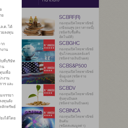
ต
ราย
SCBRF(R)
ม
กองทุนเปิดไทยพาณิชย์
.ต. ได้
เกษียณสุข (ตราสารหนี้)
่วยลงทุน
(ชนิดรับซื้อคืน
อัตโนมัติ)
SCBGHC
จาก
ักงาน
กองทุนเปิดไทยพาณิชย์
หุ้นโกลบอลเฮลธ์แคร์
ยลงทุน
(ชนิดจ่ายเงินปันผล)
บที่บริษัท
917
SCBS&P500
งาน
กองทุนเปิดไทยพาณิชย์
ุนเพื่อ
124
หุ้นยูเอส (ชนิดจ่าย
นักงาน
เงินปันผล)
ดการ และ
.ค. 2569
SCBDV
กองทุนเปิดไทยพาณิชย์
ิตมจรรยา
องกองทุน
หุ้นทุนปันผล
งทุนดัง
(ชนิดจ่ายเงินปันผล)
หลักทรัพย์
SCBINCA
กองทุนเปิดไทยพาณิชย์
ียงได้โดย
อินคัม
(ชนิดสะสมมูลค่า)