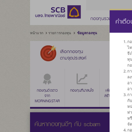
กองทุนรวม
กองทุ
คำเตือ
หน้าแรก
รายการกองทุน
ข้อมูลกองทุน
กอ
ไท
เลือกกองทุน
จึ
ตามจุดประสงค์
ทุ
กอ
กา
ลง
อา
อา
กองทุนติดดาว
กองทุนที่น่าสนใจ
เพิ่มค่าเงินลงทุน
กา
จาก
สร้างผลตอบแทน
กั
MORNINGSTAR
ระยะยาว
หน
ท่
หร
ค้นหากองทุนดีๆ กับ scbam
จั
กอ