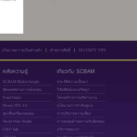
7
569
|
|
นโยบายความเป็นส่วนตัว
คำสงวนสิทธิ์
SECURITY TIPS
คลังความรู้
เกี่ยวกับ SCBAM
SCBAM Market Insight
ประวัติความเป็นมา
อัพเดทสถานการณ์ลงทุน
วิสัยทัศน์และปรัชญา
Fund Finder
โครงสร้างการบริหารงาน
Money DIY 4.0
นโยบายการกำกับดูแล
คุยเฟื่องเรื่องกองทุน
การบริหารความเสี่ยง
World Wide Wealth
การลงทุนด้วยความรับผิดชอบ
CMO Talk
บริการของเรา