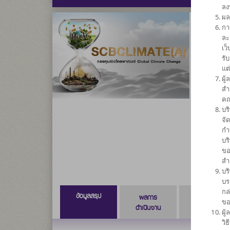
ลง
ผล
กา
กองทุน
ละ
เว
มูลค่า)
รั
แต
SCBC
ผู
สำ
คณ
ความเสี่ยง
บร
6
จั
กำ
บร
ขอ
สำ
บร
บร
กล
ข้อมูลสรุป
ผลการ
ข้อมูลการ
ขอ
ดำเนินงาน
สั่งซื้อขาย
ผู
วิ