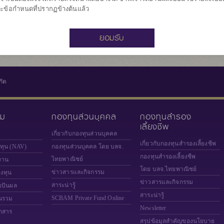
12.191
มูลค่าหน่วยลงทุน
ะข้อกำหนดที่ปรากฏข้างต้นแล้ว
ณ วันที่ 6 ส.ค. 2
ยอมรับ
กัด
วม
กองทุนส่วนบุคคล
กองทุนสำรอง
เลี้ยงชีพ
เกี่ยวกับกองทุนส่วนบุคคล
เกี่ยวกับกองทุนสำรองเลี้ยงชีพ
งทุน (NAV)
กองทุนส่วนบุคคล โดย บลจ.
กองทุนสำรองเลี้ยงชีพ
ไทยพาณิชย์
งาน
โดย บลจ.ไทยพาณิชย์
ข่าวสารและกิจกรรม
องทุน
ข่าวสารและกิจกรรม
สาระน่ารู้
ยปันผล
สาระน่ารู้
SCBAM
Private Fund Online
นรวม
Newsletter
กสาร
สรุปข้อมูลสำคัญของนโยบาย