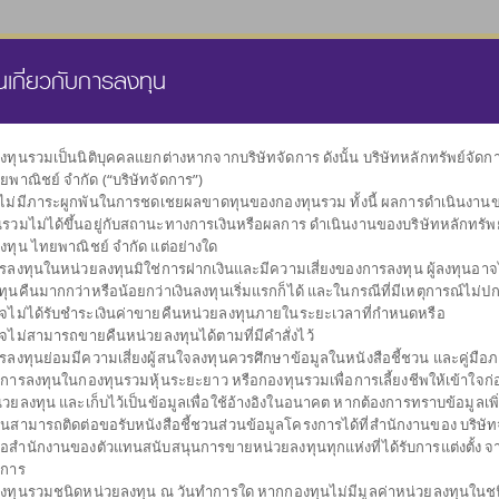
นส่วนบุคคล
กองทุนสำรองเลี้ยงชีพ
ธุรกิจทรัสตี
คลังความรู้
นเกี่ยวกับการลงทุน
งทุนรวมเป็นนิติบุคคลแยกต่างหากจากบริษัทจัดการ ดังนั้น บริษัทหลักทรัพย์จัด
ยพาณิชย์ จำกัด (“บริษัทจัดการ”)
เลือกกองทุน
งไม่มีภาระผูกพันในการชดเชยผลขาดทุนของกองทุนรวม ทั้งนี้ ผลการดำเนินงาน
ตามนโยบายการลงทุน
นรวมไม่ได้ขึ้นอยู่กับสถานะทางการเงินหรือผลการ ดำเนินงานของบริษัทหลักทรัพ
งทุน ไทยพาณิชย์ จำกัด แต่อย่างใด
รลงทุนในหน่วยลงทุนมิใช่การฝากเงินและมีความเสี่ยงของการลงทุน ผู้ลงทุนอาจได
ทุนคืนมากกว่าหรือน้อยกว่าเงินลงทุนเริ่มแรกก็ได้ และในกรณีที่มีเหตุการณ์ไม่ปกต
จไม่ได้รับชำระเงินค่าขายคืนหน่วยลงทุนภายในระยะเวลาที่กำหนดหรือ
จไม่สามารถขายคืนหน่วยลงทุนได้ตามที่มีคำสั่งไว้
ผันผวนต่ำ
กระจายการลงทุน
กองทุนรวมตลาด
รับเงินปันผล
กองทุนรวม
รับเงินคืนระหว
กองท
รลงทุนย่อมมีความเสี่ยงผู้สนใจลงทุนควรศึกษาข้อมูลในหนังสือชี้ชวน และคู่มือภา
รักษาเงินลงทุน
หลายสินทรัพย์
เงิน
ตราสารหนี้
การลงทุน
บการลงทุนในกองทุนรวมหุ้นระยะยาว หรือกองทุนรวมเพื่อการเลี้ยงชีพให้เข้าใจก่อ
่วยลงทุน และเก็บไว้เป็นข้อมูลเพื่อใช้อ้างอิงในอนาคต หากต้องการทราบข้อมูลเพิ
านสามารถติดต่อขอรับหนังสือชี้ชวนส่วนข้อมูลโครงการได้ที่สำนักงานของ บริษัท
ือสำนักงานของตัวแทนสนับสนุนการขายหน่วยลงทุนทุกแห่งที่ได้รับการแต่งตั้ง จ
ดการ
งทุนรวมชนิดหน่วยลงทุน ณ วันทำการใด หากกองทุนไม่มีมูลค่าหน่วยลงทุนในช