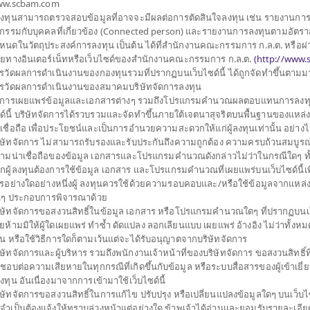
w.scbam.com
้ลงทุนสามารถตรวจสอบข้อมูลที่อาจจะมีผลต่อการตัดสินใจลงทุน เช่น รายงานกา
ประเภทกองทุน
กองทุนที่ลงทุนในต่างประเท
รกรรมกับบุคคลที่เกี่ยวข้อง (Connected person) และรายงานการลงทุนตามอัตราส
ประเภทกองทุนย่อย
เน้นลงทุนในตราสารทุน
หนดในวัตถุประสงค์การลงทุน เป็นต้น ได้ที่สำนักงานคณะกรรมการ ก.ล.ต. หรือผ่
ุนเดียว (Feeder Fund)
จำนวนเงินลงทุนโครงการ
3,000 ล้าน
ายทางอินเตอร์เน็ทหรือเว็บไซด์ของสำนักงานคณะกรรมการ ก.ล.ต.
(
http://www.s
ชนิดหน่วยลงทุน (share
รวัดผลการดำเนินงานของกองทุนรวมที่ปรากฏบนเว็บไซด์นี้ ได้ถูกจัดทำขึ้นตาม
วันที่จดทะเบียนกองทุน
วันที่ 18 มิ.ย. 2567
ของกองทุน Franklin
รวัดผลการดำเนินงานของสมาคมบริษัทจัดการลงทุน
การลงทุนเพื่อลดผลกระทบ
วันที่ครบอายุกองทุน
N/A
การเผยแพร่ข้อมูลและเอกสารต่างๆ รวมถึงโปรแกรมคำนวณผลตอบแทนการลงทุ
เดียวกันก็มุ่งเพิ่ม
ด์นี้ บริษัทจัดการได้รวบรวมและจัดทำขึ้นภายใต้เจตนาสุจริตบนพื้นฐานของแหล่ง ข
ในบริษัททั่วโลกที่มี
าเชื่อถือ เพื่อประโยชน์และเป็นการอำนวยความสะดวกให้แก่ผู้ลงทุนเท่านั้น อย่าง
12.374
ยากรอย่างมีประสิทธิภาพ
ราคาขาย
ิษัทจัดการ ไม่สามารถรับรองและรับประกันถึงความถูกต้อง ความครบถ้วนสมบูรณ
วมอสังหาริมทรัพย์
ามน่าเชื่อถือของข้อมูล เอกสารและโปรแกรมคำนวณดังกล่าวไม่ว่าในกรณีใดๆ ทั้งสิ้
 หรือกองทุนรวมโครงสร้าง
กผู้ลงทุนต้องการใช้ข้อมูล เอกสาร และโปรแกรมคำนวณที่เผยแพร่บนเว็บไซด์นี้เพ
ัดส่วนไม่เกินร้อยละ 20
รอย่างใดอย่างหนึ่งผู้ ลงทุนควรใช้ด้วยความรอบคอบและ/หรือใช้ข้อมูลจากแหล่ง
12.191
ราคาซื้อคืน
่นๆ ประกอบการพิจารณาด้วย
อเพิ่มประสิทธิภาพการ
ิษัทจัดการขอสงวนสิทธิ์ในข้อมูล เอกสาร หรือโปรแกรมคำนวณใดๆ ที่ปรากฏบนเว็
การบริหารความเสี่ยง โดย
ยห้ามมิให้ผู้ใดเผยแพร่ ทำซ้ำ ดัดแปลง ลอกเลียนแบบ เผยแพร่ อ้างอิง ไม่ว่าทั้งห
สี่ยงจากอัตราแลกเปลี่ยน
มูลค่าทรัพย์สินสุ
วน หรือใช้วิธีการใดก็ตามเว้นแต่จะได้รับอนุญาตจากบริษัทจัดการ
่งขึ้นอยู่กับดุลยพินิจ
ิษัทจัดการและผู้บริหาร รวมถึงพนักงานเจ้าหน้าที่ของบริษัทจัดการ ขอสงวนสิทธิ์ที
124,794,971.
ดชอบต่อความเสียหายในทุกกรณีที่เกิดขึ้นกับข้อมูล หรือระบบสื่อสารของผู้เข้าเยี
้ลงทุน อันเนื่องมาจากการเข้ามาใช้เว็บไซด์นี้
ิษัทจัดการขอสงวนสิทธิ์ในการแก้ไข ปรับปรุง หรือเปลี่ยนแปลงข้อมูลใดๆ บนเว็บไซ
่จำเป็นต้องแจ้งให้ทราบล่วงหน้าแต่อย่างใด ข้าพเจ้าได้อ่านและยอมรับรายละเอียด