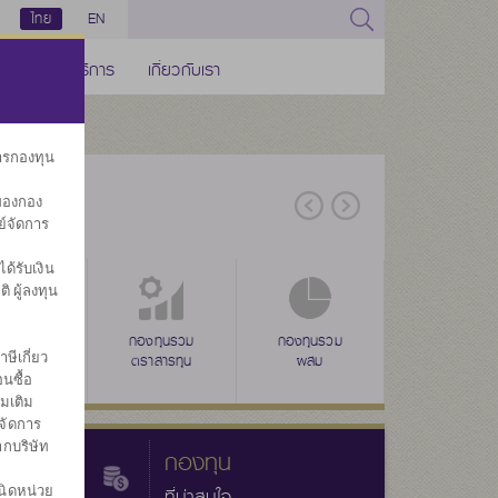
ไทย
EN
ช่องทางบริการ
เกี่ยวกับเรา
การกองทุน
ของกอง
ย์จัดการ
้รับเงิน
ิ ผู้ลงทุน
่าง
ุนรวมดัชนี
ลดหย่อนภาษี
กองทุนรวม
ลดหย่อนภาษี
กองทุนรวม
ลดหย่อนภาษี
กองทุนรวม
กองทุนส
ษีเกี่ยว
(SSF)
ตราสารทุน
(RMF)
ผสม
(THAI ESG)
ทรัพย์สินทางเลื
ประ
นซื้อ
่มเติม
จัดการ
ากบริษัท
กองทุน
นิดหน่วย
ที่น่าสนใจ