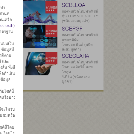
SCBLEQA
รทำ
ศ
กองทุนเปิดไทยพาณิชย์
่วนที่
หุ้น LOW VOLATILITY
านเครือ
(ชนิดสะสมมูลค่า)
ec.or.th)
SCBPGF
มาตรฐาน
กองทุนเปิดไทยพาณิชย์
แพลทตินัม
นบนเว็บ
โกลบอล ฟันด์ (ชนิด
้อมูลที่
สะสมมูลค่า)
SCBGEARA
ไรก็ตาม
7
์ และ
กองทุนเปิดไทยพาณิชย์
น ทั้งนี้
โกลบอล อิควิตี้ แอพ
โซลูท
ื่อดำเนิน
รีเทิร์น (ชนิดสะสม
ข้อมูล
7
มูลค่า)
บไซด์นี้
มดหรือบาง
ทธิ
่จะไม่รับ
67
่ยมชมหรือ
ด์นี้โดย
 เงื่อนไข