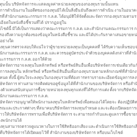
ทุนนั้น บริษัทจัดการจะแสดงมูลค่าหน่วยลงทุนของกองทุนรวมนั้นแทน
การดำเนินงานในอดีตของกองทุนมิได้เป็นสิ่งยืนยันถึงผลการดำเนิน งานในอนาค
รที่สำนักงานคณะกรรมการ ก.ล.ต. ได้อนุมัติให้จัดตั้งและจัดการกองทุนรวมตาม
เปิดไทยพาณิชย์ Global Climate Change (ชนิดสะส
เอียดในหนังสือชี้ชวนที่ได้ ปรากฏอยู่ใน
็บไซด์นี้ มิได้เป็นการแสดงว่าคณะกรรมการ ก.ล.ต. และสำนักงานคณะกรรมการ ก.ล
บรองถึงความถูกต้องของข้อมูลในหนังสือชี้ชวน และมิได้ประกันราคาเสนอขายหน
่อย่างใด
LIMATE(A)
้ลงทุนควรตรวจสอบให้แน่ใจว่าผู้ขายหน่วยลงทุนเป็นบุคคลที่ ได้รับความเห็นชอบ
SHARE
นักงานคณะกรรมการ ก.ล.ต. และควรขอดูบัตรประจำตัวของบุคคลดังกล่าวที่สำน
ะกรรมการ ก.ล.ต. ออกให้ด้วย
สูง
ตั้งแต่ต้นปี
มูลค่าหน่ว
ิษัทจัดการอาจลงทุนในหลักทรัพย์ หรือทรัพย์สินอื่นเพื่อบริษัทจัดการเช่นเดียวกันกั
12.1
0
ดการลงทุนใน หลักทรัพย์ หรือทรัพย์สินอื่นเพื่อกองทุนรวมตามหลักเกณฑ์ที่สำนัก
หนด ทั้งนี้ ผู้สนใจจะลงทุนในกองทุนรวมที่ต้องการทราบรายละเอียดข้อมูลการลงท
0.0
ิษัทจัดการ ท่านสามารถติดต่อขอดูข้อมูลได้ที่สำนักงานของบริษัทจัดการ หรือสำ
ข้อมูล ณ
งตัวแทนสนับสนุนการซื้อขายหน่วยลงทุนทุกแห่งที่ได้รับการแต่ง ตั้งจากบริษัทจั
ข้อมูล ณ วันที่ 6 ส
นักงานคณะกรรมการ ก.ล.ต.
ิษัทจัดการอนุญาตให้พนักงานลงทุนในหลักทรัพย์เพื่อตนเองได้โดยจะ ต้องปฏิบัต
*ตามสกุลเงินข
รณและประกาศต่างๆ ที่สมาคมบริษัทจัดการลงทุนกำหนด และจะต้องเปิดเผยการล
่าวให้บริษัทจัดการทราบเพื่อที่บริษัทจัดการ จะสามารถกำกับและดูแลการซื้อขาย
ดาวน์โหลด
ปฏิทิน
งพนักงานได้
เอกสาร
วันหยุด
้ลงทุนสามารถตรวจดูแนวทางในการใช้สิทธิออกเสียง และดำเนินการใช้สิทธิออกเส
ธีที่บริษัทจัดการได้เปิดเผยไว้ที่ สำนักงานของบริษัทจัดการ หรือบนเว็บไซด์