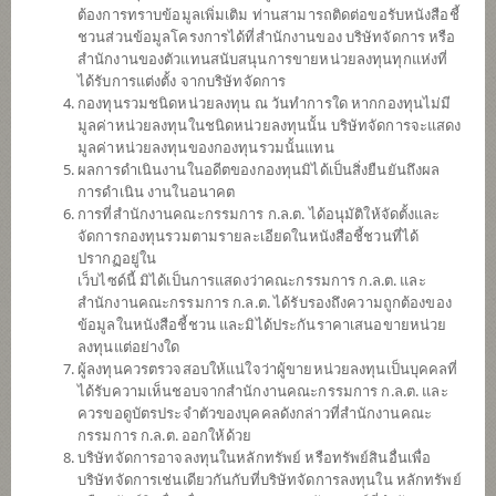
(ตราสารหนี้) (ชนิดรับซื้อคืนอัตโนมัติ)
ต้องการทราบข้อมูลเพิ่มเติม ท่านสามารถติดต่อขอรับหนังสือชี้
ชวนส่วนข้อมูลโครงการได้ที่สำนักงานของ บริษัทจัดการ หรือ
สำนักงานของตัวแทนสนับสนุนการขายหน่วยลงทุนทุกแห่งที่
ได้รับการแต่งตั้ง จากบริษัทจัดการ
SCBGHC
กองทุนรวมชนิดหน่วยลงทุน ณ วันทำการใด หากกองทุนไม่มี
มูลค่าหน่วยลงทุนในชนิดหน่วยลงทุนนั้น บริษัทจัดการจะแสดง
กองทุนเปิดไทยพาณิชย์หุ้นโกลบอล
เฮลธ์แคร์ (ชนิดจ่ายเงินปันผล)
มูลค่าหน่วยลงทุนของกองทุนรวมนั้นแทน
ผลการดำเนินงานในอดีตของกองทุนมิได้เป็นสิ่งยืนยันถึงผล
การดำเนิน งานในอนาคต
การที่สำนักงานคณะกรรมการ ก.ล.ต. ได้อนุมัติให้จัดตั้งและ
SCBS&P500
จัดการกองทุนรวมตามรายละเอียดในหนังสือชี้ชวนที่ได้
ปรากฏอยู่ใน
กองทุนเปิดไทยพาณิชย์หุ้นยูเอส (ชนิด
เว็บไซด์นี้ มิได้เป็นการแสดงว่าคณะกรรมการ ก.ล.ต. และ
จ่ายเงินปันผล)
สำนักงานคณะกรรมการ ก.ล.ต. ได้รับรองถึงความถูกต้องของ
ข้อมูลในหนังสือชี้ชวน และมิได้ประกันราคาเสนอขายหน่วย
ลงทุนแต่อย่างใด
SCBDV
ผู้ลงทุนควรตรวจสอบให้แน่ใจว่าผู้ขายหน่วยลงทุนเป็นบุคคลที่
ได้รับความเห็นชอบจากสำนักงานคณะกรรมการ ก.ล.ต. และ
กองทุนเปิดไทยพาณิชย์หุ้นทุนปันผล
ควรขอดูบัตรประจำตัวของบุคคลดังกล่าวที่สำนักงานคณะ
(ชนิดจ่ายเงินปันผล)
กรรมการ ก.ล.ต. ออกให้ด้วย
บริษัทจัดการอาจลงทุนในหลักทรัพย์ หรือทรัพย์สินอื่นเพื่อ
บริษัทจัดการเช่นเดียวกันกับที่บริษัทจัดการลงทุนใน หลักทรัพย์