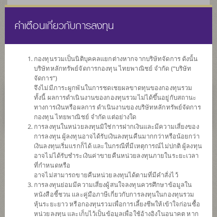
คำเตือนเกี่ยวกับการลงทุน
ไทย
EN
กองทุนรวมเป็นนิติบุคคลแยกต่างหากจากบริษัทจัดการ ดังนั้น
บริษัทหลักทรัพย์จัดการกองทุน ไทยพาณิชย์ จำกัด (“บริษัท
หน้าแรก
รายการกองทุน
ข้อมูลกองทุน
จัดการ”)
จึงไม่มีภาระผูกพันในการชดเชยผลขาดทุนของกองทุนรวม
ทั้งนี้ ผลการดำเนินงานของกองทุนรวมไม่ได้ขึ้นอยู่กับสถานะ
ไม่พบข้อมูล / Not found
ทางการเงินหรือผลการ ดำเนินงานของบริษัทหลักทรัพย์จัดการ
กองทุน ไทยพาณิชย์ จำกัด แต่อย่างใด
การลงทุนในหน่วยลงทุนมิใช่การฝากเงินและมีความเสี่ยงของ
การลงทุน ผู้ลงทุนอาจได้รับเงินลงทุนคืนมากกว่าหรือน้อยกว่า
เงินลงทุนเริ่มแรกก็ได้ และในกรณีที่มีเหตุการณ์ไม่ปกติ ผู้ลงทุน
กองทุน
อาจไม่ได้รับชำระเงินค่าขายคืนหน่วยลงทุนภายในระยะเวลา
ที่กำหนดหรือ
ที่น่าสนใจ
อาจไม่สามารถขายคืนหน่วยลงทุนได้ตามที่มีคำสั่งไว้
การลงทุนย่อมมีความเสี่ยงผู้สนใจลงทุนควรศึกษาข้อมูลใน
หนังสือชี้ชวน และคู่มือภาษีเกี่ยวกับการลงทุนในกองทุนรวม
SCBRF(R)
หุ้นระยะยาว หรือกองทุนรวมเพื่อการเลี้ยงชีพให้เข้าใจก่อนซื้อ
หน่วยลงทุน และเก็บไว้เป็นข้อมูลเพื่อใช้อ้างอิงในอนาคต หาก
กองทุนเปิดไทยพาณิชย์เกษียณสุข