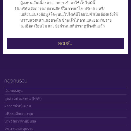
ผู้ลงทุน อันเนื่องมาจากการเข้ามาใช้เว็บไซด์นี้
0 2949 1500
บริษัทจัดการขอสงวนสิทธิ์ในการแก้ไข ปรับปรุง หรือ
ทุกวันทำการ (จันทร์ - ศุกร์)
เปลี่ยนแปลงข้อมูลใดๆ บนเว็บไซด์นี้โดยไม่จำเป็นต้องแจ้งให้
เวลา 8.30 น. - 17.00 น.
ทราบล่วงหน้าแต่อย่างใด ข้าพเจ้าได้อ่านและยอมรับราย
ละเอียด เงื่อนไข และข้อกำหนดที่ปรากฏข้างต้นแล้ว
ยอมรับ
"ผู้ลงทุนควรทำความเข้าใจ ลักษณะสินค้า เงื่อนไข ผลตอบแทน และความ
เสี่ยงก่อนตัดสินใจ"
กองทุนรวม
เลือกกองทุน
มูลค่าหน่วยลงทุน (NAV)
ผลการดำเนินงาน
เปรียบเทียบกองทุน
ประวัติการจ่ายปันผล
รายงานกองทุนรวม