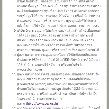
หรือทรัพย์สินอื่นเพื่อกองทุนรวมตามหลักเกณฑ์ที่สำนักงาน
SCBINCA
กำหนด ทั้งนี้ ผู้สนใจจะลงทุนในกองทุนรวมที่ต้องการทราบราย
กองทุนเปิดไทยพาณิชย์ อินคัม
ละเอียดข้อมูลการลงทุนเพื่อ บริษัทจัดการ ท่านสามารถติดต่อ
(ชนิดสะสมมูลค่า)
ขอดูข้อมูลได้ที่สำนักงานของบริษัทจัดการ หรือสำนักงานของ
ตัวแทนสนับสนุนการซื้อขายหน่วยลงทุนทุกแห่งที่ได้รับการ
แต่ง ตั้งจากบริษัทจัดการ และสำนักงานคณะกรรมการ ก.ล.ต.
บริษัทจัดการอนุญาตให้พนักงานลงทุนในหลักทรัพย์เพื่อตนเอง
SCBLEQA
ได้โดยจะ ต้องปฏิบัติตมจรรยาบรรณและประกาศต่างๆ ที่
กองทุนเปิดไทยพาณิชย์ หุ้น LOW
สมาคมบริษัทจัดการลงทุนกำหนด และจะต้องเปิดเผยการ
VOLATILITY
ลงทุนดังกล่าวให้บริษัทจัดการทราบเพื่อที่บริษัทจัดการ จะ
(ชนิดสะสมมูลค่า)
สามารถกำกับและดูแลการซื้อขายหลักทรัพย์ของพนักงานได้
ผู้ลงทุนสามารถตรวจดูแนวทางในการใช้สิทธิออกเสียง และ
ดำเนินการใช้สิทธิออกเสียงได้โดยวิธีที่บริษัทจัดการได้เปิดเผย
SCBPGF
ไว้ที่ สำนักงานของบริษัทจัดการ หรือบนเว็บไซด์
กองทุนเปิดไทยพาณิชย์ แพลทตินัม
www.scbam.com
โกลบอล ฟันด์ (ชนิดสะสมมูลค่า)
ผู้ลงทุนสามารถตรวจสอบข้อมูลที่อาจจะมีผลต่อการตัดสินใจ
ลงทุน เช่น รายงานการทำธุรกรรมกับบุคคลที่เกี่ยวข้อง
(Connected person) และรายงานการลงทุนตามอัตราส่วนที่
กำหนดในวัตถุประสงค์การลงทุน เป็นต้น ได้ที่สำนักงานคณะ
SCBGEARA
กรรมการ ก.ล.ต. หรือผ่านเครือข่ายทางอินเตอร์เน็ทหรือเว็บ
กองทุนเปิดไทยพาณิชย์ โกลบอล อิควิ
ไซด์ของสำนักงานคณะกรรมการ
ตี้ แอพโซลูท
ก.ล.ต.
(
http://www.sec.or.th)
รีเทิร์น (ชนิดสะสมมูลค่า)
การวัดผลการดำเนินงานของกองทุนรวมที่ปรากฏบนเว็บไซด์นี้