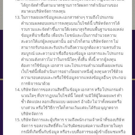
ได้ถูกจัดทำขึ้นตามมาตรฐานการวัดผลการดำเนินงานของ
สมาคมบริษัทจัดการลงทุน
ในการเผยแพร่ข้อมูลและเอกสารต่างๆ รวมถึงโปรแกรม
คำนวณผลตอบแทนการลงทุนบนเว็บไซด์นี้ บริษัทจัดการได้
รวบรวมและจัดทำขึ้นภายใต้เจตนาสุจริตบนพื้นฐานของแหล่ง
ข้อมูลที่น่าเชื่อถือ เพื่อประโยชน์และเป็นการอำนวยความ
© สงวนลิขสิทธิ์ 2559 บริษัทหลักทรัพย์จัดการกองทุนไทยพาณิชย์ จำกัด
สะดวกให้แก่ผู้ลงทุนเท่านั้น อย่างไรก็ตาม บริษัทจัดการ ไม่
สามารถรับรองและรับประกันถึงความถูกต้อง ความครบถ้วน
นโยบายความเป็นส่วนตัว
สมบูรณ์ และความน่าเชื่อถือของข้อมูล เอกสารและโปรแกรม
คำนวณดังกล่าวไม่ว่าในกรณีใดๆ ทั้งสิ้น ทั้งนี้ หากผู้ลงทุน
คำสงวนสิทธิ์
ต้องการใช้ข้อมูล เอกสาร และโปรแกรมคำนวณที่เผยแพร่บน
SECURITY TIPS
เว็บไซด์นี้เพื่อดำเนินการอย่างใดอย่างหนึ่งผู้ ลงทุนควรใช้ด้วย
ความรอบคอบและ/หรือใช้ข้อมูลจากแหล่งข้อมูลอื่นๆ ประกอบ
การพิจารณาด้วย
บริษัทจัดการขอสงวนสิทธิ์ในข้อมูล เอกสาร หรือโปรแกรมคำ
นวณใดๆ ที่ปรากฏบนเว็บไซด์นี้ โดยห้ามมิให้ผู้ใดเผยแพร่ ทำ
ซ้ำ ดัดแปลง ลอกเลียนแบบ เผยแพร่ อ้างอิง ไม่ว่าทั้งหมดหรือ
บางส่วน หรือใช้วิธีการใดก็ตามเว้นแต่จะได้รับอนุญาตจาก
SCBAM
บริษัทจัดการ
Client Relations
บริษัทจัดการและผู้บริหาร รวมถึงพนักงานเจ้าหน้าที่ของบริษัท
0 2777 7777
จัดการ ขอสงวนสิทธิ์ที่จะไม่รับผิดชอบต่อความเสียหายในทุก
หรือ
กรณีที่เกิดขึ้นกับข้อมูล หรือระบบสื่อสารของผู้เข้าเยี่ยมชมหรือ