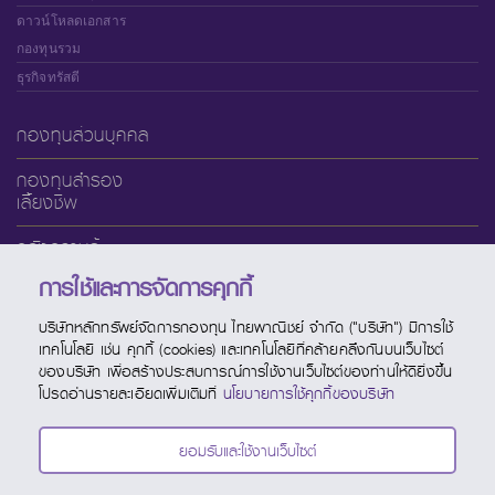
ดาวน์โหลดเอกสาร
กองทุนรวม
ธุรกิจทรัสตี
กองทุนส่วนบุคคล
กองทุนสำรอง
เลี้ยงชีพ
คลังความรู้
การใช้และการจัดการคุกกี้
เกี่ยวกับ SCBAM
บริษัทหลักทรัพย์จัดการกองทุน ไทยพาณิชย์ จำกัด ("บริษัท") มีการใช้
บริการออนไลน์
เทคโนโลยี เช่น คุกกี้ (cookies) และเทคโนโลยีที่คล้ายคลึงกันบนเว็บไซต์
ของบริษัท เพื่อสร้างประสบการณ์การใช้งานเว็บไซต์ของท่านให้ดียิ่งขึ้น
ช่องทางบริการ
โปรดอ่านรายละเอียดเพิ่มเติมที่
นโยบายการใช้คุกกี้ของบริษัท
ปฏิทินกองทุน
ยอมรับและใช้งานเว็บไซต์
ติดต่อ SCBAM