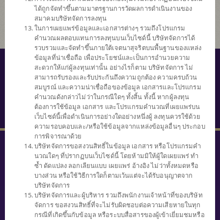
ได้ถูกจัดทำขึ้นตามมาตรฐานการวัดผลการดำเนินงานของ
สมาคมบริษัทจัดการลงทุน
ในการเผยแพร่ข้อมูลและเอกสารต่างๆ รวมถึงโปรแกรม
คำนวณผลตอบแทนการลงทุนบนเว็บไซด์นี้ บริษัทจัดการได้
รวบรวมและจัดทำขึ้นภายใต้เจตนาสุจริตบนพื้นฐานของแหล่ง
ข้อมูลที่น่าเชื่อถือ เพื่อประโยชน์และเป็นการอำนวยความ
© สงวนลิขสิทธิ์ 2559 บริษัทหลักทรัพย์จัดการกองทุนไทยพาณิชย์ จำกัด
สะดวกให้แก่ผู้ลงทุนเท่านั้น อย่างไรก็ตาม บริษัทจัดการ ไม่
สามารถรับรองและรับประกันถึงความถูกต้อง ความครบถ้วน
นโยบายความเป็นส่วนตัว
สมบูรณ์ และความน่าเชื่อถือของข้อมูล เอกสารและโปรแกรม
คำนวณดังกล่าวไม่ว่าในกรณีใดๆ ทั้งสิ้น ทั้งนี้ หากผู้ลงทุน
คำสงวนสิทธิ์
ต้องการใช้ข้อมูล เอกสาร และโปรแกรมคำนวณที่เผยแพร่บน
SECURITY TIPS
เว็บไซด์นี้เพื่อดำเนินการอย่างใดอย่างหนึ่งผู้ ลงทุนควรใช้ด้วย
ความรอบคอบและ/หรือใช้ข้อมูลจากแหล่งข้อมูลอื่นๆ ประกอบ
การพิจารณาด้วย
บริษัทจัดการขอสงวนสิทธิ์ในข้อมูล เอกสาร หรือโปรแกรมคำ
นวณใดๆ ที่ปรากฏบนเว็บไซด์นี้ โดยห้ามมิให้ผู้ใดเผยแพร่ ทำ
ซ้ำ ดัดแปลง ลอกเลียนแบบ เผยแพร่ อ้างอิง ไม่ว่าทั้งหมดหรือ
บางส่วน หรือใช้วิธีการใดก็ตามเว้นแต่จะได้รับอนุญาตจาก
SCBAM
บริษัทจัดการ
Client Relations
บริษัทจัดการและผู้บริหาร รวมถึงพนักงานเจ้าหน้าที่ของบริษัท
0 2777 7777
จัดการ ขอสงวนสิทธิ์ที่จะไม่รับผิดชอบต่อความเสียหายในทุก
หรือ
กรณีที่เกิดขึ้นกับข้อมูล หรือระบบสื่อสารของผู้เข้าเยี่ยมชมหรือ