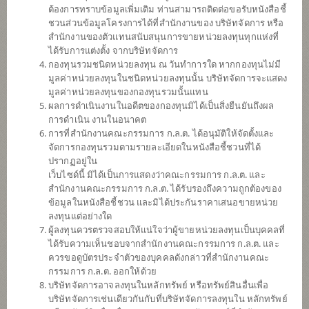
(ตราสารหนี้) (ชนิดรับซื้อคืนอัตโนมัติ)
ต้องการทราบข้อมูลเพิ่มเติม ท่านสามารถติดต่อขอรับหนังสือชี้
ชวนส่วนข้อมูลโครงการได้ที่สำนักงานของ บริษัทจัดการ หรือ
สำนักงานของตัวแทนสนับสนุนการขายหน่วยลงทุนทุกแห่งที่
ได้รับการแต่งตั้ง จากบริษัทจัดการ
SCBGHC
กองทุนรวมชนิดหน่วยลงทุน ณ วันทำการใด หากกองทุนไม่มี
มูลค่าหน่วยลงทุนในชนิดหน่วยลงทุนนั้น บริษัทจัดการจะแสดง
กองทุนเปิดไทยพาณิชย์หุ้นโกลบอล
เฮลธ์แคร์ (ชนิดจ่ายเงินปันผล)
มูลค่าหน่วยลงทุนของกองทุนรวมนั้นแทน
ผลการดำเนินงานในอดีตของกองทุนมิได้เป็นสิ่งยืนยันถึงผล
การดำเนิน งานในอนาคต
การที่สำนักงานคณะกรรมการ ก.ล.ต. ได้อนุมัติให้จัดตั้งและ
SCBS&P500
จัดการกองทุนรวมตามรายละเอียดในหนังสือชี้ชวนที่ได้
ปรากฏอยู่ใน
กองทุนเปิดไทยพาณิชย์หุ้นยูเอส (ชนิด
เว็บไซด์นี้ มิได้เป็นการแสดงว่าคณะกรรมการ ก.ล.ต. และ
จ่ายเงินปันผล)
สำนักงานคณะกรรมการ ก.ล.ต. ได้รับรองถึงความถูกต้องของ
ข้อมูลในหนังสือชี้ชวน และมิได้ประกันราคาเสนอขายหน่วย
ลงทุนแต่อย่างใด
SCBDV
ผู้ลงทุนควรตรวจสอบให้แน่ใจว่าผู้ขายหน่วยลงทุนเป็นบุคคลที่
ได้รับความเห็นชอบจากสำนักงานคณะกรรมการ ก.ล.ต. และ
กองทุนเปิดไทยพาณิชย์หุ้นทุนปันผล
ควรขอดูบัตรประจำตัวของบุคคลดังกล่าวที่สำนักงานคณะ
(ชนิดจ่ายเงินปันผล)
กรรมการ ก.ล.ต. ออกให้ด้วย
บริษัทจัดการอาจลงทุนในหลักทรัพย์ หรือทรัพย์สินอื่นเพื่อ
บริษัทจัดการเช่นเดียวกันกับที่บริษัทจัดการลงทุนใน หลักทรัพย์