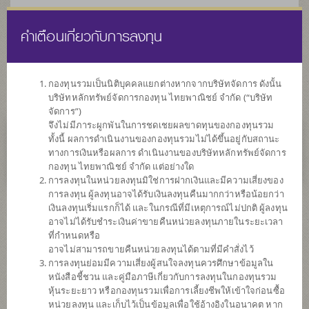
คำเตือนเกี่ยวกับการลงทุน
ไทย
EN
กองทุนรวมเป็นนิติบุคคลแยกต่างหากจากบริษัทจัดการ ดังนั้น
บริษัทหลักทรัพย์จัดการกองทุน ไทยพาณิชย์ จำกัด (“บริษัท
หน้าแรก
รายการกองทุน
ข้อมูลกองทุน
จัดการ”)
จึงไม่มีภาระผูกพันในการชดเชยผลขาดทุนของกองทุนรวม
ทั้งนี้ ผลการดำเนินงานของกองทุนรวมไม่ได้ขึ้นอยู่กับสถานะ
ไม่พบข้อมูล / Not found
ทางการเงินหรือผลการ ดำเนินงานของบริษัทหลักทรัพย์จัดการ
กองทุน ไทยพาณิชย์ จำกัด แต่อย่างใด
การลงทุนในหน่วยลงทุนมิใช่การฝากเงินและมีความเสี่ยงของ
การลงทุน ผู้ลงทุนอาจได้รับเงินลงทุนคืนมากกว่าหรือน้อยกว่า
เงินลงทุนเริ่มแรกก็ได้ และในกรณีที่มีเหตุการณ์ไม่ปกติ ผู้ลงทุน
กองทุน
อาจไม่ได้รับชำระเงินค่าขายคืนหน่วยลงทุนภายในระยะเวลา
ที่กำหนดหรือ
ที่น่าสนใจ
อาจไม่สามารถขายคืนหน่วยลงทุนได้ตามที่มีคำสั่งไว้
การลงทุนย่อมมีความเสี่ยงผู้สนใจลงทุนควรศึกษาข้อมูลใน
หนังสือชี้ชวน และคู่มือภาษีเกี่ยวกับการลงทุนในกองทุนรวม
SCBRF(R)
หุ้นระยะยาว หรือกองทุนรวมเพื่อการเลี้ยงชีพให้เข้าใจก่อนซื้อ
หน่วยลงทุน และเก็บไว้เป็นข้อมูลเพื่อใช้อ้างอิงในอนาคต หาก
กองทุนเปิดไทยพาณิชย์เกษียณสุข