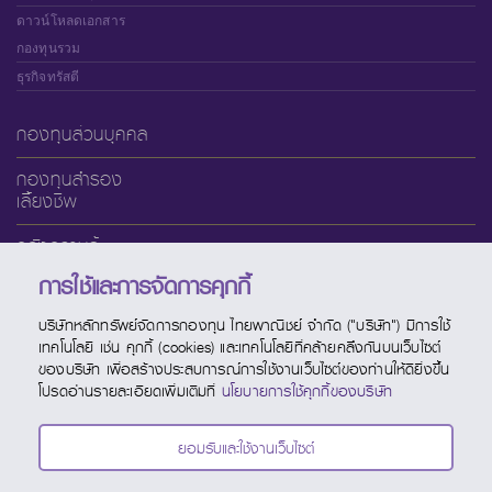
ดาวน์โหลดเอกสาร
กองทุนรวม
ธุรกิจทรัสตี
กองทุนส่วนบุคคล
กองทุนสำรอง
เลี้ยงชีพ
คลังความรู้
การใช้และการจัดการคุกกี้
เกี่ยวกับ SCBAM
บริษัทหลักทรัพย์จัดการกองทุน ไทยพาณิชย์ จำกัด ("บริษัท") มีการใช้
บริการออนไลน์
เทคโนโลยี เช่น คุกกี้ (cookies) และเทคโนโลยีที่คล้ายคลึงกันบนเว็บไซต์
ของบริษัท เพื่อสร้างประสบการณ์การใช้งานเว็บไซต์ของท่านให้ดียิ่งขึ้น
ช่องทางบริการ
โปรดอ่านรายละเอียดเพิ่มเติมที่
นโยบายการใช้คุกกี้ของบริษัท
ปฏิทินกองทุน
ยอมรับและใช้งานเว็บไซต์
ติดต่อ SCBAM