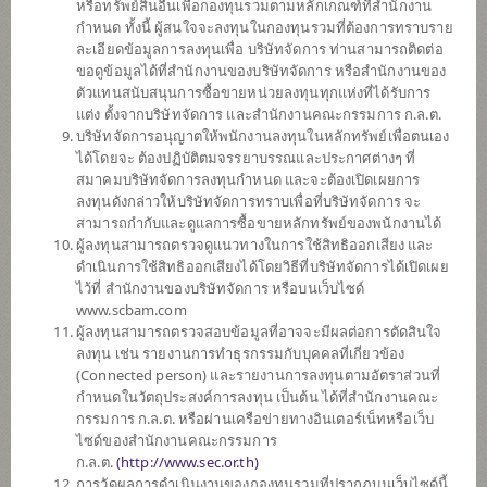
หรือทรัพย์สินอื่นเพื่อกองทุนรวมตามหลักเกณฑ์ที่สำนักงาน
SCBINCA
กำหนด ทั้งนี้ ผู้สนใจจะลงทุนในกองทุนรวมที่ต้องการทราบราย
กองทุนเปิดไทยพาณิชย์ อินคัม
ละเอียดข้อมูลการลงทุนเพื่อ บริษัทจัดการ ท่านสามารถติดต่อ
(ชนิดสะสมมูลค่า)
ขอดูข้อมูลได้ที่สำนักงานของบริษัทจัดการ หรือสำนักงานของ
ตัวแทนสนับสนุนการซื้อขายหน่วยลงทุนทุกแห่งที่ได้รับการ
แต่ง ตั้งจากบริษัทจัดการ และสำนักงานคณะกรรมการ ก.ล.ต.
บริษัทจัดการอนุญาตให้พนักงานลงทุนในหลักทรัพย์เพื่อตนเอง
SCBLEQA
ได้โดยจะ ต้องปฏิบัติตมจรรยาบรรณและประกาศต่างๆ ที่
กองทุนเปิดไทยพาณิชย์ หุ้น LOW
สมาคมบริษัทจัดการลงทุนกำหนด และจะต้องเปิดเผยการ
VOLATILITY
ลงทุนดังกล่าวให้บริษัทจัดการทราบเพื่อที่บริษัทจัดการ จะ
(ชนิดสะสมมูลค่า)
สามารถกำกับและดูแลการซื้อขายหลักทรัพย์ของพนักงานได้
ผู้ลงทุนสามารถตรวจดูแนวทางในการใช้สิทธิออกเสียง และ
ดำเนินการใช้สิทธิออกเสียงได้โดยวิธีที่บริษัทจัดการได้เปิดเผย
SCBPGF
ไว้ที่ สำนักงานของบริษัทจัดการ หรือบนเว็บไซด์
กองทุนเปิดไทยพาณิชย์ แพลทตินัม
www.scbam.com
โกลบอล ฟันด์ (ชนิดสะสมมูลค่า)
ผู้ลงทุนสามารถตรวจสอบข้อมูลที่อาจจะมีผลต่อการตัดสินใจ
ลงทุน เช่น รายงานการทำธุรกรรมกับบุคคลที่เกี่ยวข้อง
(Connected person) และรายงานการลงทุนตามอัตราส่วนที่
กำหนดในวัตถุประสงค์การลงทุน เป็นต้น ได้ที่สำนักงานคณะ
SCBGEARA
กรรมการ ก.ล.ต. หรือผ่านเครือข่ายทางอินเตอร์เน็ทหรือเว็บ
กองทุนเปิดไทยพาณิชย์ โกลบอล อิควิ
ไซด์ของสำนักงานคณะกรรมการ
ตี้ แอพโซลูท
ก.ล.ต.
(
http://www.sec.or.th)
รีเทิร์น (ชนิดสะสมมูลค่า)
การวัดผลการดำเนินงานของกองทุนรวมที่ปรากฏบนเว็บไซด์นี้