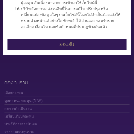
ผู้ลงทุน อันเนื่องมาจากการเข้ามาใช้เว็บไซด์นี้
0 2949 1500
บริษัทจัดการขอสงวนสิทธิ์ในการแก้ไข ปรับปรุง หรือ
ทุกวันทำการ (จันทร์ - ศุกร์)
เปลี่ยนแปลงข้อมูลใดๆ บนเว็บไซด์นี้โดยไม่จำเป็นต้องแจ้งให้
เวลา 8.30 น. - 17.00 น.
ทราบล่วงหน้าแต่อย่างใด ข้าพเจ้าได้อ่านและยอมรับราย
ละเอียด เงื่อนไข และข้อกำหนดที่ปรากฏข้างต้นแล้ว
ยอมรับ
"ผู้ลงทุนควรทำความเข้าใจ ลักษณะสินค้า เงื่อนไข ผลตอบแทน และความ
เสี่ยงก่อนตัดสินใจ"
กองทุนรวม
เลือกกองทุน
มูลค่าหน่วยลงทุน (NAV)
ผลการดำเนินงาน
เปรียบเทียบกองทุน
ประวัติการจ่ายปันผล
รายงานกองทุนรวม