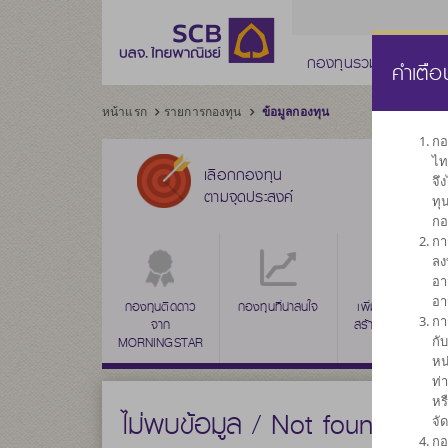
กองทุนรวม
กองทุ
คำเตือ
หน้าแรก
รายการกองทุน
ข้อมูลกองทุน
กอ
ไท
เลือกกองทุน
จึ
ตามจุดประสงค์
ทุ
กอ
กา
ลง
อา
อา
กองทุนติดดาว
กองทุนที่น่าสนใจ
เพิ่มค่าเงินลงทุน
กา
จาก
สร้างผลตอบแทน
กั
MORNINGSTAR
ระยะยาว
หน
ท่
หร
ไม่พบข้อมูล / Not found
จั
กอ