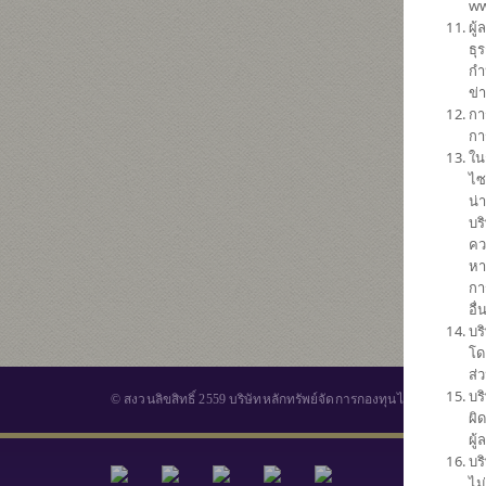
ww
ผู
ธุ
กำ
ข่
กา
กา
ใน
ไซ
น่
บร
คว
หา
กา
อื
บร
โด
ส่
บร
© สงวนลิขสิทธิ์ 2559 บริษัทหลักทรัพย์จัดการกองทุนไทยพาณิชย์ จำ
ผิ
ผู
บร
กองทุนร
ไม