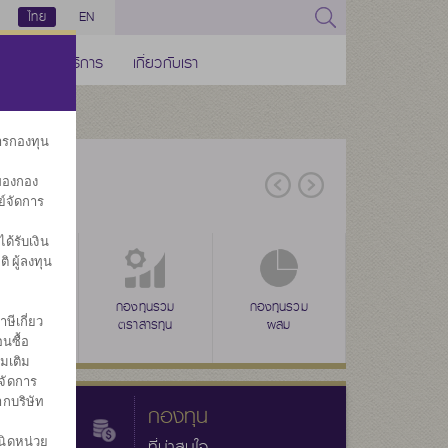
ไทย
EN
ช่องทางบริการ
เกี่ยวกับเรา
การกองทุน
ของกอง
ย์จัดการ
้รับเงิน
ิ ผู้ลงทุน
่าง
ุนรวมดัชนี
ลดหย่อนภาษี
กองทุนรวม
ลดหย่อนภาษี
กองทุนรวม
ลดหย่อนภาษี
กองทุนรวม
กองทุนส
ษีเกี่ยว
(SSF)
ตราสารทุน
(RMF)
ผสม
(THAI ESG)
ทรัพย์สินทางเลื
ประ
นซื้อ
่มเติม
จัดการ
ากบริษัท
กองทุน
นิดหน่วย
ที่น่าสนใจ