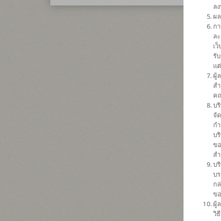
ลง
ผล
กา
ละ
เว
รั
แต
ผู
สำ
คณ
บร
จั
กำ
บร
ขอ
สำ
บร
บร
กล
ขอ
ผู
วิ