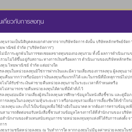
นส่วนบุคคล
กองทุนสำรองเลี้ยงชีพ
ธุรกิจทรัสตี
คลังความรู้
นเกี่ยวกับการลงทุน
งทุนรวมเป็นนิติบุคคลแยกต่างหากจากบริษัทจัดการ ดังนั้น บริษัทหลักทรัพย์จัด
ยพาณิชย์ จำกัด (“บริษัทจัดการ”)
เลือกกองทุน
งไม่มีภาระผูกพันในการชดเชยผลขาดทุนของกองทุนรวม ทั้งนี้ ผลการดำเนินงาน
ตามนโยบายการลงทุน
นรวมไม่ได้ขึ้นอยู่กับสถานะทางการเงินหรือผลการ ดำเนินงานของบริษัทหลักทรัพ
งทุน ไทยพาณิชย์ จำกัด แต่อย่างใด
รลงทุนในหน่วยลงทุนมิใช่การฝากเงินและมีความเสี่ยงของการลงทุน ผู้ลงทุนอาจได
ทุนคืนมากกว่าหรือน้อยกว่าเงินลงทุนเริ่มแรกก็ได้ และในกรณีที่มีเหตุการณ์ไม่ปกต
จไม่ได้รับชำระเงินค่าขายคืนหน่วยลงทุนภายในระยะเวลาที่กำหนดหรือ
จไม่สามารถขายคืนหน่วยลงทุนได้ตามที่มีคำสั่งไว้
ผันผวนต่ำ
กระจายการลงทุน
กองทุนรวมตลาด
รับเงินปันผล
กองทุนรวม
รับเงินคืนระหว
กองท
รลงทุนย่อมมีความเสี่ยงผู้สนใจลงทุนควรศึกษาข้อมูลในหนังสือชี้ชวน และคู่มือภา
รักษาเงินลงทุน
หลายสินทรัพย์
เงิน
ตราสารหนี้
การลงทุน
บการลงทุนในกองทุนรวมหุ้นระยะยาว หรือกองทุนรวมเพื่อการเลี้ยงชีพให้เข้าใจก่อ
่วยลงทุน และเก็บไว้เป็นข้อมูลเพื่อใช้อ้างอิงในอนาคต หากต้องการทราบข้อมูลเพิ
านสามารถติดต่อขอรับหนังสือชี้ชวนส่วนข้อมูลโครงการได้ที่สำนักงานของ บริษัท
ือสำนักงานของตัวแทนสนับสนุนการขายหน่วยลงทุนทุกแห่งที่ได้รับการแต่งตั้ง จ
ดการ
งทุนรวมชนิดหน่วยลงทุน ณ วันทำการใด หากกองทุนไม่มีมูลค่าหน่วยลงทุนในช