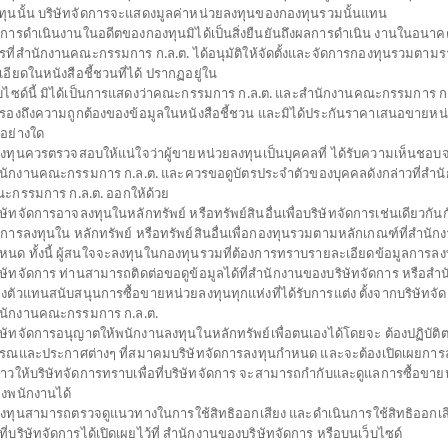
ทุนนั้น บริษัทจัดการจะแสดงมูลค่าหน่วยลงทุนของกองทุนรวมนั้นแทน
การดำเนินงานในอดีตของกองทุนมิได้เป็นสิ่งยืนยันถึงผลการดำเนิน งานในอนาค
รที่สำนักงานคณะกรรมการ ก.ล.ต. ได้อนุมัติให้จัดตั้งและจัดการกองทุนรวมตาม
เอียดในหนังสือชี้ชวนที่ได้ ปรากฏอยู่ใน
็บไซด์นี้ มิได้เป็นการแสดงว่าคณะกรรมการ ก.ล.ต. และสำนักงานคณะกรรมการ ก.ล
บรองถึงความถูกต้องของข้อมูลในหนังสือชี้ชวน และมิได้ประกันราคาเสนอขายหน
่อย่างใด
้ลงทุนควรตรวจสอบให้แน่ใจว่าผู้ขายหน่วยลงทุนเป็นบุคคลที่ ได้รับความเห็นชอบ
นักงานคณะกรรมการ ก.ล.ต. และควรขอดูบัตรประจำตัวของบุคคลดังกล่าวที่สำน
ะกรรมการ ก.ล.ต. ออกให้ด้วย
ิษัทจัดการอาจลงทุนในหลักทรัพย์ หรือทรัพย์สินอื่นเพื่อบริษัทจัดการเช่นเดียวกันกั
ดการลงทุนใน หลักทรัพย์ หรือทรัพย์สินอื่นเพื่อกองทุนรวมตามหลักเกณฑ์ที่สำนัก
หนด ทั้งนี้ ผู้สนใจจะลงทุนในกองทุนรวมที่ต้องการทราบรายละเอียดข้อมูลการลงท
ิษัทจัดการ ท่านสามารถติดต่อขอดูข้อมูลได้ที่สำนักงานของบริษัทจัดการ หรือสำ
งตัวแทนสนับสนุนการซื้อขายหน่วยลงทุนทุกแห่งที่ได้รับการแต่ง ตั้งจากบริษัทจั
นักงานคณะกรรมการ ก.ล.ต.
ิษัทจัดการอนุญาตให้พนักงานลงทุนในหลักทรัพย์เพื่อตนเองได้โดยจะ ต้องปฏิบัต
รณและประกาศต่างๆ ที่สมาคมบริษัทจัดการลงทุนกำหนด และจะต้องเปิดเผยการล
่าวให้บริษัทจัดการทราบเพื่อที่บริษัทจัดการ จะสามารถกำกับและดูแลการซื้อขาย
งพนักงานได้
้ลงทุนสามารถตรวจดูแนวทางในการใช้สิทธิออกเสียง และดำเนินการใช้สิทธิออกเส
ธีที่บริษัทจัดการได้เปิดเผยไว้ที่ สำนักงานของบริษัทจัดการ หรือบนเว็บไซด์