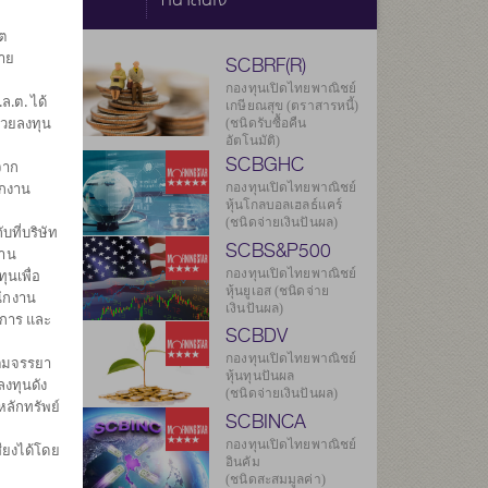
ต
ราย
SCBRF(R)
กองทุนเปิดไทยพาณิชย์
.ต. ได้
เกษียณสุข (ตราสารหนี้)
่วยลงทุน
(ชนิดรับซื้อคืน
อัตโนมัติ)
SCBGHC
จาก
ักงาน
กองทุนเปิดไทยพาณิชย์
หุ้นโกลบอลเฮลธ์แคร์
(ชนิดจ่ายเงินปันผล)
บที่บริษัท
SCBS&P500
งาน
กองทุนเปิดไทยพาณิชย์
ุนเพื่อ
หุ้นยูเอส (ชนิดจ่าย
นักงาน
เงินปันผล)
ดการ และ
SCBDV
กองทุนเปิดไทยพาณิชย์
ิตมจรรยา
หุ้นทุนปันผล
งทุนดัง
(ชนิดจ่ายเงินปันผล)
หลักทรัพย์
SCBINCA
กองทุนเปิดไทยพาณิชย์
ียงได้โดย
อินคัม
(ชนิดสะสมมูลค่า)