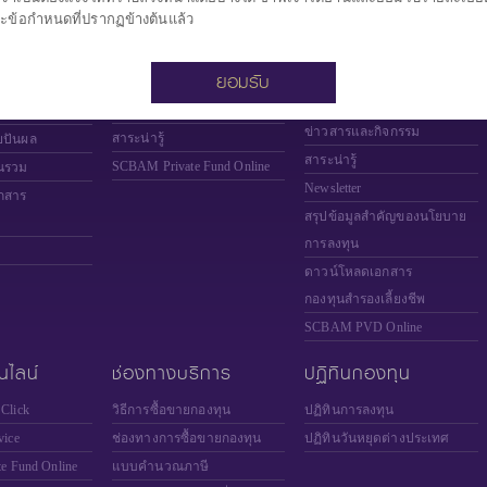
เลี้ยงชีพ
ะข้อกำหนดที่ปรากฏข้างต้นแล้ว
เกี่ยวกับกองทุนส่วนบุคคล
เกี่ยวกับกองทุนสำรองเลี้ยงชีพ
งทุน (NAV)
กองทุนส่วนบุคคล โดย บลจ.
ยอมรับ
กองทุนสำรองเลี้ยงชีพ
ไทยพาณิชย์
งาน
โดย บลจ.ไทยพาณิชย์
ข่าวสารและกิจกรรม
องทุน
ข่าวสารและกิจกรรม
สาระน่ารู้
ยปันผล
สาระน่ารู้
SCBAM
Private Fund Online
นรวม
Newsletter
กสาร
สรุปข้อมูลสำคัญของนโยบาย
การลงทุน
ดาวน์โหลดเอกสาร
กองทุนสำรองเลี้ยงชีพ
SCBAM PVD Online
นไลน์
ช่องทางบริการ
ปฏิทินกองทุน
Click
วิธีการซื้อขายกองทุน
ปฏิทินการลงทุน
ice
ช่องทางการซื้อขายกองทุน
ปฏิทินวันหยุดต่างประเทศ
te Fund Online
แบบคำนวณภาษี