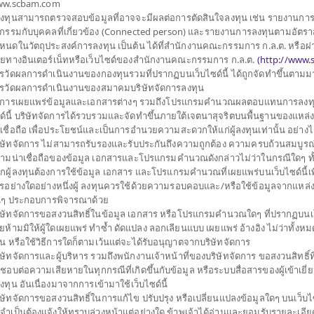
w.scbam.com
้ลงทุนสามารถตรวจสอบข้อมูลที่อาจจะมีผลต่อการตัดสินใจลงทุน เช่น รายงานกา
รกรรมกับบุคคลที่เกี่ยวข้อง (Connected person) และรายงานการลงทุนตามอัตราส
หนดในวัตถุประสงค์การลงทุน เป็นต้น ได้ที่สำนักงานคณะกรรมการ ก.ล.ต. หรือผ่
ายทางอินเตอร์เน็ทหรือเว็บไซด์ของสำนักงานคณะกรรมการ ก.ล.ต.
(
http://www.s
รวัดผลการดำเนินงานของกองทุนรวมที่ปรากฏบนเว็บไซด์นี้ ได้ถูกจัดทำขึ้นตาม
รวัดผลการดำเนินงานของสมาคมบริษัทจัดการลงทุน
การเผยแพร่ข้อมูลและเอกสารต่างๆ รวมถึงโปรแกรมคำนวณผลตอบแทนการลงทุ
ด์นี้ บริษัทจัดการได้รวบรวมและจัดทำขึ้นภายใต้เจตนาสุจริตบนพื้นฐานของแหล่ง ข
าเชื่อถือ เพื่อประโยชน์และเป็นการอำนวยความสะดวกให้แก่ผู้ลงทุนเท่านั้น อย่าง
ิษัทจัดการ ไม่สามารถรับรองและรับประกันถึงความถูกต้อง ความครบถ้วนสมบูรณ
ามน่าเชื่อถือของข้อมูล เอกสารและโปรแกรมคำนวณดังกล่าวไม่ว่าในกรณีใดๆ ทั้งสิ้
กผู้ลงทุนต้องการใช้ข้อมูล เอกสาร และโปรแกรมคำนวณที่เผยแพร่บนเว็บไซด์นี้เพ
รอย่างใดอย่างหนึ่งผู้ ลงทุนควรใช้ด้วยความรอบคอบและ/หรือใช้ข้อมูลจากแหล่ง
่นๆ ประกอบการพิจารณาด้วย
ิษัทจัดการขอสงวนสิทธิ์ในข้อมูล เอกสาร หรือโปรแกรมคำนวณใดๆ ที่ปรากฏบนเว็
ยห้ามมิให้ผู้ใดเผยแพร่ ทำซ้ำ ดัดแปลง ลอกเลียนแบบ เผยแพร่ อ้างอิง ไม่ว่าทั้งห
วน หรือใช้วิธีการใดก็ตามเว้นแต่จะได้รับอนุญาตจากบริษัทจัดการ
ิษัทจัดการและผู้บริหาร รวมถึงพนักงานเจ้าหน้าที่ของบริษัทจัดการ ขอสงวนสิทธิ์ที
กัด
ดชอบต่อความเสียหายในทุกกรณีที่เกิดขึ้นกับข้อมูล หรือระบบสื่อสารของผู้เข้าเยี
้ลงทุน อันเนื่องมาจากการเข้ามาใช้เว็บไซด์นี้
ิษัทจัดการขอสงวนสิทธิ์ในการแก้ไข ปรับปรุง หรือเปลี่ยนแปลงข้อมูลใดๆ บนเว็บไซ
วม
กองทุนส่วนบุคคล
กองทุนสำรอง
่จำเป็นต้องแจ้งให้ทราบล่วงหน้าแต่อย่างใด ข้าพเจ้าได้อ่านและยอมรับรายละเอียด