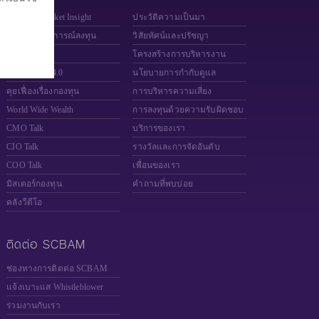
SCBAM Market Insight
ประวัติความเป็นมา
อัพเดทสถานการณ์ลงทุน
วิสัยทัศน์และปรัชญา
Fund Finder
โครงสร้างการบริหารงาน
Money DIY 4.0
นโยบายการกำกับดูแล
คุยเฟื่องเรื่องกองทุน
การบริหารความเสี่ยง
World Wide Wealth
การลงทุนด้วยความรับผิดชอบ
CMO Talk
บริการของเรา
CIO Talk
รางวัลและการจัดอันดับ
COO Talk
เพื่อนของเรา
มิสเตอร์กองทุน
คำถามที่พบบ่อย
คลังวีดีโอ
ติดต่อ SCBAM
ช่องทางการติดต่อ SCBAM
แจ้งเบาะแส Whistleblower
ร่วมงานกับเรา