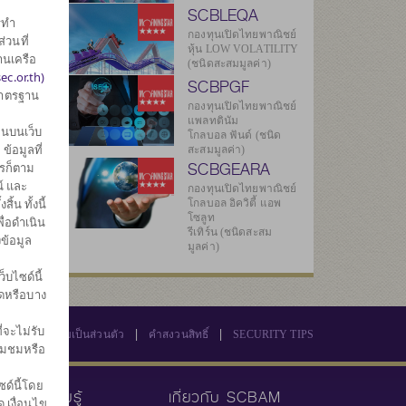
SCBLEQA
รทำ
กองทุนเปิดไทยพาณิชย์
่วนที่
หุ้น LOW VOLATILITY
านเครือ
(ชนิดสะสมมูลค่า)
ec.or.th)
SCBPGF
มาตรฐาน
กองทุนเปิดไทยพาณิชย์
แพลทตินัม
นบนเว็บ
โกลบอล ฟันด์ (ชนิด
้อมูลที่
สะสมมูลค่า)
SCBGEARA
ไรก็ตาม
์ และ
กองทุนเปิดไทยพาณิชย์
น ทั้งนี้
โกลบอล อิควิตี้ แอพ
โซลูท
ื่อดำเนิน
รีเทิร์น (ชนิดสะสม
ข้อมูล
มูลค่า)
บไซด์นี้
มดหรือบาง
่จะไม่รับ
|
|
นโยบายความเป็นส่วนตัว
คำสงวนสิทธิ์
SECURITY TIPS
่ยมชมหรือ
ด์นี้โดย
คลังความรู้
เกี่ยวกับ SCBAM
 เงื่อนไข