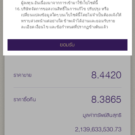
ผู้ลงทุน อันเนื่องมาจากการเข้ามาใช้เว็บไซด์นี้
เสี่ยงที่มีอยู่
บริษัทจัดการขอสงวนสิทธิ์ในการแก้ไข ปรับปรุง หรือ
เปลี่ยนแปลงข้อมูลใดๆ บนเว็บไซด์นี้โดยไม่จำเป็นต้องแจ้งให้
ประเภทกองทุน
กองทุนที่ลงทุนในต่างประเทศ
ทราบล่วงหน้าแต่อย่างใด ข้าพเจ้าได้อ่านและยอมรับราย
ประเภทกองทุนย่อย
เน้นลงทุนในตราสารทุน
ละเอียด เงื่อนไข และข้อกำหนดที่ปรากฏข้างต้นแล้ว
จำนวนเงินลงทุนโครงการ
50,000 ล้าน
ยอมรับ
วันที่จดทะเบียนกองทุน
วันที่ 19 มี.ค. 2556
วันที่ครบอายุกองทุน
N/A
8.4420
ราคาขาย
8.3865
ราคาซื้อคืน
มูลค่าทรัพย์สินสุทธิ
2,139,633,530.73