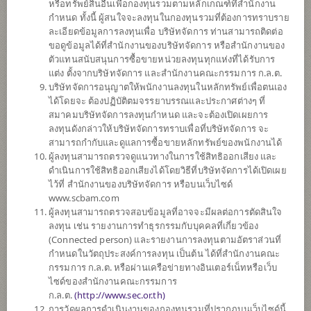
หรือทรัพย์สินอื่นเพื่อกองทุนรวมตามหลักเกณฑ์ที่สำนักงาน
กำหนด ทั้งนี้ ผู้สนใจจะลงทุนในกองทุนรวมที่ต้องการทราบราย
ละเอียดข้อมูลการลงทุนเพื่อ บริษัทจัดการ ท่านสามารถติดต่อ
ตั้งแต่ต้นปี
ขอดูข้อมูลได้ที่สำนักงานของบริษัทจัดการ หรือสำนักงานของ
-5.32%
ตัวแทนสนับสนุนการซื้อขายหน่วยลงทุนทุกแห่งที่ได้รับการ
แต่ง ตั้งจากบริษัทจัดการ และสำนักงานคณะกรรมการ ก.ล.ต.
ข้อมูล ณ
วันที่ 7 สิงหาคม 2569
บริษัทจัดการอนุญาตให้พนักงานลงทุนในหลักทรัพย์เพื่อตนเอง
ได้โดยจะ ต้องปฏิบัติตมจรรยาบรรณและประกาศต่างๆ ที่
มูลค่าหน่วยลงทุน
สมาคมบริษัทจัดการลงทุนกำหนด และจะต้องเปิดเผยการ
8.3932
ลงทุนดังกล่าวให้บริษัทจัดการทราบเพื่อที่บริษัทจัดการ จะ
สามารถกำกับและดูแลการซื้อขายหลักทรัพย์ของพนักงานได้
0.0417
ผู้ลงทุนสามารถตรวจดูแนวทางในการใช้สิทธิออกเสียง และ
ดำเนินการใช้สิทธิออกเสียงได้โดยวิธีที่บริษัทจัดการได้เปิดเผย
ข้อมูล ณ วันที่ 7 ส.ค. 2569
ไว้ที่ สำนักงานของบริษัทจัดการ หรือบนเว็บไซด์
www.scbam.com
*ตามสกุลเงินของกองทุน
ผู้ลงทุนสามารถตรวจสอบข้อมูลที่อาจจะมีผลต่อการตัดสินใจ
ลงทุน เช่น รายงานการทำธุรกรรมกับบุคคลที่เกี่ยวข้อง
ข้อมูลสรุป
(Connected person) และรายงานการลงทุนตามอัตราส่วนที่
กำหนดในวัตถุประสงค์การลงทุน เป็นต้น ได้ที่สำนักงานคณะ
กรรมการ ก.ล.ต. หรือผ่านเครือข่ายทางอินเตอร์เน็ทหรือเว็บ
ผลการ
ดำเนินงาน
ไซด์ของสำนักงานคณะกรรมการ
ก.ล.ต.
(
http://www.sec.or.th)
ข้อมูลการ
สั่งซื้อขาย
การวัดผลการดำเนินงานของกองทุนรวมที่ปรากฏบนเว็บไซด์นี้