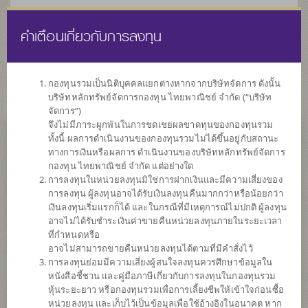
คำเตือนเกี่ยวกับการลงทุน
ไทย
EN
กองทุนรวมเป็นนิติบุคคลแยกต่างหากจากบริษัทจัดการ ดังนั้น
บริษัทหลักทรัพย์จัดการกองทุน ไทยพาณิชย์ จำกัด (“บริษัท
หน้าแรก
รายการกองทุน
ข้อมูลกองทุน
จัดการ”)
จึงไม่มีภาระผูกพันในการชดเชยผลขาดทุนของกองทุนรวม
ทั้งนี้ ผลการดำเนินงานของกองทุนรวมไม่ได้ขึ้นอยู่กับสถานะ
ค้นหากองทุนดีๆ กับ scbam
ทางการเงินหรือผลการ ดำเนินงานของบริษัทหลักทรัพย์จัดการ
กองทุน ไทยพาณิชย์ จำกัด แต่อย่างใด
การลงทุนในหน่วยลงทุนมิใช่การฝากเงินและมีความเสี่ยงของ
การลงทุน ผู้ลงทุนอาจได้รับเงินลงทุนคืนมากกว่าหรือน้อยกว่า
เงินลงทุนเริ่มแรกก็ได้ และในกรณีที่มีเหตุการณ์ไม่ปกติ ผู้ลงทุน
อาจไม่ได้รับชำระเงินค่าขายคืนหน่วยลงทุนภายในระยะเวลา
ที่กำหนดหรือ
อาจไม่สามารถขายคืนหน่วยลงทุนได้ตามที่มีคำสั่งไว้
การลงทุนย่อมมีความเสี่ยงผู้สนใจลงทุนควรศึกษาข้อมูลใน
หนังสือชี้ชวน และคู่มือภาษีเกี่ยวกับการลงทุนในกองทุนรวม
หุ้นระยะยาว หรือกองทุนรวมเพื่อการเลี้ยงชีพให้เข้าใจก่อนซื้อ
หน่วยลงทุน และเก็บไว้เป็นข้อมูลเพื่อใช้อ้างอิงในอนาคต หาก