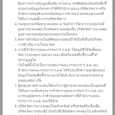
ต้องการทราบข้อมูลเพิ่มเติม ท่านสามารถติดต่อขอรับหนังสือชี้
ชวนส่วนข้อมูลโครงการได้ที่สำนักงานของ บริษัทจัดการ หรือ
สำนักงานของตัวแทนสนับสนุนการขายหน่วยลงทุนทุกแห่งที่
ได้รับการแต่งตั้ง จากบริษัทจัดการ
กองทุนรวมชนิดหน่วยลงทุน ณ วันทำการใด หากกองทุนไม่มี
มูลค่าหน่วยลงทุนในชนิดหน่วยลงทุนนั้น บริษัทจัดการจะแสดง
มูลค่าหน่วยลงทุนของกองทุนรวมนั้นแทน
ผลการดำเนินงานในอดีตของกองทุนมิได้เป็นสิ่งยืนยันถึงผล
การดำเนิน งานในอนาคต
การที่สำนักงานคณะกรรมการ ก.ล.ต. ได้อนุมัติให้จัดตั้งและ
กองทุนเปิดไทยพาณิชย์หุ้นจีน THB เฮ็ดจ์
จัดการกองทุนรวมตามรายละเอียดในหนังสือชี้ชวนที่ได้
ปรากฏอยู่ใน
เว็บไซด์นี้ มิได้เป็นการแสดงว่าคณะกรรมการ ก.ล.ต. และ
(ชนิดสะสมมูลค่า)
สำนักงานคณะกรรมการ ก.ล.ต. ได้รับรองถึงความถูกต้องของ
ข้อมูลในหนังสือชี้ชวน และมิได้ประกันราคาเสนอขายหน่วย
SCBCEH
ลงทุนแต่อย่างใด
ผู้ลงทุนควรตรวจสอบให้แน่ใจว่าผู้ขายหน่วยลงทุนเป็นบุคคลที่
ได้รับความเห็นชอบจากสำนักงานคณะกรรมการ ก.ล.ต. และ
SHARE
ควรขอดูบัตรประจำตัวของบุคคลดังกล่าวที่สำนักงานคณะ
กรรมการ ก.ล.ต. ออกให้ด้วย
ความเสี่ยงสูง
บริษัทจัดการอาจลงทุนในหลักทรัพย์ หรือทรัพย์สินอื่นเพื่อ
6
บริษัทจัดการเช่นเดียวกันกับที่บริษัทจัดการลงทุนใน หลักทรัพย์