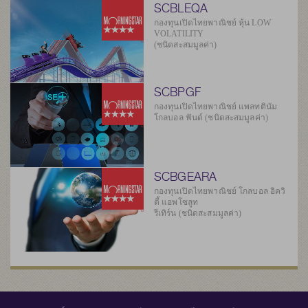
SCBLEQA
กองทุนเปิดไทยพาณิชย์ หุ้น LOW
VOLATILITY
(ชนิดสะสมมูลค่า)
SCBPGF
กองทุนเปิดไทยพาณิชย์ แพลทตินัม
โกลบอล ฟันด์ (ชนิดสะสมมูลค่า)
SCBGEARA
กองทุนเปิดไทยพาณิชย์ โกลบอล อิควิ
ตี้ แอพโซลูท
รีเทิร์น (ชนิดสะสมมูลค่า)