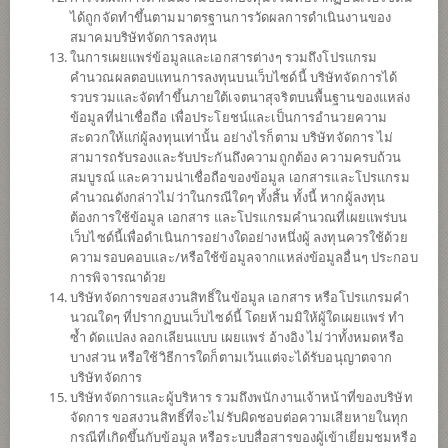
ได้ถูกจัดทำขึ้นตามมาตรฐานการวัดผลการดำเนินงานของ
ดาวน์โหลด
เอกสาร
สมาคมบริษัทจัดการลงทุน
ในการเผยแพร่ข้อมูลและเอกสารต่างๆ รวมถึงโปรแกรม
ปฏิทิน
วันหยุด
คำนวณผลตอบแทนการลงทุนบนเว็บไซด์นี้ บริษัทจัดการได้
รวบรวมและจัดทำขึ้นภายใต้เจตนาสุจริตบนพื้นฐานของแหล่ง
นโยบาย
ข้อมูลที่น่าเชื่อถือ เพื่อประโยชน์และเป็นการอำนวยความ
สะดวกให้แก่ผู้ลงทุนเท่านั้น อย่างไรก็ตาม บริษัทจัดการ ไม่
สามารถรับรองและรับประกันถึงความถูกต้อง ความครบถ้วน
ลงทุนง่ายๆ ผ่าน SCB EASY คลิก
สมบูรณ์ และความน่าเชื่อถือของข้อมูล เอกสารและโปรแกรม
คำนวณดังกล่าวไม่ว่าในกรณีใดๆ ทั้งสิ้น ทั้งนี้ หากผู้ลงทุน
เน้นลงทุนในหน่วยลงทุนของกองทุนรวมต่างประเทศเพียงกองทุน
ต้องการใช้ข้อมูล เอกสาร และโปรแกรมคำนวณที่เผยแพร่บน
เดียว (Feeder Fund) ได้แก่ Hang Seng China Enterprises
เว็บไซด์นี้เพื่อดำเนินการอย่างใดอย่างหนึ่งผู้ ลงทุนควรใช้ด้วย
Index ETF (กองทุนหลัก) กองทุนหลักลงทุนในตราสารทุนที่
ความรอบคอบและ/หรือใช้ข้อมูลจากแหล่งข้อมูลอื่นๆ ประกอบ
สามารถสร้างผลตอบแทนกองทุนก่อนหักค่าธรรมเนียมและค่า
การพิจารณาด้วย
ใช้จ่ายทั้งหมดของกองทุนให้ใกล้เคียงหรือเทียบเท่ากับผล
บริษัทจัดการขอสงวนสิทธิ์ในข้อมูล เอกสาร หรือโปรแกรมคำ
ตอบแทนจากการลงทุนในดัชนี Hang Seng China Enterprises
นวณใดๆ ที่ปรากฏบนเว็บไซด์นี้ โดยห้ามมิให้ผู้ใดเผยแพร่ ทำ
Index (H-Share Index) ให้มากที่สุด
ซ้ำ ดัดแปลง ลอกเลียนแบบ เผยแพร่ อ้างอิง ไม่ว่าทั้งหมดหรือ
กองทุนอาจลงทุนในสัญญาซื้อขายล่วงหน้า (Derivatives) เพื่อ
บางส่วน หรือใช้วิธีการใดก็ตามเว้นแต่จะได้รับอนุญาตจาก
เพิ่มประสิทธิภาพการบริหารการลงทุน (Efficient portfolio
บริษัทจัดการ
management) และ/หรือการบริหารความเสี่ยง โดยป้องกัน
บริษัทจัดการและผู้บริหาร รวมถึงพนักงานเจ้าหน้าที่ของบริษัท
ความเสี่ยงจากอัตราแลกเปลี่ยนของหลักทรัพย์หรือทรัพย์สินใน
จัดการ ขอสงวนสิทธิ์ที่จะไม่รับผิดชอบต่อความเสียหายในทุก
สกุลเงินต่างประเทศที่กองทุนถืออยู่เทียบกับสกุลเงินบาท ณ ขณะ
กรณีที่เกิดขึ้นกับข้อมูล หรือระบบสื่อสารของผู้เข้าเยี่ยมชมหรือ
ใดขณะหนึ่ง ระหว่างร้อยละ 95 ถึงร้อยละ 105 ของมูลค่าความ