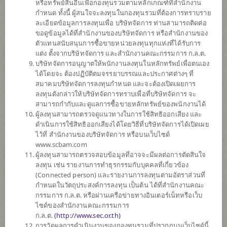
หรือทรัพย์สินอื่นเพื่อกองทุนรวมตามหลักเกณฑ์ที่สำนักงาน
ค่อนข้างสูง
กำหนด ทั้งนี้ ผู้สนใจจะลงทุนในกองทุนรวมที่ต้องการทราบราย
5
ละเอียดข้อมูลการลงทุนเพื่อ บริษัทจัดการ ท่านสามารถติดต่อ
ขอดูข้อมูลได้ที่สำนักงานของบริษัทจัดการ หรือสำนักงานของ
ตัวแทนสนับสนุนการซื้อขายหน่วยลงทุนทุกแห่งที่ได้รับการ
แต่ง ตั้งจากบริษัทจัดการ และสำนักงานคณะกรรมการ ก.ล.ต.
ตั้งแต่ต้นปี
บริษัทจัดการอนุญาตให้พนักงานลงทุนในหลักทรัพย์เพื่อตนเอง
+18.68%
ได้โดยจะ ต้องปฏิบัติตมจรรยาบรรณและประกาศต่างๆ ที่
สมาคมบริษัทจัดการลงทุนกำหนด และจะต้องเปิดเผยการ
ลงทุนดังกล่าวให้บริษัทจัดการทราบเพื่อที่บริษัทจัดการ จะ
ข้อมูล ณ
วันที่ 7 สิงหาคม 2569
สามารถกำกับและดูแลการซื้อขายหลักทรัพย์ของพนักงานได้
มูลค่าหน่วยลงทุน
ผู้ลงทุนสามารถตรวจดูแนวทางในการใช้สิทธิออกเสียง และ
12.2346
ดำเนินการใช้สิทธิออกเสียงได้โดยวิธีที่บริษัทจัดการได้เปิดเผย
ไว้ที่ สำนักงานของบริษัทจัดการ หรือบนเว็บไซด์
-0.0192
www.scbam.com
ผู้ลงทุนสามารถตรวจสอบข้อมูลที่อาจจะมีผลต่อการตัดสินใจ
ข้อมูล ณ วันที่ 7 ส.ค. 2569
ลงทุน เช่น รายงานการทำธุรกรรมกับบุคคลที่เกี่ยวข้อง
(Connected person) และรายงานการลงทุนตามอัตราส่วนที่
กำหนดในวัตถุประสงค์การลงทุน เป็นต้น ได้ที่สำนักงานคณะ
*ตามสกุลเงินของกองทุน
กรรมการ ก.ล.ต. หรือผ่านเครือข่ายทางอินเตอร์เน็ทหรือเว็บ
ไซด์ของสำนักงานคณะกรรมการ
ข้อมูลสรุป
ก.ล.ต.
(
http://www.sec.or.th)
การวัดผลการดำเนินงานของกองทุนรวมที่ปรากฏบนเว็บไซด์นี้