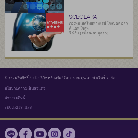
SCBGEARA
กองทุนเปิดไทยพาณิชย์ โกลบอล อิควิ
ตี้ แอพโซลูท
รีเทิร์น (ชนิดสะสมมูลค่า)
© สงวนลิขสิทธิ์ 2559 บริษัทหลักทรัพย์จัดการกองทุนไทยพาณิชย์ จำกัด
นโยบายความเป็นส่วนตัว
คำสงวนสิทธิ์
SECURITY TIPS