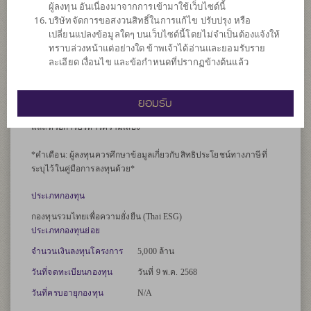
มูลค่าทรัพย์สินสุทธิของกองทุนรวม ทั้งนี้ กองทุนจะมี net exposure ใน
ผู้ลงทุน อันเนื่องมาจากการเข้ามาใช้เว็บไซด์นี้
หุ้นของบริษัทจดทะเบียนข้างต้น โดยเฉลี่ยในรอบปีบัญชีไม่น้อยกว่า
บริษัทจัดการขอสงวนสิทธิ์ในการแก้ไข ปรับปรุง หรือ
ร้อยละ 65 ของมูลค่าทรัพย์สินสุทธิของกองทุนรวม และไม่เกินร้อยละ 70
เปลี่ยนแปลงข้อมูลใดๆ บนเว็บไซด์นี้โดยไม่จำเป็นต้องแจ้งให้
ของมูลค่าทรัพย์สินสุทธิของกองทุนรวม
ทราบล่วงหน้าแต่อย่างใด ข้าพเจ้าได้อ่านและยอมรับราย
กองทุนอาจลงทุนในหน่วยลงทุนของกองทุนรวมซึ่งอยู่ภายใต้การ
ละเอียด เงื่อนไข และข้อกำหนดที่ปรากฏข้างต้นแล้ว
จัดการของบริษัทจัดการ โดยเฉลี่ยในรอบปีบัญชีไม่เกินร้อยละ 20 ของ
มูลค่าทรัพย์สินสุทธิของกองทุน
ยอมรับ
กองทุนอาจลงทุนในสัญญาซื้อขายล่วงหน้า (Derivatives) เพื่อเพิ่ม
ประสิทธิภาพการบริหารการลงทุน (Efficient portfolio management)
และ/หรือการบริหารความเสี่ยง
*คำเตือน: ผู้ลงทุนควรศึกษาข้อมูลเกี่ยวกับสิทธิประโยชน์ทางภาษีที่
ระบุไว้ในคู่มือการลงทุนด้วย*
ประเภทกองทุน
กองทุนรวมไทยเพื่อความยั่งยืน (Thai ESG)
ประเภทกองทุนย่อย
จำนวนเงินลงทุนโครงการ
5,000 ล้าน
วันที่จดทะเบียนกองทุน
วันที่ 9 พ.ค. 2568
วันที่ครบอายุกองทุน
N/A