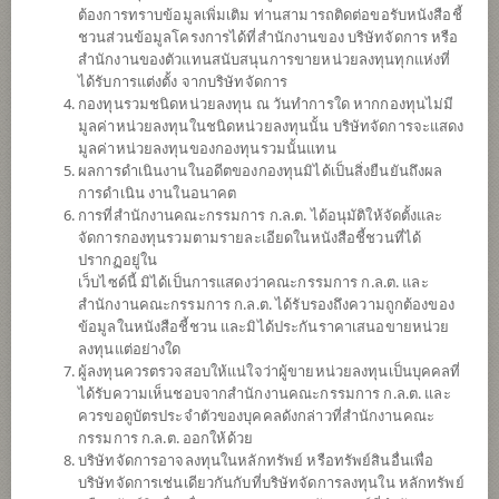
ต้องการทราบข้อมูลเพิ่มเติม ท่านสามารถติดต่อขอรับหนังสือชี้
ชวนส่วนข้อมูลโครงการได้ที่สำนักงานของ บริษัทจัดการ หรือ
สำนักงานของตัวแทนสนับสนุนการขายหน่วยลงทุนทุกแห่งที่
ได้รับการแต่งตั้ง จากบริษัทจัดการ
กองทุนรวมชนิดหน่วยลงทุน ณ วันทำการใด หากกองทุนไม่มี
มูลค่าหน่วยลงทุนในชนิดหน่วยลงทุนนั้น บริษัทจัดการจะแสดง
มูลค่าหน่วยลงทุนของกองทุนรวมนั้นแทน
ผลการดำเนินงานในอดีตของกองทุนมิได้เป็นสิ่งยืนยันถึงผล
การดำเนิน งานในอนาคต
การที่สำนักงานคณะกรรมการ ก.ล.ต. ได้อนุมัติให้จัดตั้งและ
กองทุนเปิดไทยพาณิชย์ ผสม 70 ไทยเพื่อ
จัดการกองทุนรวมตามรายละเอียดในหนังสือชี้ชวนที่ได้
ปรากฏอยู่ใน
เว็บไซด์นี้ มิได้เป็นการแสดงว่าคณะกรรมการ ก.ล.ต. และ
ความยั่งยืนแบบพิเศษ
สำนักงานคณะกรรมการ ก.ล.ต. ได้รับรองถึงความถูกต้องของ
ข้อมูลในหนังสือชี้ชวน และมิได้ประกันราคาเสนอขายหน่วย
(ชนิดสะสมมูลค่า 2025)
ลงทุนแต่อย่างใด
ผู้ลงทุนควรตรวจสอบให้แน่ใจว่าผู้ขายหน่วยลงทุนเป็นบุคคลที่
SCBT70X(25A)
ได้รับความเห็นชอบจากสำนักงานคณะกรรมการ ก.ล.ต. และ
ควรขอดูบัตรประจำตัวของบุคคลดังกล่าวที่สำนักงานคณะ
กรรมการ ก.ล.ต. ออกให้ด้วย
SHARE
บริษัทจัดการอาจลงทุนในหลักทรัพย์ หรือทรัพย์สินอื่นเพื่อ
บริษัทจัดการเช่นเดียวกันกับที่บริษัทจัดการลงทุนใน หลักทรัพย์
ความเสี่ยงปานกลาง