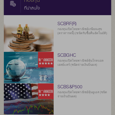
กองทุน
ที่น่าสนใจ
SCBRF(R)
กองทุนเปิดไทยพาณิชย์เกษียณสุข
(ตราสารหนี้) (ชนิดรับซื้อคืนอัตโนมัติ)
SCBGHC
กองทุนเปิดไทยพาณิชย์หุ้นโกลบอล
เฮลธ์แคร์ (ชนิดจ่ายเงินปันผล)
SCBS&P500
กองทุนเปิดไทยพาณิชย์หุ้นยูเอส (ชนิด
จ่ายเงินปันผล)