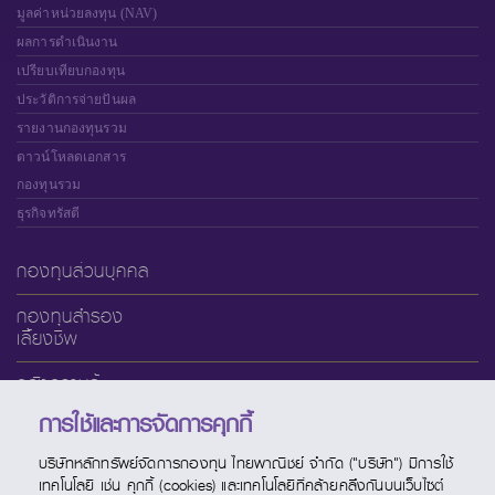
มูลค่าหน่วยลงทุน (NAV)
ผลการดำเนินงาน
เปรียบเทียบกองทุน
ประวัติการจ่ายปันผล
รายงานกองทุนรวม
ดาวน์โหลดเอกสาร
กองทุนรวม
ธุรกิจทรัสตี
กองทุนส่วนบุคคล
กองทุนสำรอง
เลี้ยงชีพ
คลังความรู้
การใช้และการจัดการคุกกี้
เกี่ยวกับ SCBAM
บริษัทหลักทรัพย์จัดการกองทุน ไทยพาณิชย์ จำกัด ("บริษัท") มีการใช้
บริการออนไลน์
เทคโนโลยี เช่น คุกกี้ (cookies) และเทคโนโลยีที่คล้ายคลึงกันบนเว็บไซต์