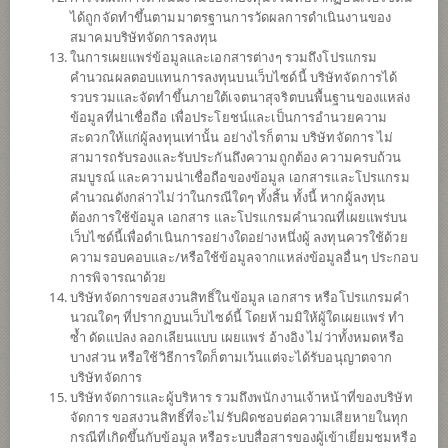
ผลการ
ดำเนินงาน
ได้ถูกจัดทำขึ้นตามมาตรฐานการวัดผลการดำเนินงานของ
สมาคมบริษัทจัดการลงทุน
ข้อมูลการ
สั่งซื้อขาย
ในการเผยแพร่ข้อมูลและเอกสารต่างๆ รวมถึงโปรแกรม
คำนวณผลตอบแทนการลงทุนบนเว็บไซด์นี้ บริษัทจัดการได้
ดาวน์โหลด
เอกสาร
รวบรวมและจัดทำขึ้นภายใต้เจตนาสุจริตบนพื้นฐานของแหล่ง
ข้อมูลที่น่าเชื่อถือ เพื่อประโยชน์และเป็นการอำนวยความ
สะดวกให้แก่ผู้ลงทุนเท่านั้น อย่างไรก็ตาม บริษัทจัดการ ไม่
นโยบาย
สามารถรับรองและรับประกันถึงความถูกต้อง ความครบถ้วน
สมบูรณ์ และความน่าเชื่อถือของข้อมูล เอกสารและโปรแกรม
กองทุนจะลงทุนในหุ้นของบริษัทจดทะเบียนในตลาดหลักทรัพย์แห่ง
คำนวณดังกล่าวไม่ว่าในกรณีใดๆ ทั้งสิ้น ทั้งนี้ หากผู้ลงทุน
ประเทศไทยบนกระดานหลักและ/หรือตลาดหลักทรัพย์เอ็มเอ ไอ โดยจะ
ต้องการใช้ข้อมูล เอกสาร และโปรแกรมคำนวณที่เผยแพร่บน
เน้นลงทุนในบริษัทที่มีความโดดเด่นในการบริหารจัดการด้านสิ่ง
เว็บไซด์นี้เพื่อดำเนินการอย่างใดอย่างหนึ่งผู้ ลงทุนควรใช้ด้วย
แวดล้อม (Environment) หรือด้านความยั่งยืน (Environmental, Social
ความรอบคอบและ/หรือใช้ข้อมูลจากแหล่งข้อมูลอื่นๆ ประกอบ
and Governance: ESG) และ/หรือบริษัทที่ช่วยลดผลกระทบของการ
การพิจารณาด้วย
เปลี่ยนแปลงของสภาพภูมิอากาศ ซึ่งมีแผนการจัดการ และการตั้งเป้า
บริษัทจัดการขอสงวนสิทธิ์ในข้อมูล เอกสาร หรือโปรแกรมคำ
หมายเพื่อให้บรรลุเป้าหมายในการลดปริมาณการปล่อยก๊าซเรือน
นวณใดๆ ที่ปรากฏบนเว็บไซด์นี้ โดยห้ามมิให้ผู้ใดเผยแพร่ ทำ
กระจกของประเทศไทย และ/หรือบริษัทจดทะเบียนที่มีธรรมาภิบาล
ซ้ำ ดัดแปลง ลอกเลียนแบบ เผยแพร่ อ้างอิง ไม่ว่าทั้งหมดหรือ
(Governance) และจะลงทุนในตราสารหนี้เพื่ออนุรักษ์สิ่งแวดล้อม (green
บางส่วน หรือใช้วิธีการใดก็ตามเว้นแต่จะได้รับอนุญาตจาก
bond) ตราสารหนี้เพื่อความยั่งยืน (sustainability bond) หรือตราสารหนี้
บริษัทจัดการ
ส่งเสริมความยั่งยืน (sustainability - linked bond) ซึ่งผ่านกระบวนการ
บริษัทจัดการและผู้บริหาร รวมถึงพนักงานเจ้าหน้าที่ของบริษัท
วิเคราะห์การลงทุนแบบ ESG Integration โดยมี net exposure ใน
จัดการ ขอสงวนสิทธิ์ที่จะไม่รับผิดชอบต่อความเสียหายในทุก
ทรัพย์สินดังกล่าว โดยเฉลี่ยในรอบปีบัญชีไม่น้อยกว่าร้อยละ 80 ของ
กรณีที่เกิดขึ้นกับข้อมูล หรือระบบสื่อสารของผู้เข้าเยี่ยมชมหรือ