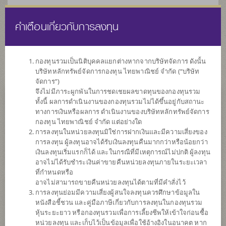
คำเตือนเกี่ยวกับการลงทุน
ไทย
EN
กองทุนรวมเป็นนิติบุคคลแยกต่างหากจากบริษัทจัดการ ดังนั้น
บริษัทหลักทรัพย์จัดการกองทุน ไทยพาณิชย์ จำกัด (“บริษัท
หน้าแรก
รายการกองทุน
ข้อมูลกองทุน
จัดการ”)
จึงไม่มีภาระผูกพันในการชดเชยผลขาดทุนของกองทุนรวม
ทั้งนี้ ผลการดำเนินงานของกองทุนรวมไม่ได้ขึ้นอยู่กับสถานะ
ค้นหากองทุนดีๆ กับ scbam
ทางการเงินหรือผลการ ดำเนินงานของบริษัทหลักทรัพย์จัดการ
กองทุน ไทยพาณิชย์ จำกัด แต่อย่างใด
การลงทุนในหน่วยลงทุนมิใช่การฝากเงินและมีความเสี่ยงของ
การลงทุน ผู้ลงทุนอาจได้รับเงินลงทุนคืนมากกว่าหรือน้อยกว่า
เงินลงทุนเริ่มแรกก็ได้ และในกรณีที่มีเหตุการณ์ไม่ปกติ ผู้ลงทุน
อาจไม่ได้รับชำระเงินค่าขายคืนหน่วยลงทุนภายในระยะเวลา
ที่กำหนดหรือ
อาจไม่สามารถขายคืนหน่วยลงทุนได้ตามที่มีคำสั่งไว้
การลงทุนย่อมมีความเสี่ยงผู้สนใจลงทุนควรศึกษาข้อมูลใน
หนังสือชี้ชวน และคู่มือภาษีเกี่ยวกับการลงทุนในกองทุนรวม
หุ้นระยะยาว หรือกองทุนรวมเพื่อการเลี้ยงชีพให้เข้าใจก่อนซื้อ
หน่วยลงทุน และเก็บไว้เป็นข้อมูลเพื่อใช้อ้างอิงในอนาคต หาก