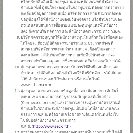
หรือทรัพย์สินอื่นเพื่อกองทุนรวมตามหลักเกณฑ์ที่สำนักงาน
6
กำหนด ทั้งนี้ ผู้สนใจจะลงทุนในกองทุนรวมที่ต้องการทราบราย
ละเอียดข้อมูลการลงทุนเพื่อ บริษัทจัดการ ท่านสามารถติดต่อ
ขอดูข้อมูลได้ที่สำนักงานของบริษัทจัดการ หรือสำนักงานของ
ตัวแทนสนับสนุนการซื้อขายหน่วยลงทุนทุกแห่งที่ได้รับการ
ตั้งแต่ต้นปี
แต่ง ตั้งจากบริษัทจัดการ และสำนักงานคณะกรรมการ ก.ล.ต.
+6.77%
บริษัทจัดการอนุญาตให้พนักงานลงทุนในหลักทรัพย์เพื่อตนเอง
ได้โดยจะ ต้องปฏิบัติตมจรรยาบรรณและประกาศต่างๆ ที่
สมาคมบริษัทจัดการลงทุนกำหนด และจะต้องเปิดเผยการ
ข้อมูล ณ
วันที่ 4 สิงหาคม 2569
ลงทุนดังกล่าวให้บริษัทจัดการทราบเพื่อที่บริษัทจัดการ จะ
มูลค่าหน่วยลงทุน
สามารถกำกับและดูแลการซื้อขายหลักทรัพย์ของพนักงานได้
15.8310
ผู้ลงทุนสามารถตรวจดูแนวทางในการใช้สิทธิออกเสียง และ
ดำเนินการใช้สิทธิออกเสียงได้โดยวิธีที่บริษัทจัดการได้เปิดเผย
0.2125
ไว้ที่ สำนักงานของบริษัทจัดการ หรือบนเว็บไซด์
www.scbam.com
ข้อมูล ณ วันที่ 4 ส.ค. 2569
ผู้ลงทุนสามารถตรวจสอบข้อมูลที่อาจจะมีผลต่อการตัดสินใจ
ลงทุน เช่น รายงานการทำธุรกรรมกับบุคคลที่เกี่ยวข้อง
(Connected person) และรายงานการลงทุนตามอัตราส่วนที่
*ตามสกุลเงินของกองทุน
กำหนดในวัตถุประสงค์การลงทุน เป็นต้น ได้ที่สำนักงานคณะ
กรรมการ ก.ล.ต. หรือผ่านเครือข่ายทางอินเตอร์เน็ทหรือเว็บ
ข้อมูลสรุป
ไซด์ของสำนักงานคณะกรรมการ
ก.ล.ต.
(
http://www.sec.or.th)
ผลการ
ดำเนินงาน
การวัดผลการดำเนินงานของกองทุนรวมที่ปรากฏบนเว็บไซด์นี้