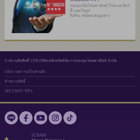
กองทุนเปิดไทยพาณิชย์ โกลบอล อิควิ
ตี้ แอพโซลูท
รีเทิร์น (ชนิดสะสมมูลค่า)
© สงวนลิขสิทธิ์ 2559 บริษัทหลักทรัพย์จัดการกองทุนไทยพาณิชย์ จำกัด
นโยบายความเป็นส่วนตัว
คำสงวนสิทธิ์
SECURITY TIPS
SCBAM