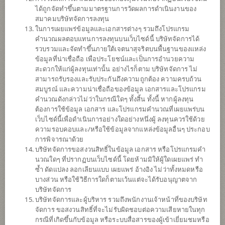
ได้ถูกจัดทำขึ้นตามมาตรฐานการวัดผลการดำเนินงานของ
ข้อมูลการ
สั่งซื้อขาย
สมาคมบริษัทจัดการลงทุน
ในการเผยแพร่ข้อมูลและเอกสารต่างๆ รวมถึงโปรแกรม
ดาวน์โหลด
เอกสาร
คำนวณผลตอบแทนการลงทุนบนเว็บไซด์นี้ บริษัทจัดการได้
รวบรวมและจัดทำขึ้นภายใต้เจตนาสุจริตบนพื้นฐานของแหล่ง
ปฏิทิน
วันหยุด
ข้อมูลที่น่าเชื่อถือ เพื่อประโยชน์และเป็นการอำนวยความ
สะดวกให้แก่ผู้ลงทุนเท่านั้น อย่างไรก็ตาม บริษัทจัดการ ไม่
สามารถรับรองและรับประกันถึงความถูกต้อง ความครบถ้วน
นโยบาย
สมบูรณ์ และความน่าเชื่อถือของข้อมูล เอกสารและโปรแกรม
คำนวณดังกล่าวไม่ว่าในกรณีใดๆ ทั้งสิ้น ทั้งนี้ หากผู้ลงทุน
ลงทุนง่ายๆ ผ่าน SCB EASY คลิก
ต้องการใช้ข้อมูล เอกสาร และโปรแกรมคำนวณที่เผยแพร่บน
เว็บไซด์นี้เพื่อดำเนินการอย่างใดอย่างหนึ่งผู้ ลงทุนควรใช้ด้วย
เน้นลงทุนในหน่วยลงทุนของกองทุนรวมต่างประเทศเพียงกองทุน
ความรอบคอบและ/หรือใช้ข้อมูลจากแหล่งข้อมูลอื่นๆ ประกอบ
เดียว (Feeder Fund) ได้แก่ Fidelity Funds - Global
การพิจารณาด้วย
Demographics Fund, class Y-ACC-USD (กองทุนหลัก) กองทุน
บริษัทจัดการขอสงวนสิทธิ์ในข้อมูล เอกสาร หรือโปรแกรมคำ
หลักลงทุนในหุ้นของบริษัททั่วโลกที่ได้ประโยชน์จากการ
นวณใดๆ ที่ปรากฏบนเว็บไซด์นี้ โดยห้ามมิให้ผู้ใดเผยแพร่ ทำ
เปลี่ยนแปลงโครงสร้างประชากร ได้แก่ ธุรกิจการแพทย์และ
ซ้ำ ดัดแปลง ลอกเลียนแบบ เผยแพร่ อ้างอิง ไม่ว่าทั้งหมดหรือ
อุตสาหกรรมการบริโภคที่ได้รับประโยชน์จากอายุของประชากร
บางส่วน หรือใช้วิธีการใดก็ตามเว้นแต่จะได้รับอนุญาตจาก
ที่ยืนยาวขึ้น จำนวนของประชากรชนชั้นกลางที่เพิ่มปริมาณสูง
บริษัทจัดการ
ขึ้น และการเติบโตของประชากร เป็นต้น โดยทรัพย์สินที่ลงทุนจะ
บริษัทจัดการและผู้บริหาร รวมถึงพนักงานเจ้าหน้าที่ของบริษัท
มีการลงทุนในตลาดเกิดใหม่ไม่เกิน 30% ของมูลค่าทรัพย์สิน
จัดการ ขอสงวนสิทธิ์ที่จะไม่รับผิดชอบต่อความเสียหายในทุก
กองทุนอาจลงทุนในสัญญาซื้อขายล่วงหน้า (Derivatives) เพื่อ
กรณีที่เกิดขึ้นกับข้อมูล หรือระบบสื่อสารของผู้เข้าเยี่ยมชมหรือ