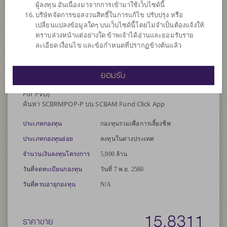
เพิ่มประสิทธิภาพการบริหารการลงทุน (Efficient portfolio
ผู้ลงทุน อันเนื่องมาจากการเข้ามาใช้เว็บไซด์นี้
management) และ/หรือการบริหารความเสี่ยง โดยป้องกัน
บริษัทจัดการขอสงวนสิทธิ์ในการแก้ไข ปรับปรุง หรือ
ความเสี่ยงจากอัตราแลกเปลี่ยน (Hedging) ตามดุลยพินิจของผู้
เปลี่ยนแปลงข้อมูลใดๆ บนเว็บไซด์นี้โดยไม่จำเป็นต้องแจ้งให้
จัดการกองทุน
ทราบล่วงหน้าแต่อย่างใด ข้าพเจ้าได้อ่านและยอมรับราย
ละเอียด เงื่อนไข และข้อกำหนดที่ปรากฏข้างต้นแล้ว
*คำเตือน: ผู้ลงทุนควรศึกษาสิทธิประโยชน์ทางภาษีที่ระบุไว้ใน
คู่มือการลงทุนของกองทุน RMF ก่อนตัดสินใจลงทุน**
ยอมรับ
รองรับการโอนย้ายเงินลงทุนจากกองทุนสำรองเลี้ยงชีพ (RMF
For PVD)
ค้นหา SCBRMPOP-P บน SCBAM Fund Click App
ประเภทกองทุน
กองทุนรวมเพื่อการเลี้ยงชีพ
ประเภทกองทุนย่อย
ลงทุนในต่างประเทศ
จำนวนเงินลงทุนโครงการ
5,000 ล้าน
วันที่จดทะเบียนกองทุน
วันที่ 7 พ.ย. 2560
วันที่ครบอายุกองทุน
N/A
15.8311
ราคาขาย