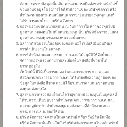
ต้องการทราบข้อมูลเพิ่มเติม ท่านสามารถติดต่อขอรับหนังสือชี้
ชวนส่วนข้อมูลโครงการได้ที่สำนักงานของ บริษัทจัดการ หรือ
สำนักงานของตัวแทนสนับสนุนการขายหน่วยลงทุนทุกแห่งที่
ได้รับการแต่งตั้ง จากบริษัทจัดการ
กองทุนรวมชนิดหน่วยลงทุน ณ วันทำการใด หากกองทุนไม่มี
มูลค่าหน่วยลงทุนในชนิดหน่วยลงทุนนั้น บริษัทจัดการจะแสดง
มูลค่าหน่วยลงทุนของกองทุนรวมนั้นแทน
ผลการดำเนินงานในอดีตของกองทุนมิได้เป็นสิ่งยืนยันถึงผล
การดำเนิน งานในอนาคต
การที่สำนักงานคณะกรรมการ ก.ล.ต. ได้อนุมัติให้จัดตั้งและ
กองทุนเปิดไทยพาณิชย์ โกลบอล
จัดการกองทุนรวมตามรายละเอียดในหนังสือชี้ชวนที่ได้
ปรากฏอยู่ใน
เว็บไซด์นี้ มิได้เป็นการแสดงว่าคณะกรรมการ ก.ล.ต. และ
เวลท์ พลัส เพื่อการเลี้ยงชีพ
สำนักงานคณะกรรมการ ก.ล.ต. ได้รับรองถึงความถูกต้องของ
ข้อมูลในหนังสือชี้ชวน และมิได้ประกันราคาเสนอขายหน่วย
SCBRMGWP
ลงทุนแต่อย่างใด
ผู้ลงทุนควรตรวจสอบให้แน่ใจว่าผู้ขายหน่วยลงทุนเป็นบุคคลที่
ได้รับความเห็นชอบจากสำนักงานคณะกรรมการ ก.ล.ต. และ
SHARE
ควรขอดูบัตรประจำตัวของบุคคลดังกล่าวที่สำนักงานคณะ
กรรมการ ก.ล.ต. ออกให้ด้วย
ความเสี่ยงปานกลาง
บริษัทจัดการอาจลงทุนในหลักทรัพย์ หรือทรัพย์สินอื่นเพื่อ
ค่อนข้างสูง
บริษัทจัดการเช่นเดียวกันกับที่บริษัทจัดการลงทุนใน หลักทรัพย์