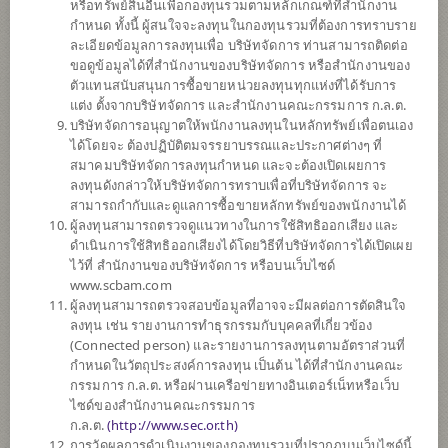
5
หรือทรัพย์สินอื่นเพื่อกองทุนรวมตามหลักเกณฑ์ที่สำนักงาน
กำหนด ทั้งนี้ ผู้สนใจจะลงทุนในกองทุนรวมที่ต้องการทราบราย
ละเอียดข้อมูลการลงทุนเพื่อ บริษัทจัดการ ท่านสามารถติดต่อ
ขอดูข้อมูลได้ที่สำนักงานของบริษัทจัดการ หรือสำนักงานของ
ตั้งแต่ต้นปี
ตัวแทนสนับสนุนการซื้อขายหน่วยลงทุนทุกแห่งที่ได้รับการ
0
แต่ง ตั้งจากบริษัทจัดการ และสำนักงานคณะกรรมการ ก.ล.ต.
บริษัทจัดการอนุญาตให้พนักงานลงทุนในหลักทรัพย์เพื่อตนเอง
ข้อมูล ณ
ได้โดยจะ ต้องปฏิบัติตมจรรยาบรรณและประกาศต่างๆ ที่
สมาคมบริษัทจัดการลงทุนกำหนด และจะต้องเปิดเผยการ
มูลค่าหน่วยลงทุน
ลงทุนดังกล่าวให้บริษัทจัดการทราบเพื่อที่บริษัทจัดการ จะ
14.8490
สามารถกำกับและดูแลการซื้อขายหลักทรัพย์ของพนักงานได้
ผู้ลงทุนสามารถตรวจดูแนวทางในการใช้สิทธิออกเสียง และ
-0.0373
ดำเนินการใช้สิทธิออกเสียงได้โดยวิธีที่บริษัทจัดการได้เปิดเผย
ไว้ที่ สำนักงานของบริษัทจัดการ หรือบนเว็บไซด์
ข้อมูล ณ วันที่ 5 ส.ค. 2569
www.scbam.com
ผู้ลงทุนสามารถตรวจสอบข้อมูลที่อาจจะมีผลต่อการตัดสินใจ
ลงทุน เช่น รายงานการทำธุรกรรมกับบุคคลที่เกี่ยวข้อง
*ตามสกุลเงินของกองทุน
(Connected person) และรายงานการลงทุนตามอัตราส่วนที่
กำหนดในวัตถุประสงค์การลงทุน เป็นต้น ได้ที่สำนักงานคณะ
ข้อมูลสรุป
กรรมการ ก.ล.ต. หรือผ่านเครือข่ายทางอินเตอร์เน็ทหรือเว็บ
ไซด์ของสำนักงานคณะกรรมการ
ผลการ
ดำเนินงาน
ก.ล.ต.
(
http://www.sec.or.th)
การวัดผลการดำเนินงานของกองทุนรวมที่ปรากฏบนเว็บไซด์นี้