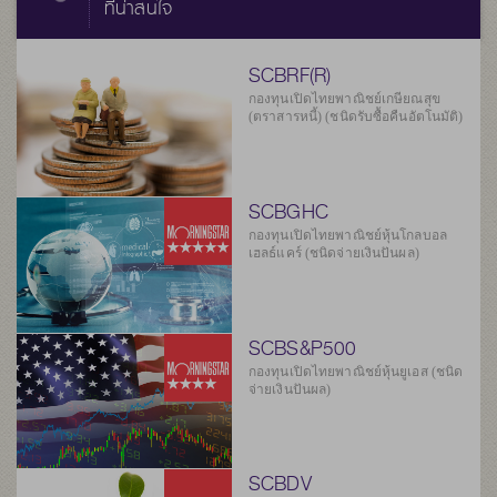
ที่น่าสนใจ
SCBRF(R)
กองทุนเปิดไทยพาณิชย์เกษียณสุข
(ตราสารหนี้) (ชนิดรับซื้อคืนอัตโนมัติ)
SCBGHC
กองทุนเปิดไทยพาณิชย์หุ้นโกลบอล
เฮลธ์แคร์ (ชนิดจ่ายเงินปันผล)
SCBS&P500
กองทุนเปิดไทยพาณิชย์หุ้นยูเอส (ชนิด
จ่ายเงินปันผล)
SCBDV