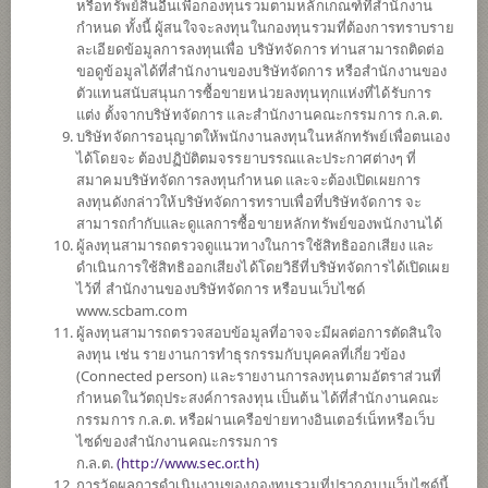
5
หรือทรัพย์สินอื่นเพื่อกองทุนรวมตามหลักเกณฑ์ที่สำนักงาน
กำหนด ทั้งนี้ ผู้สนใจจะลงทุนในกองทุนรวมที่ต้องการทราบราย
ละเอียดข้อมูลการลงทุนเพื่อ บริษัทจัดการ ท่านสามารถติดต่อ
ขอดูข้อมูลได้ที่สำนักงานของบริษัทจัดการ หรือสำนักงานของ
ตั้งแต่ต้นปี
ตัวแทนสนับสนุนการซื้อขายหน่วยลงทุนทุกแห่งที่ได้รับการ
+9.57%
แต่ง ตั้งจากบริษัทจัดการ และสำนักงานคณะกรรมการ ก.ล.ต.
บริษัทจัดการอนุญาตให้พนักงานลงทุนในหลักทรัพย์เพื่อตนเอง
ข้อมูล ณ
วันที่ 4 สิงหาคม 2569
ได้โดยจะ ต้องปฏิบัติตมจรรยาบรรณและประกาศต่างๆ ที่
สมาคมบริษัทจัดการลงทุนกำหนด และจะต้องเปิดเผยการ
มูลค่าหน่วยลงทุน
ลงทุนดังกล่าวให้บริษัทจัดการทราบเพื่อที่บริษัทจัดการ จะ
12.6895
สามารถกำกับและดูแลการซื้อขายหลักทรัพย์ของพนักงานได้
ผู้ลงทุนสามารถตรวจดูแนวทางในการใช้สิทธิออกเสียง และ
0.1881
ดำเนินการใช้สิทธิออกเสียงได้โดยวิธีที่บริษัทจัดการได้เปิดเผย
ไว้ที่ สำนักงานของบริษัทจัดการ หรือบนเว็บไซด์
ข้อมูล ณ วันที่ 4 ส.ค. 2569
www.scbam.com
ผู้ลงทุนสามารถตรวจสอบข้อมูลที่อาจจะมีผลต่อการตัดสินใจ
ลงทุน เช่น รายงานการทำธุรกรรมกับบุคคลที่เกี่ยวข้อง
*ตามสกุลเงินของกองทุน
(Connected person) และรายงานการลงทุนตามอัตราส่วนที่
กำหนดในวัตถุประสงค์การลงทุน เป็นต้น ได้ที่สำนักงานคณะ
ข้อมูลสรุป
กรรมการ ก.ล.ต. หรือผ่านเครือข่ายทางอินเตอร์เน็ทหรือเว็บ
ไซด์ของสำนักงานคณะกรรมการ
ผลการ
ดำเนินงาน
ก.ล.ต.
(
http://www.sec.or.th)
การวัดผลการดำเนินงานของกองทุนรวมที่ปรากฏบนเว็บไซด์นี้