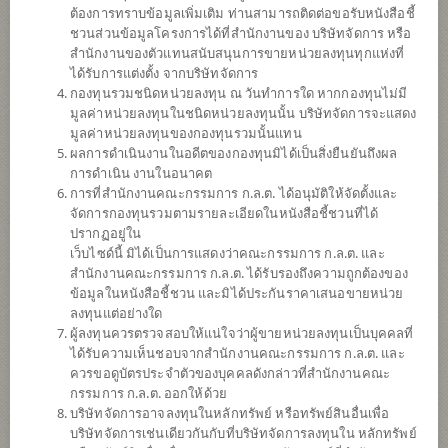
ต้องการทราบข้อมูลเพิ่มเติม ท่านสามารถติดต่อขอรับหนังสือชี้
ชวนส่วนข้อมูลโครงการได้ที่สำนักงานของ บริษัทจัดการ หรือ
สำนักงานของตัวแทนสนับสนุนการขายหน่วยลงทุนทุกแห่งที่
ได้รับการแต่งตั้ง จากบริษัทจัดการ
กองทุนรวมชนิดหน่วยลงทุน ณ วันทำการใด หากกองทุนไม่มี
มูลค่าหน่วยลงทุนในชนิดหน่วยลงทุนนั้น บริษัทจัดการจะแสดง
มูลค่าหน่วยลงทุนของกองทุนรวมนั้นแทน
ผลการดำเนินงานในอดีตของกองทุนมิได้เป็นสิ่งยืนยันถึงผล
การดำเนิน งานในอนาคต
การที่สำนักงานคณะกรรมการ ก.ล.ต. ได้อนุมัติให้จัดตั้งและ
กองทุนเปิดไทยพาณิชย์ โกลบอล
จัดการกองทุนรวมตามรายละเอียดในหนังสือชี้ชวนที่ได้
ปรากฏอยู่ใน
เว็บไซด์นี้ มิได้เป็นการแสดงว่าคณะกรรมการ ก.ล.ต. และ
เวลท์ เพื่อการเลี้ยงชีพ
สำนักงานคณะกรรมการ ก.ล.ต. ได้รับรองถึงความถูกต้องของ
ข้อมูลในหนังสือชี้ชวน และมิได้ประกันราคาเสนอขายหน่วย
SCBRMGW
ลงทุนแต่อย่างใด
ผู้ลงทุนควรตรวจสอบให้แน่ใจว่าผู้ขายหน่วยลงทุนเป็นบุคคลที่
ได้รับความเห็นชอบจากสำนักงานคณะกรรมการ ก.ล.ต. และ
SHARE
ควรขอดูบัตรประจำตัวของบุคคลดังกล่าวที่สำนักงานคณะ
กรรมการ ก.ล.ต. ออกให้ด้วย
ความเสี่ยงปานกลาง
บริษัทจัดการอาจลงทุนในหลักทรัพย์ หรือทรัพย์สินอื่นเพื่อ
ค่อนข้างสูง
บริษัทจัดการเช่นเดียวกันกับที่บริษัทจัดการลงทุนใน หลักทรัพย์