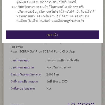
ผู้ลงทุน อันเนื่องมาจากการเข้ามาใช้เว็บไซด์นี้
ความเสี่ยงจากอัตราแลกเปลี่ยนของหลักทรัพย์หรือทรัพย์สินใน
บริษัทจัดการขอสงวนสิทธิ์ในการแก้ไข ปรับปรุง หรือ
สกุลเงินต่างประเทศที่กองทุนถืออยู่เทียบกับสกุลเงินบาท ณ ขณะ
เปลี่ยนแปลงข้อมูลใดๆ บนเว็บไซด์นี้โดยไม่จำเป็นต้องแจ้งให้
ใดขณะหนึ่ง ระหว่างร้อยละ 95 ถึงร้อยละ 105 ของมูลค่าความ
ทราบล่วงหน้าแต่อย่างใด ข้าพเจ้าได้อ่านและยอมรับราย
เสี่ยงที่มีอยู่
ละเอียด เงื่อนไข และข้อกำหนดที่ปรากฏข้างต้นแล้ว
*คำเตือน: ผู้ลงทุนควรศึกษาสิทธิประโยชน์ทางภาษีที่ระบุไว้ใน
คู่มือการลงทุนของกองทุน RMF ก่อนตัดสินใจลงทุน**
ยอมรับ
รองรับการโอนย้ายเงินลงทุนจากกองทุนสำรองเลี้ยงชีพ (RMF
For PVD)
ค้นหา SCBRMGW-P บน SCBAM Fund Click App
ประเภทกองทุน
กองทุนรวมเพื่อการเลี้ยงชีพ
ประเภทกองทุนย่อย
ลงทุนในต่างประเทศ
จำนวนเงินลงทุนโครงการ
2,000 ล้าน
วันที่จดทะเบียนกองทุน
วันที่ 19 ก.ย. 2555
วันที่ครบอายุกองทุน
N/A