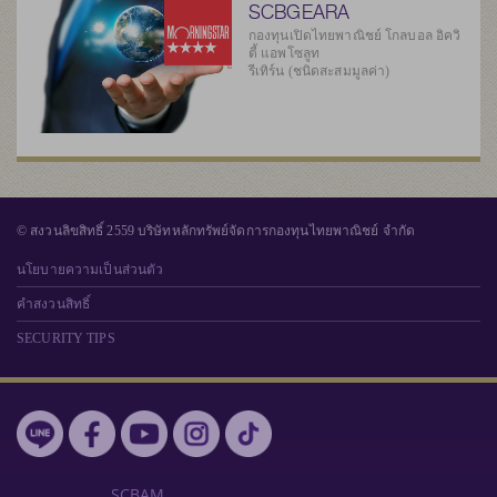
SCBGEARA
กองทุนเปิดไทยพาณิชย์ โกลบอล อิควิ
ตี้ แอพโซลูท
รีเทิร์น (ชนิดสะสมมูลค่า)
© สงวนลิขสิทธิ์ 2559 บริษัทหลักทรัพย์จัดการกองทุนไทยพาณิชย์ จำกัด
นโยบายความเป็นส่วนตัว
คำสงวนสิทธิ์
SECURITY TIPS
SCBAM