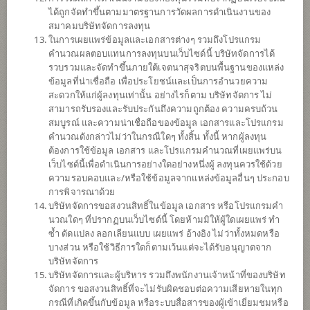
ข้อมูลการ
สั่งซื้อขาย
ได้ถูกจัดทำขึ้นตามมาตรฐานการวัดผลการดำเนินงานของ
สมาคมบริษัทจัดการลงทุน
ดาวน์โหลด
เอกสาร
ในการเผยแพร่ข้อมูลและเอกสารต่างๆ รวมถึงโปรแกรม
คำนวณผลตอบแทนการลงทุนบนเว็บไซด์นี้ บริษัทจัดการได้
ปฏิทิน
วันหยุด
รวบรวมและจัดทำขึ้นภายใต้เจตนาสุจริตบนพื้นฐานของแหล่ง
ข้อมูลที่น่าเชื่อถือ เพื่อประโยชน์และเป็นการอำนวยความ
นโยบาย
สะดวกให้แก่ผู้ลงทุนเท่านั้น อย่างไรก็ตาม บริษัทจัดการ ไม่
สามารถรับรองและรับประกันถึงความถูกต้อง ความครบถ้วน
สมบูรณ์ และความน่าเชื่อถือของข้อมูล เอกสารและโปรแกรม
ลงทุนง่ายๆ ผ่าน SCB EASY คลิก
คำนวณดังกล่าวไม่ว่าในกรณีใดๆ ทั้งสิ้น ทั้งนี้ หากผู้ลงทุน
ต้องการใช้ข้อมูล เอกสาร และโปรแกรมคำนวณที่เผยแพร่บน
ลงทุนในหน่วยลงทุนของกองทุนรวม/กองทุนรวมอีทีเอฟต่าง
เว็บไซด์นี้เพื่อดำเนินการอย่างใดอย่างหนึ่งผู้ ลงทุนควรใช้ด้วย
ประเทศ เช่น กองทุนรวมตราสารหนี้ต่างประเทศ กองทุนรวม
ความรอบคอบและ/หรือใช้ข้อมูลจากแหล่งข้อมูลอื่นๆ ประกอบ
ตราสารแห่งทุนต่างประเทศ กองทุนรวมสินค้าโภคภัณฑ์ เป็นต้น
การพิจารณาด้วย
โดยเฉลี่ยในรอบปีบัญชีไม่น้อยกว่า 80% ของ NAV ซึ่งการกระจา
บริษัทจัดการขอสงวนสิทธิ์ในข้อมูล เอกสาร หรือโปรแกรมคำ
ยการลงทุนในหน่วยลงทุนของกองทุนรวมต่างประเทศดังกล่าว
นวณใดๆ ที่ปรากฏบนเว็บไซด์นี้ โดยห้ามมิให้ผู้ใดเผยแพร่ ทำ
ขึ้นอยู่กับดุลยพินิจของผู้จัดการกองทุน กองทุนอาจลงทุนใน
ซ้ำ ดัดแปลง ลอกเลียนแบบ เผยแพร่ อ้างอิง ไม่ว่าทั้งหมดหรือ
หน่วยลงทุนของกองทุนรวม หรือกองทุนรวมโครงสร้างพื้นฐาน
บางส่วน หรือใช้วิธีการใดก็ตามเว้นแต่จะได้รับอนุญาตจาก
(Infra) ซึ่งอยู่ภายใต้การจัดการของบริษัทจัดการในสัดส่วนไม่
บริษัทจัดการ
เกิน 100% ของ NAV
บริษัทจัดการและผู้บริหาร รวมถึงพนักงานเจ้าหน้าที่ของบริษัท
กองทุนอาจลงทุนในสัญญาซื้อขายล่วงหน้า (Derivatives) เพื่อ
จัดการ ขอสงวนสิทธิ์ที่จะไม่รับผิดชอบต่อความเสียหายในทุก
เพิ่มประสิทธิภาพการบริหารการลงทุน (Efficient portfolio
กรณีที่เกิดขึ้นกับข้อมูล หรือระบบสื่อสารของผู้เข้าเยี่ยมชมหรือ
management) และ/หรือการบริหารความเสี่ยง โดยป้องกัน