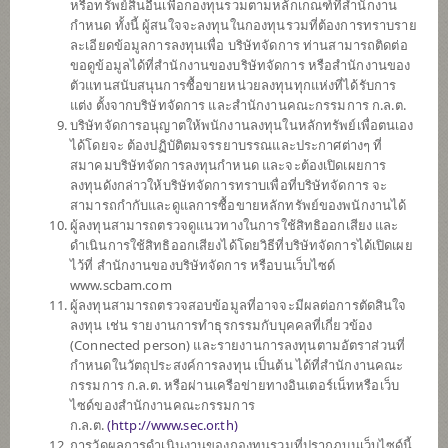
หรือทรัพย์สินอื่นเพื่อกองทุนรวมตามหลักเกณฑ์ที่สำนักงาน
SCBINCA
กำหนด ทั้งนี้ ผู้สนใจจะลงทุนในกองทุนรวมที่ต้องการทราบราย
กองทุนเปิดไทยพาณิชย์ อินคัม
ละเอียดข้อมูลการลงทุนเพื่อ บริษัทจัดการ ท่านสามารถติดต่อ
(ชนิดสะสมมูลค่า)
ขอดูข้อมูลได้ที่สำนักงานของบริษัทจัดการ หรือสำนักงานของ
ตัวแทนสนับสนุนการซื้อขายหน่วยลงทุนทุกแห่งที่ได้รับการ
แต่ง ตั้งจากบริษัทจัดการ และสำนักงานคณะกรรมการ ก.ล.ต.
บริษัทจัดการอนุญาตให้พนักงานลงทุนในหลักทรัพย์เพื่อตนเอง
SCBLEQA
ได้โดยจะ ต้องปฏิบัติตมจรรยาบรรณและประกาศต่างๆ ที่
กองทุนเปิดไทยพาณิชย์ หุ้น LOW
สมาคมบริษัทจัดการลงทุนกำหนด และจะต้องเปิดเผยการ
VOLATILITY
ลงทุนดังกล่าวให้บริษัทจัดการทราบเพื่อที่บริษัทจัดการ จะ
(ชนิดสะสมมูลค่า)
สามารถกำกับและดูแลการซื้อขายหลักทรัพย์ของพนักงานได้
ผู้ลงทุนสามารถตรวจดูแนวทางในการใช้สิทธิออกเสียง และ
ดำเนินการใช้สิทธิออกเสียงได้โดยวิธีที่บริษัทจัดการได้เปิดเผย
SCBPGF
ไว้ที่ สำนักงานของบริษัทจัดการ หรือบนเว็บไซด์
กองทุนเปิดไทยพาณิชย์ แพลทตินัม
www.scbam.com
โกลบอล ฟันด์ (ชนิดสะสมมูลค่า)
ผู้ลงทุนสามารถตรวจสอบข้อมูลที่อาจจะมีผลต่อการตัดสินใจ
ลงทุน เช่น รายงานการทำธุรกรรมกับบุคคลที่เกี่ยวข้อง
(Connected person) และรายงานการลงทุนตามอัตราส่วนที่
กำหนดในวัตถุประสงค์การลงทุน เป็นต้น ได้ที่สำนักงานคณะ
SCBGEARA
กรรมการ ก.ล.ต. หรือผ่านเครือข่ายทางอินเตอร์เน็ทหรือเว็บ
กองทุนเปิดไทยพาณิชย์ โกลบอล อิควิ
ไซด์ของสำนักงานคณะกรรมการ
ตี้ แอพโซลูท
ก.ล.ต.
(
http://www.sec.or.th)
รีเทิร์น (ชนิดสะสมมูลค่า)
การวัดผลการดำเนินงานของกองทุนรวมที่ปรากฏบนเว็บไซด์นี้