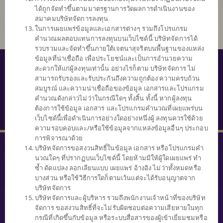
ได้ถูกจัดทำขึ้นตามมาตรฐานการวัดผลการดำเนินงานของ
สมาคมบริษัทจัดการลงทุน
ในการเผยแพร่ข้อมูลและเอกสารต่างๆ รวมถึงโปรแกรม
คำนวณผลตอบแทนการลงทุนบนเว็บไซด์นี้ บริษัทจัดการได้
รวบรวมและจัดทำขึ้นภายใต้เจตนาสุจริตบนพื้นฐานของแหล่ง
ข้อมูลที่น่าเชื่อถือ เพื่อประโยชน์และเป็นการอำนวยความ
© สงวนลิขสิทธิ์ 2559 บริษัทหลักทรัพย์จัดการกองทุนไทยพาณิชย์ จำกัด
สะดวกให้แก่ผู้ลงทุนเท่านั้น อย่างไรก็ตาม บริษัทจัดการ ไม่
สามารถรับรองและรับประกันถึงความถูกต้อง ความครบถ้วน
นโยบายความเป็นส่วนตัว
สมบูรณ์ และความน่าเชื่อถือของข้อมูล เอกสารและโปรแกรม
คำนวณดังกล่าวไม่ว่าในกรณีใดๆ ทั้งสิ้น ทั้งนี้ หากผู้ลงทุน
คำสงวนสิทธิ์
ต้องการใช้ข้อมูล เอกสาร และโปรแกรมคำนวณที่เผยแพร่บน
SECURITY TIPS
เว็บไซด์นี้เพื่อดำเนินการอย่างใดอย่างหนึ่งผู้ ลงทุนควรใช้ด้วย
ความรอบคอบและ/หรือใช้ข้อมูลจากแหล่งข้อมูลอื่นๆ ประกอบ
การพิจารณาด้วย
บริษัทจัดการขอสงวนสิทธิ์ในข้อมูล เอกสาร หรือโปรแกรมคำ
นวณใดๆ ที่ปรากฏบนเว็บไซด์นี้ โดยห้ามมิให้ผู้ใดเผยแพร่ ทำ
ซ้ำ ดัดแปลง ลอกเลียนแบบ เผยแพร่ อ้างอิง ไม่ว่าทั้งหมดหรือ
บางส่วน หรือใช้วิธีการใดก็ตามเว้นแต่จะได้รับอนุญาตจาก
SCBAM
บริษัทจัดการ
Client Relations
บริษัทจัดการและผู้บริหาร รวมถึงพนักงานเจ้าหน้าที่ของบริษัท
0 2777 7777
จัดการ ขอสงวนสิทธิ์ที่จะไม่รับผิดชอบต่อความเสียหายในทุก
หรือ
กรณีที่เกิดขึ้นกับข้อมูล หรือระบบสื่อสารของผู้เข้าเยี่ยมชมหรือ