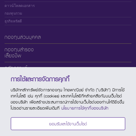
ดาวน์โหลดเอกสาร
กองทุนรวม
ธุรกิจทรัสตี
กองทุนส่วนบุคคล
กองทุนสำรอง
เลี้ยงชีพ
คลังความรู้
การใช้และการจัดการคุกกี้
เกี่ยวกับ SCBAM
บริษัทหลักทรัพย์จัดการกองทุน ไทยพาณิชย์ จำกัด ("บริษัท") มีการใช้
บริการออนไลน์
เทคโนโลยี เช่น คุกกี้ (cookies) และเทคโนโลยีที่คล้ายคลึงกันบนเว็บไซต์
ของบริษัท เพื่อสร้างประสบการณ์การใช้งานเว็บไซต์ของท่านให้ดียิ่งขึ้น
ช่องทางบริการ
โปรดอ่านรายละเอียดเพิ่มเติมที่
นโยบายการใช้คุกกี้ของบริษัท
ปฏิทินกองทุน
ยอมรับและใช้งานเว็บไซต์
ติดต่อ SCBAM