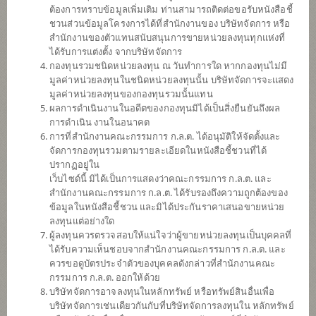
(ตราสารหนี้) (ชนิดรับซื้อคืนอัตโนมัติ)
ต้องการทราบข้อมูลเพิ่มเติม ท่านสามารถติดต่อขอรับหนังสือชี้
ชวนส่วนข้อมูลโครงการได้ที่สำนักงานของ บริษัทจัดการ หรือ
สำนักงานของตัวแทนสนับสนุนการขายหน่วยลงทุนทุกแห่งที่
ได้รับการแต่งตั้ง จากบริษัทจัดการ
SCBGHC
กองทุนรวมชนิดหน่วยลงทุน ณ วันทำการใด หากกองทุนไม่มี
มูลค่าหน่วยลงทุนในชนิดหน่วยลงทุนนั้น บริษัทจัดการจะแสดง
กองทุนเปิดไทยพาณิชย์หุ้นโกลบอล
เฮลธ์แคร์ (ชนิดจ่ายเงินปันผล)
มูลค่าหน่วยลงทุนของกองทุนรวมนั้นแทน
ผลการดำเนินงานในอดีตของกองทุนมิได้เป็นสิ่งยืนยันถึงผล
การดำเนิน งานในอนาคต
การที่สำนักงานคณะกรรมการ ก.ล.ต. ได้อนุมัติให้จัดตั้งและ
SCBS&P500
จัดการกองทุนรวมตามรายละเอียดในหนังสือชี้ชวนที่ได้
ปรากฏอยู่ใน
กองทุนเปิดไทยพาณิชย์หุ้นยูเอส (ชนิด
เว็บไซด์นี้ มิได้เป็นการแสดงว่าคณะกรรมการ ก.ล.ต. และ
จ่ายเงินปันผล)
สำนักงานคณะกรรมการ ก.ล.ต. ได้รับรองถึงความถูกต้องของ
ข้อมูลในหนังสือชี้ชวน และมิได้ประกันราคาเสนอขายหน่วย
ลงทุนแต่อย่างใด
SCBDV
ผู้ลงทุนควรตรวจสอบให้แน่ใจว่าผู้ขายหน่วยลงทุนเป็นบุคคลที่
ได้รับความเห็นชอบจากสำนักงานคณะกรรมการ ก.ล.ต. และ
กองทุนเปิดไทยพาณิชย์หุ้นทุนปันผล
ควรขอดูบัตรประจำตัวของบุคคลดังกล่าวที่สำนักงานคณะ
(ชนิดจ่ายเงินปันผล)
กรรมการ ก.ล.ต. ออกให้ด้วย
บริษัทจัดการอาจลงทุนในหลักทรัพย์ หรือทรัพย์สินอื่นเพื่อ
บริษัทจัดการเช่นเดียวกันกับที่บริษัทจัดการลงทุนใน หลักทรัพย์