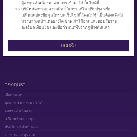
ผู้ลงทุน อันเนื่องมาจากการเข้ามาใช้เว็บไซด์นี้
0 2949 1500
บริษัทจัดการขอสงวนสิทธิ์ในการแก้ไข ปรับปรุง หรือ
ทุกวันทำการ (จันทร์ - ศุกร์)
เปลี่ยนแปลงข้อมูลใดๆ บนเว็บไซด์นี้โดยไม่จำเป็นต้องแจ้งให้
เวลา 8.30 น. - 17.00 น.
ทราบล่วงหน้าแต่อย่างใด ข้าพเจ้าได้อ่านและยอมรับราย
ละเอียด เงื่อนไข และข้อกำหนดที่ปรากฏข้างต้นแล้ว
ยอมรับ
"ผู้ลงทุนควรทำความเข้าใจ ลักษณะสินค้า เงื่อนไข ผลตอบแทน และความ
เสี่ยงก่อนตัดสินใจ"
กองทุนรวม
เลือกกองทุน
มูลค่าหน่วยลงทุน (NAV)
ผลการดำเนินงาน
เปรียบเทียบกองทุน
ประวัติการจ่ายปันผล
รายงานกองทุนรวม