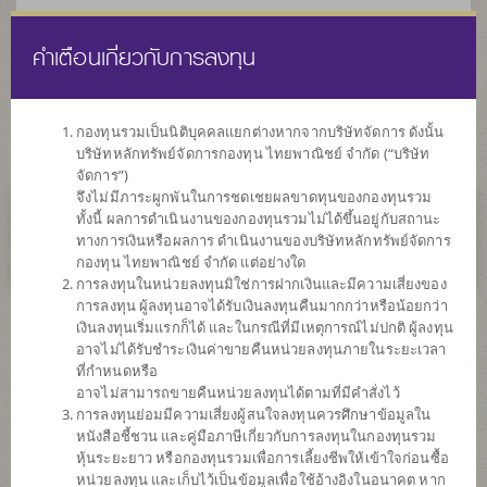
คำเตือนเกี่ยวกับการลงทุน
ไทย
EN
กองทุนรวมเป็นนิติบุคคลแยกต่างหากจากบริษัทจัดการ ดังนั้น
บริษัทหลักทรัพย์จัดการกองทุน ไทยพาณิชย์ จำกัด (“บริษัท
หน้าแรก
รายการกองทุน
ข้อมูลกองทุน
จัดการ”)
จึงไม่มีภาระผูกพันในการชดเชยผลขาดทุนของกองทุนรวม
ทั้งนี้ ผลการดำเนินงานของกองทุนรวมไม่ได้ขึ้นอยู่กับสถานะ
ไม่พบข้อมูล / Not found
ทางการเงินหรือผลการ ดำเนินงานของบริษัทหลักทรัพย์จัดการ
กองทุน ไทยพาณิชย์ จำกัด แต่อย่างใด
การลงทุนในหน่วยลงทุนมิใช่การฝากเงินและมีความเสี่ยงของ
การลงทุน ผู้ลงทุนอาจได้รับเงินลงทุนคืนมากกว่าหรือน้อยกว่า
เงินลงทุนเริ่มแรกก็ได้ และในกรณีที่มีเหตุการณ์ไม่ปกติ ผู้ลงทุน
กองทุน
อาจไม่ได้รับชำระเงินค่าขายคืนหน่วยลงทุนภายในระยะเวลา
ที่กำหนดหรือ
ที่น่าสนใจ
อาจไม่สามารถขายคืนหน่วยลงทุนได้ตามที่มีคำสั่งไว้
การลงทุนย่อมมีความเสี่ยงผู้สนใจลงทุนควรศึกษาข้อมูลใน
หนังสือชี้ชวน และคู่มือภาษีเกี่ยวกับการลงทุนในกองทุนรวม
SCBRF(R)
หุ้นระยะยาว หรือกองทุนรวมเพื่อการเลี้ยงชีพให้เข้าใจก่อนซื้อ
หน่วยลงทุน และเก็บไว้เป็นข้อมูลเพื่อใช้อ้างอิงในอนาคต หาก
กองทุนเปิดไทยพาณิชย์เกษียณสุข