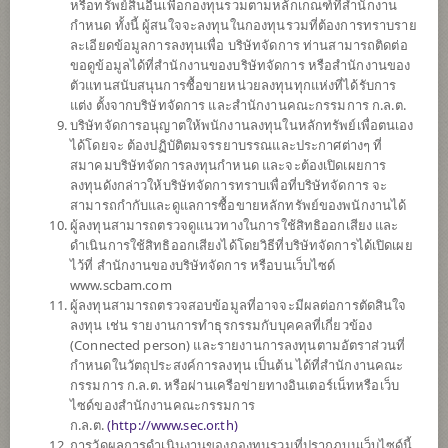
หรือทรัพย์สินอื่นเพื่อกองทุนรวมตามหลักเกณฑ์ที่สำนักงาน
กำหนด ทั้งนี้ ผู้สนใจจะลงทุนในกองทุนรวมที่ต้องการทราบราย
ละเอียดข้อมูลการลงทุนเพื่อ บริษัทจัดการ ท่านสามารถติดต่อ
ตั้งแต่ต้นปี
ขอดูข้อมูลได้ที่สำนักงานของบริษัทจัดการ หรือสำนักงานของ
-4.97%
ตัวแทนสนับสนุนการซื้อขายหน่วยลงทุนทุกแห่งที่ได้รับการ
แต่ง ตั้งจากบริษัทจัดการ และสำนักงานคณะกรรมการ ก.ล.ต.
ข้อมูล ณ
วันที่ 5 สิงหาคม 2569
บริษัทจัดการอนุญาตให้พนักงานลงทุนในหลักทรัพย์เพื่อตนเอง
ได้โดยจะ ต้องปฏิบัติตมจรรยาบรรณและประกาศต่างๆ ที่
มูลค่าหน่วยลงทุน
สมาคมบริษัทจัดการลงทุนกำหนด และจะต้องเปิดเผยการ
7.6820
ลงทุนดังกล่าวให้บริษัทจัดการทราบเพื่อที่บริษัทจัดการ จะ
สามารถกำกับและดูแลการซื้อขายหลักทรัพย์ของพนักงานได้
0.1284
ผู้ลงทุนสามารถตรวจดูแนวทางในการใช้สิทธิออกเสียง และ
ดำเนินการใช้สิทธิออกเสียงได้โดยวิธีที่บริษัทจัดการได้เปิดเผย
ข้อมูล ณ วันที่ 5 ส.ค. 2569
ไว้ที่ สำนักงานของบริษัทจัดการ หรือบนเว็บไซด์
www.scbam.com
*ตามสกุลเงินของกองทุน
ผู้ลงทุนสามารถตรวจสอบข้อมูลที่อาจจะมีผลต่อการตัดสินใจ
ลงทุน เช่น รายงานการทำธุรกรรมกับบุคคลที่เกี่ยวข้อง
ข้อมูลสรุป
(Connected person) และรายงานการลงทุนตามอัตราส่วนที่
กำหนดในวัตถุประสงค์การลงทุน เป็นต้น ได้ที่สำนักงานคณะ
กรรมการ ก.ล.ต. หรือผ่านเครือข่ายทางอินเตอร์เน็ทหรือเว็บ
ผลการ
ดำเนินงาน
ไซด์ของสำนักงานคณะกรรมการ
ก.ล.ต.
(
http://www.sec.or.th)
ข้อมูลการ
สั่งซื้อขาย
การวัดผลการดำเนินงานของกองทุนรวมที่ปรากฏบนเว็บไซด์นี้