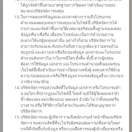
ได้ถูกจัดทำขึ้นตามมาตรฐานการวัดผลการดำเนินงานของ
ดาวน์โหลด
เอกสาร
สมาคมบริษัทจัดการลงทุน
ในการเผยแพร่ข้อมูลและเอกสารต่างๆ รวมถึงโปรแกรม
ปฏิทิน
วันหยุด
คำนวณผลตอบแทนการลงทุนบนเว็บไซด์นี้ บริษัทจัดการได้
รวบรวมและจัดทำขึ้นภายใต้เจตนาสุจริตบนพื้นฐานของแหล่ง
นโยบาย
ข้อมูลที่น่าเชื่อถือ เพื่อประโยชน์และเป็นการอำนวยความ
สะดวกให้แก่ผู้ลงทุนเท่านั้น อย่างไรก็ตาม บริษัทจัดการ ไม่
สามารถรับรองและรับประกันถึงความถูกต้อง ความครบถ้วน
เน้นลงทุนในหน่วยลงทุนของกองทุนรวมต่างประเทศเพียงกองทุนเดียว
สมบูรณ์ และความน่าเชื่อถือของข้อมูล เอกสารและโปรแกรม
(Feeder Fund) ได้แก่ Morgan Stanley Investment Funds - US Growth
คำนวณดังกล่าวไม่ว่าในกรณีใดๆ ทั้งสิ้น ทั้งนี้ หากผู้ลงทุน
Fund (กองทุนหลัก) Class Z Accumulation สกุลเงิน USD กองทุนหลักมี
ต้องการใช้ข้อมูล เอกสาร และโปรแกรมคำนวณที่เผยแพร่บน
วัตถุประสงค์สร้างผลตอบแทนระยะยาวจากการเติบโตของเงินต้นใน
เว็บไซด์นี้เพื่อดำเนินการอย่างใดอย่างหนึ่งผู้ ลงทุนควรใช้ด้วย
สกุลเงินดอลลาร์สหรัฐ โดยลงทุนในตราสารทุนของบริษัทในประเทศ
ความรอบคอบและ/หรือใช้ข้อมูลจากแหล่งข้อมูลอื่นๆ ประกอบ
สหรัฐอเมริกาที่มุ่งเน้นการเติบโตอย่างมีคุณภาพ และอาจมีการลงทุน
การพิจารณาด้วย
เสริมในหลักทรัพย์นอกประเทศสหรัฐอเมริกา ทั้งนี้ กองทุนหลักอาจ
บริษัทจัดการขอสงวนสิทธิ์ในข้อมูล เอกสาร หรือโปรแกรมคำ
ลงทุนในหุ้นจีน China A-Shares ได้สูงสุดไม่เกิน 10% ของสินทรัพย์สุทธิ
นวณใดๆ ที่ปรากฏบนเว็บไซด์นี้ โดยห้ามมิให้ผู้ใดเผยแพร่ ทำ
ผ่านระบบ Stock Connect
ซ้ำ ดัดแปลง ลอกเลียนแบบ เผยแพร่ อ้างอิง ไม่ว่าทั้งหมดหรือ
กองทุนอาจลงทุนในหน่วยลงทุนของกองทุนรวม หรือกองทุนรวม
บางส่วน หรือใช้วิธีการใดก็ตามเว้นแต่จะได้รับอนุญาตจาก
อสังหาริมทรัพย์ (กอง1) หรือทรัสต์เพื่อการลงทุนในอสังหาริมทรัพย์
บริษัทจัดการ
(REITs) หรือกองทุนรวมโครงสร้างพื้นฐาน (infra) ซึ่งอยู่ภายใต้การ
บริษัทจัดการและผู้บริหาร รวมถึงพนักงานเจ้าหน้าที่ของบริษัท
จัดการของบริษัทจัดการในสัดส่วนไม่เกิน 100% ของ NAV
จัดการ ขอสงวนสิทธิ์ที่จะไม่รับผิดชอบต่อความเสียหายในทุก
กองทุนอาจลงทุนในสัญญาซื้อขายล่วงหน้า (Derivatives) เพื่อเพิ่ม
กรณีที่เกิดขึ้นกับข้อมูล หรือระบบสื่อสารของผู้เข้าเยี่ยมชมหรือ
ประสิทธิภาพการบริหารการลงทุน (Efficient portfolio management)