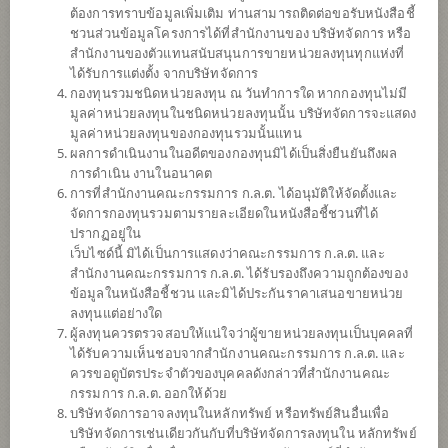
ต้องการทราบข้อมูลเพิ่มเติม ท่านสามารถติดต่อขอรับหนังสือชี้
ชวนส่วนข้อมูลโครงการได้ที่สำนักงานของ บริษัทจัดการ หรือ
สำนักงานของตัวแทนสนับสนุนการขายหน่วยลงทุนทุกแห่งที่
ได้รับการแต่งตั้ง จากบริษัทจัดการ
กองทุนรวมชนิดหน่วยลงทุน ณ วันทำการใด หากกองทุนไม่มี
มูลค่าหน่วยลงทุนในชนิดหน่วยลงทุนนั้น บริษัทจัดการจะแสดง
มูลค่าหน่วยลงทุนของกองทุนรวมนั้นแทน
ผลการดำเนินงานในอดีตของกองทุนมิได้เป็นสิ่งยืนยันถึงผล
การดำเนิน งานในอนาคต
การที่สำนักงานคณะกรรมการ ก.ล.ต. ได้อนุมัติให้จัดตั้งและ
กองทุนเปิดไทยพาณิชย์ หุ้นยูเอส แอคทีฟ
จัดการกองทุนรวมตามรายละเอียดในหนังสือชี้ชวนที่ได้
ปรากฏอยู่ใน
เว็บไซด์นี้ มิได้เป็นการแสดงว่าคณะกรรมการ ก.ล.ต. และ
(ชนิดสะสมมูลค่า)
สำนักงานคณะกรรมการ ก.ล.ต. ได้รับรองถึงความถูกต้องของ
ข้อมูลในหนังสือชี้ชวน และมิได้ประกันราคาเสนอขายหน่วย
SCBUSAA
ลงทุนแต่อย่างใด
ผู้ลงทุนควรตรวจสอบให้แน่ใจว่าผู้ขายหน่วยลงทุนเป็นบุคคลที่
ได้รับความเห็นชอบจากสำนักงานคณะกรรมการ ก.ล.ต. และ
SHARE
ควรขอดูบัตรประจำตัวของบุคคลดังกล่าวที่สำนักงานคณะ
กรรมการ ก.ล.ต. ออกให้ด้วย
ความเสี่ยงสูง
บริษัทจัดการอาจลงทุนในหลักทรัพย์ หรือทรัพย์สินอื่นเพื่อ
6
บริษัทจัดการเช่นเดียวกันกับที่บริษัทจัดการลงทุนใน หลักทรัพย์