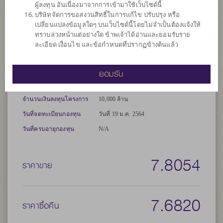
ผู้ลงทุน อันเนื่องมาจากการเข้ามาใช้เว็บไซด์นี้
และ/หรือการบริหารความเสี่ยง โดยป้องกันความเสี่ยงจากอัตราแลก
บริษัทจัดการขอสงวนสิทธิ์ในการแก้ไข ปรับปรุง หรือ
เปลี่ยน (Hedging) ตามดุลยพินิจของผู้จัดการกองทุน
เปลี่ยนแปลงข้อมูลใดๆ บนเว็บไซด์นี้โดยไม่จำเป็นต้องแจ้งให้
ทราบล่วงหน้าแต่อย่างใด ข้าพเจ้าได้อ่านและยอมรับราย
ลงทุนง่ายๆ ได้หลายช่องทาง |
▼
ละเอียด เงื่อนไข และข้อกำหนดที่ปรากฏข้างต้นแล้ว
ประเภทกองทุน
กองทุนที่ลงทุนในต่างประเทศ
ยอมรับ
ประเภทกองทุนย่อย
เน้นลงทุนในตราสารทุน
จำนวนเงินลงทุนโครงการ
10,000 ล้าน
วันที่จดทะเบียนกองทุน
วันที่ 19 ม.ค. 2564
วันที่ครบอายุกองทุน
N/A
7.8054
ราคาขาย
7.6820
ราคาซื้อคืน