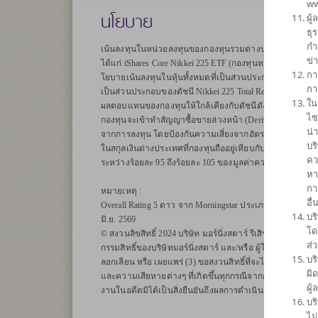
ww
นโยบาย
ผู
ธุ
กำ
เน้นลงทุนในหน่วยลงทุนของกองทุนรวมต่างประเทศเพียงกองท
ข่
ได้แก่ iShares Core Nikkei 225 ETF (กองทุนหลัก) ในสกุลเง
กา
โยบายเน้นลงทุนในหุ้นทั้งหมดที่เป็นส่วนประกอบ รวมถึงที่ถ
กา
เป็นส่วนประกอบของดัชนี Nikkei 225 Total Return Index โดยม
ใน
ผลตอบแทนของกองทุนให้ใกล้เคียงกับดัชนีดังกล่าว
ไซ
กองทุนจะเข้าทำสัญญาซื้อขายล่วงหน้า (Derivatives) เพื่อป้อ
น่
จากการลงทุน โดยป้องกันความเสี่ยงจากอัตราแลกเปลี่ยนของ
บร
ในสกุลเงินต่างประเทศที่กองทุนถืออยู่เทียบกับสกุลเงินบา
คว
ระหว่างร้อยละ 95 ถึงร้อยละ 105 ของมูลค่าความเสี่ยงที่มีอยู่
หา
กา
หมายเหตุ :
อื
Overall Rating 5 ดาว จาก Morningstar ประเภท Thailand Fund
บร
มิ.ย. 2569
โด
© สงวนลิขสิทธิ์ 2024 บริษัท มอร์นิ่งสตาร์ รีเสิรซ์ ประเทศไทย ข
ส่
กรรมสิทธิ์ของบริษัทมอร์นิ่งสตาร์ และ/หรือ ผู้ให้บริการข้อม
บร
ลอกเลียน หรือ เผยแพร่ (3) ขอสงวนสิทธิ์ที่จะไม่รับผิดชอบต
ผิ
และความเสียหายต่างๆ ที่เกิดขึ้นทุกกรณีจากการนำข้อมูลไป
ผู
งานในอดีตมิได้เป็นสิ่งยืนยันถึงผลการดำเนินงานในอนาคต
บร
ไม