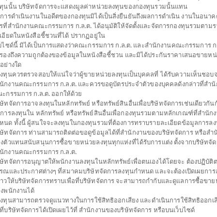
ทุนนั้น บริษัทจัดการจะแสดงมูลค่าหน่วยลงทุนของกองทุนรวมนั้นแทน
การดำเนินงานในอดีตของกองทุนมิได้เป็นสิ่งยืนยันถึงผลการดำเนิน งานในอนาค
รที่สำนักงานคณะกรรมการ ก.ล.ต. ได้อนุมัติให้จัดตั้งและจัดการกองทุนรวมตาม
ปิดไทยพาณิชย์หุ้นญี่ปุ่น
เอียดในหนังสือชี้ชวนที่ได้ ปรากฏอยู่ใน
็บไซด์นี้ มิได้เป็นการแสดงว่าคณะกรรมการ ก.ล.ต. และสำนักงานคณะกรรมการ ก.ล
ายเงินปันผล)
บรองถึงความถูกต้องของข้อมูลในหนังสือชี้ชวน และมิได้ประกันราคาเสนอขายหน
่อย่างใด
NK225D
้ลงทุนควรตรวจสอบให้แน่ใจว่าผู้ขายหน่วยลงทุนเป็นบุคคลที่ ได้รับความเห็นชอบ
SHARE
นักงานคณะกรรมการ ก.ล.ต. และควรขอดูบัตรประจำตัวของบุคคลดังกล่าวที่สำน
ะกรรมการ ก.ล.ต. ออกให้ด้วย
สูง
ตั้งแต่ต้นปี
มูลค่าหน่ว
ิษัทจัดการอาจลงทุนในหลักทรัพย์ หรือทรัพย์สินอื่นเพื่อบริษัทจัดการเช่นเดียวกันกั
24.6
+30.84%
ดการลงทุนใน หลักทรัพย์ หรือทรัพย์สินอื่นเพื่อกองทุนรวมตามหลักเกณฑ์ที่สำนัก
หนด ทั้งนี้ ผู้สนใจจะลงทุนในกองทุนรวมที่ต้องการทราบรายละเอียดข้อมูลการลงท
-0.1
ิษัทจัดการ ท่านสามารถติดต่อขอดูข้อมูลได้ที่สำนักงานของบริษัทจัดการ หรือสำ
ข้อมูล ณ
วันที่ 6 สิงหาคม 2569
งตัวแทนสนับสนุนการซื้อขายหน่วยลงทุนทุกแห่งที่ได้รับการแต่ง ตั้งจากบริษัทจั
มีเงินปันผล
ข้อมูล ณ วันที่ 6 ส
นักงานคณะกรรมการ ก.ล.ต.
ิษัทจัดการอนุญาตให้พนักงานลงทุนในหลักทรัพย์เพื่อตนเองได้โดยจะ ต้องปฏิบัต
*ตามสกุลเงินข
รณและประกาศต่างๆ ที่สมาคมบริษัทจัดการลงทุนกำหนด และจะต้องเปิดเผยการล
่าวให้บริษัทจัดการทราบเพื่อที่บริษัทจัดการ จะสามารถกำกับและดูแลการซื้อขาย
ดาวน์โหลด
ปฏิทิน
ประวัติการ
งพนักงานได้
เอกสาร
วันหยุด
จ่ายเงินปันผล
้ลงทุนสามารถตรวจดูแนวทางในการใช้สิทธิออกเสียง และดำเนินการใช้สิทธิออกเส
ธีที่บริษัทจัดการได้เปิดเผยไว้ที่ สำนักงานของบริษัทจัดการ หรือบนเว็บไซด์