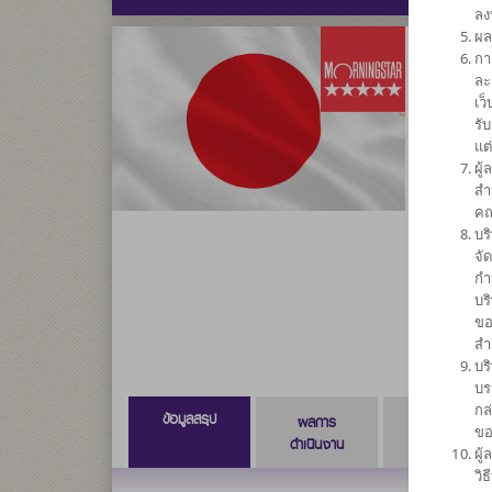
ลง
ผล
กา
กองทุนเ
ละ
เว
(ชนิดจ่
รั
แต
SCB
ผู
สำ
คณ
ความเสี่ยง
บร
6
จั
กำ
บร
ขอ
สำ
บร
บร
กล
ข้อมูลสรุป
ผลการ
ข้อมูลการ
ขอ
ดำเนินงาน
สั่งซื้อขาย
ผู
วิ