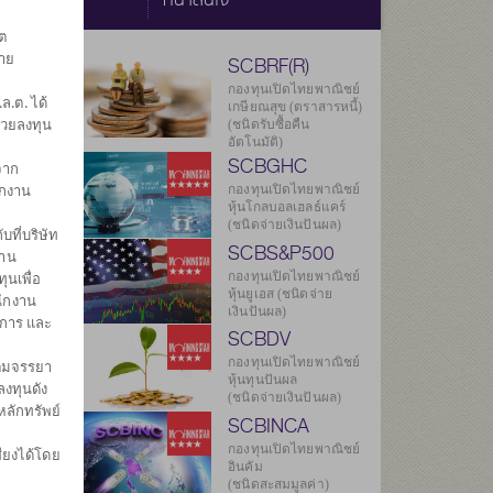
ต
ราย
SCBRF(R)
กองทุนเปิดไทยพาณิชย์
.ต. ได้
เกษียณสุข (ตราสารหนี้)
่วยลงทุน
(ชนิดรับซื้อคืน
อัตโนมัติ)
SCBGHC
จาก
ักงาน
กองทุนเปิดไทยพาณิชย์
หุ้นโกลบอลเฮลธ์แคร์
ยลงทุน
(ชนิดจ่ายเงินปันผล)
บที่บริษัท
987
SCBS&P500
งาน
กองทุนเปิดไทยพาณิชย์
ุนเพื่อ
934
หุ้นยูเอส (ชนิดจ่าย
นักงาน
เงินปันผล)
ดการ และ
.ค. 2569
SCBDV
กองทุนเปิดไทยพาณิชย์
ิตมจรรยา
องกองทุน
หุ้นทุนปันผล
งทุนดัง
(ชนิดจ่ายเงินปันผล)
หลักทรัพย์
SCBINCA
กองทุนเปิดไทยพาณิชย์
ียงได้โดย
อินคัม
(ชนิดสะสมมูลค่า)