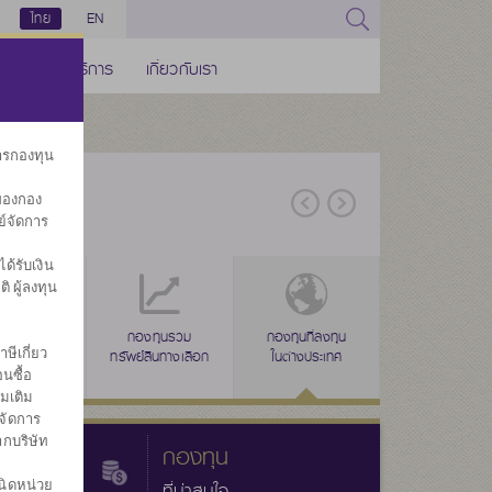
ไทย
EN
ช่องทางบริการ
เกี่ยวกับเรา
การกองทุน
ของกอง
ย์จัดการ
้รับเงิน
ิ ผู้ลงทุน
่าง
งทุนรวม
ลดหย่อนภาษี
กองทุนรวม
ลดหย่อนภาษี
กองทุนที่ลงทุน
ลดหย่อนภาษี
กองทุนรวมเพื่อ
กองทุนส
ษีเกี่ยว
ผสม
(SSF)
ทรัพย์สินทางเลือก
(RMF)
ในต่างประเทศ
(THAI ESG)
ออม
ประ
นซื้อ
่มเติม
จัดการ
ากบริษัท
กองทุน
นิดหน่วย
ที่น่าสนใจ