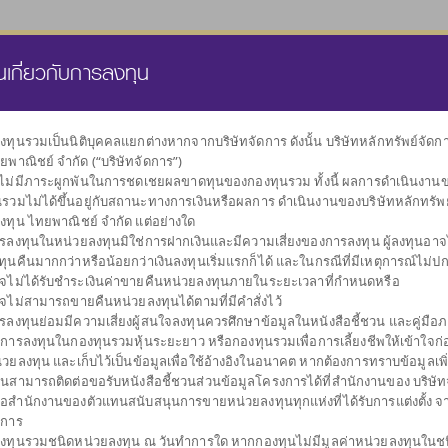
นส่วนบุคคล
กองทุนสำรองเลี้ยงชีพ
ธุรกิจทรัสตี
คลังความรู้
นเกี่ยวกับการลงทุน
งทุนรวมเป็นนิติบุคคลแยกต่างหากจากบริษัทจัดการ ดังนั้น บริษัทหลักทรัพย์จัด
ยพาณิชย์ จำกัด (“บริษัทจัดการ”)
เลือกกองทุน
งไม่มีภาระผูกพันในการชดเชยผลขาดทุนของกองทุนรวม ทั้งนี้ ผลการดำเนินงาน
ตามนโยบายการลงทุน
นรวมไม่ได้ขึ้นอยู่กับสถานะทางการเงินหรือผลการ ดำเนินงานของบริษัทหลักทรัพ
งทุน ไทยพาณิชย์ จำกัด แต่อย่างใด
รลงทุนในหน่วยลงทุนมิใช่การฝากเงินและมีความเสี่ยงของการลงทุน ผู้ลงทุนอาจได
ทุนคืนมากกว่าหรือน้อยกว่าเงินลงทุนเริ่มแรกก็ได้ และในกรณีที่มีเหตุการณ์ไม่ปกต
จไม่ได้รับชำระเงินค่าขายคืนหน่วยลงทุนภายในระยะเวลาที่กำหนดหรือ
จไม่สามารถขายคืนหน่วยลงทุนได้ตามที่มีคำสั่งไว้
กองทุนรวม
ผันผวนต่ำ
กระจายการลงทุน
กองทุนรวมดัชนี
รับเงินปันผล
กองทุนรวม
รับเงินคืนระหว
กอ
รลงทุนย่อมมีความเสี่ยงผู้สนใจลงทุนควรศึกษาข้อมูลในหนังสือชี้ชวน และคู่มือภา
รักษาเงินลงทุน
ตราสารหนี้
หลายสินทรัพย์
ตราสารทุน
การลงทุน
บการลงทุนในกองทุนรวมหุ้นระยะยาว หรือกองทุนรวมเพื่อการเลี้ยงชีพให้เข้าใจก่อ
่วยลงทุน และเก็บไว้เป็นข้อมูลเพื่อใช้อ้างอิงในอนาคต หากต้องการทราบข้อมูลเพิ
านสามารถติดต่อขอรับหนังสือชี้ชวนส่วนข้อมูลโครงการได้ที่สำนักงานของ บริษัท
ือสำนักงานของตัวแทนสนับสนุนการขายหน่วยลงทุนทุกแห่งที่ได้รับการแต่งตั้ง จ
ดการ
งทุนรวมชนิดหน่วยลงทุน ณ วันทำการใด หากกองทุนไม่มีมูลค่าหน่วยลงทุนในช