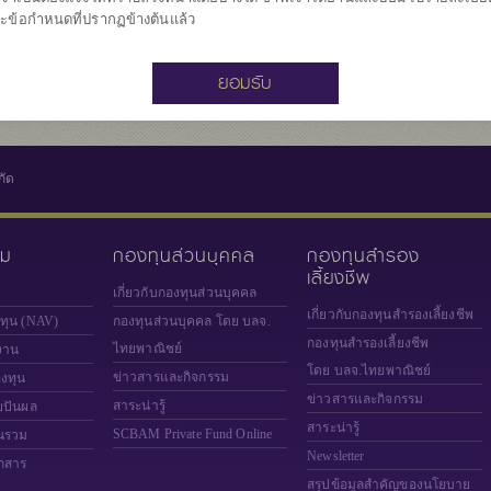
24.698
มูลค่าหน่วยลงทุน
ะข้อกำหนดที่ปรากฏข้างต้นแล้ว
ณ วันที่ 6 ส.ค. 2
ยอมรับ
กัด
วม
กองทุนส่วนบุคคล
กองทุนสำรอง
เลี้ยงชีพ
เกี่ยวกับกองทุนส่วนบุคคล
เกี่ยวกับกองทุนสำรองเลี้ยงชีพ
งทุน (NAV)
กองทุนส่วนบุคคล โดย บลจ.
กองทุนสำรองเลี้ยงชีพ
ไทยพาณิชย์
งาน
โดย บลจ.ไทยพาณิชย์
ข่าวสารและกิจกรรม
องทุน
ข่าวสารและกิจกรรม
สาระน่ารู้
ยปันผล
สาระน่ารู้
SCBAM
Private Fund Online
นรวม
Newsletter
กสาร
สรุปข้อมูลสำคัญของนโยบาย