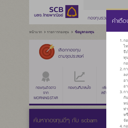
กองทุนรวม
กองทุ
คำเตือ
หน้าแรก
รายการกองทุน
ข้อมูลกองทุน
กอ
ไท
เลือกกองทุน
จึ
ตามจุดประสงค์
ทุ
กอ
กา
ลง
อา
อา
กองทุนติดดาว
กองทุนที่น่าสนใจ
กองทุนรวมตลาด
เพิ่มค่าเงินลงทุน
กา
จาก
สร้างผลตอบแทน
เงิน
กั
MORNINGSTAR
ระยะยาว
หน
ท่
หร
ค้นหากองทุนดีๆ กับ scbam
จั
กอ