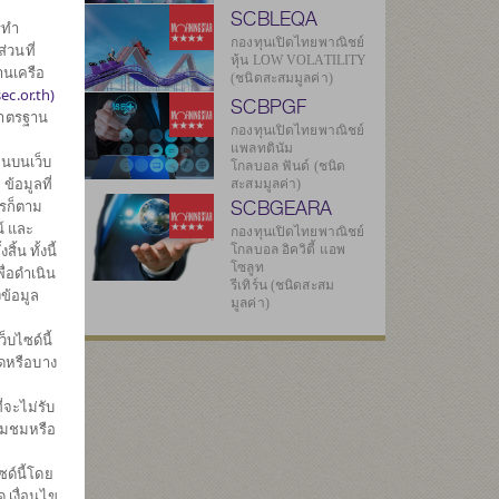
SCBLEQA
รทำ
ศ
กองทุนเปิดไทยพาณิชย์
่วนที่
หุ้น LOW VOLATILITY
านเครือ
(ชนิดสะสมมูลค่า)
ec.or.th)
SCBPGF
มาตรฐาน
กองทุนเปิดไทยพาณิชย์
แพลทตินัม
นบนเว็บ
โกลบอล ฟันด์ (ชนิด
้อมูลที่
สะสมมูลค่า)
SCBGEARA
ไรก็ตาม
3
์ และ
กองทุนเปิดไทยพาณิชย์
น ทั้งนี้
โกลบอล อิควิตี้ แอพ
โซลูท
ื่อดำเนิน
รีเทิร์น (ชนิดสะสม
ข้อมูล
7
มูลค่า)
บไซด์นี้
มดหรือบาง
ทธิ
่จะไม่รับ
43
่ยมชมหรือ
ด์นี้โดย
 เงื่อนไข