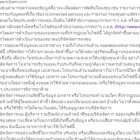
w.scbam.com
้ลงทุนสามารถตรวจสอบข้อมูลที่อาจจะมีผลต่อการตัดสินใจลงทุน เช่น รายงานกา
ประเภทกองทุน
กองทุนที่ลงทุนในต่างประเท
รกรรมกับบุคคลที่เกี่ยวข้อง (Connected person) และรายงานการลงทุนตามอัตราส
ประเภทกองทุนย่อย
เน้นลงทุนในตราสารทุน
หนดในวัตถุประสงค์การลงทุน เป็นต้น ได้ที่สำนักงานคณะกรรมการ ก.ล.ต. หรือผ่
ุนเดียว (Feeder Fund)
จำนวนเงินลงทุนโครงการ
50,000 ล้าน
ายทางอินเตอร์เน็ทหรือเว็บไซด์ของสำนักงานคณะกรรมการ ก.ล.ต.
(
http://www.s
ินเยน โดยกองทุนหลักมีน
รวัดผลการดำเนินงานของกองทุนรวมที่ปรากฏบนเว็บไซด์นี้ ได้ถูกจัดทำขึ้นตาม
วันที่จดทะเบียนกองทุน
วันที่ 11 ต.ค. 2556
ูกกำหนดให้กำลังจะเข้า
รวัดผลการดำเนินงานของสมาคมบริษัทจัดการลงทุน
ีวัตถุประสงค์เพื่อสร้าง
วันที่ครบอายุกองทุน
N/A
การเผยแพร่ข้อมูลและเอกสารต่างๆ รวมถึงโปรแกรมคำนวณผลตอบแทนการลงทุ
ด์นี้ บริษัทจัดการได้รวบรวมและจัดทำขึ้นภายใต้เจตนาสุจริตบนพื้นฐานของแหล่ง ข
งกันความเสี่ยง (Hedging)
าเชื่อถือ เพื่อประโยชน์และเป็นการอำนวยความสะดวกให้แก่ผู้ลงทุนเท่านั้น อย่าง
24.859
หลักทรัพย์หรือทรัพย์สิน
ราคาขาย
ิษัทจัดการ ไม่สามารถรับรองและรับประกันถึงความถูกต้อง ความครบถ้วนสมบูรณ
ท ณ ขณะใดขณะหนึ่ง
ามน่าเชื่อถือของข้อมูล เอกสารและโปรแกรมคำนวณดังกล่าวไม่ว่าในกรณีใดๆ ทั้งสิ้
กผู้ลงทุนต้องการใช้ข้อมูล เอกสาร และโปรแกรมคำนวณที่เผยแพร่บนเว็บไซด์นี้เพ
รอย่างใดอย่างหนึ่งผู้ ลงทุนควรใช้ด้วยความรอบคอบและ/หรือใช้ข้อมูลจากแหล่ง
24.661
ราคาซื้อคืน
่นๆ ประกอบการพิจารณาด้วย
 Japan Equity , ณ 30
ิษัทจัดการขอสงวนสิทธิ์ในข้อมูล เอกสาร หรือโปรแกรมคำนวณใดๆ ที่ปรากฏบนเว็
ยห้ามมิให้ผู้ใดเผยแพร่ ทำซ้ำ ดัดแปลง ลอกเลียนแบบ เผยแพร่ อ้างอิง ไม่ว่าทั้งห
้อมูลนี้ (1) เป็น
มูลค่าทรัพย์สินสุ
วน หรือใช้วิธีการใดก็ตามเว้นแต่จะได้รับอนุญาตจากบริษัทจัดการ
ูล (2) ขอสงวนสิทธิ์ในการ
ิษัทจัดการและผู้บริหาร รวมถึงพนักงานเจ้าหน้าที่ของบริษัทจัดการ ขอสงวนสิทธิ์ที
่อความถูกต้อง ครบถ้วน
1,210,317,043.
ดชอบต่อความเสียหายในทุกกรณีที่เกิดขึ้นกับข้อมูล หรือระบบสื่อสารของผู้เข้าเยี
ใช้อ้างอิง ผลการดำเนิน
้ลงทุน อันเนื่องมาจากการเข้ามาใช้เว็บไซด์นี้
ิษัทจัดการขอสงวนสิทธิ์ในการแก้ไข ปรับปรุง หรือเปลี่ยนแปลงข้อมูลใดๆ บนเว็บไซ
่จำเป็นต้องแจ้งให้ทราบล่วงหน้าแต่อย่างใด ข้าพเจ้าได้อ่านและยอมรับรายละเอียด