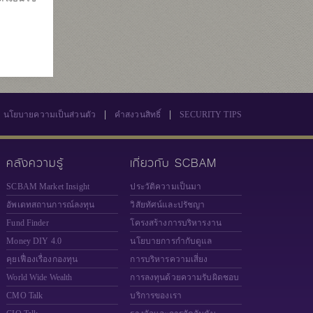
7
569
|
|
นโยบายความเป็นส่วนตัว
คำสงวนสิทธิ์
SECURITY TIPS
คลังความรู้
เกี่ยวกับ SCBAM
SCBAM Market Insight
ประวัติความเป็นมา
อัพเดทสถานการณ์ลงทุน
วิสัยทัศน์และปรัชญา
Fund Finder
โครงสร้างการบริหารงาน
Money DIY 4.0
นโยบายการกำกับดูแล
คุยเฟื่องเรื่องกองทุน
การบริหารความเสี่ยง
World Wide Wealth
การลงทุนด้วยความรับผิดชอบ
CMO Talk
บริการของเรา