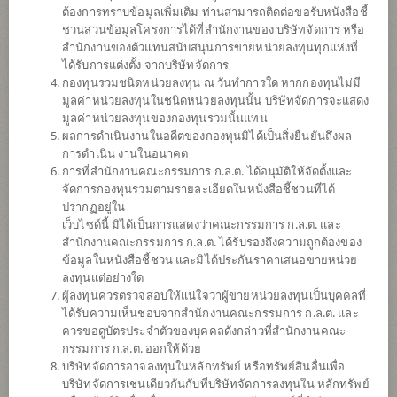
ต้องการทราบข้อมูลเพิ่มเติม ท่านสามารถติดต่อขอรับหนังสือชี้
ชวนส่วนข้อมูลโครงการได้ที่สำนักงานของ บริษัทจัดการ หรือ
สำนักงานของตัวแทนสนับสนุนการขายหน่วยลงทุนทุกแห่งที่
ได้รับการแต่งตั้ง จากบริษัทจัดการ
กองทุนรวมชนิดหน่วยลงทุน ณ วันทำการใด หากกองทุนไม่มี
มูลค่าหน่วยลงทุนในชนิดหน่วยลงทุนนั้น บริษัทจัดการจะแสดง
มูลค่าหน่วยลงทุนของกองทุนรวมนั้นแทน
ผลการดำเนินงานในอดีตของกองทุนมิได้เป็นสิ่งยืนยันถึงผล
การดำเนิน งานในอนาคต
การที่สำนักงานคณะกรรมการ ก.ล.ต. ได้อนุมัติให้จัดตั้งและ
กองทุนเปิดไทยพาณิชย์ Global Climate
จัดการกองทุนรวมตามรายละเอียดในหนังสือชี้ชวนที่ได้
ปรากฏอยู่ใน
เว็บไซด์นี้ มิได้เป็นการแสดงว่าคณะกรรมการ ก.ล.ต. และ
Change (ชนิดสะสมมูลค่า)
สำนักงานคณะกรรมการ ก.ล.ต. ได้รับรองถึงความถูกต้องของ
ข้อมูลในหนังสือชี้ชวน และมิได้ประกันราคาเสนอขายหน่วย
SCBCLIMATE(A)
ลงทุนแต่อย่างใด
ผู้ลงทุนควรตรวจสอบให้แน่ใจว่าผู้ขายหน่วยลงทุนเป็นบุคคลที่
ได้รับความเห็นชอบจากสำนักงานคณะกรรมการ ก.ล.ต. และ
SHARE
ควรขอดูบัตรประจำตัวของบุคคลดังกล่าวที่สำนักงานคณะ
กรรมการ ก.ล.ต. ออกให้ด้วย
ความเสี่ยงสูง
บริษัทจัดการอาจลงทุนในหลักทรัพย์ หรือทรัพย์สินอื่นเพื่อ
6
บริษัทจัดการเช่นเดียวกันกับที่บริษัทจัดการลงทุนใน หลักทรัพย์