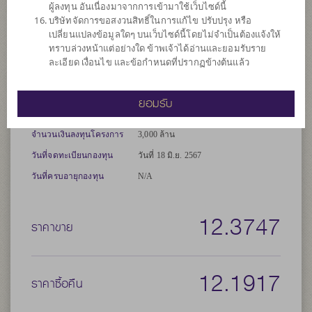
ผู้ลงทุน อันเนื่องมาจากการเข้ามาใช้เว็บไซด์นี้
ประสิทธิภาพการบริหารการลงทุน (Efficient portfolio management)
บริษัทจัดการขอสงวนสิทธิ์ในการแก้ไข ปรับปรุง หรือ
และ/หรือการบริหารความเสี่ยง โดยกองทุนอาจลงทุนในสัญญาซื้อขาย
เปลี่ยนแปลงข้อมูลใดๆ บนเว็บไซด์นี้โดยไม่จำเป็นต้องแจ้งให้
ล่วงหน้าเพื่อป้องกันความเสี่ยงจากอัตราแลกเปลี่ยน (Hedging) ตาม
ทราบล่วงหน้าแต่อย่างใด ข้าพเจ้าได้อ่านและยอมรับราย
ความเหมาะสมสำหรับสภาวการณ์ในแต่ละขณะ ซึ่งขึ้นอยู่กับดุลยพินิจ
ละเอียด เงื่อนไข และข้อกำหนดที่ปรากฏข้างต้นแล้ว
ของผู้จัดการกองทุน
ประเภทกองทุน
กองทุนที่ลงทุนในต่างประเทศ
ยอมรับ
ประเภทกองทุนย่อย
เน้นลงทุนในตราสารทุน
จำนวนเงินลงทุนโครงการ
3,000 ล้าน
วันที่จดทะเบียนกองทุน
วันที่ 18 มิ.ย. 2567
วันที่ครบอายุกองทุน
N/A
12.3747
ราคาขาย
12.1917
ราคาซื้อคืน