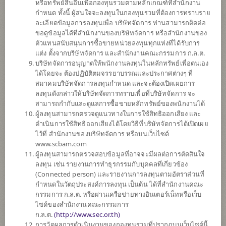
หรือทรัพย์สินอื่นเพื่อกองทุนรวมตามหลักเกณฑ์ที่สำนักงาน
กำหนด ทั้งนี้ ผู้สนใจจะลงทุนในกองทุนรวมที่ต้องการทราบราย
ละเอียดข้อมูลการลงทุนเพื่อ บริษัทจัดการ ท่านสามารถติดต่อ
ตั้งแต่ต้นปี
ขอดูข้อมูลได้ที่สำนักงานของบริษัทจัดการ หรือสำนักงานของ
0
ตัวแทนสนับสนุนการซื้อขายหน่วยลงทุนทุกแห่งที่ได้รับการ
แต่ง ตั้งจากบริษัทจัดการ และสำนักงานคณะกรรมการ ก.ล.ต.
ข้อมูล ณ
บริษัทจัดการอนุญาตให้พนักงานลงทุนในหลักทรัพย์เพื่อตนเอง
ได้โดยจะ ต้องปฏิบัติตมจรรยาบรรณและประกาศต่างๆ ที่
มูลค่าหน่วยลงทุน
สมาคมบริษัทจัดการลงทุนกำหนด และจะต้องเปิดเผยการ
12.1917
ลงทุนดังกล่าวให้บริษัทจัดการทราบเพื่อที่บริษัทจัดการ จะ
สามารถกำกับและดูแลการซื้อขายหลักทรัพย์ของพนักงานได้
0.0124
ผู้ลงทุนสามารถตรวจดูแนวทางในการใช้สิทธิออกเสียง และ
ดำเนินการใช้สิทธิออกเสียงได้โดยวิธีที่บริษัทจัดการได้เปิดเผย
ข้อมูล ณ วันที่ 6 ส.ค. 2569
ไว้ที่ สำนักงานของบริษัทจัดการ หรือบนเว็บไซด์
www.scbam.com
*ตามสกุลเงินของกองทุน
ผู้ลงทุนสามารถตรวจสอบข้อมูลที่อาจจะมีผลต่อการตัดสินใจ
ลงทุน เช่น รายงานการทำธุรกรรมกับบุคคลที่เกี่ยวข้อง
ข้อมูลสรุป
(Connected person) และรายงานการลงทุนตามอัตราส่วนที่
กำหนดในวัตถุประสงค์การลงทุน เป็นต้น ได้ที่สำนักงานคณะ
กรรมการ ก.ล.ต. หรือผ่านเครือข่ายทางอินเตอร์เน็ทหรือเว็บ
ผลการ
ดำเนินงาน
ไซด์ของสำนักงานคณะกรรมการ
ก.ล.ต.
(
http://www.sec.or.th)
ข้อมูลการ
สั่งซื้อขาย
การวัดผลการดำเนินงานของกองทุนรวมที่ปรากฏบนเว็บไซด์นี้