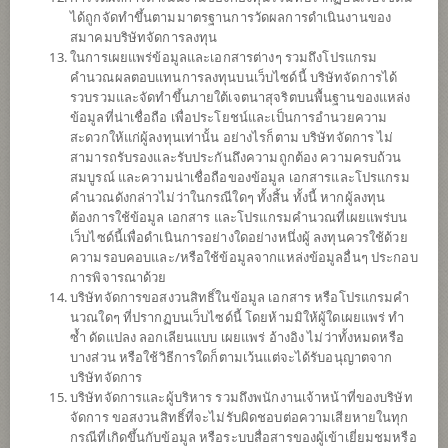
ได้ถูกจัดทำขึ้นตามมาตรฐานการวัดผลการดำเนินงานของ
ดาวน์โหลด
เอกสาร
สมาคมบริษัทจัดการลงทุน
ในการเผยแพร่ข้อมูลและเอกสารต่างๆ รวมถึงโปรแกรม
ปฏิทิน
วันหยุด
คำนวณผลตอบแทนการลงทุนบนเว็บไซด์นี้ บริษัทจัดการได้
รวบรวมและจัดทำขึ้นภายใต้เจตนาสุจริตบนพื้นฐานของแหล่ง
นโยบาย
ข้อมูลที่น่าเชื่อถือ เพื่อประโยชน์และเป็นการอำนวยความ
สะดวกให้แก่ผู้ลงทุนเท่านั้น อย่างไรก็ตาม บริษัทจัดการ ไม่
สามารถรับรองและรับประกันถึงความถูกต้อง ความครบถ้วน
เน้นลงทุนในหน่วยลงทุนของกองทุนรวมต่างประเทศเพียงกองทุนเดียว
สมบูรณ์ และความน่าเชื่อถือของข้อมูล เอกสารและโปรแกรม
(Feeder Fund) ได้แก่ Templeton Global Climate Change Fund (กองทุน
คำนวณดังกล่าวไม่ว่าในกรณีใดๆ ทั้งสิ้น ทั้งนี้ หากผู้ลงทุน
หลัก) ชนิดหน่วยลงทุน (share class) I Accumulation สกุลเงินยูโร (EUR)
ต้องการใช้ข้อมูล เอกสาร และโปรแกรมคำนวณที่เผยแพร่บน
ซึ่งเป็น Sub Fund ของกองทุน Franklin Templeton Investment Funds
เว็บไซด์นี้เพื่อดำเนินการอย่างใดอย่างหนึ่งผู้ ลงทุนควรใช้ด้วย
โดยกองทุนหลักมีวัตถุประสงค์การลงทุนเพื่อลดผลกระทบและปรับตัว
ความรอบคอบและ/หรือใช้ข้อมูลจากแหล่งข้อมูลอื่นๆ ประกอบ
ต่อการเปลี่ยนแปลงของสภาพภูมิอากาศ และในขณะเดียวกันก็มุ่งเพิ่ม
การพิจารณาด้วย
มูลค่าของเงินลงทุนในระยะปานกลางถึงระยะยาวผ่านการลงทุนใน
บริษัทจัดการขอสงวนสิทธิ์ในข้อมูล เอกสาร หรือโปรแกรมคำ
บริษัททั่วโลกที่มีการดำเนินธุรกิจที่มุ่งลดการปล่อยก๊าซคาร์บอนหรือใช้
นวณใดๆ ที่ปรากฏบนเว็บไซด์นี้ โดยห้ามมิให้ผู้ใดเผยแพร่ ทำ
ทรัพยากรอย่างมีประสิทธิภาพ
ซ้ำ ดัดแปลง ลอกเลียนแบบ เผยแพร่ อ้างอิง ไม่ว่าทั้งหมดหรือ
กองทุนอาจลงทุนในหน่วยลงทุนของกองทุนรวม หรือกองทุนรวม
บางส่วน หรือใช้วิธีการใดก็ตามเว้นแต่จะได้รับอนุญาตจาก
อสังหาริมทรัพย์ (กอง1) หรือทรัสต์เพื่อการลงทุนในอสังหาริมทรัพย์
บริษัทจัดการ
(REITs) หรือกองทุนรวมโครงสร้างพื้นฐาน (infra) ซึ่งอยู่ภายใต้การ
บริษัทจัดการและผู้บริหาร รวมถึงพนักงานเจ้าหน้าที่ของบริษัท
จัดการของบริษัทจัดการในสัดส่วนไม่เกินร้อยละ 20 ของมูลค่าทรัพย์สิน
จัดการ ขอสงวนสิทธิ์ที่จะไม่รับผิดชอบต่อความเสียหายในทุก
สุทธิของกองทุน
กรณีที่เกิดขึ้นกับข้อมูล หรือระบบสื่อสารของผู้เข้าเยี่ยมชมหรือ
กองทุนอาจลงทุนในสัญญาซื้อขายล่วงหน้า (Derivatives) เพื่อเพิ่ม