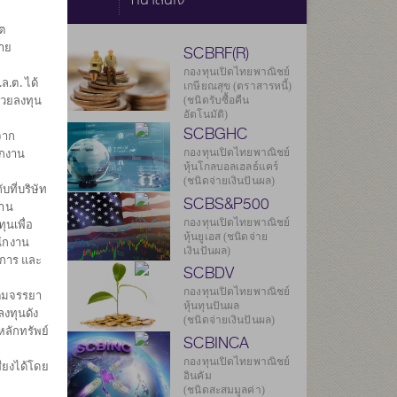
ต
ราย
SCBRF(R)
กองทุนเปิดไทยพาณิชย์
.ต. ได้
เกษียณสุข (ตราสารหนี้)
่วยลงทุน
(ชนิดรับซื้อคืน
อัตโนมัติ)
SCBGHC
จาก
ักงาน
กองทุนเปิดไทยพาณิชย์
หุ้นโกลบอลเฮลธ์แคร์
ยลงทุน
(ชนิดจ่ายเงินปันผล)
บที่บริษัท
725
SCBS&P500
งาน
กองทุนเปิดไทยพาณิชย์
ุนเพื่อ
052
หุ้นยูเอส (ชนิดจ่าย
นักงาน
เงินปันผล)
ดการ และ
.ค. 2569
SCBDV
กองทุนเปิดไทยพาณิชย์
ิตมจรรยา
หุ้นทุนปันผล
งทุนดัง
องกองทุน
(ชนิดจ่ายเงินปันผล)
หลักทรัพย์
SCBINCA
กองทุนเปิดไทยพาณิชย์
ียงได้โดย
อินคัม
(ชนิดสะสมมูลค่า)