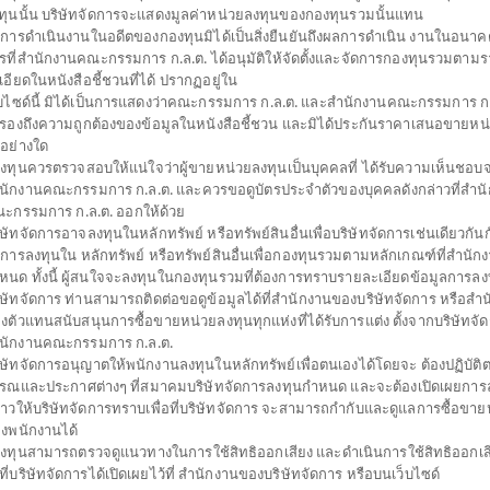
ทุนนั้น บริษัทจัดการจะแสดงมูลค่าหน่วยลงทุนของกองทุนรวมนั้นแทน
การดำเนินงานในอดีตของกองทุนมิได้เป็นสิ่งยืนยันถึงผลการดำเนิน งานในอนาค
รที่สำนักงานคณะกรรมการ ก.ล.ต. ได้อนุมัติให้จัดตั้งและจัดการกองทุนรวมตาม
เปิดไทยพาณิชย์ โกลบอล
เอียดในหนังสือชี้ชวนที่ได้ ปรากฏอยู่ใน
็บไซด์นี้ มิได้เป็นการแสดงว่าคณะกรรมการ ก.ล.ต. และสำนักงานคณะกรรมการ ก.ล
ิก อินเวสเมนท์ (ชนิดสะสมมูลค่า)
บรองถึงความถูกต้องของข้อมูลในหนังสือชี้ชวน และมิได้ประกันราคาเสนอขายหน
่อย่างใด
GSIF
้ลงทุนควรตรวจสอบให้แน่ใจว่าผู้ขายหน่วยลงทุนเป็นบุคคลที่ ได้รับความเห็นชอบ
SHARE
นักงานคณะกรรมการ ก.ล.ต. และควรขอดูบัตรประจำตัวของบุคคลดังกล่าวที่สำน
ะกรรมการ ก.ล.ต. ออกให้ด้วย
งปาน
ตั้งแต่ต้นปี
มูลค่าหน่ว
ิษัทจัดการอาจลงทุนในหลักทรัพย์ หรือทรัพย์สินอื่นเพื่อบริษัทจัดการเช่นเดียวกันกั
12.0
0
ดการลงทุนใน หลักทรัพย์ หรือทรัพย์สินอื่นเพื่อกองทุนรวมตามหลักเกณฑ์ที่สำนัก
ง
หนด ทั้งนี้ ผู้สนใจจะลงทุนในกองทุนรวมที่ต้องการทราบรายละเอียดข้อมูลการลงท
0.0
ิษัทจัดการ ท่านสามารถติดต่อขอดูข้อมูลได้ที่สำนักงานของบริษัทจัดการ หรือสำ
ข้อมูล ณ
งตัวแทนสนับสนุนการซื้อขายหน่วยลงทุนทุกแห่งที่ได้รับการแต่ง ตั้งจากบริษัทจั
ข้อมูล ณ วันที่ 5 ส
นักงานคณะกรรมการ ก.ล.ต.
ิษัทจัดการอนุญาตให้พนักงานลงทุนในหลักทรัพย์เพื่อตนเองได้โดยจะ ต้องปฏิบัต
รณและประกาศต่างๆ ที่สมาคมบริษัทจัดการลงทุนกำหนด และจะต้องเปิดเผยการล
*ตามสกุลเงินข
่าวให้บริษัทจัดการทราบเพื่อที่บริษัทจัดการ จะสามารถกำกับและดูแลการซื้อขาย
งพนักงานได้
ดาวน์โหลด
ปฏิทิน
้ลงทุนสามารถตรวจดูแนวทางในการใช้สิทธิออกเสียง และดำเนินการใช้สิทธิออกเส
เอกสาร
วันหยุด
ธีที่บริษัทจัดการได้เปิดเผยไว้ที่ สำนักงานของบริษัทจัดการ หรือบนเว็บไซด์