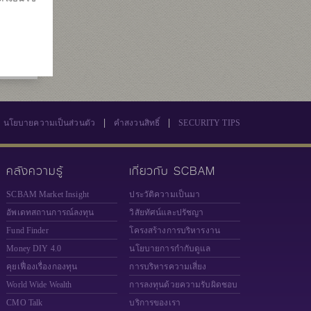
5
569
|
|
นโยบายความเป็นส่วนตัว
คำสงวนสิทธิ์
SECURITY TIPS
คลังความรู้
เกี่ยวกับ SCBAM
SCBAM Market Insight
ประวัติความเป็นมา
อัพเดทสถานการณ์ลงทุน
วิสัยทัศน์และปรัชญา
Fund Finder
โครงสร้างการบริหารงาน
Money DIY 4.0
นโยบายการกำกับดูแล
คุยเฟื่องเรื่องกองทุน
การบริหารความเสี่ยง
World Wide Wealth
การลงทุนด้วยความรับผิดชอบ
CMO Talk
บริการของเรา