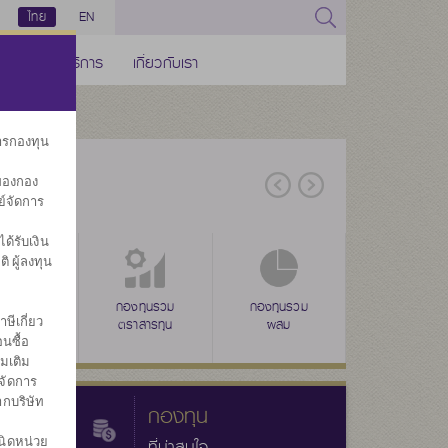
ไทย
EN
ช่องทางบริการ
เกี่ยวกับเรา
การกองทุน
ของกอง
ย์จัดการ
้รับเงิน
ิ ผู้ลงทุน
่าง
ุนรวมดัชนี
ลดหย่อนภาษี
กองทุนรวม
ลดหย่อนภาษี
กองทุนรวม
ลดหย่อนภาษี
กองทุนรวม
กองทุนส
ษีเกี่ยว
(SSF)
ตราสารทุน
(RMF)
ผสม
(THAI ESG)
ทรัพย์สินทางเลื
ประ
นซื้อ
่มเติม
จัดการ
ากบริษัท
กองทุน
นิดหน่วย
ที่น่าสนใจ