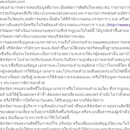
w.scbam.com
้ลงทุนสามารถตรวจสอบข้อมูลที่อาจจะมีผลต่อการตัดสินใจลงทุน เช่น รายงานกา
ประเภทกองทุน
กองทุนที่ลงทุนในต่างประเท
รกรรมกับบุคคลที่เกี่ยวข้อง (Connected person) และรายงานการลงทุนตามอัตราส
หนดในวัตถุประสงค์การลงทุน เป็นต้น ได้ที่สำนักงานคณะกรรมการ ก.ล.ต. หรือผ่
ประเภทกองทุนย่อย
เน้นลงทุนแบบผสม
ุนเดียว (Feeder Fund)
ายทางอินเตอร์เน็ทหรือเว็บไซด์ของสำนักงานคณะกรรมการ ก.ล.ต.
(
http://www.s
จำนวนเงินลงทุนโครงการ
20,000 ล้าน
hare class) (กองทุนหลัก)
รวัดผลการดำเนินงานของกองทุนรวมที่ปรากฏบนเว็บไซด์นี้ ได้ถูกจัดทำขึ้นตาม
วันที่จดทะเบียนกองทุน
วันที่ 30 ก.ค. 2555
ราสารหนี้ภาคเอกชนที่มี
รวัดผลการดำเนินงานของสมาคมบริษัทจัดการลงทุน
นดับที่สามารถลงทุนได้
การเผยแพร่ข้อมูลและเอกสารต่างๆ รวมถึงโปรแกรมคำนวณผลตอบแทนการลงทุ
วันที่ครบอายุกองทุน
N/A
ประกอบธุรกิจอยู่ใน 3
ด์นี้ บริษัทจัดการได้รวบรวมและจัดทำขึ้นภายใต้เจตนาสุจริตบนพื้นฐานของแหล่ง ข
าเชื่อถือ เพื่อประโยชน์และเป็นการอำนวยความสะดวกให้แก่ผู้ลงทุนเท่านั้น อย่าง
12.137
อเพิ่มประสิทธิภาพการ
ิษัทจัดการ ไม่สามารถรับรองและรับประกันถึงความถูกต้อง ความครบถ้วนสมบูรณ
ราคาขาย
งการป้องกันความเสี่ยง
ามน่าเชื่อถือของข้อมูล เอกสารและโปรแกรมคำนวณดังกล่าวไม่ว่าในกรณีใดๆ ทั้งสิ้
กผู้ลงทุนต้องการใช้ข้อมูล เอกสาร และโปรแกรมคำนวณที่เผยแพร่บนเว็บไซด์นี้เพ
รอย่างใดอย่างหนึ่งผู้ ลงทุนควรใช้ด้วยความรอบคอบและ/หรือใช้ข้อมูลจากแหล่ง
12.072
่นๆ ประกอบการพิจารณาด้วย
ราคาซื้อคืน
ิษัทจัดการขอสงวนสิทธิ์ในข้อมูล เอกสาร หรือโปรแกรมคำนวณใดๆ ที่ปรากฏบนเว็
ยห้ามมิให้ผู้ใดเผยแพร่ ทำซ้ำ ดัดแปลง ลอกเลียนแบบ เผยแพร่ อ้างอิง ไม่ว่าทั้งห
วน หรือใช้วิธีการใดก็ตามเว้นแต่จะได้รับอนุญาตจากบริษัทจัดการ
มูลค่าทรัพย์สินสุ
ิษัทจัดการและผู้บริหาร รวมถึงพนักงานเจ้าหน้าที่ของบริษัทจัดการ ขอสงวนสิทธิ์ที
ดชอบต่อความเสียหายในทุกกรณีที่เกิดขึ้นกับข้อมูล หรือระบบสื่อสารของผู้เข้าเยี
718,313,799.
้ลงทุน อันเนื่องมาจากการเข้ามาใช้เว็บไซด์นี้
ิษัทจัดการขอสงวนสิทธิ์ในการแก้ไข ปรับปรุง หรือเปลี่ยนแปลงข้อมูลใดๆ บนเว็บไซ
่จำเป็นต้องแจ้งให้ทราบล่วงหน้าแต่อย่างใด ข้าพเจ้าได้อ่านและยอมรับรายละเอียด