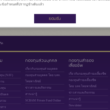
12.072
ะข้อกำหนดที่ปรากฏข้างต้นแล้ว
มูลค่าหน่วยลงทุน
ณ วันที่ 5 ส.ค. 2
ยอมรับ
กัด
วม
กองทุนส่วนบุคคล
กองทุนสำรอง
เลี้ยงชีพ
เกี่ยวกับกองทุนส่วนบุคคล
เกี่ยวกับกองทุนสำรองเลี้ยงชีพ
งทุน (NAV)
กองทุนส่วนบุคคล โดย บลจ.
กองทุนสำรองเลี้ยงชีพ
ไทยพาณิชย์
งาน
โดย บลจ.ไทยพาณิชย์
ข่าวสารและกิจกรรม
องทุน
ข่าวสารและกิจกรรม
สาระน่ารู้
ยปันผล
สาระน่ารู้
SCBAM
Private Fund Online
นรวม
Newsletter
กสาร