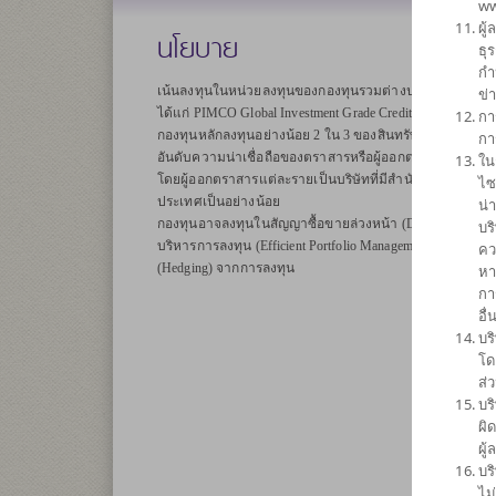
ww
ผู
นโยบาย
ธุ
กำ
เน้นลงทุนในหน่วยลงทุนของกองทุนรวมต่างประเทศเพียงกองท
ข่
ได้แก่ PIMCO Global Investment Grade Credit (Institutional s
กา
กองทุนหลักลงทุนอย่างน้อย 2 ใน 3 ของสินทรัพย์ทั้งหมดในต
กา
อันดับความน่าเชื่อถือของตราสารหรือผู้ออกตราสารอยู่ในอั
ใน
โดยผู้ออกตราสารแต่ละรายเป็นบริษัทที่มีสำนักงานสาขาหรือ
ไซ
ประเทศเป็นอย่างน้อย
น่
กองทุนอาจลงทุนในสัญญาซื้อขายล่วงหน้า (Derivatives) เพื่
บร
บริหารการลงทุน (Efficient Portfolio Management) ซึ่งรวมถึ
คว
(Hedging) จากการลงทุน
หา
กา
อื
บร
โด
ส่
บร
ผิ
ผู
บร
ไม