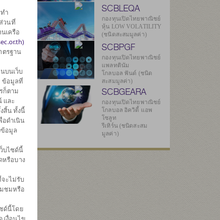
SCBLEQA
รทำ
กองทุนเปิดไทยพาณิชย์
ศ
่วนที่
หุ้น LOW VOLATILITY
านเครือ
(ชนิดสะสมมูลค่า)
ec.or.th)
SCBPGF
มาตรฐาน
กองทุนเปิดไทยพาณิชย์
แพลทตินัม
นบนเว็บ
โกลบอล ฟันด์ (ชนิด
้อมูลที่
สะสมมูลค่า)
SCBGEARA
ไรก็ตาม
2
์ และ
กองทุนเปิดไทยพาณิชย์
น ทั้งนี้
โกลบอล อิควิตี้ แอพ
โซลูท
ื่อดำเนิน
รีเทิร์น (ชนิดสะสม
ข้อมูล
มูลค่า)
5
บไซด์นี้
มดหรือบาง
ทธิ
่จะไม่รับ
่ยมชมหรือ
00
ด์นี้โดย
 เงื่อนไข