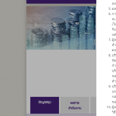
ลง
ผล
กา
กองทุน
ละ
เว
สตราทีจ
รั
แต
SCB
ผู
สำ
คณ
ความเสี่ย
บร
กลาง
จั
ค่อนข้างสู
กำ
บร
5
ขอ
สำ
บร
บร
กล
ขอ
ข้อมูลสรุป
ผลการ
ข้อมูลการ
ผู
ดำเนินงาน
สั่งซื้อขาย
วิ