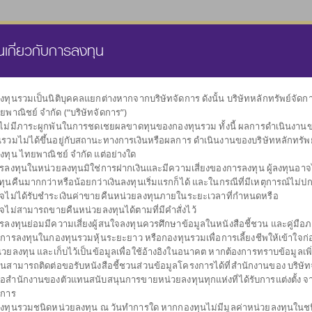
นส่วนบุคคล
กองทุนสำรองเลี้ยงชีพ
ธุรกิจทรัสตี
คลังความรู้
นเกี่ยวกับการลงทุน
งทุนรวมเป็นนิติบุคคลแยกต่างหากจากบริษัทจัดการ ดังนั้น บริษัทหลักทรัพย์จัด
ยพาณิชย์ จำกัด (“บริษัทจัดการ”)
เลือกกองทุน
งไม่มีภาระผูกพันในการชดเชยผลขาดทุนของกองทุนรวม ทั้งนี้ ผลการดำเนินงาน
ตามนโยบายการลงทุน
นรวมไม่ได้ขึ้นอยู่กับสถานะทางการเงินหรือผลการ ดำเนินงานของบริษัทหลักทรัพ
งทุน ไทยพาณิชย์ จำกัด แต่อย่างใด
รลงทุนในหน่วยลงทุนมิใช่การฝากเงินและมีความเสี่ยงของการลงทุน ผู้ลงทุนอาจได
ทุนคืนมากกว่าหรือน้อยกว่าเงินลงทุนเริ่มแรกก็ได้ และในกรณีที่มีเหตุการณ์ไม่ปกต
จไม่ได้รับชำระเงินค่าขายคืนหน่วยลงทุนภายในระยะเวลาที่กำหนดหรือ
จไม่สามารถขายคืนหน่วยลงทุนได้ตามที่มีคำสั่งไว้
ผันผวนต่ำ
กระจายการลงทุน
กองทุนรวมตลาด
รับเงินปันผล
กองทุนรวม
รับเงินคืนระหว
กองท
รลงทุนย่อมมีความเสี่ยงผู้สนใจลงทุนควรศึกษาข้อมูลในหนังสือชี้ชวน และคู่มือภา
รักษาเงินลงทุน
หลายสินทรัพย์
เงิน
ตราสารหนี้
การลงทุน
บการลงทุนในกองทุนรวมหุ้นระยะยาว หรือกองทุนรวมเพื่อการเลี้ยงชีพให้เข้าใจก่อ
่วยลงทุน และเก็บไว้เป็นข้อมูลเพื่อใช้อ้างอิงในอนาคต หากต้องการทราบข้อมูลเพิ
านสามารถติดต่อขอรับหนังสือชี้ชวนส่วนข้อมูลโครงการได้ที่สำนักงานของ บริษัท
ือสำนักงานของตัวแทนสนับสนุนการขายหน่วยลงทุนทุกแห่งที่ได้รับการแต่งตั้ง จ
ดการ
งทุนรวมชนิดหน่วยลงทุน ณ วันทำการใด หากกองทุนไม่มีมูลค่าหน่วยลงทุนในช