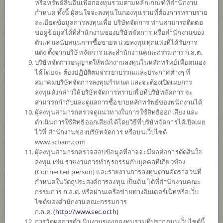
หรือทรัพย์สินอื่นเพื่อกองทุนรวมตามหลักเกณฑ์ที่สำนักงาน
กำหนด ทั้งนี้ ผู้สนใจจะลงทุนในกองทุนรวมที่ต้องการทราบราย
ละเอียดข้อมูลการลงทุนเพื่อ บริษัทจัดการ ท่านสามารถติดต่อ
ตั้งแต่ต้นปี
ขอดูข้อมูลได้ที่สำนักงานของบริษัทจัดการ หรือสำนักงานของ
-5.68%
ตัวแทนสนับสนุนการซื้อขายหน่วยลงทุนทุกแห่งที่ได้รับการ
แต่ง ตั้งจากบริษัทจัดการ และสำนักงานคณะกรรมการ ก.ล.ต.
ข้อมูล ณ
วันที่ 5 สิงหาคม 2569
บริษัทจัดการอนุญาตให้พนักงานลงทุนในหลักทรัพย์เพื่อตนเอง
ได้โดยจะ ต้องปฏิบัติตมจรรยาบรรณและประกาศต่างๆ ที่
มูลค่าหน่วยลงทุน
สมาคมบริษัทจัดการลงทุนกำหนด และจะต้องเปิดเผยการ
5.2147
ลงทุนดังกล่าวให้บริษัทจัดการทราบเพื่อที่บริษัทจัดการ จะ
สามารถกำกับและดูแลการซื้อขายหลักทรัพย์ของพนักงานได้
0.0257
ผู้ลงทุนสามารถตรวจดูแนวทางในการใช้สิทธิออกเสียง และ
ดำเนินการใช้สิทธิออกเสียงได้โดยวิธีที่บริษัทจัดการได้เปิดเผย
ข้อมูล ณ วันที่ 5 ส.ค. 2569
ไว้ที่ สำนักงานของบริษัทจัดการ หรือบนเว็บไซด์
www.scbam.com
*ตามสกุลเงินของกองทุน
ผู้ลงทุนสามารถตรวจสอบข้อมูลที่อาจจะมีผลต่อการตัดสินใจ
ลงทุน เช่น รายงานการทำธุรกรรมกับบุคคลที่เกี่ยวข้อง
ข้อมูลสรุป
(Connected person) และรายงานการลงทุนตามอัตราส่วนที่
กำหนดในวัตถุประสงค์การลงทุน เป็นต้น ได้ที่สำนักงานคณะ
กรรมการ ก.ล.ต. หรือผ่านเครือข่ายทางอินเตอร์เน็ทหรือเว็บ
ผลการ
ดำเนินงาน
ไซด์ของสำนักงานคณะกรรมการ
ก.ล.ต.
(
http://www.sec.or.th)
ข้อมูลการ
สั่งซื้อขาย
การวัดผลการดำเนินงานของกองทุนรวมที่ปรากฏบนเว็บไซด์นี้