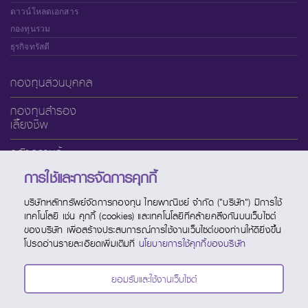
ดาวน์โหลดเอกสาร
กองทุนรวม
ธุรกิจทรัสตี
กองทุนส่วนบุคคล
กองทุนสำรอง
เลี้ยงชีพ
คลังความรู้
การใช้และการจัดการคุกกี้
เกี่ยวกับ SCBAM
บริษัทหลักทรัพย์จัดการกองทุน ไทยพาณิชย์ จำกัด ("บริษัท") มีการใช้
บริการออนไลน์
เทคโนโลยี เช่น คุกกี้ (cookies) และเทคโนโลยีที่คล้ายคลึงกันบนเว็บไซต์
ของบริษัท เพื่อสร้างประสบการณ์การใช้งานเว็บไซต์ของท่านให้ดียิ่งขึ้น
ช่องทางบริการ
โปรดอ่านรายละเอียดเพิ่มเติมที่
นโยบายการใช้คุกกี้ของบริษัท
ปฏิทินกองทุน
ยอมรับและใช้งานเว็บไซต์
ติดต่อ SCBAM