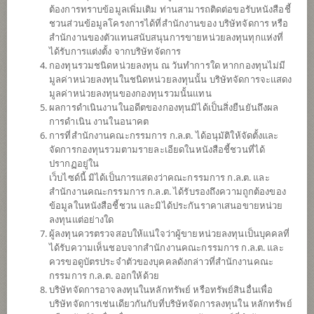
ต้องการทราบข้อมูลเพิ่มเติม ท่านสามารถติดต่อขอรับหนังสือชี้
ชวนส่วนข้อมูลโครงการได้ที่สำนักงานของ บริษัทจัดการ หรือ
สำนักงานของตัวแทนสนับสนุนการขายหน่วยลงทุนทุกแห่งที่
ได้รับการแต่งตั้ง จากบริษัทจัดการ
กองทุนรวมชนิดหน่วยลงทุน ณ วันทำการใด หากกองทุนไม่มี
มูลค่าหน่วยลงทุนในชนิดหน่วยลงทุนนั้น บริษัทจัดการจะแสดง
มูลค่าหน่วยลงทุนของกองทุนรวมนั้นแทน
ผลการดำเนินงานในอดีตของกองทุนมิได้เป็นสิ่งยืนยันถึงผล
การดำเนิน งานในอนาคต
การที่สำนักงานคณะกรรมการ ก.ล.ต. ได้อนุมัติให้จัดตั้งและ
กองทุนเปิดไทยพาณิชย์ Active All China
จัดการกองทุนรวมตามรายละเอียดในหนังสือชี้ชวนที่ได้
ปรากฏอยู่ใน
เว็บไซด์นี้ มิได้เป็นการแสดงว่าคณะกรรมการ ก.ล.ต. และ
Equity (ชนิดสะสมมูลค่า)
สำนักงานคณะกรรมการ ก.ล.ต. ได้รับรองถึงความถูกต้องของ
ข้อมูลในหนังสือชี้ชวน และมิได้ประกันราคาเสนอขายหน่วย
SCBCHINA
ลงทุนแต่อย่างใด
ผู้ลงทุนควรตรวจสอบให้แน่ใจว่าผู้ขายหน่วยลงทุนเป็นบุคคลที่
ได้รับความเห็นชอบจากสำนักงานคณะกรรมการ ก.ล.ต. และ
SHARE
ควรขอดูบัตรประจำตัวของบุคคลดังกล่าวที่สำนักงานคณะ
กรรมการ ก.ล.ต. ออกให้ด้วย
ความเสี่ยงสูง
บริษัทจัดการอาจลงทุนในหลักทรัพย์ หรือทรัพย์สินอื่นเพื่อ
6
บริษัทจัดการเช่นเดียวกันกับที่บริษัทจัดการลงทุนใน หลักทรัพย์