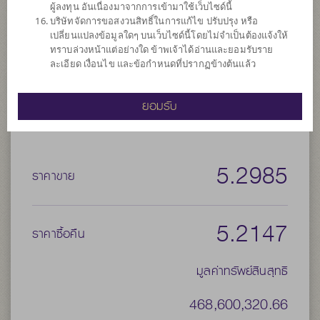
ผู้ลงทุน อันเนื่องมาจากการเข้ามาใช้เว็บไซด์นี้
เปลี่ยน (Hedging) ตามดุลยพินิจของผู้จัดการกองทุน
บริษัทจัดการขอสงวนสิทธิ์ในการแก้ไข ปรับปรุง หรือ
เปลี่ยนแปลงข้อมูลใดๆ บนเว็บไซด์นี้โดยไม่จำเป็นต้องแจ้งให้
ประเภทกองทุน
กองทุนที่ลงทุนในต่างประเทศ
ทราบล่วงหน้าแต่อย่างใด ข้าพเจ้าได้อ่านและยอมรับราย
ประเภทกองทุนย่อย
เน้นลงทุนในตราสารทุน
ละเอียด เงื่อนไข และข้อกำหนดที่ปรากฏข้างต้นแล้ว
จำนวนเงินลงทุนโครงการ
3,000 ล้าน
ยอมรับ
วันที่จดทะเบียนกองทุน
วันที่ 23 มี.ค. 2564
วันที่ครบอายุกองทุน
N/A
5.2985
ราคาขาย
5.2147
ราคาซื้อคืน
มูลค่าทรัพย์สินสุทธิ
468,600,320.66