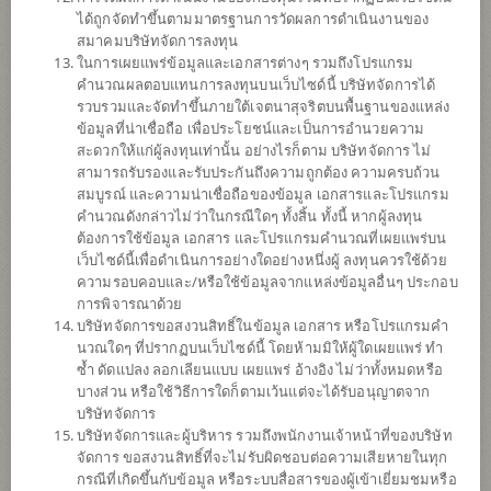
ได้ถูกจัดทำขึ้นตามมาตรฐานการวัดผลการดำเนินงานของ
ดาวน์โหลด
เอกสาร
สมาคมบริษัทจัดการลงทุน
ในการเผยแพร่ข้อมูลและเอกสารต่างๆ รวมถึงโปรแกรม
ปฏิทิน
วันหยุด
คำนวณผลตอบแทนการลงทุนบนเว็บไซด์นี้ บริษัทจัดการได้
รวบรวมและจัดทำขึ้นภายใต้เจตนาสุจริตบนพื้นฐานของแหล่ง
นโยบาย
ข้อมูลที่น่าเชื่อถือ เพื่อประโยชน์และเป็นการอำนวยความ
สะดวกให้แก่ผู้ลงทุนเท่านั้น อย่างไรก็ตาม บริษัทจัดการ ไม่
สามารถรับรองและรับประกันถึงความถูกต้อง ความครบถ้วน
เน้นลงทุนในหน่วยลงทุนของกองทุนรวมต่างประเทศเพียงกองทุนเดียว
สมบูรณ์ และความน่าเชื่อถือของข้อมูล เอกสารและโปรแกรม
(Feeder Fund) ได้แก่ UBS (Lux) Equity SICAV - All China (USD)
คำนวณดังกล่าวไม่ว่าในกรณีใดๆ ทั้งสิ้น ทั้งนี้ หากผู้ลงทุน
(กองทุนหลัก) Class I-A1-acc กองทุนหลักลงทุนในหุ้น และหลักทรัพย์อื่น
ต้องการใช้ข้อมูล เอกสาร และโปรแกรมคำนวณที่เผยแพร่บน
ที่เกี่ยวข้องกับตราสารทุนที่ออกโดยบริษัทที่จัดตั้งในประเทศจีน และ
เว็บไซด์นี้เพื่อดำเนินการอย่างใดอย่างหนึ่งผู้ ลงทุนควรใช้ด้วย
บริษัทอื่น ๆ ที่มีความสัมพันธ์ใกล้ชิดทางเศรษฐกิจกับประเทศจีน โดย
ความรอบคอบและ/หรือใช้ข้อมูลจากแหล่งข้อมูลอื่นๆ ประกอบ
การลงทุนจะประกอบด้วยหลักทรัพย์ที่จดทะเบียนซื้อขายใน
การพิจารณาด้วย
ตลาดหลักทรัพย์ทั้งในประเทศจีน (onshore) และนอกประเทศจีน
บริษัทจัดการขอสงวนสิทธิ์ในข้อมูล เอกสาร หรือโปรแกรมคำ
(offshore)
นวณใดๆ ที่ปรากฏบนเว็บไซด์นี้ โดยห้ามมิให้ผู้ใดเผยแพร่ ทำ
กองทุนอาจลงทุนในหน่วยลงทุนของกองทุนรวม หรือกองทุนรวม
ซ้ำ ดัดแปลง ลอกเลียนแบบ เผยแพร่ อ้างอิง ไม่ว่าทั้งหมดหรือ
อสังหาริมทรัพย์ (กอง1) หรือทรัสต์เพื่อการลงทุนในอสังหาริมทรัพย์
บางส่วน หรือใช้วิธีการใดก็ตามเว้นแต่จะได้รับอนุญาตจาก
(REITs) หรือกองทุนรวมโครงสร้างพื้นฐาน (infra) ซึ่งอยู่ภายใต้การ
บริษัทจัดการ
จัดการของบริษัทจัดการในสัดส่วนไม่เกิน 100% ของ NAV
บริษัทจัดการและผู้บริหาร รวมถึงพนักงานเจ้าหน้าที่ของบริษัท
กองทุนอาจลงทุนในสัญญาซื้อขายล่วงหน้า (Derivatives) เพื่อเพิ่ม
จัดการ ขอสงวนสิทธิ์ที่จะไม่รับผิดชอบต่อความเสียหายในทุก
ประสิทธิภาพการบริหารการลงทุน (Efficient portfolio management)
กรณีที่เกิดขึ้นกับข้อมูล หรือระบบสื่อสารของผู้เข้าเยี่ยมชมหรือ
และ/หรือการบริหารความเสี่ยง โดยป้องกันความเสี่ยงจากอัตราแลก