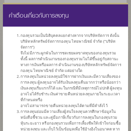
คำเตือนเกี่ยวกับการลงทุน
ไทย
EN
กองทุนรวมเป็นนิติบุคคลแยกต่างหากจากบริษัทจัดการ ดังนั้น
บริษัทหลักทรัพย์จัดการกองทุน ไทยพาณิชย์ จำกัด (“บริษัท
หน้าแรก
รายการกองทุน
ข้อมูลกองทุน
จัดการ”)
จึงไม่มีภาระผูกพันในการชดเชยผลขาดทุนของกองทุนรวม
ทั้งนี้ ผลการดำเนินงานของกองทุนรวมไม่ได้ขึ้นอยู่กับสถานะ
ค้นหากองทุนดีๆ กับ scbam
ทางการเงินหรือผลการ ดำเนินงานของบริษัทหลักทรัพย์จัดการ
กองทุน ไทยพาณิชย์ จำกัด แต่อย่างใด
การลงทุนในหน่วยลงทุนมิใช่การฝากเงินและมีความเสี่ยงของ
การลงทุน ผู้ลงทุนอาจได้รับเงินลงทุนคืนมากกว่าหรือน้อยกว่า
เงินลงทุนเริ่มแรกก็ได้ และในกรณีที่มีเหตุการณ์ไม่ปกติ ผู้ลงทุน
อาจไม่ได้รับชำระเงินค่าขายคืนหน่วยลงทุนภายในระยะเวลา
ที่กำหนดหรือ
อาจไม่สามารถขายคืนหน่วยลงทุนได้ตามที่มีคำสั่งไว้
การลงทุนย่อมมีความเสี่ยงผู้สนใจลงทุนควรศึกษาข้อมูลใน
หนังสือชี้ชวน และคู่มือภาษีเกี่ยวกับการลงทุนในกองทุนรวม
หุ้นระยะยาว หรือกองทุนรวมเพื่อการเลี้ยงชีพให้เข้าใจก่อนซื้อ
หน่วยลงทุน และเก็บไว้เป็นข้อมูลเพื่อใช้อ้างอิงในอนาคต หาก