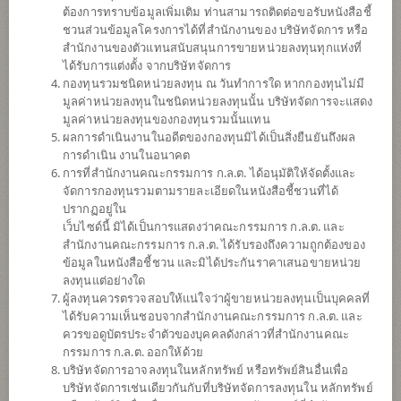
ต้องการทราบข้อมูลเพิ่มเติม ท่านสามารถติดต่อขอรับหนังสือชี้
ชวนส่วนข้อมูลโครงการได้ที่สำนักงานของ บริษัทจัดการ หรือ
สำนักงานของตัวแทนสนับสนุนการขายหน่วยลงทุนทุกแห่งที่
ได้รับการแต่งตั้ง จากบริษัทจัดการ
กองทุนรวมชนิดหน่วยลงทุน ณ วันทำการใด หากกองทุนไม่มี
มูลค่าหน่วยลงทุนในชนิดหน่วยลงทุนนั้น บริษัทจัดการจะแสดง
มูลค่าหน่วยลงทุนของกองทุนรวมนั้นแทน
ผลการดำเนินงานในอดีตของกองทุนมิได้เป็นสิ่งยืนยันถึงผล
การดำเนิน งานในอนาคต
การที่สำนักงานคณะกรรมการ ก.ล.ต. ได้อนุมัติให้จัดตั้งและ
กองทุนเปิดไทยพาณิชย์ หุ้นอินเดีย แอคทีฟ
จัดการกองทุนรวมตามรายละเอียดในหนังสือชี้ชวนที่ได้
ปรากฏอยู่ใน
เว็บไซด์นี้ มิได้เป็นการแสดงว่าคณะกรรมการ ก.ล.ต. และ
(ชนิดผู้ลงทุนกลุ่ม/บุคคล)
สำนักงานคณะกรรมการ ก.ล.ต. ได้รับรองถึงความถูกต้องของ
ข้อมูลในหนังสือชี้ชวน และมิได้ประกันราคาเสนอขายหน่วย
SCBINDEQ(P)
ลงทุนแต่อย่างใด
ผู้ลงทุนควรตรวจสอบให้แน่ใจว่าผู้ขายหน่วยลงทุนเป็นบุคคลที่
ได้รับความเห็นชอบจากสำนักงานคณะกรรมการ ก.ล.ต. และ
SHARE
ควรขอดูบัตรประจำตัวของบุคคลดังกล่าวที่สำนักงานคณะ
กรรมการ ก.ล.ต. ออกให้ด้วย
ความเสี่ยงสูง
บริษัทจัดการอาจลงทุนในหลักทรัพย์ หรือทรัพย์สินอื่นเพื่อ
6
บริษัทจัดการเช่นเดียวกันกับที่บริษัทจัดการลงทุนใน หลักทรัพย์