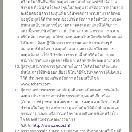
หรือทรัพย์สินอื่นเพื่อกองทุนรวมตามหลักเกณฑ์ที่สำนักงาน
กำหนด ทั้งนี้ ผู้สนใจจะลงทุนในกองทุนรวมที่ต้องการทราบราย
ละเอียดข้อมูลการลงทุนเพื่อ บริษัทจัดการ ท่านสามารถติดต่อ
ตั้งแต่ต้นปี
ขอดูข้อมูลได้ที่สำนักงานของบริษัทจัดการ หรือสำนักงานของ
-3.19%
ตัวแทนสนับสนุนการซื้อขายหน่วยลงทุนทุกแห่งที่ได้รับการ
แต่ง ตั้งจากบริษัทจัดการ และสำนักงานคณะกรรมการ ก.ล.ต.
ข้อมูล ณ
วันที่ 4 สิงหาคม 2569
บริษัทจัดการอนุญาตให้พนักงานลงทุนในหลักทรัพย์เพื่อตนเอง
ได้โดยจะ ต้องปฏิบัติตมจรรยาบรรณและประกาศต่างๆ ที่
มูลค่าหน่วยลงทุน
สมาคมบริษัทจัดการลงทุนกำหนด และจะต้องเปิดเผยการ
8.1894
ลงทุนดังกล่าวให้บริษัทจัดการทราบเพื่อที่บริษัทจัดการ จะ
สามารถกำกับและดูแลการซื้อขายหลักทรัพย์ของพนักงานได้
0.1108
ผู้ลงทุนสามารถตรวจดูแนวทางในการใช้สิทธิออกเสียง และ
ดำเนินการใช้สิทธิออกเสียงได้โดยวิธีที่บริษัทจัดการได้เปิดเผย
ข้อมูล ณ วันที่ 4 ส.ค. 2569
ไว้ที่ สำนักงานของบริษัทจัดการ หรือบนเว็บไซด์
www.scbam.com
*ตามสกุลเงินของกองทุน
ผู้ลงทุนสามารถตรวจสอบข้อมูลที่อาจจะมีผลต่อการตัดสินใจ
ลงทุน เช่น รายงานการทำธุรกรรมกับบุคคลที่เกี่ยวข้อง
ข้อมูลสรุป
(Connected person) และรายงานการลงทุนตามอัตราส่วนที่
กำหนดในวัตถุประสงค์การลงทุน เป็นต้น ได้ที่สำนักงานคณะ
กรรมการ ก.ล.ต. หรือผ่านเครือข่ายทางอินเตอร์เน็ทหรือเว็บ
ผลการ
ดำเนินงาน
ไซด์ของสำนักงานคณะกรรมการ
ก.ล.ต.
(
http://www.sec.or.th)
ข้อมูลการ
สั่งซื้อขาย
การวัดผลการดำเนินงานของกองทุนรวมที่ปรากฏบนเว็บไซด์นี้