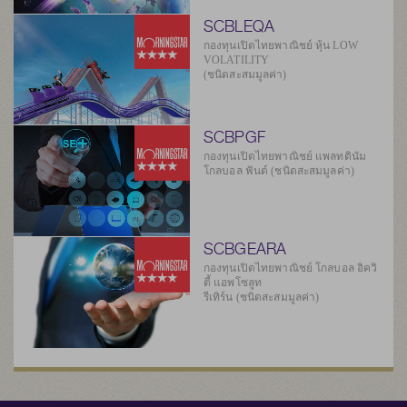
SCBLEQA
กองทุนเปิดไทยพาณิชย์ หุ้น LOW
VOLATILITY
(ชนิดสะสมมูลค่า)
SCBPGF
กองทุนเปิดไทยพาณิชย์ แพลทตินัม
โกลบอล ฟันด์ (ชนิดสะสมมูลค่า)
SCBGEARA
กองทุนเปิดไทยพาณิชย์ โกลบอล อิควิ
ตี้ แอพโซลูท
รีเทิร์น (ชนิดสะสมมูลค่า)