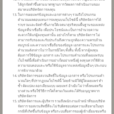
ได้ถูกจัดทำขึ้นตามมาตรฐานการวัดผลการดำเนินงานของ
ดาวน์โหลด
เอกสาร
สมาคมบริษัทจัดการลงทุน
ในการเผยแพร่ข้อมูลและเอกสารต่างๆ รวมถึงโปรแกรม
ปฏิทิน
วันหยุด
คำนวณผลตอบแทนการลงทุนบนเว็บไซด์นี้ บริษัทจัดการได้
รวบรวมและจัดทำขึ้นภายใต้เจตนาสุจริตบนพื้นฐานของแหล่ง
นโยบาย
ข้อมูลที่น่าเชื่อถือ เพื่อประโยชน์และเป็นการอำนวยความ
สะดวกให้แก่ผู้ลงทุนเท่านั้น อย่างไรก็ตาม บริษัทจัดการ ไม่
สามารถรับรองและรับประกันถึงความถูกต้อง ความครบถ้วน
เน้นลงทุนในหน่วยลงทุนของกองทุนรวมต่างประเทศเพียงกองทุนเดียว
สมบูรณ์ และความน่าเชื่อถือของข้อมูล เอกสารและโปรแกรม
(Feeder Fund) ได้แก่ UTI India Dynamic Equity Fund (กองทุนหลัก)
คำนวณดังกล่าวไม่ว่าในกรณีใดๆ ทั้งสิ้น ทั้งนี้ หากผู้ลงทุน
Institutional Accumulating Class สกุลเงิน USD กองทุนหลักมี
ต้องการใช้ข้อมูล เอกสาร และโปรแกรมคำนวณที่เผยแพร่บน
วัตถุประสงค์ที่จะสร้างการเติบโตของสินทรัพย์ที่ลงทุนในระยะปาน
เว็บไซด์นี้เพื่อดำเนินการอย่างใดอย่างหนึ่งผู้ ลงทุนควรใช้ด้วย
กลางถึงระยะยาวผ่านการลงทุนในหุ้นอินเดียที่มีศักยภาพในการเติบโต
ความรอบคอบและ/หรือใช้ข้อมูลจากแหล่งข้อมูลอื่นๆ ประกอบ
เป็นหลัก ซึ่งเป็นหุ้นจดทะเบียนในตลาดหลักทรัพย์ Bombay Stock
การพิจารณาด้วย
Exchange และ National Stock Exchange ประเทศอินเดีย โดยจะลงทุน
บริษัทจัดการขอสงวนสิทธิ์ในข้อมูล เอกสาร หรือโปรแกรมคำ
มากกว่า 75% ของมูลค่าทรัพย์สินสุทธิ ในตราสารทุนและหลักทรัพย์ที่
นวณใดๆ ที่ปรากฏบนเว็บไซด์นี้ โดยห้ามมิให้ผู้ใดเผยแพร่ ทำ
เกี่ยวข้องกับตราสารทุน
ซ้ำ ดัดแปลง ลอกเลียนแบบ เผยแพร่ อ้างอิง ไม่ว่าทั้งหมดหรือ
กองทุนอาจลงทุนในหน่วยลงทุนของกองทุนรวม หรือกองทุนรวม
บางส่วน หรือใช้วิธีการใดก็ตามเว้นแต่จะได้รับอนุญาตจาก
อสังหาริมทรัพย์ (กอง1) หรือทรัสต์เพื่อการลงทุนในอสังหาริมทรัพย์
บริษัทจัดการ
(REITs) หรือกองทุนรวมโครงสร้างพื้นฐาน (infra) ซึ่งอยู่ภายใต้การ
บริษัทจัดการและผู้บริหาร รวมถึงพนักงานเจ้าหน้าที่ของบริษัท
จัดการของบริษัทจัดการในสัดส่วนไม่เกิน 20% ของ NAV
จัดการ ขอสงวนสิทธิ์ที่จะไม่รับผิดชอบต่อความเสียหายในทุก
กองทุนอาจลงทุนในสัญญาซื้อขายล่วงหน้า (Derivatives) เพื่อเพิ่ม
กรณีที่เกิดขึ้นกับข้อมูล หรือระบบสื่อสารของผู้เข้าเยี่ยมชมหรือ
ประสิทธิภาพการบริหารการลงทุน (Efficient portfolio management)