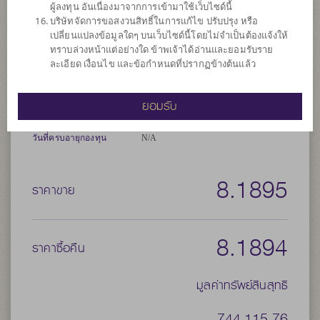
ผู้ลงทุน อันเนื่องมาจากการเข้ามาใช้เว็บไซด์นี้
และ/หรือการบริหารความเสี่ยง โดยป้องกันความเสี่ยงจากอัตราแลก
บริษัทจัดการขอสงวนสิทธิ์ในการแก้ไข ปรับปรุง หรือ
เปลี่ยน (Hedging) ตามดุลยพินิจของผู้จัดการกองทุน
เปลี่ยนแปลงข้อมูลใดๆ บนเว็บไซด์นี้โดยไม่จำเป็นต้องแจ้งให้
ทราบล่วงหน้าแต่อย่างใด ข้าพเจ้าได้อ่านและยอมรับราย
ประเภทกองทุน
กองทุนที่ลงทุนในต่างประเทศ
ละเอียด เงื่อนไข และข้อกำหนดที่ปรากฏข้างต้นแล้ว
ประเภทกองทุนย่อย
เน้นลงทุนในตราสารทุน
จำนวนเงินลงทุนโครงการ
3,000 ล้าน
ยอมรับ
วันที่จดทะเบียนกองทุน
วันที่ 20 ต.ค. 2564
วันที่ครบอายุกองทุน
N/A
8.1895
ราคาขาย
8.1894
ราคาซื้อคืน
มูลค่าทรัพย์สินสุทธิ
744,115.76