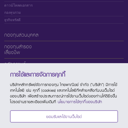
ดาวน์โหลดเอกสาร
กองทุนรวม
ธุรกิจทรัสตี
กองทุนส่วนบุคคล
กองทุนสำรอง
เลี้ยงชีพ
คลังความรู้
การใช้และการจัดการคุกกี้
เกี่ยวกับ SCBAM
บริษัทหลักทรัพย์จัดการกองทุน ไทยพาณิชย์ จำกัด ("บริษัท") มีการใช้
บริการออนไลน์
เทคโนโลยี เช่น คุกกี้ (cookies) และเทคโนโลยีที่คล้ายคลึงกันบนเว็บไซต์
ของบริษัท เพื่อสร้างประสบการณ์การใช้งานเว็บไซต์ของท่านให้ดียิ่งขึ้น
ช่องทางบริการ
โปรดอ่านรายละเอียดเพิ่มเติมที่
นโยบายการใช้คุกกี้ของบริษัท
ปฏิทินกองทุน
ยอมรับและใช้งานเว็บไซต์
ติดต่อ SCBAM