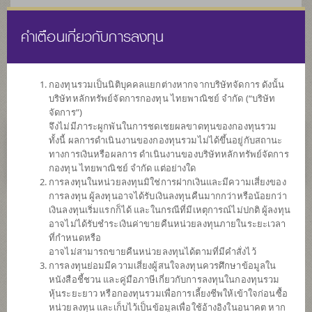
คำเตือนเกี่ยวกับการลงทุน
ไทย
EN
กองทุนรวมเป็นนิติบุคคลแยกต่างหากจากบริษัทจัดการ ดังนั้น
บริษัทหลักทรัพย์จัดการกองทุน ไทยพาณิชย์ จำกัด (“บริษัท
หน้าแรก
รายการกองทุน
ข้อมูลกองทุน
จัดการ”)
จึงไม่มีภาระผูกพันในการชดเชยผลขาดทุนของกองทุนรวม
ทั้งนี้ ผลการดำเนินงานของกองทุนรวมไม่ได้ขึ้นอยู่กับสถานะ
ไม่พบข้อมูล / Not found
ทางการเงินหรือผลการ ดำเนินงานของบริษัทหลักทรัพย์จัดการ
กองทุน ไทยพาณิชย์ จำกัด แต่อย่างใด
การลงทุนในหน่วยลงทุนมิใช่การฝากเงินและมีความเสี่ยงของ
การลงทุน ผู้ลงทุนอาจได้รับเงินลงทุนคืนมากกว่าหรือน้อยกว่า
เงินลงทุนเริ่มแรกก็ได้ และในกรณีที่มีเหตุการณ์ไม่ปกติ ผู้ลงทุน
กองทุน
อาจไม่ได้รับชำระเงินค่าขายคืนหน่วยลงทุนภายในระยะเวลา
ที่กำหนดหรือ
ที่น่าสนใจ
อาจไม่สามารถขายคืนหน่วยลงทุนได้ตามที่มีคำสั่งไว้
การลงทุนย่อมมีความเสี่ยงผู้สนใจลงทุนควรศึกษาข้อมูลใน
หนังสือชี้ชวน และคู่มือภาษีเกี่ยวกับการลงทุนในกองทุนรวม
SCBRF(R)
หุ้นระยะยาว หรือกองทุนรวมเพื่อการเลี้ยงชีพให้เข้าใจก่อนซื้อ
หน่วยลงทุน และเก็บไว้เป็นข้อมูลเพื่อใช้อ้างอิงในอนาคต หาก
กองทุนเปิดไทยพาณิชย์เกษียณสุข