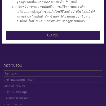
ผู้ลงทุน อันเนื่องมาจากการเข้ามาใช้เว็บไซด์นี้
0 2949 1500
บริษัทจัดการขอสงวนสิทธิ์ในการแก้ไข ปรับปรุง หรือ
ทุกวันทำการ (จันทร์ - ศุกร์)
เปลี่ยนแปลงข้อมูลใดๆ บนเว็บไซด์นี้โดยไม่จำเป็นต้องแจ้งให้
เวลา 8.30 น. - 17.00 น.
ทราบล่วงหน้าแต่อย่างใด ข้าพเจ้าได้อ่านและยอมรับราย
ละเอียด เงื่อนไข และข้อกำหนดที่ปรากฏข้างต้นแล้ว
ยอมรับ
"ผู้ลงทุนควรทำความเข้าใจ ลักษณะสินค้า เงื่อนไข ผลตอบแทน และความ
เสี่ยงก่อนตัดสินใจ"
กองทุนรวม
เลือกกองทุน
มูลค่าหน่วยลงทุน (NAV)
ผลการดำเนินงาน
เปรียบเทียบกองทุน
ประวัติการจ่ายปันผล
รายงานกองทุนรวม