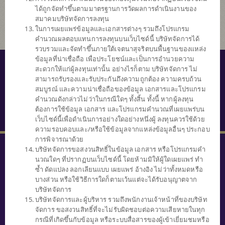
ได้ถูกจัดทำขึ้นตามมาตรฐานการวัดผลการดำเนินงานของ
สมาคมบริษัทจัดการลงทุน
ในการเผยแพร่ข้อมูลและเอกสารต่างๆ รวมถึงโปรแกรม
คำนวณผลตอบแทนการลงทุนบนเว็บไซด์นี้ บริษัทจัดการได้
รวบรวมและจัดทำขึ้นภายใต้เจตนาสุจริตบนพื้นฐานของแหล่ง
ข้อมูลที่น่าเชื่อถือ เพื่อประโยชน์และเป็นการอำนวยความ
© สงวนลิขสิทธิ์ 2559 บริษัทหลักทรัพย์จัดการกองทุนไทยพาณิชย์ จำกัด
สะดวกให้แก่ผู้ลงทุนเท่านั้น อย่างไรก็ตาม บริษัทจัดการ ไม่
สามารถรับรองและรับประกันถึงความถูกต้อง ความครบถ้วน
นโยบายความเป็นส่วนตัว
สมบูรณ์ และความน่าเชื่อถือของข้อมูล เอกสารและโปรแกรม
คำนวณดังกล่าวไม่ว่าในกรณีใดๆ ทั้งสิ้น ทั้งนี้ หากผู้ลงทุน
คำสงวนสิทธิ์
ต้องการใช้ข้อมูล เอกสาร และโปรแกรมคำนวณที่เผยแพร่บน
SECURITY TIPS
เว็บไซด์นี้เพื่อดำเนินการอย่างใดอย่างหนึ่งผู้ ลงทุนควรใช้ด้วย
ความรอบคอบและ/หรือใช้ข้อมูลจากแหล่งข้อมูลอื่นๆ ประกอบ
การพิจารณาด้วย
บริษัทจัดการขอสงวนสิทธิ์ในข้อมูล เอกสาร หรือโปรแกรมคำ
นวณใดๆ ที่ปรากฏบนเว็บไซด์นี้ โดยห้ามมิให้ผู้ใดเผยแพร่ ทำ
ซ้ำ ดัดแปลง ลอกเลียนแบบ เผยแพร่ อ้างอิง ไม่ว่าทั้งหมดหรือ
บางส่วน หรือใช้วิธีการใดก็ตามเว้นแต่จะได้รับอนุญาตจาก
SCBAM
บริษัทจัดการ
Client Relations
บริษัทจัดการและผู้บริหาร รวมถึงพนักงานเจ้าหน้าที่ของบริษัท
0 2777 7777
จัดการ ขอสงวนสิทธิ์ที่จะไม่รับผิดชอบต่อความเสียหายในทุก
หรือ
กรณีที่เกิดขึ้นกับข้อมูล หรือระบบสื่อสารของผู้เข้าเยี่ยมชมหรือ