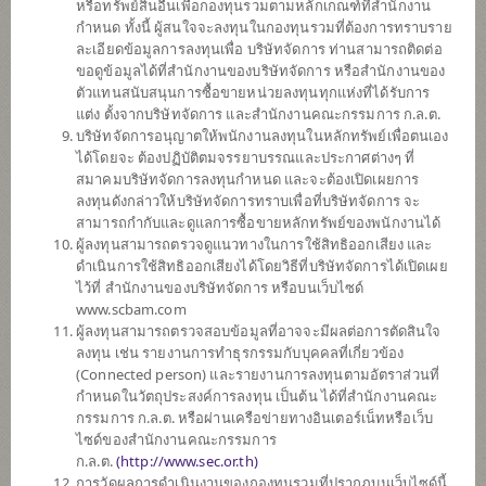
หรือทรัพย์สินอื่นเพื่อกองทุนรวมตามหลักเกณฑ์ที่สำนักงาน
SCBINCA
กำหนด ทั้งนี้ ผู้สนใจจะลงทุนในกองทุนรวมที่ต้องการทราบราย
กองทุนเปิดไทยพาณิชย์ อินคัม
ละเอียดข้อมูลการลงทุนเพื่อ บริษัทจัดการ ท่านสามารถติดต่อ
(ชนิดสะสมมูลค่า)
ขอดูข้อมูลได้ที่สำนักงานของบริษัทจัดการ หรือสำนักงานของ
ตัวแทนสนับสนุนการซื้อขายหน่วยลงทุนทุกแห่งที่ได้รับการ
แต่ง ตั้งจากบริษัทจัดการ และสำนักงานคณะกรรมการ ก.ล.ต.
บริษัทจัดการอนุญาตให้พนักงานลงทุนในหลักทรัพย์เพื่อตนเอง
SCBLEQA
ได้โดยจะ ต้องปฏิบัติตมจรรยาบรรณและประกาศต่างๆ ที่
กองทุนเปิดไทยพาณิชย์ หุ้น LOW
สมาคมบริษัทจัดการลงทุนกำหนด และจะต้องเปิดเผยการ
VOLATILITY
ลงทุนดังกล่าวให้บริษัทจัดการทราบเพื่อที่บริษัทจัดการ จะ
(ชนิดสะสมมูลค่า)
สามารถกำกับและดูแลการซื้อขายหลักทรัพย์ของพนักงานได้
ผู้ลงทุนสามารถตรวจดูแนวทางในการใช้สิทธิออกเสียง และ
ดำเนินการใช้สิทธิออกเสียงได้โดยวิธีที่บริษัทจัดการได้เปิดเผย
SCBPGF
ไว้ที่ สำนักงานของบริษัทจัดการ หรือบนเว็บไซด์
กองทุนเปิดไทยพาณิชย์ แพลทตินัม
www.scbam.com
โกลบอล ฟันด์ (ชนิดสะสมมูลค่า)
ผู้ลงทุนสามารถตรวจสอบข้อมูลที่อาจจะมีผลต่อการตัดสินใจ
ลงทุน เช่น รายงานการทำธุรกรรมกับบุคคลที่เกี่ยวข้อง
(Connected person) และรายงานการลงทุนตามอัตราส่วนที่
กำหนดในวัตถุประสงค์การลงทุน เป็นต้น ได้ที่สำนักงานคณะ
SCBGEARA
กรรมการ ก.ล.ต. หรือผ่านเครือข่ายทางอินเตอร์เน็ทหรือเว็บ
กองทุนเปิดไทยพาณิชย์ โกลบอล อิควิ
ไซด์ของสำนักงานคณะกรรมการ
ตี้ แอพโซลูท
ก.ล.ต.
(
http://www.sec.or.th)
รีเทิร์น (ชนิดสะสมมูลค่า)
การวัดผลการดำเนินงานของกองทุนรวมที่ปรากฏบนเว็บไซด์นี้