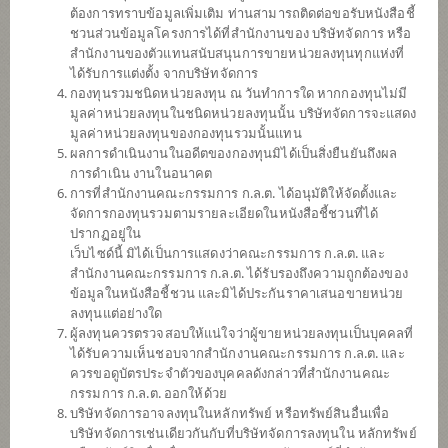
(ตราสารหนี้) (ชนิดรับซื้อคืนอัตโนมัติ)
ต้องการทราบข้อมูลเพิ่มเติม ท่านสามารถติดต่อขอรับหนังสือชี้
ชวนส่วนข้อมูลโครงการได้ที่สำนักงานของ บริษัทจัดการ หรือ
สำนักงานของตัวแทนสนับสนุนการขายหน่วยลงทุนทุกแห่งที่
ได้รับการแต่งตั้ง จากบริษัทจัดการ
SCBGHC
กองทุนรวมชนิดหน่วยลงทุน ณ วันทำการใด หากกองทุนไม่มี
มูลค่าหน่วยลงทุนในชนิดหน่วยลงทุนนั้น บริษัทจัดการจะแสดง
กองทุนเปิดไทยพาณิชย์หุ้นโกลบอล
เฮลธ์แคร์ (ชนิดจ่ายเงินปันผล)
มูลค่าหน่วยลงทุนของกองทุนรวมนั้นแทน
ผลการดำเนินงานในอดีตของกองทุนมิได้เป็นสิ่งยืนยันถึงผล
การดำเนิน งานในอนาคต
การที่สำนักงานคณะกรรมการ ก.ล.ต. ได้อนุมัติให้จัดตั้งและ
SCBS&P500
จัดการกองทุนรวมตามรายละเอียดในหนังสือชี้ชวนที่ได้
ปรากฏอยู่ใน
กองทุนเปิดไทยพาณิชย์หุ้นยูเอส (ชนิด
เว็บไซด์นี้ มิได้เป็นการแสดงว่าคณะกรรมการ ก.ล.ต. และ
จ่ายเงินปันผล)
สำนักงานคณะกรรมการ ก.ล.ต. ได้รับรองถึงความถูกต้องของ
ข้อมูลในหนังสือชี้ชวน และมิได้ประกันราคาเสนอขายหน่วย
ลงทุนแต่อย่างใด
SCBDV
ผู้ลงทุนควรตรวจสอบให้แน่ใจว่าผู้ขายหน่วยลงทุนเป็นบุคคลที่
ได้รับความเห็นชอบจากสำนักงานคณะกรรมการ ก.ล.ต. และ
กองทุนเปิดไทยพาณิชย์หุ้นทุนปันผล
ควรขอดูบัตรประจำตัวของบุคคลดังกล่าวที่สำนักงานคณะ
(ชนิดจ่ายเงินปันผล)
กรรมการ ก.ล.ต. ออกให้ด้วย
บริษัทจัดการอาจลงทุนในหลักทรัพย์ หรือทรัพย์สินอื่นเพื่อ
บริษัทจัดการเช่นเดียวกันกับที่บริษัทจัดการลงทุนใน หลักทรัพย์