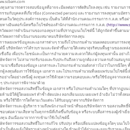
w.scbam.com
้ลงทุนสามารถตรวจสอบข้อมูลที่อาจจะมีผลต่อการตัดสินใจลงทุน เช่น รายงานกา
รกรรมกับบุคคลที่เกี่ยวข้อง (Connected person) และรายงานการลงทุนตามอัตราส
หนดในวัตถุประสงค์การลงทุน เป็นต้น ได้ที่สำนักงานคณะกรรมการ ก.ล.ต. หรือผ่
ายทางอินเตอร์เน็ทหรือเว็บไซด์ของสำนักงานคณะกรรมการ ก.ล.ต.
(
http://www.s
รวัดผลการดำเนินงานของกองทุนรวมที่ปรากฏบนเว็บไซด์นี้ ได้ถูกจัดทำขึ้นตาม
รวัดผลการดำเนินงานของสมาคมบริษัทจัดการลงทุน
การเผยแพร่ข้อมูลและเอกสารต่างๆ รวมถึงโปรแกรมคำนวณผลตอบแทนการลงทุ
ด์นี้ บริษัทจัดการได้รวบรวมและจัดทำขึ้นภายใต้เจตนาสุจริตบนพื้นฐานของแหล่ง ข
าเชื่อถือ เพื่อประโยชน์และเป็นการอำนวยความสะดวกให้แก่ผู้ลงทุนเท่านั้น อย่าง
ิษัทจัดการ ไม่สามารถรับรองและรับประกันถึงความถูกต้อง ความครบถ้วนสมบูรณ
ามน่าเชื่อถือของข้อมูล เอกสารและโปรแกรมคำนวณดังกล่าวไม่ว่าในกรณีใดๆ ทั้งสิ้
กผู้ลงทุนต้องการใช้ข้อมูล เอกสาร และโปรแกรมคำนวณที่เผยแพร่บนเว็บไซด์นี้เพ
รอย่างใดอย่างหนึ่งผู้ ลงทุนควรใช้ด้วยความรอบคอบและ/หรือใช้ข้อมูลจากแหล่ง
่นๆ ประกอบการพิจารณาด้วย
ิษัทจัดการขอสงวนสิทธิ์ในข้อมูล เอกสาร หรือโปรแกรมคำนวณใดๆ ที่ปรากฏบนเว็
ยห้ามมิให้ผู้ใดเผยแพร่ ทำซ้ำ ดัดแปลง ลอกเลียนแบบ เผยแพร่ อ้างอิง ไม่ว่าทั้งห
วน หรือใช้วิธีการใดก็ตามเว้นแต่จะได้รับอนุญาตจากบริษัทจัดการ
ิษัทจัดการและผู้บริหาร รวมถึงพนักงานเจ้าหน้าที่ของบริษัทจัดการ ขอสงวนสิทธิ์ที
กัด
ดชอบต่อความเสียหายในทุกกรณีที่เกิดขึ้นกับข้อมูล หรือระบบสื่อสารของผู้เข้าเยี
้ลงทุน อันเนื่องมาจากการเข้ามาใช้เว็บไซด์นี้
ิษัทจัดการขอสงวนสิทธิ์ในการแก้ไข ปรับปรุง หรือเปลี่ยนแปลงข้อมูลใดๆ บนเว็บไซ
วม
กองทุนส่วนบุคคล
กองทุนสำรอง
่จำเป็นต้องแจ้งให้ทราบล่วงหน้าแต่อย่างใด ข้าพเจ้าได้อ่านและยอมรับรายละเอียด