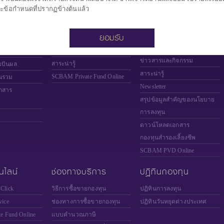
เลี้ยงชีพ
ะข้อกำหนดที่ปรากฏข้างต้นแล้ว
เกี่ยวกับกองทุนส่วนบุคคล
เกี่ยวกับกองทุนสำรองเลี้ยงชีพ
งทุน (NAV)
กองทุนส่วนบุคคล โดย บลจ.
ยอมรับ
กองทุนสำรองเลี้ยงชีพ
ไทยพาณิชย์
งาน
โดย บลจ.ไทยพาณิชย์
ข่าวสารและกิจกรรม
องทุน
ข่าวสารและกิจกรรม
สาระน่ารู้
ยปันผล
สาระน่ารู้
SCBAM
Private Fund Online
นรวม
Newsletter
กสาร
สรุปข้อมูลสำคัญของนโยบาย
การลงทุน
ดาวน์โหลดเอกสาร
กองทุนสำรองเลี้ยงชีพ
SCBAM PVD Online
นไลน์
ช่องทางบริการ
ปฏิทินกองทุน
Click
วิธีการซื้อขายกองทุน
ปฏิทินการลงทุน
ice
ช่องทางการซื้อขายกองทุน
ปฏิทินวันหยุดต่างประเทศ
te Fund Online
แบบคำนวณภาษี