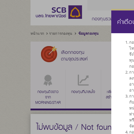
กองทุนรวม
กองทุ
คำเตือ
หน้าแรก
รายการกองทุน
ข้อมูลกองทุน
กอ
ไท
เลือกกองทุน
จึ
ตามจุดประสงค์
ทุ
กอ
กา
ลง
อา
อา
กองทุนติดดาว
กองทุนที่น่าสนใจ
เพิ่มค่าเงินลงทุน
กา
จาก
สร้างผลตอบแทน
กั
MORNINGSTAR
ระยะยาว
หน
ท่
หร
ไม่พบข้อมูล / Not found
จั
กอ