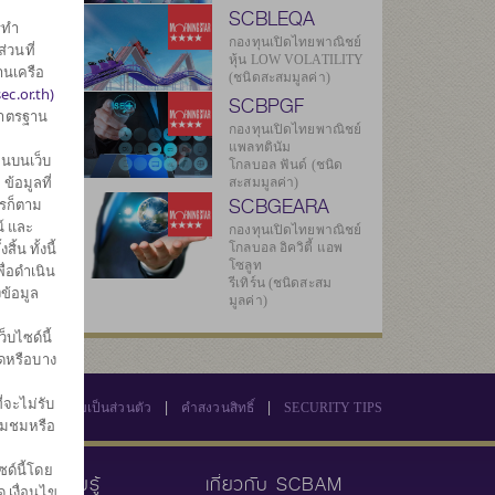
SCBLEQA
รทำ
กองทุนเปิดไทยพาณิชย์
่วนที่
หุ้น LOW VOLATILITY
านเครือ
(ชนิดสะสมมูลค่า)
ec.or.th)
SCBPGF
มาตรฐาน
กองทุนเปิดไทยพาณิชย์
แพลทตินัม
นบนเว็บ
โกลบอล ฟันด์ (ชนิด
้อมูลที่
สะสมมูลค่า)
SCBGEARA
ไรก็ตาม
์ และ
กองทุนเปิดไทยพาณิชย์
น ทั้งนี้
โกลบอล อิควิตี้ แอพ
โซลูท
ื่อดำเนิน
รีเทิร์น (ชนิดสะสม
ข้อมูล
มูลค่า)
บไซด์นี้
มดหรือบาง
่จะไม่รับ
|
|
นโยบายความเป็นส่วนตัว
คำสงวนสิทธิ์
SECURITY TIPS
่ยมชมหรือ
ด์นี้โดย
คลังความรู้
เกี่ยวกับ SCBAM
 เงื่อนไข