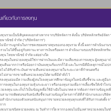
นส่วนบุคคล
กองทุนสำรองเลี้ยงชีพ
ธุรกิจทรัสตี
คลังความรู้
นเกี่ยวกับการลงทุน
งทุนรวมเป็นนิติบุคคลแยกต่างหากจากบริษัทจัดการ ดังนั้น บริษัทหลักทรัพย์จัด
ยพาณิชย์ จำกัด (“บริษัทจัดการ”)
เลือกกองทุน
งไม่มีภาระผูกพันในการชดเชยผลขาดทุนของกองทุนรวม ทั้งนี้ ผลการดำเนินงาน
ตามนโยบายการลงทุน
นรวมไม่ได้ขึ้นอยู่กับสถานะทางการเงินหรือผลการ ดำเนินงานของบริษัทหลักทรัพ
งทุน ไทยพาณิชย์ จำกัด แต่อย่างใด
รลงทุนในหน่วยลงทุนมิใช่การฝากเงินและมีความเสี่ยงของการลงทุน ผู้ลงทุนอาจได
ทุนคืนมากกว่าหรือน้อยกว่าเงินลงทุนเริ่มแรกก็ได้ และในกรณีที่มีเหตุการณ์ไม่ปกต
จไม่ได้รับชำระเงินค่าขายคืนหน่วยลงทุนภายในระยะเวลาที่กำหนดหรือ
จไม่สามารถขายคืนหน่วยลงทุนได้ตามที่มีคำสั่งไว้
ผันผวนต่ำ
กระจายการลงทุน
กองทุนรวมตลาด
รับเงินปันผล
กองทุนรวม
รับเงินคืนระหว
กองท
รลงทุนย่อมมีความเสี่ยงผู้สนใจลงทุนควรศึกษาข้อมูลในหนังสือชี้ชวน และคู่มือภา
รักษาเงินลงทุน
หลายสินทรัพย์
เงิน
ตราสารหนี้
การลงทุน
บการลงทุนในกองทุนรวมหุ้นระยะยาว หรือกองทุนรวมเพื่อการเลี้ยงชีพให้เข้าใจก่อ
่วยลงทุน และเก็บไว้เป็นข้อมูลเพื่อใช้อ้างอิงในอนาคต หากต้องการทราบข้อมูลเพิ
านสามารถติดต่อขอรับหนังสือชี้ชวนส่วนข้อมูลโครงการได้ที่สำนักงานของ บริษัท
ือสำนักงานของตัวแทนสนับสนุนการขายหน่วยลงทุนทุกแห่งที่ได้รับการแต่งตั้ง จ
ดการ
งทุนรวมชนิดหน่วยลงทุน ณ วันทำการใด หากกองทุนไม่มีมูลค่าหน่วยลงทุนในช