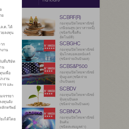
ต
ราย
SCBRF(R)
กองทุนเปิดไทยพาณิชย์
.ต. ได้
เกษียณสุข (ตราสารหนี้)
่วยลงทุน
(ชนิดรับซื้อคืน
อัตโนมัติ)
SCBGHC
จาก
ักงาน
กองทุนเปิดไทยพาณิชย์
หุ้นโกลบอลเฮลธ์แคร์
(ชนิดจ่ายเงินปันผล)
บที่บริษัท
SCBS&P500
งาน
กองทุนเปิดไทยพาณิชย์
ุนเพื่อ
หุ้นยูเอส (ชนิดจ่าย
นักงาน
เงินปันผล)
ดการ และ
SCBDV
กองทุนเปิดไทยพาณิชย์
ิตมจรรยา
หุ้นทุนปันผล
งทุนดัง
(ชนิดจ่ายเงินปันผล)
หลักทรัพย์
SCBINCA
กองทุนเปิดไทยพาณิชย์
ียงได้โดย
อินคัม
(ชนิดสะสมมูลค่า)