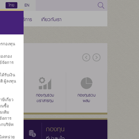
ไทย
EN
ช่องทางบริการ
เกี่ยวกับเรา
การกองทุน
ของกอง
ย์จัดการ
้รับเงิน
ิ ผู้ลงทุน
่าง
ุนรวมดัชนี
ลดหย่อนภาษี
กองทุนรวม
ลดหย่อนภาษี
กองทุนรวม
ลดหย่อนภาษี
กองทุนรวม
กองทุนส
ษีเกี่ยว
(SSF)
ตราสารทุน
(RMF)
ผสม
(THAI ESG)
ทรัพย์สินทางเลื
ประ
นซื้อ
่มเติม
จัดการ
ากบริษัท
กองทุน
นิดหน่วย
ที่น่าสนใจ