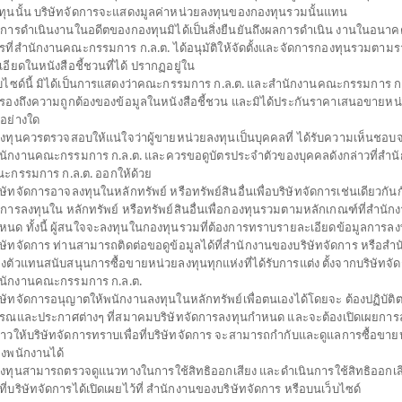
ทุนนั้น บริษัทจัดการจะแสดงมูลค่าหน่วยลงทุนของกองทุนรวมนั้นแทน
การดำเนินงานในอดีตของกองทุนมิได้เป็นสิ่งยืนยันถึงผลการดำเนิน งานในอนาค
รที่สำนักงานคณะกรรมการ ก.ล.ต. ได้อนุมัติให้จัดตั้งและจัดการกองทุนรวมตาม
เอียดในหนังสือชี้ชวนที่ได้ ปรากฏอยู่ใน
็บไซด์นี้ มิได้เป็นการแสดงว่าคณะกรรมการ ก.ล.ต. และสำนักงานคณะกรรมการ ก.ล
บรองถึงความถูกต้องของข้อมูลในหนังสือชี้ชวน และมิได้ประกันราคาเสนอขายหน
่อย่างใด
้ลงทุนควรตรวจสอบให้แน่ใจว่าผู้ขายหน่วยลงทุนเป็นบุคคลที่ ได้รับความเห็นชอบ
นักงานคณะกรรมการ ก.ล.ต. และควรขอดูบัตรประจำตัวของบุคคลดังกล่าวที่สำน
ะกรรมการ ก.ล.ต. ออกให้ด้วย
ิษัทจัดการอาจลงทุนในหลักทรัพย์ หรือทรัพย์สินอื่นเพื่อบริษัทจัดการเช่นเดียวกันกั
ดการลงทุนใน หลักทรัพย์ หรือทรัพย์สินอื่นเพื่อกองทุนรวมตามหลักเกณฑ์ที่สำนัก
หนด ทั้งนี้ ผู้สนใจจะลงทุนในกองทุนรวมที่ต้องการทราบรายละเอียดข้อมูลการลงท
ิษัทจัดการ ท่านสามารถติดต่อขอดูข้อมูลได้ที่สำนักงานของบริษัทจัดการ หรือสำ
งตัวแทนสนับสนุนการซื้อขายหน่วยลงทุนทุกแห่งที่ได้รับการแต่ง ตั้งจากบริษัทจั
นักงานคณะกรรมการ ก.ล.ต.
ิษัทจัดการอนุญาตให้พนักงานลงทุนในหลักทรัพย์เพื่อตนเองได้โดยจะ ต้องปฏิบัต
รณและประกาศต่างๆ ที่สมาคมบริษัทจัดการลงทุนกำหนด และจะต้องเปิดเผยการล
่าวให้บริษัทจัดการทราบเพื่อที่บริษัทจัดการ จะสามารถกำกับและดูแลการซื้อขาย
งพนักงานได้
้ลงทุนสามารถตรวจดูแนวทางในการใช้สิทธิออกเสียง และดำเนินการใช้สิทธิออกเส
ธีที่บริษัทจัดการได้เปิดเผยไว้ที่ สำนักงานของบริษัทจัดการ หรือบนเว็บไซด์