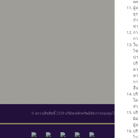
ww
ผู
ธุ
กำ
ข่
กา
กา
ใน
ไซ
น่
บร
คว
หา
กา
อื
บร
โด
ส่
บร
© สงวนลิขสิทธิ์ 2559 บริษัทหลักทรัพย์จัดการกองทุนไทยพาณิชย์ จำ
ผิ
ผู
บร
กองทุนร
ไม