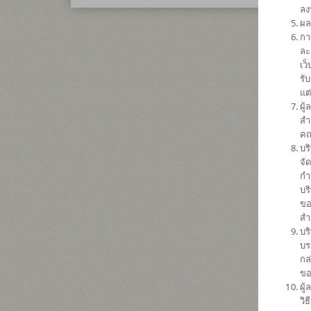
ลง
ผล
กา
ละ
เว
รั
แต
ผู
สำ
คณ
บร
จั
กำ
บร
ขอ
สำ
บร
บร
กล
ขอ
ผู
วิ