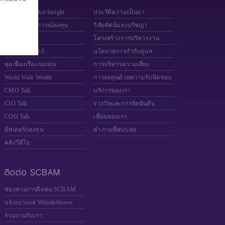
SCBAM Market Insight
ประวัติความเป็นมา
อัพเดทสถานการณ์ลงทุน
วิสัยทัศน์และปรัชญา
Fund Finder
โครงสร้างการบริหารงาน
Money DIY 4.0
นโยบายการกำกับดูแล
คุยเฟื่องเรื่องกองทุน
การบริหารความเสี่ยง
World Wide Wealth
การลงทุนด้วยความรับผิดชอบ
CMO Talk
บริการของเรา
CIO Talk
รางวัลและการจัดอันดับ
COO Talk
เพื่อนของเรา
มิสเตอร์กองทุน
คำถามที่พบบ่อย
คลังวีดีโอ
ติดต่อ SCBAM
ช่องทางการติดต่อ SCBAM
แจ้งเบาะแส Whistleblower
ร่วมงานกับเรา