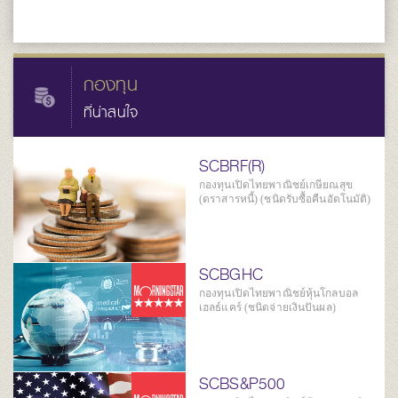
กองทุน
ที่น่าสนใจ
SCBRF(R)
กองทุนเปิดไทยพาณิชย์เกษียณสุข
(ตราสารหนี้) (ชนิดรับซื้อคืนอัตโนมัติ)
SCBGHC
กองทุนเปิดไทยพาณิชย์หุ้นโกลบอล
เฮลธ์แคร์ (ชนิดจ่ายเงินปันผล)
SCBS&P500