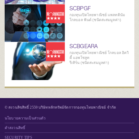
SCBPGF
กองทุนเปิดไทยพาณิชย์ แพลทตินัม
โกลบอล ฟันด์ (ชนิดสะสมมูลค่า)
SCBGEARA
กองทุนเปิดไทยพาณิชย์ โกลบอล อิควิ
ตี้ แอพโซลูท
รีเทิร์น (ชนิดสะสมมูลค่า)
© สงวนลิขสิทธิ์ 2559 บริษัทหลักทรัพย์จัดการกองทุนไทยพาณิชย์ จำกัด
นโยบายความเป็นส่วนตัว
คำสงวนสิทธิ์
SECURITY TIPS