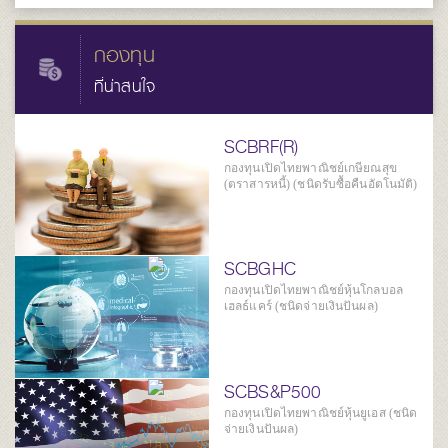
กองทุน
ที่น่าสนใจ
SCBRF(R)
กองทุนเปิดไทยพาณิชย์เกษียณสุข
(ตราสารหนี้) (ชนิดรับซื้อคืนอัตโนมัติ)
SCBGHC
กองทุนเปิดไทยพาณิชย์หุ้นโกลบอล
เฮลธ์แคร์ (ชนิดจ่ายเงินปันผล)
SCBS&P500
กองทุนเปิดไทยพาณิชย์หุ้นยูเอส (ชนิด
จ่ายเงินปันผล)