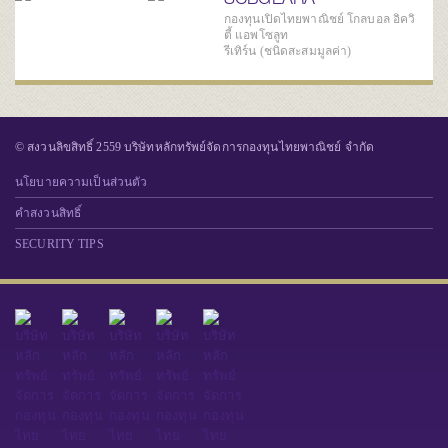
กองทุนเปิดไทยพาณิชย์ โกลบอล อิควิ
ตี้ แอพโซลูท
รีเทิร์น (ชนิดสะสมมูลค่า)
© สงวนลิขสิทธิ์ 2559 บริษัทหลักทรัพย์จัดการกองทุนไทยพาณิชย์ จำกัด
นโยบายความเป็นส่วนตัว
คำสงวนสิทธิ์
SECURITY TIPS