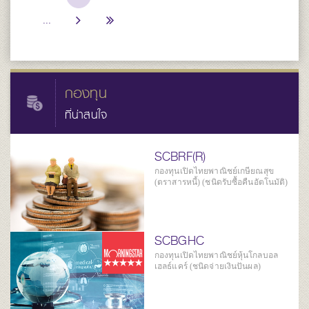
...
กองทุน
ที่น่าสนใจ
SCBRF(R)
กองทุนเปิดไทยพาณิชย์เกษียณสุข
(ตราสารหนี้) (ชนิดรับซื้อคืนอัตโนมัติ)
SCBGHC
กองทุนเปิดไทยพาณิชย์หุ้นโกลบอล
เฮลธ์แคร์ (ชนิดจ่ายเงินปันผล)