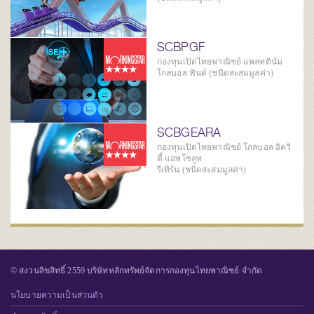
SCBPGF
กองทุนเปิดไทยพาณิชย์ แพลทตินัม
โกลบอล ฟันด์ (ชนิดสะสมมูลค่า)
SCBGEARA
กองทุนเปิดไทยพาณิชย์ โกลบอล อิควิ
ตี้ แอพโซลูท
รีเทิร์น (ชนิดสะสมมูลค่า)
© สงวนลิขสิทธิ์ 2559 บริษัทหลักทรัพย์จัดการกองทุนไทยพาณิชย์ จำกัด
นโยบายความเป็นส่วนตัว