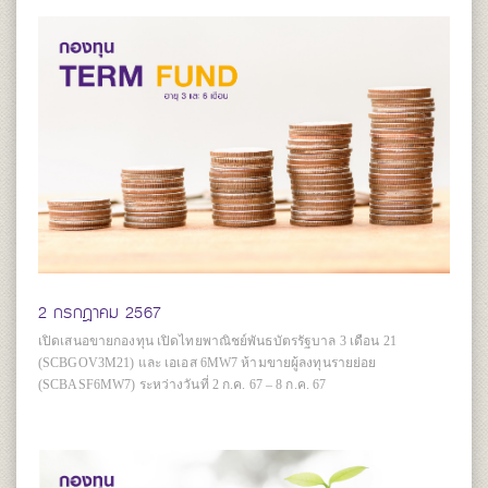
2 กรกฎาคม 2567
เปิดเสนอขายกองทุน เปิดไทยพาณิชย์พันธบัตรรัฐบาล 3 เดือน 21
(SCBGOV3M21) และ เอเอส 6MW7 ห้ามขายผู้ลงทุนรายย่อย
(SCBASF6MW7) ระหว่างวันที่ 2 ก.ค. 67 – 8 ก.ค. 67