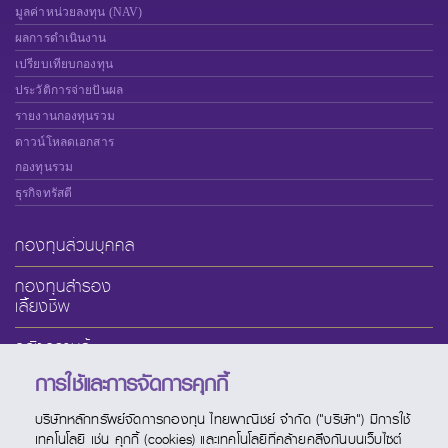
มูลค่าหน่วยลงทุน (NAV)
ผลการดำเนินงาน
เปรียบเทียบกองทุน
ประวัติการจ่ายปันผล
รายงานกองทุนรวม
ดาวน์โหลดเอกสาร
กองทุนรวม
ธุรกิจทรัสตี
กองทุนส่วนบุคคล
กองทุนสำรอง
เลี้ยงชีพ
คลังความรู้
การใช้และการจัดการคุกกี้
เกี่ยวกับ SCBAM
บริษัทหลักทรัพย์จัดการกองทุน ไทยพาณิชย์ จำกัด ("บริษัท") มีการใช้
บริการออนไลน์
เทคโนโลยี เช่น คุกกี้ (cookies) และเทคโนโลยีที่คล้ายคลึงกันบนเว็บไซต์