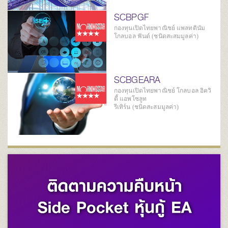
SCBPGF
กองทุนเปิดไทยพาณิชย์ แพลทตินัม
โกลบอล ฟันด์ (ชนิดสะสมมูลค่า)
SCBGEARA
กองทุนเปิดไทยพาณิชย์ โกลบอล อิควิ
ตี้ แอพโซลูท
รีเทิร์น (ชนิดสะสมมูลค่า)