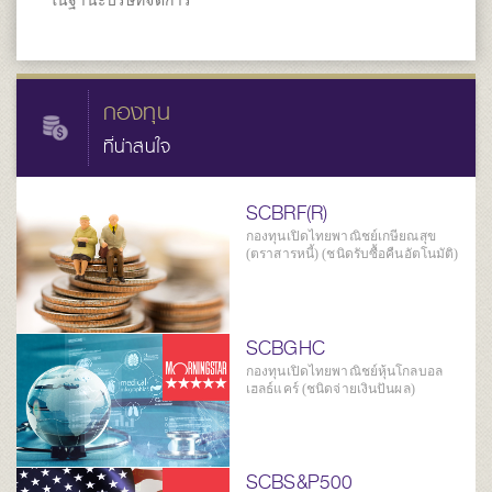
กองทุน
ที่น่าสนใจ
SCBRF(R)
กองทุนเปิดไทยพาณิชย์เกษียณสุข
(ตราสารหนี้) (ชนิดรับซื้อคืนอัตโนมัติ)
SCBGHC
กองทุนเปิดไทยพาณิชย์หุ้นโกลบอล
เฮลธ์แคร์ (ชนิดจ่ายเงินปันผล)
SCBS&P500