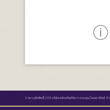
© สงวนลิขสิทธิ์ 2559 บริษัทหลักทรัพย์จัดการกองทุนไทยพาณิชย์ จำ