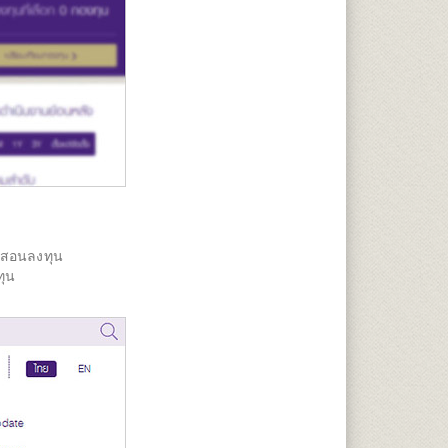
O สอนลงทุน
ทุน