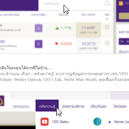
สินใจลงทุนได้จากที่ใดบ้าง....
enu ด้านบน เลือก > คลังความรู้ จะปรากฎข้อมูลการลงทุนต่างๆ เช่น VD
te, Weekly Outlook, CIO’s Talk, World Wide Wealth, คุยเฟื่องเรื่องกอง