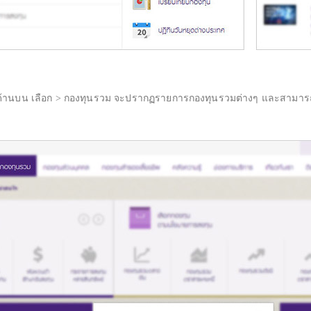
u ด้านบน เลือก > กองทุนรวม จะปรากฏรายการกองทุนรวมต่างๆ และสามาร