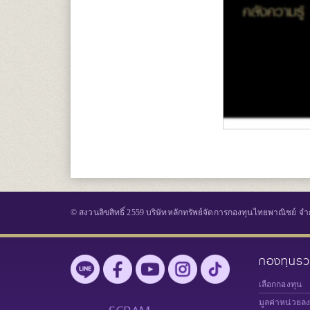
© สงวนลิขสิทธิ์ 2559 บริษัทหลักทรัพย์จัดการกองทุนไทยพาณิชย์ จำ
กองทุนร
เลือกกองทุน
มูลค่าหน่วยล