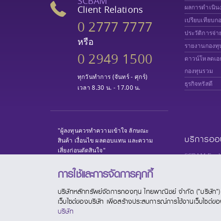
SCBAM
Client Relations
ผลการดำเนิน
เปรียบเทียบก
0 2777 7777
ประวัติการจ่า
หรือ
รายงานกองทุ
0 2949 1500
ดาวน์โหลดเอ
กองทุนรวม
ทุกวันทำการ (จันทร์ - ศุกร์)
ธุรกิจทรัสตี
เวลา 8.30 น. - 17.00 น.
"ผู้ลงทุนควรทำความเข้าใจ ลักษณะ
บริการออ
สินค้า เงื่อนไข ผลตอบแทน และความ
เสี่ยงก่อนตัดสินใจ"
SCBAM Fund 
SCBAM e-Serv
การใช้และการจัดการคุกกี้
SCBAM
Priva
บริษัทหลักทรัพย์จัดการกองทุน ไทยพาณิชย์ จำกัด ("บริษัท") มี
SCBAM PVD 
เว็บไซต์ของบริษัท เพื่อสร้างประสบการณ์การใช้งานเว็บไซต์ของท่
SCBAM TRA
บริษัท