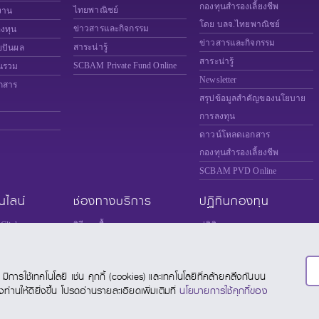
กองทุนสำรองเลี้ยงชีพ
ไทยพาณิชย์
งาน
โดย บลจ.ไทยพาณิชย์
ข่าวสารและกิจกรรม
องทุน
ข่าวสารและกิจกรรม
สาระน่ารู้
ยปันผล
สาระน่ารู้
SCBAM
Private Fund Online
นรวม
Newsletter
กสาร
สรุปข้อมูลสำคัญของนโยบาย
การลงทุน
ดาวน์โหลดเอกสาร
กองทุนสำรองเลี้ยงชีพ
SCBAM PVD Online
นไลน์
ช่องทางบริการ
ปฏิทินกองทุน
Click
วิธีการซื้อขายกองทุน
ปฏิทินการลงทุน
ice
ช่องทางการซื้อขายกองทุน
ปฏิทินวันหยุดต่างประเทศ
te Fund Online
แบบคำนวณภาษี
การใช้เทคโนโลยี เช่น คุกกี้ (cookies) และเทคโนโลยีที่คล้ายคลึงกันบน
Online
แบบประเมินความเสี่ยง
านให้ดียิ่งขึ้น โปรดอ่านรายละเอียดเพิ่มเติมที่
นโยบายการใช้คุกกี้ของ
DING FUND