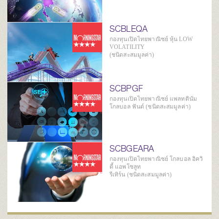
SCBLEQA
กองทุนเปิดไทยพาณิชย์ หุ้น LOW
VOLATILITY
(ชนิดสะสมมูลค่า)
SCBPGF
กองทุนเปิดไทยพาณิชย์ แพลทตินัม
โกลบอล ฟันด์ (ชนิดสะสมมูลค่า)
SCBGEARA
กองทุนเปิดไทยพาณิชย์ โกลบอล อิควิ
ตี้ แอพโซลูท
รีเทิร์น (ชนิดสะสมมูลค่า)