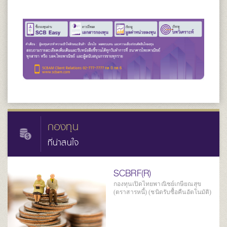
กองทุน
ที่น่าสนใจ
SCBRF(R)
กองทุนเปิดไทยพาณิชย์เกษียณสุข
(ตราสารหนี้) (ชนิดรับซื้อคืนอัตโนมัติ)