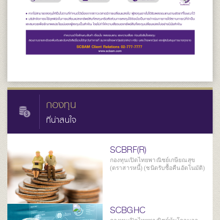
กองทุน
ที่น่าสนใจ
SCBRF(R)
กองทุนเปิดไทยพาณิชย์เกษียณสุข
(ตราสารหนี้) (ชนิดรับซื้อคืนอัตโนมัติ)
SCBGHC