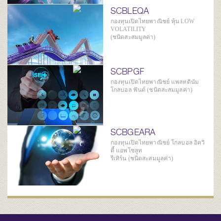
SCBLEQA
กองทุนเปิดไทยพาณิชย์ หุ้น LOW
VOLATILITY
(ชนิดสะสมมูลค่า)
SCBPGF
กองทุนเปิดไทยพาณิชย์ แพลทตินัม
โกลบอล ฟันด์ (ชนิดสะสมมูลค่า)
SCBGEARA
กองทุนเปิดไทยพาณิชย์ โกลบอล อิควิ
ตี้ แอพโซลูท
รีเทิร์น (ชนิดสะสมมูลค่า)