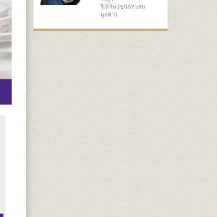
รีเทิร์น (ชนิดสะสม
มูลค่า)