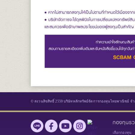
© สงวนลิขสิทธิ์ 2559 บริษัทหลักทรัพย์จัดการกองทุนไทยพาณิชย์ จำ
กองทุนร
เลือกกองทุน