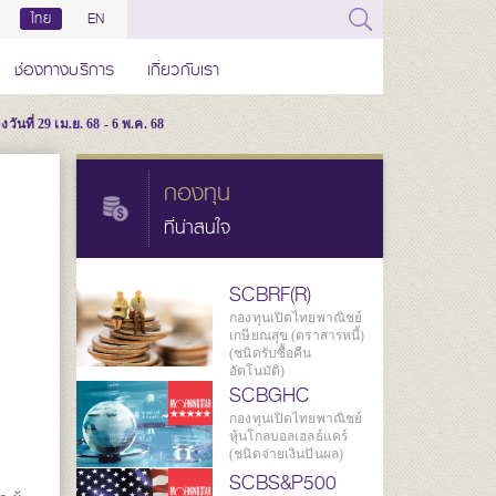
ไทย
EN
ช่องทางบริการ
เกี่ยวกับเรา
ี่ 29 เม.ย. 68 - 6 พ.ค. 68
กองทุน
ที่น่าสนใจ
SCBRF(R)
กองทุนเปิดไทยพาณิชย์
เกษียณสุข (ตราสารหนี้)
(ชนิดรับซื้อคืน
อัตโนมัติ)
SCBGHC
กองทุนเปิดไทยพาณิชย์
หุ้นโกลบอลเฮลธ์แคร์
(ชนิดจ่ายเงินปันผล)
SCBS&P500