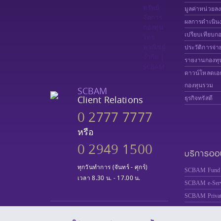
มูลค่าหน่วยล
ผลการดำเนิน
เปรียบเทียบก
ประวัติการจ่า
รายงานกองทุ
ดาวน์โหลดเอ
กองทุนรวม
SCBAM
Client Relations
ธุรกิจทรัสตี
0 2777 7777
หรือ
0 2949 1500
บริการออ
ทุกวันทำการ (จันทร์ - ศุกร์)
SCBAM Fund 
เวลา 8.30 น. - 17.00 น.
SCBAM e-Serv
SCBAM
Priva
SCBAM PVD 
"ผู้ลงทุนควรทำความเข้าใจ ลักษณะ