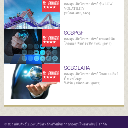
กองทุนเปิดไทยพาณิชย์ หุ้น LOW
VOLATILITY
(ชนิดสะสมมูลค่า)
SCBPGF
กองทุนเปิดไทยพาณิชย์ แพลทตินัม
โกลบอล ฟันด์ (ชนิดสะสมมูลค่า)
SCBGEARA
กองทุนเปิดไทยพาณิชย์ โกลบอล อิควิ
ตี้ แอพโซลูท
รีเทิร์น (ชนิดสะสมมูลค่า)
© สงวนลิขสิทธิ์ 2559 บริษัทหลักทรัพย์จัดการกองทุนไทยพาณิชย์ จำกัด