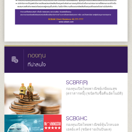
กองทุน
ที่น่าสนใจ
SCBRF(R)
กองทุนเปิดไทยพาณิชย์เกษียณสุข
(ตราสารหนี้) (ชนิดรับซื้อคืนอัตโนมัติ)
SCBGHC
กองทุนเปิดไทยพาณิชย์หุ้นโกลบอล
เฮลธ์แคร์ (ชนิดจ่ายเงินปันผล)