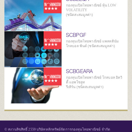
กองทุนเปิดไทยพาณิชย์ หุ้น LOW
VOLATILITY
(ชนิดสะสมมูลค่า)
SCBPGF
กองทุนเปิดไทยพาณิชย์ แพลทตินัม
โกลบอล ฟันด์ (ชนิดสะสมมูลค่า)
SCBGEARA
กองทุนเปิดไทยพาณิชย์ โกลบอล อิควิ
ตี้ แอพโซลูท
รีเทิร์น (ชนิดสะสมมูลค่า)
© สงวนลิขสิทธิ์ 2559 บริษัทหลักทรัพย์จัดการกองทุนไทยพาณิชย์ จำกัด