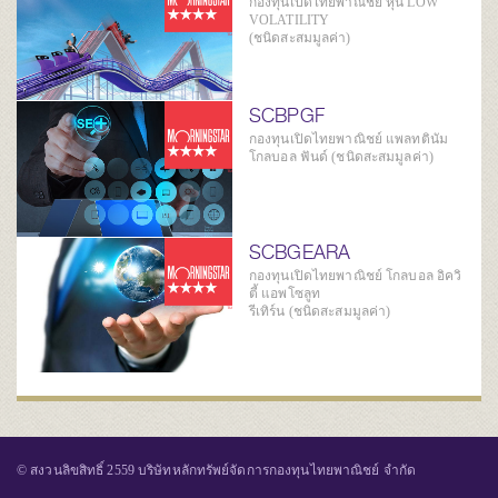
กองทุนเปิดไทยพาณิชย์ หุ้น LOW
VOLATILITY
(ชนิดสะสมมูลค่า)
SCBPGF
กองทุนเปิดไทยพาณิชย์ แพลทตินัม
โกลบอล ฟันด์ (ชนิดสะสมมูลค่า)
SCBGEARA
กองทุนเปิดไทยพาณิชย์ โกลบอล อิควิ
ตี้ แอพโซลูท
รีเทิร์น (ชนิดสะสมมูลค่า)
© สงวนลิขสิทธิ์ 2559 บริษัทหลักทรัพย์จัดการกองทุนไทยพาณิชย์ จำกัด