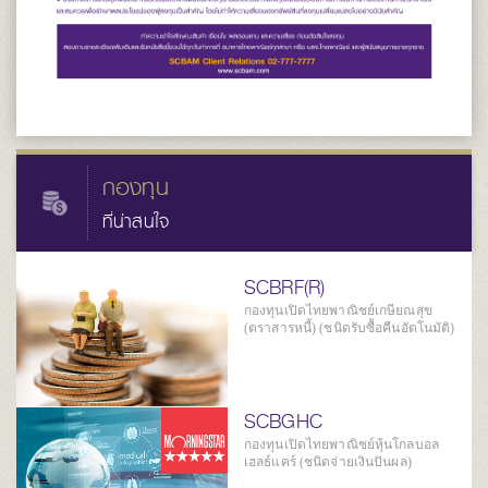
กองทุน
ที่น่าสนใจ
SCBRF(R)
กองทุนเปิดไทยพาณิชย์เกษียณสุข
(ตราสารหนี้) (ชนิดรับซื้อคืนอัตโนมัติ)
SCBGHC
กองทุนเปิดไทยพาณิชย์หุ้นโกลบอล
เฮลธ์แคร์ (ชนิดจ่ายเงินปันผล)