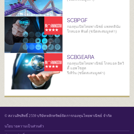
SCBPGF
กองทุนเปิดไทยพาณิชย์ แพลทตินัม
โกลบอล ฟันด์ (ชนิดสะสมมูลค่า)
SCBGEARA
กองทุนเปิดไทยพาณิชย์ โกลบอล อิควิ
ตี้ แอพโซลูท
รีเทิร์น (ชนิดสะสมมูลค่า)
© สงวนลิขสิทธิ์ 2559 บริษัทหลักทรัพย์จัดการกองทุนไทยพาณิชย์ จำกัด
นโยบายความเป็นส่วนตัว