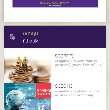
กองทุน
ที่น่าสนใจ
SCBRF(R)
กองทุนเปิดไทยพาณิชย์เกษียณสุข
(ตราสารหนี้) (ชนิดรับซื้อคืนอัตโนมัติ)
SCBGHC
กองทุนเปิดไทยพาณิชย์หุ้นโกลบอล
เฮลธ์แคร์ (ชนิดจ่ายเงินปันผล)