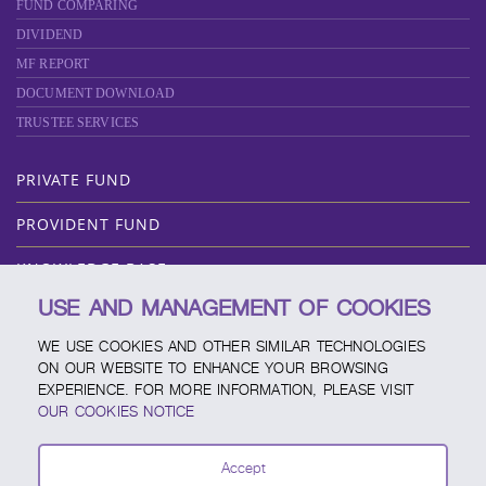
FUND COMPARING
DIVIDEND
MF REPORT
DOCUMENT DOWNLOAD
TRUSTEE SERVICES
PRIVATE FUND
PROVIDENT FUND
KNOWLEDGE BASE
USE AND MANAGEMENT OF COOKIES
ABOUT SCBAM
WE USE COOKIES AND OTHER SIMILAR TECHNOLOGIES
ONLINE SERVICE
ON OUR WEBSITE TO ENHANCE YOUR BROWSING
EXPERIENCE. FOR MORE INFORMATION, PLEASE VISIT
SERVICE CHANNELS
OUR COOKIES NOTICE
FUND CALENDAR
Accept